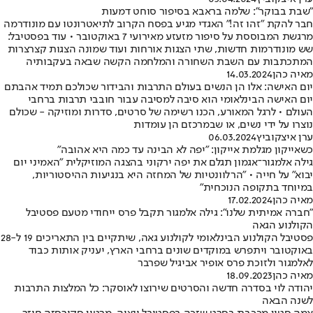
"שבת בבוקר": שלמה בראבא בסיפור סוחט דמעות
חבר להקת "זהו זה!" האגדי מגיע בפסח הקרוב לתיאטרונטו עם מונודרמה
מרגשת המבוססת על סיפור מזעזע מאירועי 7 באוקטובר • עוד בפסטיבל:
שש מונודרמות חדשות, שתי הצגות אורחות ועוד שמונה הצגות קצרצרות
המתכתבות עם השבת השחורה והמלחמה הקשה שבאה בעקבותיה
מאיה כהן
14.03.2024
יום האישה: אלו הן הנשים בעולם התרבות והבידור שכולכם תמיד אהבתם
יום האישה הבינלאומי הוא סיבה למסיבה עבור חובבי תרבות ברחבי
העולם • לרגל המאורע, הכנו רשימה של סרטים, סדרות ומוזיקה - שכולם
נוצרו על ידי נשים, או שבמרכזם הן עומדות
ערן איצקוביץ
06.03.2024
כשאייקון מגלמת אייקון: "יפה לא הבינה עד כמה היא אהובה"
גילה אלמגור־אגמון תגלם את יפה ירקוני בהצגה המוזיקלית "האמיני יום
יבוא" על חייה • "הרלוונטיות של המחזה היא בנגיעות ההיסטוריות,
במיוחד בתקופה הנוכחית"
מאיה כהן
17.02.2024
"חברה אמיתית שלנו": גילה אלמגור תקבל פרס ייחודי מטעם פסטיבל
הקולנוע הגאה
פסטיבל הקולנוע הבינלאומי לקולנוע גאה, שיתקיים בין התאריכים 19 ל-28
באוקטובר ויתפרש במוקדים שונים ברחבי הארץ, יעניק אותות כבוד
לאלמגור ולזוכת פרס אופיר אביגיל שפרבר
מאיה כהן
18.09.2023
יהודה לוי בסדרה חדשה והסרטים שירוצו לאוסקר: כל המלצות התרבות
לשנה הבאה