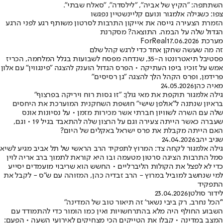
השתתפה: "הקיץ של אביה", "לילסדה", "סאלח שבתי".
צפו: כשגילה אלמגור ונועם קליינשטיין נפגשו
הזמרת הצעירה גייסה את אייקון התרבות לסרטון משותף רגע לפני הרגע
הגדול שלה על הבמה. התוצאה? מסקרנת
מערכת ForReal
17.06.2026
זה מה שעשה שחקן אחד כדי לרגש קהל שלם
פסטיבל תיאטרונטו ה-35, שנדחה מפסח לשבועות בגלל המלחמה, הכריז
אמש על זוכיו ביפו העתיקה • הפרס הגדול הוענק להצגה "פינגווין" עם אלון
פרידמן, ופרס הקהל הלך להצגה "גן רסיסים"
מאיה כהן
24.05.2026
גילה אלמגור תוקפת את מאי גולן: "זו גסות רוח ויריקה בפרצוף"
בראיון שנתנה ל"אולפן שישי" חושפת השחקנית המוערכת את היחסים
שלה עם השרה לשוויון חברתי אשר מכירות מזמן • על נסיונות אונס
שעברה כאשר הייתה צעירה וגם על הרצון שלה להתאבד בגיל 19 • וגם,
האם הייתה מקבלת את פרס ישראל באקלים של היום?
שגיב יהב
24.04.2026
גילה אלמגור לקחה צד: המרוץ לתפקיד הרב הראשי של תל אביב מגיע לשיא
סמל התרבות הציגה סרטון מטעמה ובו היא קוראת לתמוך ברב אריה לוין
כדי לא לפצל את הקולות הליברליים • החשש הוא שריבוי מועמדים יסייע
למי שנחשב למוביל במרוץ - הרב זבדיה כהן, המזוהה עם ש"ס - לקבל את
התפקיד
לידור סולטן
23.04.2026
"'הכל נחרב, רק ביבי נשאר' זה תיאור טוב של המדינה"
השבוע החולף היה מלא בהתרחשויות ואין כמו הומור כדי להתמודד עם
המצב במדינה • קבלו את הטייקים הכי מצחיקים לאירועי השעה • הפעם: