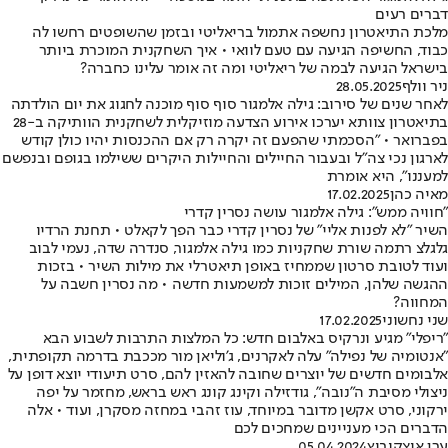
דברים רעים
מלכת התיאטרון נחשפה אתמול בריאליטי ובזמן שהשופטים רחשו לה
כבוד, החשיפה הגיעה עם טעם לוואי • איך השחקנית המוכרת ביותר
בישראל הגיעה לבמה של ריאליטי ומה זה אומר עלינו כחברה?
ניר וולף
28.05.2025
לאחר שנים של סירוב: גילה אלמגור סוף סוף מוכנה לחגוג את יום הולדתה
בתיאטרון צוותא יערכו אירוע הצדעה מוזיקלית לשחקנית הוותיקה ב-28
בפברואר • "הסכמתי שהפעם זה יקרה רק אם ההכנסות יהיו כולן קודש
לארגון נכי צה"ל ובעבור החיילים והחיילות היקרים ששילמו בגופם ובנפשם
למעננו", היא אומרת
מאיה כהן
17.02.2025
"חוויה ממש": גילה אלמגור עושה נסרין קדרי
השיר "לא לפנות אליי" של נסרין קדרי כבר הפך לקאלט • תחנת הרדיו
גלגלצ רתמה שורת שחקניות כמו גילה אלמגור, סנדרה שדה, נעמי לבוב
ועוד לטובת סרטון שממחיז באופן תיאטרלי את מילות השיר • בזכות
ההגשה שלהן, המילים זוכות למשמעות חדשה • מה נסרין חשבה על
המחווה?
שני נחשוני
17.02.2025
"ריפלי" מגיע ונרקיס באלבום חדש: כל המלצות התרבות לשבוע הבא
"אנטומיה של נפילה" עלה לאקרנים, ג'וליאן מור מככבת בדרמה תקופתית,
אלבומים חדשים של יוצרים שחובה להאזין להם, סרט תיעודי יוצא דופן על
ניצולי מסיבת ה"נובה", גודזילה וקינג קונג ראש בראש, מחזמר על יפה
ירקוני, סרט אקשן מדובר במיוחד, עוז זהבי במחזה מסקרן, ועוד • אלה
הדברים הכי מעניינים שמחכים לכם
ערן איצקוביץ
05.04.2024