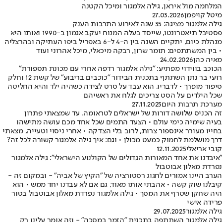
המלחמה מול איראן, גילה אלמגור ומיכל הקטנה
מיטל קויפמן
27.03.2026
גילה אלמגור מציגה: 35 שנה לאירוע התרבות הענק
פסטיבל תיאטרונטו, שייסד בעלה המנוח יעקב אגמון ב-1990 ואותו היא
מנהלת כיום, יתקיים השנה בין ה-4 ל-6 באפריל ביפו העתיקה ובהרצליה
• בין המשתתפים: תומר שרון, רבקה מיכאלי, מיכל אהרוני ועוד
מאיה כהן
24.02.2026
הכוכב בווידוי מפתיע: "גילה אלמגור רדפה אחרי עם מכונת תספורת"
רועי בר נתן השתתף בתכנית הבידור "כוכבים בריבוע" של קשת 12 וחלק
סיפור מופרך • לדבריו, הוא עבד על סרט לצידה כשהיה ילד והיא החליטה
שכל הילדים על הסט צריכים לגלח את ראשיהם
מערכת תרבות היום
27.11.2025
זה הכניס שלושה דורות של ישראלים לטראומה. עד שמצאתי פתרון
בעיה שימיה כימי עולם • הצעד התמים שכל אחד מכם עושה מתישהו
בחייו מעורר אינספור צרות, לרוב בלי הצדקה • אחרי ניסוי וטעייה, מצאתי
דרך מושלמת לחמוק כמעט מכולן • וגם: איך גילה אלמגור קשורה לכל זה?
קובי אריאלי
12.11.2025
"איבדנו את אחד המאורות הגדולים של הקולנוע הישראלי": גילה אלמגור
נפרדת מאלון אבוטבול
הערב היינו אמורים לחגוג רסטורציה של "הקיץ של אביה" - ובמקום זה -
קיבלנו שוק קשה • אהבתי אותו מאוד, גם אם לא עבדנו יחד ממש • הוא
היה שחקן שטרף את המסך • גילה אלמגור נפרדת מאלון אבוטבול בטור
פרידה אישי
גילה אלמגור
29.07.2025
גילה אלמגור השתתפה בתכנית "הזמר במסכה" - וזה אומר עלינו רק