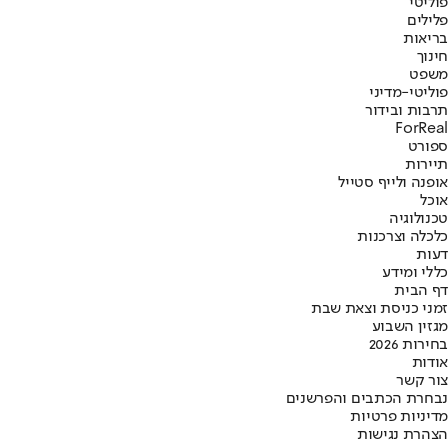
פוליטי
פלילים
בריאות
חינוך
משפט
פוליטי-מדיני
תרבות ובידור
ForReal
ספורט
תיירות
אופנה ולייף סטייל
אוכל
טכנולוגיה
כלכלה וצרכנות
דעות
כללי ומידע
דף הבית
זמני כניסת וצאת שבת
מגזין השבוע
בחירות 2026
אודות
צור קשר
נבחרת הכתבים והפרשנים
מדיניות פרטיות
הצהרת נגישות