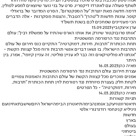
אמה סטון מככבת בסרט שזכה בפסטיבל ונציה, מרטין סקורסזה חוזר
לשתף פעולה עם לאונרדו דיקפריו, סרט על בני נוער שיוצאים למסע לפולין,
דרמה חדשה מאת יוצרת "על הספקטרום", הסרט המדובר של בראדלי
קופר, עונות חדשות ל"טהרן" ו"הטבח", והצגות מסקרנות • אלה הדברים
הכי מעניינים שמחכים לכם בשנת תשפ"ד
ערן איצקוביץ
15.09.2023
"אותו פרובוקטור שיורק את אותו הארס שהתיז על ממשלת רבין": עולם
התרבות נגד הרפורמה המשפטית
תחת הכותרת "תרבות, חירות, דמוקרטיה" התקיים כנס חירום של עולם
התרבות הישראלי, בו נשאו דברים אנשי תרבות ורוח מכל קצוות הקשת •
"אנחנו לא פוליטיקאים וזה כבר לא עניין פוליטי, זה עניין קיומי", אמרו, בין
היתר
מאיה כהן
16.03.2023
עצרת חירום: עולם התרבות נגד הרפורמה המשפטית
אמנים מוכרים מכל קצוות הקשת של עולם התרבות והאמנות צפויים
לקחת חלק בעצרת מיוחדת נגד רפורמת לוין תחת הכותרת "תרבות,
חירות, דמוקרטיה" • כל הפרטים
מאיה כהן
14.03.2023
תגיות קשורות
תיאטרונטו
יעקב אגמון
הבימה
תיאטרון הבימה
ישראל היום
שישבת
אחינועם
ניני
ליא קניג
חמי רודנר
גורי אלפי
חדשות
בארץ
בעולם
ביטחוני