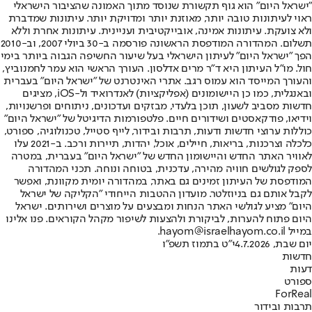
"ישראל היום" הוא גוף תקשורת שנוסד מתוך האמונה שהציבור הישראלי
ראוי לעיתונות טובה יותר, מאוזנת יותר ומדויקת יותר. עיתונות שמדברת
ולא צועקת. עיתונות אמינה, אובייקטיבית ועניינית. עיתונות אחרת וללא
תשלום. המהדורה המודפסת הראשונה פורסמה ב-30 ביולי 2007, וב-2010
הפך "ישראל היום" לעיתון הישראלי בעל שיעור החשיפה הגבוה ביותר בימי
חול. מו"ל העיתון היא ד"ר מרים אדלסון. העורך הראשי הוא עמר לחמנוביץ,
והעורך המייסד הוא עמוס רגב. אתרי האינטרנט של "ישראל היום" בעברית
ובאנגלית, כמו כן היישומונים (אפליקציות) לאנדרואיד ול-iOS, מציגים
חדשות מסביב לשעון, תוכן בלעדי, מבזקים ועדכונים, ניתוחים ופרשנויות,
וידיאו, פודקאסטים ושידורים חיים. פלטפורמות הדיגיטל של "ישראל היום"
כוללות ערוצי חדשות ודעות, תרבות ובידור, לייף סטייל, טכנולוגיה, ספורט,
כלכלה וצרכנות, בריאות, חיילים, אוכל, יהדות, תיירות ורכב. ב-2021 עלו
לאוויר האתר החדש והיישומון החדש של "ישראל היום" בעברית, במטרה
לספק לגולשים חוויה מהירה, עדכנית, בטוחה ונוחה. תכני המהדורה
המודפסת של העיתון זמינים גם באתר, במהדורה יומית מקוונת, ואפשר
לקבל אותם גם בניוזלטר. מועדון ההטבות הייחודי "הקליקה של ישראל
היום" מציע לגולשי האתר הנחות ומבצעים על מוצרים ושירותים. ישראל
היום פתוח להערות, לביקורת ולהצעות לשיפור מקהל הקוראים. פנו אלינו
במייל hayom@israelhayom.co.il.
יום שבת, 4.7.2026
י"ט בתמוז תשפ"ו
חדשות
דעות
ספורט
ForReal
תרבות ובידור