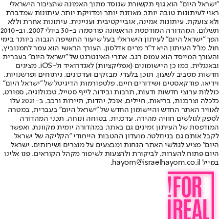
"ישראל היום" הוא גוף תקשורת שנוסד מתוך האמונה שהציבור הישראלי
ראוי לעיתונות טובה יותר, מאוזנת יותר ומדויקת יותר. עיתונות שמדברת
ולא צועקת. עיתונות אמינה, אובייקטיבית ועניינית. עיתונות אחרת וללא
תשלום. המהדורה המודפסת הראשונה פורסמה ב-30 ביולי 2007, וב-2010
הפך "ישראל היום" לעיתון הישראלי בעל שיעור החשיפה הגבוה ביותר בימי
חול. מו"ל העיתון היא ד"ר מרים אדלסון. העורך הראשי הוא עמר לחמנוביץ,
והעורך המייסד הוא עמוס רגב. אתרי האינטרנט של "ישראל היום" בעברית
ובאנגלית, כמו כן היישומונים (אפליקציות) לאנדרואיד ול-iOS, מציגים
חדשות מסביב לשעון, תוכן בלעדי, מבזקים ועדכונים, ניתוחים ופרשנויות,
וידיאו, פודקאסטים ושידורים חיים. פלטפורמות הדיגיטל של "ישראל היום"
כוללות ערוצי חדשות ודעות, תרבות ובידור, לייף סטייל, טכנולוגיה, ספורט,
כלכלה וצרכנות, בריאות, חיילים, אוכל, יהדות, תיירות ורכב. ב-2021 עלו
לאוויר האתר החדש והיישומון החדש של "ישראל היום" בעברית, במטרה
לספק לגולשים חוויה מהירה, עדכנית, בטוחה ונוחה. תכני המהדורה
המודפסת של העיתון זמינים גם באתר, במהדורה יומית מקוונת, ואפשר
לקבל אותם גם בניוזלטר. מועדון ההטבות הייחודי "הקליקה של ישראל
היום" מציע לגולשי האתר הנחות ומבצעים על מוצרים ושירותים. ישראל
היום פתוח להערות, לביקורת ולהצעות לשיפור מקהל הקוראים. פנו אלינו
במייל hayom@israelhayom.co.il.