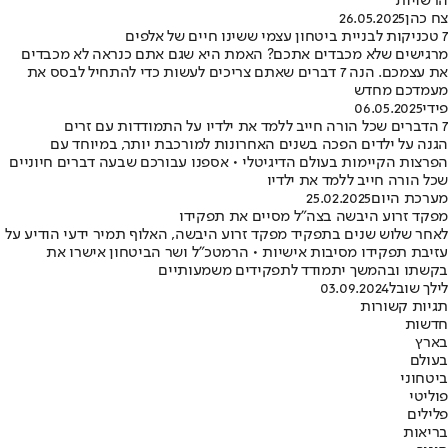
הרשויות
צח כהן
26.05.2025
7 טכניקות לבניית ביטחון עצמי ששינו חיים של אלפים
מרגישים שלא מכבדים אתכם? האמת היא שגם אתם כנראה לא מכבדים
את עצמכם. הנה 7 דברים שאתם צריכים לעשות כדי להתחיל לבסס את
מעמדכם מחדש
פידי
06.05.2025
7 הדברים שכל הורה חייב ללמד את ילדיו על התמודדות עם זרים
הגנה על ילדים הפכה בשנים האחרונות למורכבת יותר, במיוחד עם
הפרצות הקיימות בעולם הדיגיטלי • אספנו עבורכם שבעה דברים חיוניים
שכל הורה חייב ללמד את ילדיו
מערכת היום
25.02.2025
מפקד זרוע היבשה בצה"ל מסיים את תפקידו
לאחר שלוש שנים בתפקיד מפקד זרוע היבשה, האלוף תמיר ידעי הודיע על
עזיבת תפקידו מסיבות אישיות • הרמטכ"ל ושר הביטחון אישרו את
בקשתו ובהמשך יתמודד לתפקידים משמעותיים
לילך שובל
03.09.2024
תגיות קשורות
חדשות
בארץ
בעולם
ביטחוני
פוליטי
פלילים
בריאות