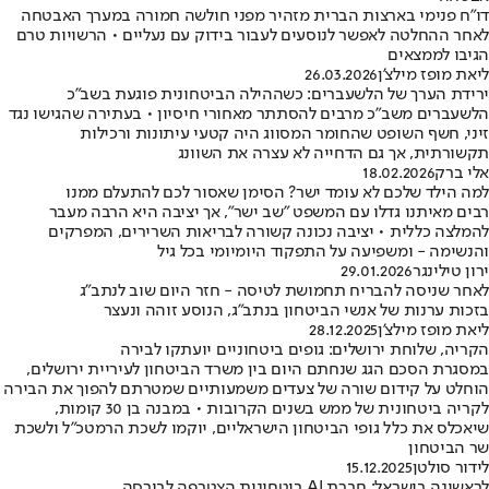
דו"ח פנימי בארצות הברית מזהיר מפני חולשה חמורה במערך האבטחה
לאחר ההחלטה לאפשר לנוסעים לעבור בידוק עם נעליים • הרשויות טרם
הגיבו לממצאים
ליאת מופז מילצ'ן
26.03.2026
ירידת הערך של הלשעברים: כשההילה הביטחונית פוגעת בשב"כ
הלשעברים משב"כ מרבים להסתתר מאחורי חיסיון • בעתירה שהגישו נגד
זיני, חשף השופט שהחומר המסווג היה קטעי עיתונות ורכילות
תקשורתית, אך גם הדחייה לא עצרה את השוונג
אלי ברק
18.02.2026
למה הילד שלכם לא עומד ישר? הסימן שאסור לכם להתעלם ממנו
רבים מאיתנו גדלו עם המשפט "שב ישר", אך יציבה היא הרבה מעבר
להמלצה כללית • יציבה נכונה קשורה לבריאות השרירים, המפרקים
והנשימה - ומשפיעה על התפקוד היומיומי בכל גיל
ירון טילינגר
29.01.2026
לאחר שניסה להבריח תחמושת לטיסה - חזר היום שוב לנתב"ג
בזכות ערנות של אנשי הביטחון בנתב"ג, הנוסע זוהה ונעצר
ליאת מופז מילצ'ן
28.12.2025
הקריה, שלוחת ירושלים: גופים ביטחוניים יועתקו לבירה
במסגרת הסכם הגג שנחתם היום בין משרד הביטחון לעיריית ירושלים,
הוחלט על קידום שורה של צעדים משמעותיים שמטרתם להפוך את הבירה
לקריה ביטחונית של ממש בשנים הקרובות • במבנה בן 30 קומות,
שיאכלס את כלל גופי הביטחון הישראליים, יוקמו לשכת הרמטכ״ל ולשכת
שר הביטחון
לידור סולטן
15.12.2025
לראשונה בישראל: חברת AI ביטחונית הצטרפה לבורסה