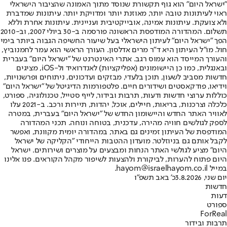
"ישראל היום" הוא גוף תקשורת שנוסד מתוך האמונה שהציבור הישראלי
ראוי לעיתונות טובה יותר, מאוזנת יותר ומדויקת יותר. עיתונות שמדברת
ולא צועקת. עיתונות אמינה, אובייקטיבית ועניינית. עיתונות אחרת וללא
תשלום. המהדורה המודפסת הראשונה פורסמה ב-30 ביולי 2007, וב-2010
הפך "ישראל היום" לעיתון הישראלי בעל שיעור החשיפה הגבוה ביותר בימי
חול. מו"ל העיתון היא ד"ר מרים אדלסון. העורך הראשי הוא עמר לחמנוביץ,
והעורך המייסד הוא עמוס רגב. אתרי האינטרנט של "ישראל היום" בעברית
ובאנגלית, כמו כן היישומונים (אפליקציות) לאנדרואיד ול-iOS, מציגים
חדשות מסביב לשעון, תוכן בלעדי, מבזקים ועדכונים, ניתוחים ופרשנויות,
וידיאו, פודקאסטים ושידורים חיים. פלטפורמות הדיגיטל של "ישראל היום"
כוללות ערוצי חדשות ודעות, תרבות ובידור, לייף סטייל, טכנולוגיה, ספורט,
כלכלה וצרכנות, בריאות, חיילים, אוכל, יהדות, תיירות ורכב. ב-2021 עלו
לאוויר האתר החדש והיישומון החדש של "ישראל היום" בעברית, במטרה
לספק לגולשים חוויה מהירה, עדכנית, בטוחה ונוחה. תכני המהדורה
המודפסת של העיתון זמינים גם באתר, במהדורה יומית מקוונת, ואפשר
לקבל אותם גם בניוזלטר. מועדון ההטבות הייחודי "הקליקה של ישראל
היום" מציע לגולשי האתר הנחות ומבצעים על מוצרים ושירותים. ישראל
היום פתוח להערות, לביקורת ולהצעות לשיפור מקהל הקוראים. פנו אלינו
במייל hayom@israelhayom.co.il.
יום שני, 3.8.2026
כ' באב תשפ"ו
חדשות
דעות
ספורט
ForReal
תרבות ובידור