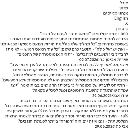
אוכל
מגזין
אנחנו מגייסים
English
X
ביטחון
1,000 ימים למלחמה: ״חמאס יחזור לשבת על הגדר״
הכוונה להקים מחסות הומניטריים סמוך לרפיח מעוררת זעם ודאגה •
באשכול מזהירים: "כל תהליך שלא כולל את פירוק חמאס מנשקו יסכן אותנו
- ואת ישראל כולה" • תושבי כרם שלום: "כל עוד חמאס חמוש – לא ניתן
להבדיל בין תושבים למחבלים" • "תהיה אוטוסטרדה של רחפנים"
שירית אביטן כהן
02.07.2026
איזנקוט: "אעדיף ללכת לבחירות נוספות ולא לוותר על ערך צבא העם"
בוועידת הגליל המזרחי בתל חי הציב יו"ר מפלגת ישר קווים אדומים
להרכבת ממשלה, הבטיח חוקה בתוך שנתיים, הזהיר מהסלמה מול
חיזבאללה ותקף את הממשלה: "המבחן הוא לא הסיסמאות אלא המעשים"
• התייחס לדבריו של סמוטריץ' כי בזכותו החטופים בבית ואמר: "ייצג
עמדה שהתנגדה להשבת החטופים ופעל לסכל עסקאות"
עידן אבני
29.06.2026
הנתונים נחשפים: זה האזור בארץ שבו נגנבים הכי הרבה רכבים
מחקר חדש חושף תמונת מצב מטרידה: גניבות רכב התרחשו השנה בכל
רחבי הארץ כמעט ללא הפסקה • גוש דן מוביל עם 40%, אזור השרון עם
18% • היעד המרכזי הוא פירוק וסחר בחלפים או הברחה לשטחי הרשות
הפלסטינית • וגם איזה יום היה "הפורה" ביותר לפעולת הגנבים?
אבי כהן
29.06.2026