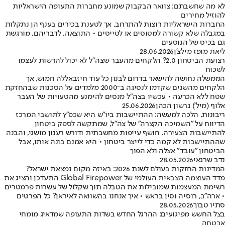
לא מה שחשבתם: צוואר הבקבוק שמונע מחברות התעופה הישראליות
להוזיל מחירים
החברות הישראליות רוצות להתרחב, אך לטענת בכירים בענף הן נתקלות
במגבלה שלא קשורה למטוסים או לטייסים • התוצאה, לדבריהם, מורגשת
גם בכיס של הנוסעים
ליאת מופז מילצ'ן
28.06.2026
רצועת הביטחון 2.0? הלקחים מהעבר שצה"ל לא יכול להרשות לעצמו
לשכוח
הממשלה נחושה להישאר בדרום לבנון כל עוד חיזבאללה חמוש, אך
הלקחים מהשנים שקדמו לנסיגה ב־2000 מלמדים על הסכנות שבהחזקת
שטח ללא הכרעה • עכשיו בצה"ל מנסים להימנע מהטעויות של העבר
אלוף (מיל') גרשון הכהן
25.06.2026
ריבונות, הלכה למעשה: ההתיישבות ביו"ש היא שכפ"ץ לתושבי המרכז
הדיווח על "השמיכה הקצרה" של צה"ל, שמתקשה לספק ביטחון
להתיישבות הצעירה, חושף עייפות מחשבתית ודורש רענון מושגי, והבנה
שההתיישבות לא קמה כדי לייצר ביטחון • היא אמנם בונה אותו, אבל
הביטחון "עובד" אצלה ולא הפוך
נדב שרגאי
28.05.2026
המדינות החזקות בעולם לשנת 2026: באיזה מקום נמצאת ישראל?
מדד העוצמה הצבאית העולמי של Global Firepower התעדכן והציג את
רשימת המעצמות שמובילות את הטבלה תוך שקלול של עשרות פרמטרים
• ארה"ב, רוסיה וסין בראש • איך אנחנו בהשוואה לאיראן? כל הפרטים
סתיו טבוך
28.05.2026
בצל החשש מפיגועים: ההרגל החדש בשדות התעופה שמדאיג מומחי
אבטחה