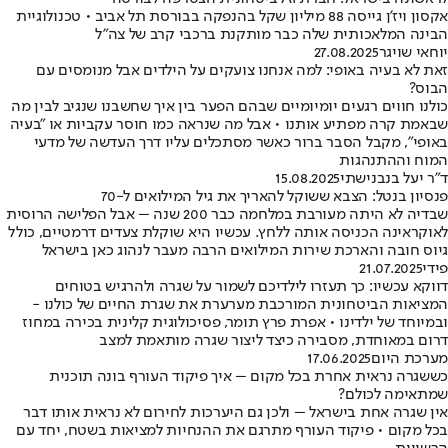
אקסון ויז'ן גייסה 88 מיליון שקל בהנפקה בבורסת תל אביב • טכנולוגיית
הבינה המלאכותית שלה כבר מותקנת ברכבי קרב של צה"ל
יוחאי שויגר
27.08.2025
זאת לא בעיה באופי: למה אנחנו צועקים על הילדים אבל מנומסים עם
הבוס?
כולנו חווים רגעים יומיומיים שבהם הפער בין איך שחשבנו שנגיב לבין מה
שבאמת קרה מפתיע אותנו • אבל מה שנראה כמו חוסר עקביות או "בעיה
באופי", מקבל הסבר ברור כאשר מסתכלים עליו דרך העדשה של מדעי
המוח וההתנהגות
ד"ר יעל בנבנישתי
15.08.2025
פנסיון בנטל: הצבא ששוקל להאריך את גיל המילואים ל-70
שבדיה לא היתה מעורבת במלחמה כבר 200 שנה – אבל הפלישה הרוסית
לאוקראינה הכניסה אותה ללחץ. עכשיו היא שוקלת צעדים דרמטיים, כולל
גיוס חובה והארכת שירות המילואים הרבה מעבר לנהוג כאן בישראל
פידי
21.07.2025
דווקא עכשיו: כך תעזרו לילדיכם לשמור על שגרה ולהרגיש בטוחים
המציאות הביטחונית המורכבת מערערת את שגרת החיים של כולנו -
ובמיוחד של ילדינו • אפרת פרץ תומר, פסיכולוגית קלינית בכירה במחוז
דרום במאוחדת, מסבירה כיצד ליצור שגרה מותאמת למצב
מערכת היום
17.06.2025
כששגרה נראית אחרת בכל מקום – איך פיקוד העורף בונה תוכנית
שמתאימה לכולם?
אין שגרה אחת בישראל – ולכן גם היערכות לחירום לא נראית אותו דבר
בכל מקום • פיקוד העורף מתרגם את ההנחיות למציאות בשטח, יחד עם