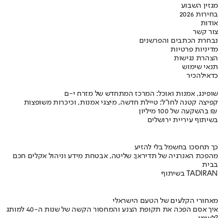
מגזין השבוע
בחירות 2026
אודות
צור קשר
נבחרת הכתבים והפרשנים
מדיניות פרטיות
הצהרת נגישות
תנאי שימוש
כדאי
להכיר
שופינג, אמנות ואוכל: המרכז המתחדש של מזרח י-ם
קפיצה קטנה לחו"ל: טיילת חדשה, מיצגי אמנות, וכיכרות משופצות
בהשקעה של 100 מיליון ₪
בשיתוף עיריית ירושלים
כך תחסכו בחשמל בלי להזיע
מהפכת האנרגיה של תדיראן: שליטה, אבטחת מידע וניהול אקלים חכם
בבית
בשיתוף TADIRAN
מאחורי הקלעים של הטעם הישראלי
איך אסם הפכה את תקופת הצנע והמחסור הקשה של שנות ה-40 למותג