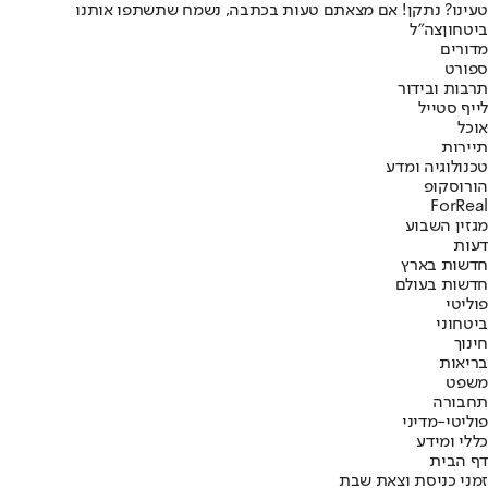
טעינו? נתקן! אם מצאתם טעות בכתבה, נשמח שתשתפו אותנו
ביטחון
צה"ל
מדורים
ספורט
תרבות ובידור
לייף סטייל
אוכל
תיירות
טכנולוגיה ומדע
הורוסקופ
ForReal
מגזין השבוע
דעות
חדשות בארץ
חדשות בעולם
פוליטי
ביטחוני
חינוך
בריאות
משפט
תחבורה
פוליטי-מדיני
כללי ומידע
דף הבית
זמני כניסת וצאת שבת