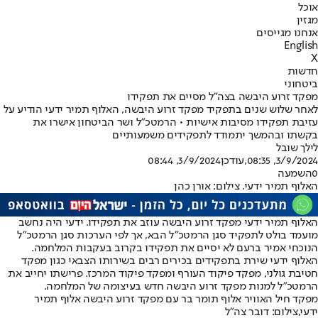
אוכל
מגזין
אנחנו מגייסים
English
X
חדשות
ביטחוני
מפקד זרוע היבשה בצה"ל מסיים את תפקידו
לאחר שלוש שנים בתפקיד מפקד זרוע היבשה, האלוף תמיר ידעי הודיע על
עזיבת תפקידו מסיבות אישיות • הרמטכ"ל ושר הביטחון אישרו את
בקשתו ובהמשך יתמודד לתפקידים משמעותיים
לילך שובל
3/9/2024, 08:35
,עודכן
3/9/2024, 08:44
0
השמעה
האלוף תמיר ידעי. צילום: אורן כהן
האלוף תמיר ידעי מפקד זרוע היבשה עוזב את תפקידו. ידעי היה נחשב
מועמד בולט לתפקיד סגן הרמטכ"ל הבא, אך לפי הערכות סגן הרמטכ"ל
הנוכחי אמיר ברעם לא יסיים את תפקידו בקרוב בעקבות המלחמה.
האלוף ידעי שירת בתפקידים בכירים רבים בשירותו הצבאי כגון מפקד
חטיבת גולני, מפקד פיקוד העורף ומפקד פיקוד המרכז. פרישתו יחייב את
הרמטכ"ל למנות מפקד זרוע היבשה חדש בעיצומה של המלחמה.
מפקד חיל האוויר אלוף תומר בר עם מפקד זרוע היבשה אלוף תמיר
ידעי,צילום: דובר צה"ל