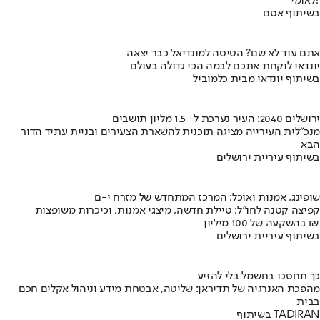
לאומי?
בשיתוף אסם
אתם עוד לא שם? הטיסה למונדיאל כבר יצאה
יונדאי לוקחת אתכם לבמה הכי גדולה בעולם
בשיתוף יונדאי מבית כלמוביל
ירושלים 2040: העיר נערכת ל- 1.5 מליון תושבים
מנכ"לית העירייה מציגה תוכנית להשארת הצעירים ובניית עתיד הדור
הבא
בשיתוף עיריית ירושלים
שופינג, אמנות ואוכל: המרכז המתחדש של מזרח י-ם
קפיצה קטנה לחו"ל: טיילת חדשה, מיצגי אמנות, וכיכרות משופצות
בהשקעה של 100 מיליון ₪
בשיתוף עיריית ירושלים
כך תחסכו בחשמל בלי להזיע
מהפכת האנרגיה של תדיראן: שליטה, אבטחת מידע וניהול אקלים חכם
בבית
בשיתוף TADIRAN