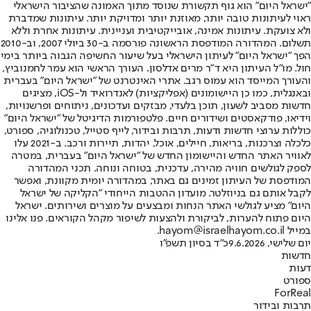
"ישראל היום" הוא גוף תקשורת שנוסד מתוך האמונה שהציבור הישראלי
ראוי לעיתונות טובה יותר, מאוזנת יותר ומדויקת יותר. עיתונות שמדברת
ולא צועקת. עיתונות אמינה, אובייקטיבית ועניינית. עיתונות אחרת וללא
תשלום. המהדורה המודפסת הראשונה פורסמה ב-30 ביולי 2007, וב-2010
הפך "ישראל היום" לעיתון הישראלי בעל שיעור החשיפה הגבוה ביותר בימי
חול. מו"ל העיתון היא ד"ר מרים אדלסון. העורך הראשי הוא עמר לחמנוביץ,
והעורך המייסד הוא עמוס רגב. אתרי האינטרנט של "ישראל היום" בעברית
ובאנגלית, כמו כן היישומונים (אפליקציות) לאנדרואיד ול-iOS, מציגים
חדשות מסביב לשעון, תוכן בלעדי, מבזקים ועדכונים, ניתוחים ופרשנויות,
וידיאו, פודקאסטים ושידורים חיים. פלטפורמות הדיגיטל של "ישראל היום"
כוללות ערוצי חדשות ודעות, תרבות ובידור, לייף סטייל, טכנולוגיה, ספורט,
כלכלה וצרכנות, בריאות, חיילים, אוכל, יהדות, תיירות ורכב. ב-2021 עלו
לאוויר האתר החדש והיישומון החדש של "ישראל היום" בעברית, במטרה
לספק לגולשים חוויה מהירה, עדכנית, בטוחה ונוחה. תכני המהדורה
המודפסת של העיתון זמינים גם באתר, במהדורה יומית מקוונת, ואפשר
לקבל אותם גם בניוזלטר. מועדון ההטבות הייחודי "הקליקה של ישראל
היום" מציע לגולשי האתר הנחות ומבצעים על מוצרים ושירותים. ישראל
היום פתוח להערות, לביקורת ולהצעות לשיפור מקהל הקוראים. פנו אלינו
במייל hayom@israelhayom.co.il.
יום שלישי, 9.6.2026
כ"ד בסיון תשפ"ו
חדשות
דעות
ספורט
ForReal
תרבות ובידור