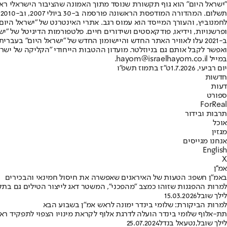
"ישראל היום" הוא גוף תקשורת שנוסד מתוך האמונה שהציבור הישראלי ראוי 
ת
ופרשנויות, וידיאו, פודקאסטים ושידורים חיים. פלטפורמות הדיגיטל של "ישרא
ב-2021 עלו לאוויר האתר החדש והיישומון החדש של "ישראל היום" בע
ואפשר לקבל אותם גם בניוזלטר. מועדון ההטבות הייחודי "הקליקה של ישרא
במייל hayom@israelhayom.co.il.
יום רביעי, 1.7.2026
ט"ז בתמוז תשפ"ו
חדשות
דעות
ספורט
ForReal
תרבות ובידור
אוכל
מגזין
אנחנו מגייסים
English
X
אמ''ן
באמ"ן חשפו: הטעות של האיראנים שאפשרה את חיסול חמינאי והבכירים
למרות ההפגנות שזוהו כמצב "מהפכני", המשטר דאג לייצור הטילים גם בתק
לילך שובל
15.03.2026
למרות הביקורת: שלומי בינדר ימונה לראש אמ"ן בשבוע הבא
תת-אלוף שלומי בינדר הועלה לדרגת אלוף לקראת מינויו הצפוי לתפקיד ראש 
לילך שובל
,
נטעאל בנדל
25.07.2024