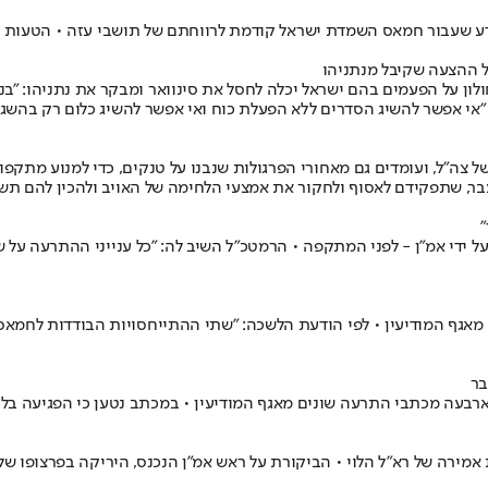
ידע שעבור חמאס השמדת ישראל קודמת לרווחתם של תושבי עזה • הטעות ע
ל ההצעה שקיבל מנתניהו
2001-20 סיפר באירוע "שבתרבות" בחולון על הפעמים בהם ישראל יכלה לחסל את סינוואר ומבק
 צה"ל, ועומדים גם מאחורי הפרגולות שנבנו על טנקים, כדי למנוע מתקפו
"
ידי אמ"ן - לפני המתקפה • הרמטכ"ל השיב לה: "כל ענייני ההתרעה על
 התרעה שונים מאגף המודיעין • לפי הודעת הלשכה: "שתי ההתייחסויות הבודדות ל
ירה של רא"ל הלוי • הביקורת על ראש אמ"ן הנכנס, היריקה בפרצופו ש