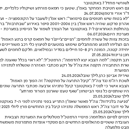
לשורשי מחדל 7 באוקטובר
גם ראש חטיבת המחקר באמ"ן, שטען כי חמאס מורתע ושיקוליו כלכליים, 
ד"ר אורי ורטמן
24.07.2024
"לא בטוח שיש חטופים עם סינוואר": ראש אמ"ן לשעבר על הקונספציה - וע
אהרון פרקש, שהיה ראש אמ"ן בין 06
בהחלפת האחראים ל-7 באוקטובר ועל הצורך לשמור על הניסיון במערכת • "אי אפשר להשיג הסדרים ללא הפעלת כוח ואי אפשר להשיג כלום רק בהשגת כוח"
מערכת היום
06.07.2024
בזכות צוות של עשרה לוחמים: "הגיים־צ'יינג'ר של חמאס קרס ברגע האמת"
הם הצליחו למנוע מהמחבלים שימוש במטענים לפיצוץ כלי רכב משוריינים של
יחידה קטנה, המונה רק 10-8 חיילים בסדיר ובמילואים, חלקם לוחמים לשעבר, שתפקידם לאסוף ולחקור את אמצעי הלחימה של האויב ולהכין להם תשובות בשדה הקרב
חנן גרינווד
27.05.2024
רגב תקפה: "למה הצבא יצא להדממה"; הרמטכ"ל: "לא ראוי בכלל שאענה לך
שרת התחבורה תקפה את צה"ל על רקע מכתבי האזהרה שנשלחו לנתניהו על 
הסוערת
שירית אביטן כהן
,
לילך שובל
24.05.2024
לשכת רה"מ נגד צה"ל: "קיבל התרעה על מתקפה? זה הפוך מן האמת"
הצבא אישר כי לפני 7 באוקטובר קיבל נתניהו ארבעה מכתבי
היו שותפים כל גופי הביטחון "שאף טענו שארגון הטרור מורתע"
לילך שובל
23.05.2024
"פגיעה בלכידות": צה"ל מאשר שאמ"ן התריע בפני נתניהו לפני ה-7 באוקטובר
על פי דובר צה"ל, ראש הממשלה נתניהו קיבל בין החודשים מרץ ליולי 2023 ארבעה מכתבי התרעה שונים מאגף המודיעין • במכתב נטען כי הפגיעה בלכידות במדינה פוגעת משפיעה ופוגעת בצה"ל
לילך שובל
23.05.2024
רמזים לסיום המלחמה: מינויי הרמטכ"ל מטלטלים את המערכת הצבאית
העובדה ששניים מהאלופים החדשים הם מפקדי אוגדות מתמרנות משמשת אמ
מבט מלמעלה