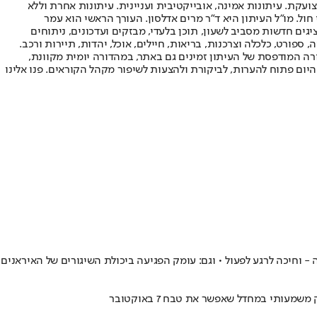
ועקת. עיתונות אמינה, אובייקטיבית ועניינית. עיתונות אחרת וללא
עור החשיפה הגבוה ביותר בימי חול. מו"ל העיתון היא ד"ר מרים אדלסון. העורך הראשי הוא עמר
 והעורך המייסד הוא עמוס רגב. אתרי האינטרנט של "ישראל היום" בעברית ובאנגלית, כמו כן היישומונים (אפליקציות) לאנדרואיד ול-iOS, מציגים חדשות מסביב לשעון, תוכן בלעדי, מבזקים ועדכונים, ניתוחים
, ספורט, כלכלה וצרכנות, בריאות, חיילים, אוכל, יהדות, תיירות ורכב.
דורה המודפסת של העיתון זמינים גם באתר, במהדורה יומית מקוונת,
היום פתוח להערות, לביקורת ולהצעות לשיפור מקהל הקוראים. פנו אלינו
וחיכה לרגע לפעול • וגם: עומק הפגיעה ביכולת השיגורים של האיראנים
ותי במחדל שאפשר את טבח 7 באוקטובר