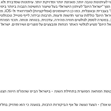
לעיתונות טובה יותר, מאוזנת יותר ומדויקת יותר. עיתונות שמדברת ולא צ
שלום. המהדורה המודפסת הראשונה פורסמה ב-30 ביולי 2007, וב-2010 הפך "ישראל היום" לעיתון הישראלי בעל שי
לחמנוביץ,
ל היום" כוללות ערוצי חדשות ודעות, תרבות ובידור, לייף סטייל, טכנולוגיה
ברית, במטרה לספק לגולשים חוויה מהירה, עדכנית, בטוחה ונוחה. תכני המה
ל היום" מציע לגולשי האתר הנחות ומבצעים על מוצרים ושירותים. ישראל 
ופת המחאה הסוערת בתחילת השנה • בישראל הבינו שהמו"מ היווה הצגה - 
אמ"ן • הצעד נעשה על אף הביקורות הרבות, בטענה כי הוא מחזיק בחלק משמע