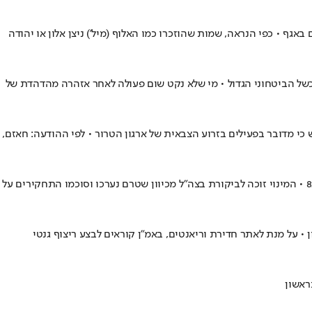
אגף • כפי הנראה, שמות שהוזכרו כמו האלוף (מיל') ניצן אלון או יהודה
לכשל הביטחוני הגדול • מי שלא נקט שום פעולה לאחר אזהרה מהדהדת של
 כי מדובר בפעילים בזרוע הצבאית של ארגון הטרור • לפי ההודעה: חאזם,
תא"ל עמית סער פרש מתפקיד ראש החטיבה עקב מחלה • בצה"ל הוחלט למנות במקומו את אל"מ א' המכהן כיום כראש מחלקת ההכוונה ביחידה 8200 • המינוי זוכה לביקורת בצה"ל מכיוון שטרם נערכו וסוכמו התחקירים על
 • על מנת לאתר חדירת וריאנטים, באמ"ן קוראים לבצע ריצוף גנטי