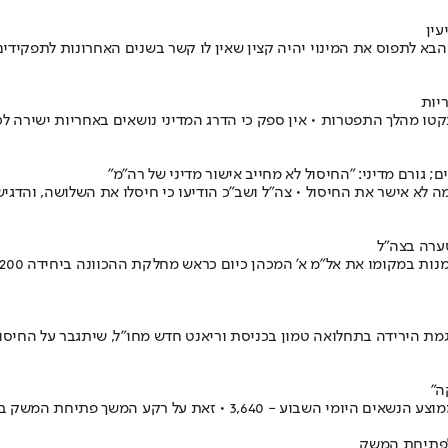
עין
הבא לתפוס את המינוי יהיה קצין שאין לו קשר בשנים האחרונות לתפקידים ב
יות
ינקטו מהלך התפטרות • אין ספק כי הדרג המדיני נושאים באחריות ישירה 
 גורם מדיני: "החיסול לא מחייב אישור מדיני של רה"מ"
ה לא אישר את החיסול • צה"ל ושב"כ הודיעו כי חיסלו את השלושה, והדגיש
ערה בצה"ל
מגמת הירידה בתחלואה טמון בכניסת וריאנט חדש מחו"ל, שיתגבר על החיסון
ה"
לפתיחת המשק