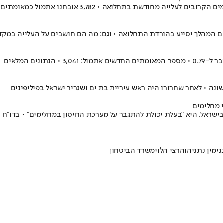
ודשת בתחלואה • 3,782 אובחנו אתמול כמאומתים לנגיף
 אם המהלך יסייע בהורדת התחלואה • וגם: מה הם חושבים על העלייה במ
ה • לאחר שחרורו היה ראש עיריית בת ים ושגריר ישראל בפיליפינים
 מחלימים
ישראל, היא "בעלת יכולת להתגבר על מערכת החיסון במחלימים" • בדו"ח 
נימין נתניהו
הרצי הלוי
משרד הביטחון