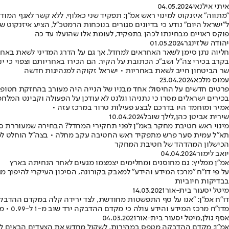
איתי אילנאי
04.05.2024
"מתווה" איזנקוט למינוי ראש אמ"ן: תפקיד שני כאלוף, ללא קשר לאגף המודי
ל"ישראל היום" נודע כי בדיונים סגורים בנוכחות הרמטכ"ל, הציע איזנקוט ש
פוקס ראויים מבחינתו לכהן בתפקיד, לעומת אלו שהועלו עד כה
יהודה שלזינגר
01.05.2024
חליוה נתן סימן לשאר האחראים למחדל, אך גם על הדרג המדיני לשאת באחר
בקרב בכירי צה"ל ושב"כ הכתובת על הקיר. הם הכירו באחריותם וצפוי כי 
שר הביטחון חייב לשאת באחריות • ישראל זקוקה למנהיגות חדשה
עמוס מלכא
23.04.2024
פרטים חדשים על החיסול: אחד מבניו של הנייה היה מעורב בהחזקת חטופים;
בכירים ישראלים מסרו כי נתניהו וגלנט לא עודכן על הפעולה וקבינט המלחמ
אמיר ומוחמד היו בדרכם לבצע פעילות טרור במרכז עזה •
שירית אביטן כהן
,
לילך שובל
10.04.2024
מינוי ראש חטיבת מחקר באמ"ן לפני תחקירי המחדל? הבחירה שמעוררת ס
הכישלון המהדהד של חטיבת המחקר
יואב לימור
04.04.2024
אמ"ן ממליץ: גם מחוסנים ומחלימים יצמצמו מגעים לאחר הנחיתה בארץ
על פי דו"ח "מרכז המידע והידע" למאבק בקורונה, הסיכון העיקרי להיפוך 
בבדיקות חיוביות
מיטל יסעור בית-אור
14.03.2021
דו"ח אמ"ן: "אנו על סף התפשטות מחודשת, לצד ירידה קלה במקדם ההדבק
מדו"ח מרכז המידע והידע עולה כי מקדם ההדבקה ירד שוב מ-1 ל-0.99 • ממוצע הנשאים היומי השבוע - 3,640 • זאת על רקע המשך פתיחת המשק בראשון
אסף גולן
,
מיטל יסעור בית-אור
04.03.2021
אמ"ן: מקדם ההדבקה מטפס במהירות, לשקול מחדש את הצעדים הבאים 