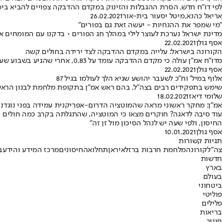
לפי דו"ח חדש, הסרת ההגבלות והזינוק במקדם ההדבקה צפויים להביא בימים הקרובים לעלייה מח
אריאל כהנא
,
מיטל יסעור בית-אור
26.02.2021
"מי שמפר את ההנחיות - יעשה זאת גם בפורים"
מדינת ישראל נערכת לעוצר לילי במהלך חג הפורים • בדקנו עם המומחים
אסף גולן
22.02.2021
הקורונה בישראל: עלייה במקדם ההדבקה לצד ירידה בחולים קשה
מדו"ח אמ"ן עולה כי מקדם ההדבקה עומד על 0.83, אחרי שהגיע בשבוע שעבר ל-0.79 • מספר המאומתים החדשים אתמול: 3,041 • הנתונים המלאים
אסף גולן
22.02.2021
אלוף במיל' וח"כ לשעבר יהושע שגיא הלך לעולמו בגיל 87
שימש בתפקידים רבים בצה"ל, בהם ראש אמ"ן בתקופת מלחמת לבנון הראשונ
שלומי דיאז
18.02.2021
אמ"ן: מחקר ראשוני מראה שהמוטציה הדרום-אפריקנית עמידה בפני נוגדני
עוד סיבה לדאגה? חוקרים מצאו כי המוטציה, שהתגלתה בקרב כמה חולים ב
החיסון, ולפי שעה יש לנהל הסיכון מול זן זה"
אסף גולן
10.01.2021
תגיות קשורות
צה"ל
קורונה
מלחמת חרבות ברזל
איראן
תחלואה
חיסונים
מרכז המידע והידע
ב
חדשות
בארץ
בעולם
ביטחוני
פוליטי
פלילים
בריאות
חינוך