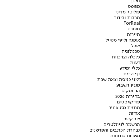
חינוך
משפט
פוליטי-מדיני
תרבות ובידור
ForReal
ספורט
תיירות
אופנה ולייף סטייל
אוכל
טכנולוגיה
כלכלה וצרכנות
דעות
כללי ומידע
דף הבית
זמני כניסת וצאת שבת
מגזין השבוע
הורוסקופ
בחירות 2026
פודקאסטים
תחזית מזג אוויר
אודות
צור קשר
הרשמה לניוזלטרים
נבחרת הכתבים והפרשנים
משרות פתוחות