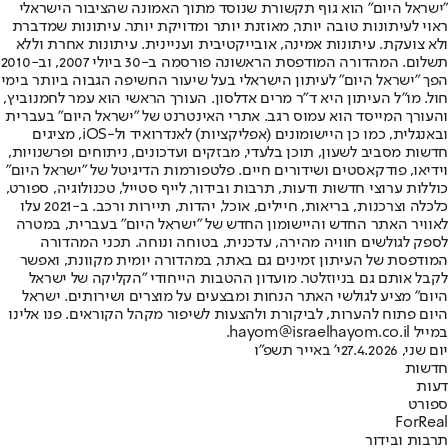
"ישראל היום" הוא גוף תקשורת שנוסד מתוך האמונה שהציבור הישראלי
ראוי לעיתונות טובה יותר, מאוזנת יותר ומדויקת יותר. עיתונות שמדברת
ולא צועקת. עיתונות אמינה, אובייקטיבית ועניינית. עיתונות אחרת וללא
תשלום. המהדורה המודפסת הראשונה פורסמה ב-30 ביולי 2007, וב-2010
הפך "ישראל היום" לעיתון הישראלי בעל שיעור החשיפה הגבוה ביותר בימי
חול. מו"ל העיתון היא ד"ר מרים אדלסון. העורך הראשי הוא עמר לחמנוביץ,
והעורך המייסד הוא עמוס רגב. אתרי האינטרנט של "ישראל היום" בעברית
ובאנגלית, כמו כן היישומונים (אפליקציות) לאנדרואיד ול-iOS, מציגים
חדשות מסביב לשעון, תוכן בלעדי, מבזקים ועדכונים, ניתוחים ופרשנויות,
וידיאו, פודקאסטים ושידורים חיים. פלטפורמות הדיגיטל של "ישראל היום"
כוללות ערוצי חדשות ודעות, תרבות ובידור, לייף סטייל, טכנולוגיה, ספורט,
כלכלה וצרכנות, בריאות, חיילים, אוכל, יהדות, תיירות ורכב. ב-2021 עלו
לאוויר האתר החדש והיישומון החדש של "ישראל היום" בעברית, במטרה
לספק לגולשים חוויה מהירה, עדכנית, בטוחה ונוחה. תכני המהדורה
המודפסת של העיתון זמינים גם באתר, במהדורה יומית מקוונת, ואפשר
לקבל אותם גם בניוזלטר. מועדון ההטבות הייחודי "הקליקה של ישראל
היום" מציע לגולשי האתר הנחות ומבצעים על מוצרים ושירותים. ישראל
היום פתוח להערות, לביקורת ולהצעות לשיפור מקהל הקוראים. פנו אלינו
במייל hayom@israelhayom.co.il.
יום שני, 27.4.2026
י' באייר תשפ"ו
חדשות
דעות
ספורט
ForReal
תרבות ובידור