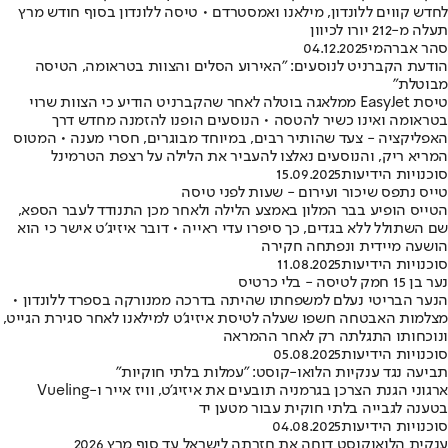
לחדש קווים ללונדון, מילאנו ואמסטרדם • טיסה ללונדון בסוף חודש מרץ
תעלה מ-212 יורו לכיוון
סהר אברהמי
04.12.2025
הודעת הקברניט לנוסעים: "האירוע הסלים והצוות בטראומה, הטיסה
מבוטלת"
טיסת EasyJet ממלאגה בוטלה לאחר שהקברניט הודיע כי הצוות שרוי
בטראומה ואינו כשיר להטסה • הנוסעים הופנו להזמנה מחדש דרך
האפליקציה - צעד שהותיר רבים, במיוחד מבוגרים, חסרי מענה • המטוס
המריא ריק, והנוסעים נאלצו להעביר את הלילה על רצפת הטרמינל
סוכנויות הידיעות
15.09.2025
טייס נתפס שיכור ועירום - שעות לפני טיסה
הטייס הופיע בבר המלון באמצע הלילה ולאחר מכן התנודד לעבר הספא,
שם השתולל ללא בגדים, כך סיפרו עדי ראייה • דובר איזיג'ט אישר כי הוא
הושעה מיידית ונפתחה חקירה
סוכנויות הידיעות
11.08.2025
נער בן 15 חמק לטיסה - בלי כרטיס
הנער הבריטי נעלם למשפחתו שהיתה בדרכה ממנורקה בספרד ללונדון •
מצלמות האבטחה חשפו שעלה לטיסת איזיג'ט למילאנו לאחר סגירת הגייט,
ונוכחותו התגלתה רק לאחר ההמראה
סוכנויות הידיעות
05.08.2025
תביעה נגד ענקיות הלואו-קוסט: "עמלות בלתי חוקיות"
ארגוני הגנת הצרכן בגרמניה תובעים את איזיג'ט, וויז אייר ו-Vueling
בטענה לגבייה בלתי חוקית עבור מטען יד
סוכנויות הידיעות
04.08.2025
ענקית הלואוקוסט דוחה את חזרתה לישראל עד סוף מרץ 2026