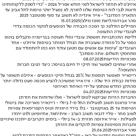
איזיג'ט לא תחזור לישראל לפני חודש אפריל 2026 • "כדי לספק ללקוחותינו
ודאות לגבי לוח הטיסות שלנו לחורף, לא נפעיל יותר טיסות לתל אביב עד
התאריך המדובר" • אייר אינדיה לא תשוב עד סוף ספטמבר 2025
סהר אברהמי
,
ליאת מופז מילצ'ן
15.07.2025
המיילים הודלפו: כך הפכה הכבודה של הנוסעים למקור הכנסה צדדי
לעובדי שדה התעופה
דליפת התכתבויות חושפת: עובדי נמלי תעופה בבריטניה מקבלים בונוס
כספי על כל מזוודה שעוברת את הגודל המותר בטיסות איזיג'ט • אחד
העובדים: "עימות עם אנשים עם מטען עודף הוא כמו להתמודד עם
מתחמקי תשלום. אתה מסתכן"
סוכנויות הידיעות
08.07.2025
אחרי שחויבו לאפשר שני תיקי יד חינם בטיסה: כיצד הגיבו חברות
התעופה?
ריינאייר תאפשר תוספת של 20% בגודל תיקי הנוסעים • איזיג'ט תשמור על
מידות כבודת היד שלה • וויז אייר ממשיכה להציע מכסה מעט גדולה יותר
מהתקן החדש שנתמך על ידי האיחוד האירופי
סוכנויות הידיעות
04.07.2025
החברות הזרות שביקשו לטוס לישראל - ואלו שדוחות את חזרתן
אייר פראנס תשוב לפעילות החל מ-7 ביולי • ריינאייר מאריכה את ביטולי
הטיסות עד 25 באוקטובר • בלו בירד היוונית וטוס הקפריסאית צפויות
לשוב מחר • פליי דובאי תשוב הערב • איתיחאד, אתיופיאן ולוט יחזרו
לפעילות • אייר אירופה חוזרת ב-14 ביולי • בימים הקרובים ייתכנו שינויים
וחברות מסוימות צפויות להקדים את חזרתן
סהר אברהמי
25.06.2025
מאות נוסעים נתקעו על האי - מנכ"ל ראינאייר בתחזית קודרת לקיץ