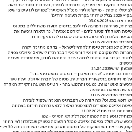
הנוסעים נתקעו באי מיורקה, מזרחית לספרד, בעקבות סופה שהביאה
לביטולי טיסות • מייקל אולירי, מנכ"ל ראינאייר: "צפויים לנו עיכובי שיא
בקיץ 2025 בגלל שירותי בקרת תעופה ירודים"
סהר אברהמי
03.06.2025
צרחות, שריקות והפרעה לדיילים: בריטים תועדו משתוללים במטוס
טיסת השוקולד קטנה לידם • "גיהנום אמיתי", כך תיארה נוסעת את
הטיסה מלונדון לאיביזה, ומוסיפה שנגרם לה התקף חרדה
מערכת היום
21.05.2025
איזיג׳ט לא מוכרת טיסות לחורף לישראל - בדקנו מתי זה יקרה
חברות הלואוקוסט וויז אייר וראינאייר כבר חזרו לישראל, איזיג׳ט צפויה
לחזור בקרוב עם טיסות לכמה יעדים וביניהם לונדון, אמסטרדם ויעדים
נוספים
שמעון יעיש
24.04.2025
דיווח בבריטניה: "שניות מאסון – המטוס כמעט פגע בהר"
על פי דיווחים בתקשורת הבריטית, מטוס של חברת איזיג'ט ועליו 190
נוסעים ואנשי צוות, כמעט והתנגש בהר • הטייס הושעה וחקירת המקרה
הקשה נמצאת בעיצומה
מערכת היום
11.03.2025
יש רופא במטוס? מה קורה כשהקברניט הוא זה שזקוק לעזרה
טיסת איזיג'ט ממצרים למנצ'סטר נאלצה לבצע נחיתת חירום באתונה
סוכנויות הידיעות
11.02.2025
מפחיד: נוסע ניסה לפתוח את דלת תא הטייס - צפו
נוסע שהשתולל בטיסת איזיג'ט מנמל התעופה גטוויק שבלונדון לאי היווני
קוס, שבר את האינטרקום של המטוס ונאבק עם אנשי הצוות בגובה 30 אלף