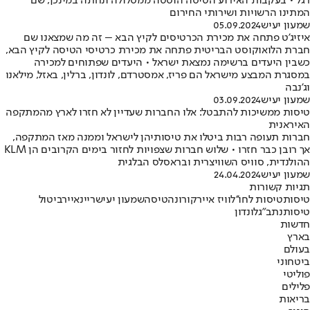
רגל • בעקבות האירוע הטיסה הוסטה ממסלולה ונחתה במינכן, שם
המתינו הרשויות ושירותי החירום
שמעון יעיש
05.09.2024
איזיג'ט פתחה את מכירת הכרטיסים לקיץ הבא – זה מה שמצאנו שם
חברת הלואוקוסט הבריטית פתחה את מכירת כרטיסי הטיסה לקיץ הבא,
כשבין היעדים ברשימה נמצאת ישראל • היעדים שפתוחים למכירה
במסגרת המבצע מישראל הם פריז, אמסטרדם, לונדון, ברלין, באזל, מילאנו
וג'נבה
שמעון יעיש
03.09.2024
טיסות ממשיכות להתבטל: אלו החברות שעדיין לא חזרו לארץ מהמתקפה
האיראנית
חברות תעופה רבות ביטלו את טיסותיהן לישראל וממנה מאז המתקפה,
אך רובן כבר חזרו • שלוש חברות שצפויות לחזור בימים הקרובים הן KLM
ההולנדית, סוויס השוויצרית ובראסלס הבלגית
שמעון יעיש
24.04.2024
תגיות קשורות
טיסות
טיסות לחו''ל
וויז אייר
קורונה
טיסה
שמעון יעיש
ריינאייר
ביטול
טיסות
נתב"ג
לונדון
חדשות
בארץ
בעולם
ביטחוני
פוליטי
פלילים
בריאות