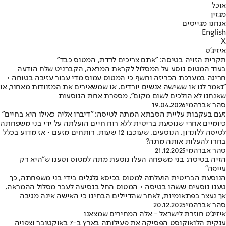
אוכל
מגזין
אנחנו מגייסים
English
X
איזיג'ט
תקרית הזויה בטיסה: "אתם צריכים לרדת, המטוס כבד"
בעוד המטוס נוסע על המסלול לקראת המראה, הקברניט שלח הודעה
חריגה במערכת הכריזה וחשף כי המטוס עמוס מדי עבור עזיבה בטוחה •
"נאמר לנו או ששישה אנשים יורדים, או שמשאירים את המזוודות מאחור, או
שאנחנו לא הולכים לשום מקום", מספרת אחת הנוסעות
סהר אברהמי
19.04.2026
זעם בעקבות עליית הסבתא המתה לטיסה: "דיברו אליה כאילו היא בחיים"
כיומיים אחרי שנוסעת בריטית ללא רוח חיים הועלתה על ידי בני משפחתה
לטיסה ללונדון, הנוסעים, שעוכבו 12 שעות, רותחים מזעם • אז מדוע בכלל
בחרו להעלות אותה מתה?
סהר אברהמי
21.12.2025
הזיה בטיסה: בני משפחה העלו נוסעת מתה למטוס וטענו ש"היא רק
עייפה"
הנוסעת הבריטית הועלתה למטוס בכיסא גלגלים בידי בני משפחתה, כך
טענו נוסעים ששהו בטיסה • המטוס החל בנסיעה לעבר מסלול ההמראה,
אך נעצר בפתאומיות, לאחר שהדיילים הבחינו כי האישה אינה מגיבה
סהר אברהמי
20.12.2025
איזיג'ט חוזרת לישראל - אלה המחירים שמצאנו
ענקית הלואוקוסט הפסיקה את פעילותה בארץ ב-7 באוקטובר וצפויה