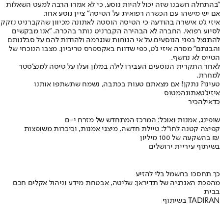
"בהתחלה חשבנו שזה יכול להיות נוסע, כי לא אמרו הרבה למעט השאלות
אם יש מישהו עם הכשרה רפואית על הטיסה" ציין נוסע אחר.
איזי ג'ט אישרה בהודעה כי הטיסה הוסטה לאתונה מכיוון שהקברניט נזקק
לסיוע רפואי. החברה לא הבהירה הקברניט נותר בהכרה. "אנו מבקשים
להתנצל בפני הנוסעים על אי הנוחות שנגרמה ולהודות להם על סבלנותם
והבנתם" מסרה איזי ג'ט, כפי שדווח באקספרס טריביון. מצבו הנוכחי של
הטייס לא נחשף.
לאחר התקרית הנוסעים העבירו לילה במלון ועלו על טיסה למנצ'סטר
למחרת.
טעינו? נתקן! אם מצאתם טעות בכתבה, נשמח שתשתפו אותנו
איזיג'ט
אתונה
מטוס
כדאי
להכיר
שופינג, אמנות ואוכל: המרכז המתחדש של מזרח י-ם
קפיצה קטנה לחו"ל: טיילת חדשה, מיצגי אמנות, וכיכרות משופצות
בהשקעה של 100 מיליון ₪
בשיתוף עיריית ירושלים
כך תחסכו בחשמל בלי להזיע
מהפכת האנרגיה של תדיראן: שליטה, אבטחת מידע וניהול אקלים חכם
בבית
בשיתוף TADIRAN