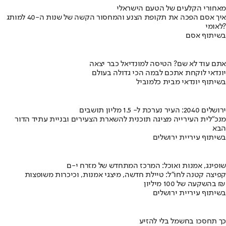
מאחורי הקלעים של הטעם הישראלי
איך אסם הפכה את תקופת הצנע והמחסור הקשה של שנות ה-40 למותג
לאומי?
בשיתוף אסם
אתם עוד לא שם? הטיסה למונדיאל כבר יצאה
יונדאי לוקחת אתכם לבמה הכי גדולה בעולם
בשיתוף יונדאי מבית כלמוביל
ירושלים 2040: העיר נערכת ל- 1.5 מליון תושבים
מנכ"לית העירייה מציגה תוכנית להשארת הצעירים ובניית עתיד הדור
הבא
בשיתוף עיריית ירושלים
שופינג, אמנות ואוכל: המרכז המתחדש של מזרח י-ם
קפיצה קטנה לחו"ל: טיילת חדשה, מיצגי אמנות, וכיכרות משופצות
בהשקעה של 100 מיליון ₪
בשיתוף עיריית ירושלים
כך תחסכו בחשמל בלי להזיע