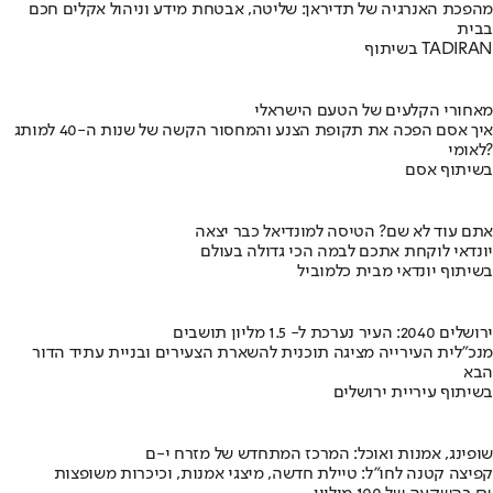
מהפכת האנרגיה של תדיראן: שליטה, אבטחת מידע וניהול אקלים חכם
בבית
בשיתוף TADIRAN
מאחורי הקלעים של הטעם הישראלי
איך אסם הפכה את תקופת הצנע והמחסור הקשה של שנות ה-40 למותג
לאומי?
בשיתוף אסם
אתם עוד לא שם? הטיסה למונדיאל כבר יצאה
יונדאי לוקחת אתכם לבמה הכי גדולה בעולם
בשיתוף יונדאי מבית כלמוביל
ירושלים 2040: העיר נערכת ל- 1.5 מליון תושבים
מנכ"לית העירייה מציגה תוכנית להשארת הצעירים ובניית עתיד הדור
הבא
בשיתוף עיריית ירושלים
שופינג, אמנות ואוכל: המרכז המתחדש של מזרח י-ם
קפיצה קטנה לחו"ל: טיילת חדשה, מיצגי אמנות, וכיכרות משופצות