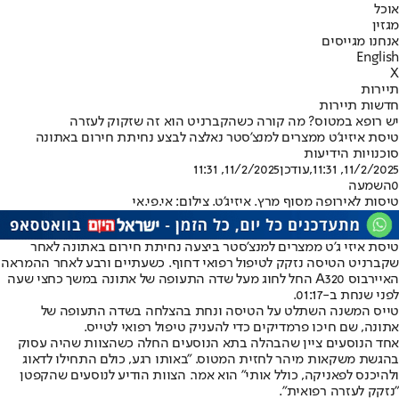
אוכל
מגזין
אנחנו מגייסים
English
X
תיירות
חדשות תיירות
יש רופא במטוס? מה קורה כשהקברניט הוא זה שזקוק לעזרה
טיסת איזיג'ט ממצרים למנצ'סטר נאלצה לבצע נחיתת חירום באתונה
סוכנויות הידיעות
11/2/2025, 11:31
,עודכן
11/2/2025, 11:31
0
השמעה
טיסות לאירופה מסוף מרץ. איזיג'ט. צילום: אי.פי.אי
טיסת איזי ג'ט ממצרים למנצ'סטר ביצעה נחיתת חירום באתונה לאחר
שקברניט הטיסה נזקק לטיפול רפואי דחוף. כשעתיים ורבע לאחר ההמראה
האיירבוס A320 החל לחוג מעל שדה התעופה של אתונה במשך כחצי שעה
לפני שנחת ב-01:17.
טייס המשנה השתלט על הטיסה ונחת בהצלחה בשדה התעופה של
אתונה, שם חיכו פרמדיקים כדי להעניק טיפול רפואי לטייס.
אחד הנוסעים ציין שהבהלה בתא הנוסעים החלה כשהצוות שהיה עסוק
בהגשת משקאות מיהר לחזית המטוס. "באותו רגע, כולם התחילו לדאוג
ולהיכנס לפאניקה, כולל אותי" הוא אמר. הצוות הודיע לנוסעים שהקפטן
"נזקק לעזרה רפואית".