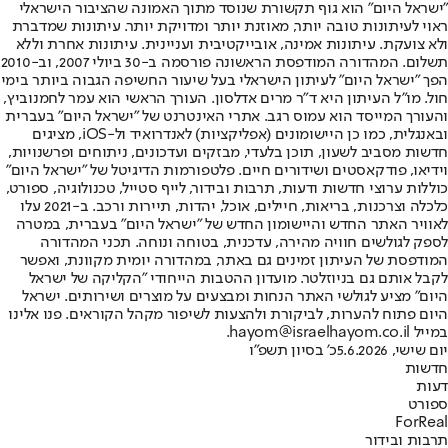
"ישראל היום" הוא גוף תקשורת שנוסד מתוך האמונה שהציבור הישראלי
ראוי לעיתונות טובה יותר, מאוזנת יותר ומדויקת יותר. עיתונות שמדברת
ולא צועקת. עיתונות אמינה, אובייקטיבית ועניינית. עיתונות אחרת וללא
תשלום. המהדורה המודפסת הראשונה פורסמה ב-30 ביולי 2007, וב-2010
הפך "ישראל היום" לעיתון הישראלי בעל שיעור החשיפה הגבוה ביותר בימי
חול. מו"ל העיתון היא ד"ר מרים אדלסון. העורך הראשי הוא עמר לחמנוביץ,
והעורך המייסד הוא עמוס רגב. אתרי האינטרנט של "ישראל היום" בעברית
ובאנגלית, כמו כן היישומונים (אפליקציות) לאנדרואיד ול-iOS, מציגים
חדשות מסביב לשעון, תוכן בלעדי, מבזקים ועדכונים, ניתוחים ופרשנויות,
וידיאו, פודקאסטים ושידורים חיים. פלטפורמות הדיגיטל של "ישראל היום"
כוללות ערוצי חדשות ודעות, תרבות ובידור, לייף סטייל, טכנולוגיה, ספורט,
כלכלה וצרכנות, בריאות, חיילים, אוכל, יהדות, תיירות ורכב. ב-2021 עלו
לאוויר האתר החדש והיישומון החדש של "ישראל היום" בעברית, במטרה
לספק לגולשים חוויה מהירה, עדכנית, בטוחה ונוחה. תכני המהדורה
המודפסת של העיתון זמינים גם באתר, במהדורה יומית מקוונת, ואפשר
לקבל אותם גם בניוזלטר. מועדון ההטבות הייחודי "הקליקה של ישראל
היום" מציע לגולשי האתר הנחות ומבצעים על מוצרים ושירותים. ישראל
היום פתוח להערות, לביקורת ולהצעות לשיפור מקהל הקוראים. פנו אלינו
במייל hayom@israelhayom.co.il.
יום שישי, 5.6.2026
כ' בסיון תשפ"ו
חדשות
דעות
ספורט
ForReal
תרבות ובידור