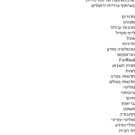
בהשקעה של 100 מיליון ₪
בשיתוף עיריית ירושלים
מדורים
ספורט
תרבות ובידור
לייף סטייל
אוכל
תיירות
טכנולוגיה ומדע
הורוסקופ
ForReal
מגזין השבוע
דעות
חדשות בארץ
חדשות בעולם
פוליטי
ביטחוני
חינוך
בריאות
משפט
תחבורה
פוליטי-מדיני
כללי ומידע
דף הבית