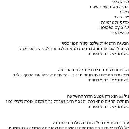
מידע כללי
זמני כניסת וצאת שבת
ראשי
צרו קשר
מדיניות פרטיות
Hosted by SPD
כדאי
להכיר
הבעיה הרפואית שלכם שווה המון כסף
גלו אילו קצבאות והטבות מס מגיעות לכם עוד לפני גיל הפרישה
בשיתוף מנורה מבטחים
הטעויות שיחתכו לכם את קצבת הפנסיה
ממשיכת כספים ועד חוסר תכנון – הצעדים שיצילו את הכסף שלכם
בשיתוף מנורה מבטחים
גיל 65 הוא רק אמצע הדרך להשקעה
תוחלת החיים מתארכת והכסף חייב לעבוד: כך תתכננו אופק כלכלי נכון
בשיתוף מנורה מבטחים
עובדי מגזר ציבורי? הפנסיה שלכם השתנתה
קל ללכת לאיבוד בין התוספות והשינויים שהנהיגה המדינה. כך תמנעו