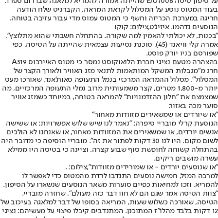
על סיפון טיסה EJU7008 שהייתה אמורה להמריא למלאגה שבדרום ספרד.
בעוד המטוס נוסע על המסלול לקראת המראה, הקברניט שלח הודעה
חריגה במערכת הכריזה וחשף כי המטוס עמוס מדי עבור עזיבה בטוחה.
הנוסעים נדהמו. איזיג'ט,צילום: קוקו
"בכנות, לא יכולתי להאמין למה שקורה. בהתחלה חשבתי שהוא מתלוצץ",
אמרה קלי וויאנד (45), סוכנת נסיעות עצמאית שהייתה על הטיסה, כפי
שפורסם בניו יורק פוסט.
בהצהרה מטעם נציגי חברת הלואוקוסט נמסר כי מטוס האיירבוס A319
חרג מ"מגבלות המשקל המותאמות לתנאי מזג האוויר ולאורך הקצר של
המסלול". מסלול ההמראה המרכזי בנמל התעופה סאות'אנד, שאורכו מעט
יותר מ-1,800 מטרים, קצר משמעותית מרוב נמלי התעופה המרכזיים, מה
שמצמצם את "חלון ההזדמנויות" להמראה בטוחה, במיוחד כשמזג אוויר
סוער מכה באזור.
"או שיורדים או שמשאירים מזוודות מאחור"
הנוסעת קרלי מובריי סיפרה: "נאמר לנו שיש שלוש אפשרויות: או ששישה
אנשים יורדים, או שמשאירים את המזוודות מאחור, או שאנחנו לא הולכים
לשום מקום. היו לנו 30 דקות לפתור את זה". מובריי הוסיפה כי מדובר היה
בהתחלה קשוחה לחופשת סוף שבוע קצרה, וציינה כי בטיסה היו ממילא
עשרה מושבים ריקים.
"או שנוסעים יורדים - או שמורידים מזוודות",צילום: .
למרבה המזל, חמישה נוסעים התנדבו לרדת מהמטוס כדי לאפשר לו
להמריא, וזכו למחיאות כפיים סוערות משאר הנוסעים שנשארו על הסיפון.
"צוות הטיסה אמר שגם הם לא חוו דבר כזה מעולם", שחזרה מובריי.
הטיסה, שאורכה כשלוש שעות, המריאה בסופו של דבר למלאגה בעיכוב של
12 דקות בלבד מהלו"ז המתוכנן. המתנדבים קיבלו פיצוי על מעשיהם: נציגי