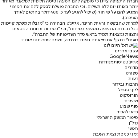
חברת התעופה ציינו כי סופקה להם הסעה וטיסה חלופית למלאגה מאוחר
יותר באותו יום ללא תשלום, וכי החברה פועלת לספק להם את הפיצוי
המגיע להם על פי חוק (שיכול להגיע לעד כ-400 דולר בהתאם לאורך
העיכוב).
למרות שהבקשה נראית חריגה, איזיג'ט הבהירה כי "מגבלות משקל קיימות
בכל חברות התעופה מטעמי בטיחות", וכי "בטיחות ורווחת הנוסעים
והצוות נמצאות תמיד בראש סדר העדיפויות של החברה".
טעינו? נתקן! אם מצאתם טעות בכתבה, נשמח שתשתפו אותנו
עקבו אחרינו
G
o
o
g
l
e
News
איזיג'ט
טיסות
מזוודות
מדורים
ספורט
דעות
תרבות ובידור
לייף סטייל
הורוסקופ
שישבת
סוף שבוע
כדאי להכיר
סיפור המשק הישראלי
נדל"ן
ראשי
זמני כניסת וצאת השבת