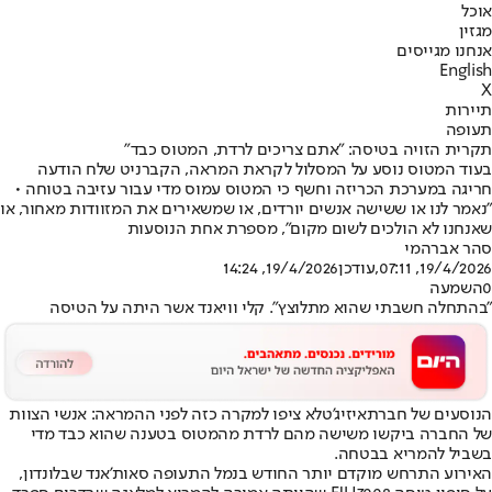
אוכל
מגזין
אנחנו מגייסים
English
X
תיירות
תעופה
תקרית הזויה בטיסה: "אתם צריכים לרדת, המטוס כבד"
בעוד המטוס נוסע על המסלול לקראת המראה, הקברניט שלח הודעה
חריגה במערכת הכריזה וחשף כי המטוס עמוס מדי עבור עזיבה בטוחה •
"נאמר לנו או ששישה אנשים יורדים, או שמשאירים את המזוודות מאחור, או
שאנחנו לא הולכים לשום מקום", מספרת אחת הנוסעות
סהר אברהמי
19/4/2026, 07:11
,עודכן
19/4/2026, 14:24
0
השמעה
"בהתחלה חשבתי שהוא מתלוצץ". קלי וויאנד אשר היתה על הטיסה
הנוסעים של חברת
איזיג'ט
לא ציפו למקרה כזה לפני ההמראה: אנשי הצוות
של החברה ביקשו משישה מהם לרדת מהמטוס בטענה שהוא כבד מדי
בשביל להמריא בבטחה.
האירוע התרחש מוקדם יותר החודש בנמל התעופה סאות'אנד שבלונדון,