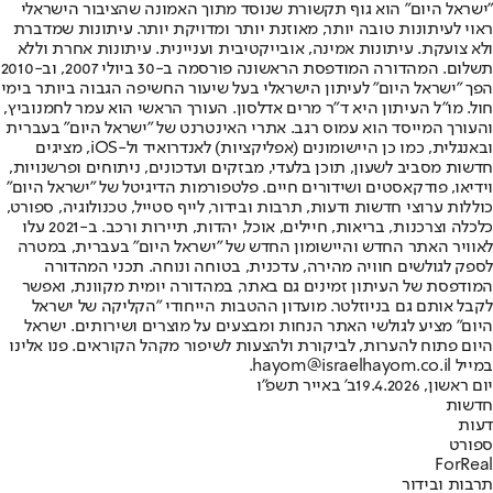
"ישראל היום" הוא גוף תקשורת שנוסד מתוך האמונה שהציבור הישראלי
ראוי לעיתונות טובה יותר, מאוזנת יותר ומדויקת יותר. עיתונות שמדברת
ולא צועקת. עיתונות אמינה, אובייקטיבית ועניינית. עיתונות אחרת וללא
תשלום. המהדורה המודפסת הראשונה פורסמה ב-30 ביולי 2007, וב-2010
הפך "ישראל היום" לעיתון הישראלי בעל שיעור החשיפה הגבוה ביותר בימי
חול. מו"ל העיתון היא ד"ר מרים אדלסון. העורך הראשי הוא עמר לחמנוביץ,
והעורך המייסד הוא עמוס רגב. אתרי האינטרנט של "ישראל היום" בעברית
ובאנגלית, כמו כן היישומונים (אפליקציות) לאנדרואיד ול-iOS, מציגים
חדשות מסביב לשעון, תוכן בלעדי, מבזקים ועדכונים, ניתוחים ופרשנויות,
וידיאו, פודקאסטים ושידורים חיים. פלטפורמות הדיגיטל של "ישראל היום"
כוללות ערוצי חדשות ודעות, תרבות ובידור, לייף סטייל, טכנולוגיה, ספורט,
כלכלה וצרכנות, בריאות, חיילים, אוכל, יהדות, תיירות ורכב. ב-2021 עלו
לאוויר האתר החדש והיישומון החדש של "ישראל היום" בעברית, במטרה
לספק לגולשים חוויה מהירה, עדכנית, בטוחה ונוחה. תכני המהדורה
המודפסת של העיתון זמינים גם באתר, במהדורה יומית מקוונת, ואפשר
לקבל אותם גם בניוזלטר. מועדון ההטבות הייחודי "הקליקה של ישראל
היום" מציע לגולשי האתר הנחות ומבצעים על מוצרים ושירותים. ישראל
היום פתוח להערות, לביקורת ולהצעות לשיפור מקהל הקוראים. פנו אלינו
במייל hayom@israelhayom.co.il.
יום ראשון, 19.4.2026
ב' באייר תשפ"ו
חדשות
דעות
ספורט
ForReal
תרבות ובידור