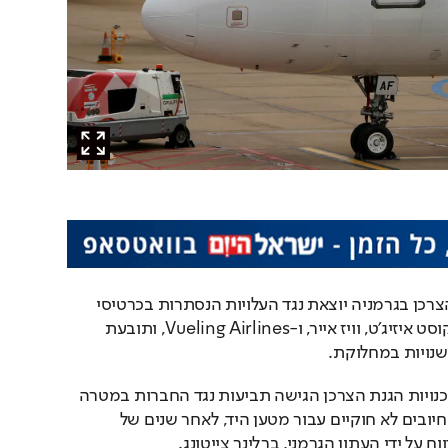
פדרציית ארגונים להגנת הצרכן בגרמניה יוצאת נגד העלויות הנסתרות בכרטיסי 
הטיסה של חברות הלואו קוסט איזיג׳ט, וויז אייר, ו-Vueling Airlines, ותובעת 
 שנויות במחלוקת.
הפדרציה הגרמנית של סוכנויות הגנת הצרכן הגישה תביעות נגד החברות במטרה 
לערער על מה שלטענתה  חיובים לא חוקיים עבור מטען היד, לאחר שנים של 
ח על ידי העתון הגרמני, ברלינר צייטונג.