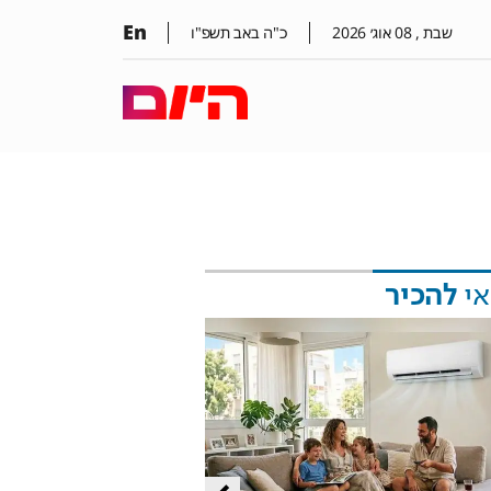
En
שבת ,
08
אוג׳
2026
כ"ה באב תשפ"ו
אי
להכיר