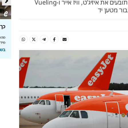
ארגוני הגנת הצרכן בגרמניה תובעים את איזיג'ט, וויז אייר ו-Vueling
ור מטען יד
סה
מאחורי הקלעים של הטעם
כך 
הישראלי
מהפכ
מידע
לה בעולם
איך אסם הפכה את תקופת הצנע והמחסור הקשה
של שנות ה-40 למותג לאומי?
בשיתוף
ל
בשיתוף אסם