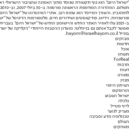
"ישראל היום" הוא גוף תקשורת שנוסד מתוך האמונה שהציבור הישראלי ראוי 
ת
ופרשנויות, וידיאו, פודקאסטים ושידורים חיים. פלטפורמות הדיגיטל של "ישרא
ב-2021 עלו לאוויר האתר החדש והיישומון החדש של "ישראל היום" בע
ואפשר לקבל אותם גם בניוזלטר. מועדון ההטבות הייחודי "הקליקה של ישרא
במייל hayom@israelhayom.co.il.
מבזקים
חדשות
אוכל
תשחץ
ForReal
תרבות
דעות
ספורט
מגזין
העיתון היומי
הורוסקופ
ישראל השבוע
כלכלה
לייף סטייל
מעריב לנוער
טכנולוגיה מדע וסביבה
העולם
משחקים