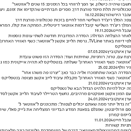
חשבו שיהיה כישלון, אך הפך לרווחי בכל הזמנים: 15 שנים ל"אווטאר"
טכנולוגיית תלת מימד פורצת דרך, מסרים חברתיים שהקדימו את זמנם, ויצ
ענבר הירשהורן
16.12.2024
צפו: המלך ריצ'רד השלישי חוזר לחיים בזכות טכנולוגיה פורצת דרך
המלך ריצ'רד השלישי קיבל דמות אווטאר דיגיטלית, המחקה את קולו, המראה
ענבל חייט
19.11.2024
לאחר ההצלחה הגדולה: הסדרה המדוברת חודשה לשתי עונות נוספות
לפי דיווח באתר TVLine, גרסת הלייב אקשן ל"אווטאר: 
נטפליקס
ערן איצקוביץ
07.03.2024
רצח עם, טרור, רוחניות, שחיתות ועוד: הסדרה הזו פשוט עובדת
"אווטאר: כשף האוויר האחרון" שעלתה בנטפליקס לא תהיה אייקונית כמו 
ניר וולף
25.02.2024
הסדרה הבאה שתתמכרו אליה כבר כאן: "יצרנו פה משהו אחר"
"אווטאר: כשף האוויר האחרון" מקבלת עיבוד לייב אקשן מצופה בנטפליקס – ומעריצי סדרת האנימציה הקלאס
ערן איצקוביץ
21.02.2024
זה יכול להיות הלהיט הגדול הבא של נטפליקס
עם המון אקשן ואפקטים מרהיבים, נחשף הטריילר לעיבוד הלייב אקשן לסד
ערן איצקוביץ
24.01.2024
"זה גדול יותר ממה שאתם יכולים לצפות": מתכוננים ל"אווטאר 3"
סם וורת'ינגטון, שמגלם בסאגת המדע הבדיוני המצליחה את ג'ייק סאלי, שי
ג'יימס קמרון
ענבל חייט
11.01.2024
תגיות קשורות
ג'יימס קמרון
נטפליקס
אווטאר: דרכם של המים
סדרת טלוויזיה
בינה מלאכותי