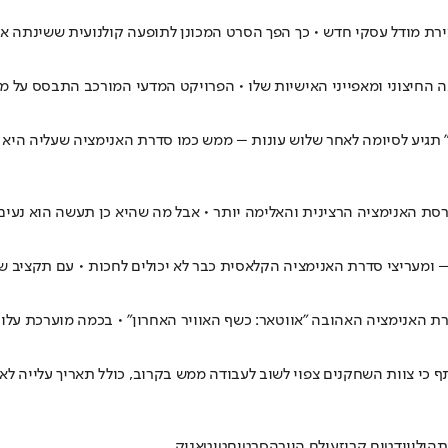
ירת מודל עסקי חדש • כך הפך הסרט המכונן לתופעה קולנועית ששינתה את
 החיצוני ומאפייני האישיות שלו • הפרויקט המדעי המורכב התבסס על מגו
כשף האוויר האחרון" תגיע לסיומה לאחר שלוש עונות – ממש כמו סדרת האנימציה ש
גרסת האנימציה הרצינית והאלימה יותר • אבל מה שהיא כן תעשה הוא נעי
ית כבר לא יכולים לחכות • עם תקציב של כ-120 מיליון דולרים, כוכבי הסדרה באקסטזה: "שמחים לקחת בזה
רת האנימציה האהובה "אווטאר: כשף האוויר האחרון" • בכמה מוערכת עלו
תף כי צוות השחקנים צפוי לשוב לעבודה ממש בקרוב, כולל תאריך עלייה ל
ת
הוליווד
טום קרוז
עולם היורה
סרטים
טיטאניק