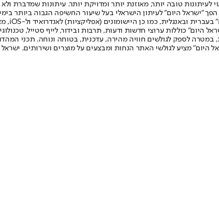
לעיתונות טובה יותר, מאוזנת יותר ומדויקת יותר. עיתונות שמדברת ולא צ
שלום. המהדורה המודפסת הראשונה פורסמה ב-30 ביולי 2007, וב-2010 הפך "ישראל היום" לעיתון הישראלי בעל שי
לחמנוביץ,
ל היום" כוללות ערוצי חדשות ודעות, תרבות ובידור, לייף סטייל, טכנולוגיה
ברית, במטרה לספק לגולשים חוויה מהירה, עדכנית, בטוחה ונוחה. תכני המה
ל היום" מציע לגולשי האתר הנחות ומבצעים על מוצרים ושירותים. ישראל 