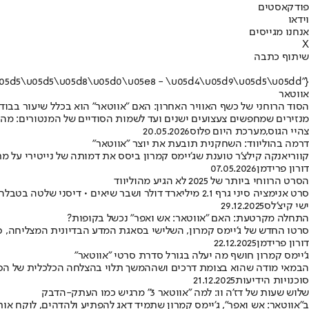
פודקאסטים
וידאו
אנחנו מגייסים
X
שיתוף כתבה
{"name":"\u05d0\u05d5\u05d5\u05d8\u05d0\u05e8 - \u05d4\u05d9\u05d5\u05dd"}
אווטאר
הסוד הרוחני של כשף האוויר האחרון: האם "אווטאר" הוא בכלל שיעור בבוד
מנזירים שמחפשים צעצועים ישנים ועד לשמות הסודיים של המנטורים: מה 
צהיי הגוס
,
מערכת היום פלוס
20.05.2026
דרמה בהוליווד: השחקנית תובעת את יוצר "אווטאר"
קווריאנקה קילצ'ר טוענת שג'יימס קמרון ביסס את דמותה של נייטירי על 
דורון פרידמן
07.05.2026
הסרט הרווחי ביותר של 2025 לא הגיע מהוליווד
סרט אנימציה סיני גרף 2.1 מיליארד דולר ושבר שיאים • דיסני שלטה בטבלה עם הצלחות ואכזבות, בעוד וורנר הפכה למטרה אטרקטיבית לרכישה בידי נטפליקס • ישי קיצ'לס מסכם את השנה החולפת בקופות
ישי קיצ'לס
29.12.2025
התחלה מקרטעת: האם "אווטאר: אש ואפר" נכשל בקופות?
סרטו החדש של ג'יימס קמרון, השלישי בסאגת המדע הבדיונית המצליחה, סגר ס
דורון פרידמן
22.12.2025
ג'יימס קמרון חושף מה יעלה בגורל סדרת סרטי "אווטאר"
הבמאי מודה שהוא בצומת דרכים ושההמשך תלוי בהצלחה הכלכלית של הסרט
סוכנויות הידיעות
21.12.2025
שלוש שעות של דז'ה וו: למה "אווטאר 3" מרגיש כמו העתק-הדבק
ב"אווטאר: אש ואפר", ג'יימס קמרון שתמיד דאג להפתיע ולהדהים, לוקח