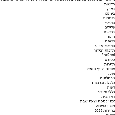
חדשות
בארץ
בעולם
ביטחוני
פוליטי
פלילים
בריאות
חינוך
משפט
פוליטי-מדיני
תרבות ובידור
ForReal
ספורט
תיירות
אופנה ולייף סטייל
אוכל
טכנולוגיה
כלכלה וצרכנות
דעות
כללי ומידע
דף הבית
זמני כניסת וצאת שבת
מגזין השבוע
בחירות 2026