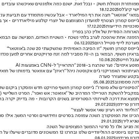
ממוחזרת ונטולת חשק • ובכל זאת, ישנם כמה אלמנטים שאיכשהו עובדים
ישי קיצ'לס
18.12.2025
במאי "אווטאר" חצה את רף המיליארד - אבל עכשיו מתמודד עם תביעת ענ
ג'יימס קמרון הצטרף למועדון המצומצם של יוצרי קולנוע מיליארדרים • אך 
סוכנויות הידיעות
17.12.2025
הארוחה הסודית של אלין כהן בפריז
הזמנה אחת שהפכה לערב בלתי נשכח • השטיח האדום, הפגישה עם הבמאי
מערכת לייף סטייל היום
06.12.2025
ג'יימס קמרון חושף: "זו הסיבה האמיתית שהשקעתי 20 שנה ב'אווטאר'"
בראיון חשוף, הבמאי בן ה-70 מסביר למה זנח פרויקטים אחרים למען פנדורה • הסרט השלישי יגיע בדצמבר עם טכנולוגיות מהפכניות • מהן התוכניות לעתיד?
ענבל חייט
10.08.2025
מופע אימים": נער שנרצח ב-2018 "התראיין" ל-CNN באמצעות AI
העיתונאי האמריקני ג'ים אקוסטה ניהל "ראיון" עם אוואטר בדמותו של חואק
בקטע שמעורר סערה
דנה סמסונוב
05.08.2025
"הסיפורים שלא סופרו": ג'יימס קמרון חושף פרויקט חדש ומסקרן ביקום של 
במקביל להשקת הטריילר המרהיב של "אוואטר: אש ואפר", הסרט השלישי (מ
תמצא את דרכה לשירותי הסטרימינג בשנים הקרובות • מה בדיוק יקרה בה
דורון פרידמן
29.07.2025
"הוליווד היא רעיון שאי אפשר לעצור"
הכינו את הפופקורן: השנה עמוסה בסרטים וחידושים וסרטי המשך. אילו סרטים 
שגיא לירן
29.01.2025
זה מגיע: אלו כל סרטי ההמשך המצופים של השנה
בדקנו ביומנים ההוליוודיים שלנו ובחרנו 12 המשכונים מדוברים שיעלו על המסכים בתריסר החודשים הקרובים • מומלץ להכין שיעורי בית לפני שקופצים לקולנוע
דורון פרידמן
08.01.2025