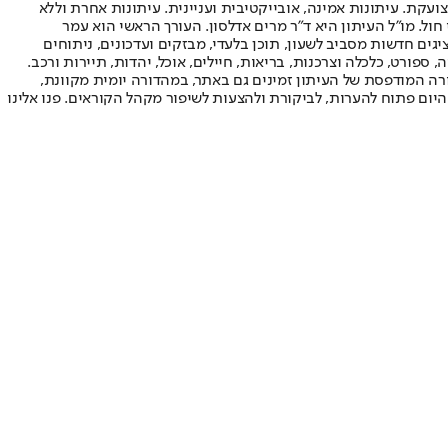
ועקת. עיתונות אמינה, אובייקטיבית ועניינית. עיתונות אחרת וללא
עור החשיפה הגבוה ביותר בימי חול. מו"ל העיתון היא ד"ר מרים אדלסון. העורך הראשי הוא עמר
 והעורך המייסד הוא עמוס רגב. אתרי האינטרנט של "ישראל היום" בעברית ובאנגלית, כמו כן היישומונים (אפליקציות) לאנדרואיד ול-iOS, מציגים חדשות מסביב לשעון, תוכן בלעדי, מבזקים ועדכונים, ניתוחים
, ספורט, כלכלה וצרכנות, בריאות, חיילים, אוכל, יהדות, תיירות ורכב.
דורה המודפסת של העיתון זמינים גם באתר, במהדורה יומית מקוונת,
היום פתוח להערות, לביקורת ולהצעות לשיפור מקהל הקוראים. פנו אלינו