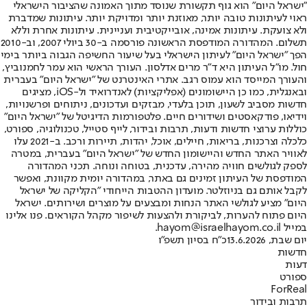
"ישראל היום" הוא גוף תקשורת שנוסד מתוך האמונה שהציבור הישראלי
ראוי לעיתונות טובה יותר, מאוזנת יותר ומדויקת יותר. עיתונות שמדברת
ולא צועקת. עיתונות אמינה, אובייקטיבית ועניינית. עיתונות אחרת וללא
תשלום. המהדורה המודפסת הראשונה פורסמה ב-30 ביולי 2007, וב-2010
הפך "ישראל היום" לעיתון הישראלי בעל שיעור החשיפה הגבוה ביותר בימי
חול. מו"ל העיתון היא ד"ר מרים אדלסון. העורך הראשי הוא עמר לחמנוביץ,
והעורך המייסד הוא עמוס רגב. אתרי האינטרנט של "ישראל היום" בעברית
ובאנגלית, כמו כן היישומונים (אפליקציות) לאנדרואיד ול-iOS, מציגים
חדשות מסביב לשעון, תוכן בלעדי, מבזקים ועדכונים, ניתוחים ופרשנויות,
וידיאו, פודקאסטים ושידורים חיים. פלטפורמות הדיגיטל של "ישראל היום"
כוללות ערוצי חדשות ודעות, תרבות ובידור, לייף סטייל, טכנולוגיה, ספורט,
כלכלה וצרכנות, בריאות, חיילים, אוכל, יהדות, תיירות ורכב. ב-2021 עלו
לאוויר האתר החדש והיישומון החדש של "ישראל היום" בעברית, במטרה
לספק לגולשים חוויה מהירה, עדכנית, בטוחה ונוחה. תכני המהדורה
המודפסת של העיתון זמינים גם באתר, במהדורה יומית מקוונת, ואפשר
לקבל אותם גם בניוזלטר. מועדון ההטבות הייחודי "הקליקה של ישראל
היום" מציע לגולשי האתר הנחות ומבצעים על מוצרים ושירותים. ישראל
היום פתוח להערות, לביקורת ולהצעות לשיפור מקהל הקוראים. פנו אלינו
במייל hayom@israelhayom.co.il.
יום שבת, 13.6.2026
כ"ח בסיון תשפ"ו
חדשות
דעות
ספורט
ForReal
תרבות ובידור