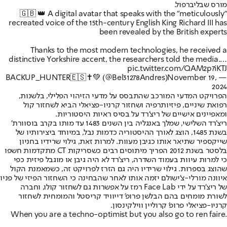
מורס שבליברפול.
🇬🇧 👑 A digital avatar that speaks with the "meticulously"
recreated voice of the 15th-century English King Richard III has
been revealed by the British experts
Thanks to the most modern technologies, he received a
distinctive Yorkshire accent, the researchers told the media.…
pic.twitter.com/QAM2p7iKTJ
November 19,
— BACKUP_HUNTER🇪🇸✝️💚 (@Bel31278Andres)
2024
הפרויקט המדעי המורכב שהתבסס על מדעי הזיהוי הפלילי, בלשנות,
רפואת שיניים, פיזיותרפיה ושחזור קרניו-פציאלי הביא לשחזור קול
ומאפיינים אישיים של ריצ'רד על בסיס ראיות היסטוריות.
ריצ'רד השלישי, שמלך באנגליה בין השנים 1483 עד מותו בקרב בוסוורת'
בשנת 1485, הוצג לאורך ההיסטוריה כדמות נבל, במיוחד ביצירותיו של
שייקספיר שתיאר אותו כגיבן מעוות. למרות זאת, גילוי שרידיו בחניון
בלסטר בשנת 2012 הפריך מיתוסים רבים כשסריקות CT מתקדמות חשפו
כי למרות עיוות בעמוד השדרה, ריצ'רד לא היה גיבן או מוגבל פיזית כפי
שהוצג בספרות. גילוי שרידיו היה גם הזרז לפרויקט זה, כשמאמנת הקול
איוונה מורלי-צ'ישולם יזמה אותו לאחר שהבחינה כי השחזור הפיזי של פניו
של ריצ'רד על ידי Face Lab רמז על אפשרות גם לשחזור קולו, וחברה
לשורת מומחים בהם הבלשן פרופ' דייוויד קריסטל והמומחית לשחזור
קרניו-פציאלי פרופ' קרוליין ווילקינסון.
When you are a techno-optimist but you also go to ren faire.