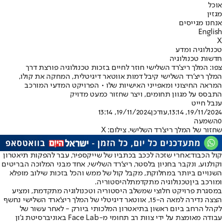
אוכל
מגזין
אנחנו מגייסים
English
X
טכנולוגיה ומדע
חדשות טכנולוגיה
צפו: המלך ריצ'רד השלישי חוזר לחיים בזכות טכנולוגיה פורצת דרך
המלך ריצ'רד השלישי קיבל דמות אווטאר דיגיטלית, המחקה את קולו,
המראה החיצוני ומאפייני האישיות שלו • הפרויקט המדעי המורכב
התבסס על מגוון תחומים, ויצר שחזור כמעט מדויק
ענבל חייט
19/11/2024, 13:14
,עודכן
19/11/2024, 13:14
0
השמעה
שחזור של המלך ריצ'רד השלישי. צילום: X
קול הכבוד:
אחרי שזכה לככב בכתביו של שייקספיר, עבר להפקות תיאטרון
וקולנוע, ונקבר בחניון בלסטר, ריצ'רד השלישי, אחד מבני המלוכה הבריטים
השנויים ביותר במחלוקת, מקבל קול של ממש והכל בזכות שילוב מופלא
ומורכב בין
טכנולוגיה מתקדמת
להיסטוריה.
במסגרת פרויקט חלוצי שמשלב היסטוריה וטכנולוגיה מתקדמת, ומציע
הצצה נדירה למאה ה-15, אווטאר דיגיטלי של המלך ריצ'ארד השלישי נחשף
לקהל הרחב ביום ראשון בתיאטרון המלכותי ביורק - לאחר עשור של
עבודה מאומצת על ידי צוות רב תחומי מ-Face Lab באוניברסיטת ג'ון