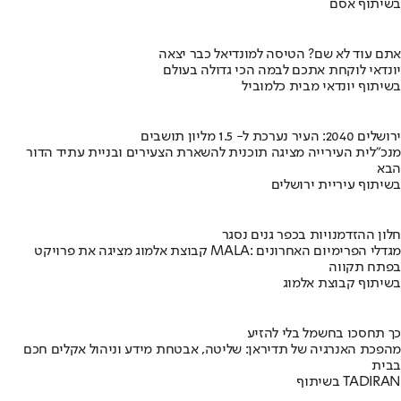
בשיתוף אסם
אתם עוד לא שם? הטיסה למונדיאל כבר יצאה
יונדאי לוקחת אתכם לבמה הכי גדולה בעולם
בשיתוף יונדאי מבית כלמוביל
ירושלים 2040: העיר נערכת ל- 1.5 מליון תושבים
מנכ"לית העירייה מציגה תוכנית להשארת הצעירים ובניית עתיד הדור
הבא
בשיתוף עיריית ירושלים
חלון ההזדמנויות בכפר גנים נסגר
קבוצת אלמוג מציגה את פרויקט MALA: מגדלי הפרימיום האחרונים
בפתח תקווה
בשיתוף קבוצת אלמוג
כך תחסכו בחשמל בלי להזיע
מהפכת האנרגיה של תדיראן: שליטה, אבטחת מידע וניהול אקלים חכם
בבית
בשיתוף TADIRAN