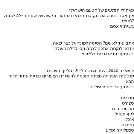
מאחורי הקלעים של הטעם הישראלי
איך אסם הפכה את תקופת הצנע והמחסור הקשה של שנות ה-40 למותג
לאומי?
בשיתוף אסם
אתם עוד לא שם? הטיסה למונדיאל כבר יצאה
יונדאי לוקחת אתכם לבמה הכי גדולה בעולם
בשיתוף יונדאי מבית כלמוביל
ירושלים 2040: העיר נערכת ל- 1.5 מליון תושבים
מנכ"לית העירייה מציגה תוכנית להשארת הצעירים ובניית עתיד הדור
הבא
בשיתוף עיריית ירושלים
מדורים
ספורט
תרבות ובידור
לייף סטייל
אוכל
תיירות
טכנולוגיה ומדע