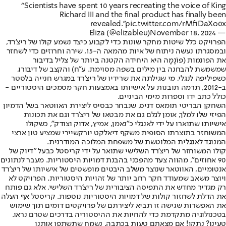
“Scientists have spent 10 years recreating the voice of King
Richard III and the final product has finally been
revealed.”
pic.twitter.com/rMf1DaXo0x
November 18, 2024
— Eliza (@elizableu)
הפרויקט כלל שיטות מחקר שונות כדי לקבוע כיצד נשמע קולו של ריצ'רד,
ובמסגרתו נעשה ניתוח של איות מהמאה ה-15, שירה וחרוזים כדי לשחזר
את הפונמות (פוֹנֶמָה היא היחידה הקטנה ביותר של צליל בדיבור
שמשמשת להבחנה בין מילים בשפה מסוימת. ע"ח) והקצב של דיבורו,
כשפיליפה לנגלי, מי שגילתה את שרידיו של ריצ'רד במגרש חנייה בלסטר
ב-2012, תרמה תובנות על אישיותו באמצעות חקר מסמכים היסטוריים -
כולל כתב ידו וספרות מימי הביניים.
השחקן הבריטי תומאס דניס, שנבחר כבסיס ליצירת האווטאר בשל הדמיון
הפיזי שלו למלך, אומן לגלם גם את מבטאו של ריצ'רד וגם את תכונות
אישיותו שתוארו על ידי לאנגלי כ"נאמן, אמיץ, אדוק וצודק", כשקולו
המשוחזר בתוצרתו הסופית משקף דיאלקט יורקשיירי שמציע טון ארצי
המנוגד לאנגלית המלוטשת של משפחת המלוכה המודרנית.
קולו המשוחזר של ריצ'רד השלישי שתואר על ידי קריסטל כבעל "דיוק של
90 אחוזים", מהווה צעד מהפכני בהבנת דמויות היסטוריות. מעבר לנתונים
אנטומיים, האווטאר שנוצר משלב היבטים מופשטים של אישיותו של ריצ'רד
ויוצר משאב שמעודד חקר רחב יותר של זהויות היסטוריות. הפרויקט לא
רק מגדיר מחדש את התפיסה הציבורית של ריצ'רד השלישי, אלא גם פותח
את הדלת לשחזור קולות של דמויות היסטוריות נוספות. קריסטל אף העלה
את האפשרות שגישה זו תביא ליצירתם של פרויקטים דומים תוך שימוש
בטכנולוגיה מתקדמת כדי להחיות את ההיסטוריה בדרכים שטרם נראו.
טעינו? נתקן! אם מצאתם טעות בכתבה, נשמח שתשתפו אותנו