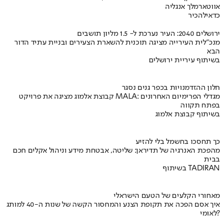
אווטאר
מלך אנגליה
כדאי
להכיר
ירושלים 2040: העיר נערכת ל- 1.5 מליון תושבים
מנכ"לית העירייה מציגה תוכנית להשארת הצעירים ובניית עתיד הדור
הבא
בשיתוף עיריית ירושלים
חלון ההזדמנויות בכפר גנים נסגר
קבוצת אלמוג מציגה את פרויקט MALA: מגדלי הפרימיום האחרונים
בפתח תקווה
בשיתוף קבוצת אלמוג
כך תחסכו בחשמל בלי להזיע
מהפכת האנרגיה של תדיראן: שליטה, אבטחת מידע וניהול אקלים חכם
בבית
בשיתוף TADIRAN
מאחורי הקלעים של הטעם הישראלי
איך אסם הפכה את תקופת הצנע והמחסור הקשה של שנות ה-40 למותג
לאומי?