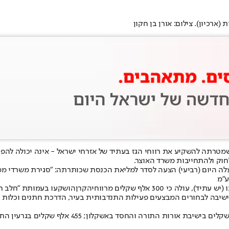
ארכיון). צילום: אורן בן חקון
מטרתה להשקיע את רווחי הגז בעתיד של אזרחי ישראל - אינה יכולה להפוך 
וק ול
התחייבות משרד האוצר
.
לה היום (רביעי) הצעה לסדר למליאת הכנסת שכותרתה: "סגירת משרדי ממ
ע"מ
י 300 אלף שקלים מרווחי
הקרן
הושקעו בעמותת "חלב חי
שיבה לבחורים המבצעים פעילות התנדבותית בעיר, הדרכת חתנים וכלות בד