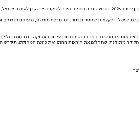
שנת 2026
, כפי שהונחה בפני הוועדה לפיקוח על הקרן לאזרחי ישראל,
, למשל - הקצאות למוסדות תורניים, מרכזי מורשת, גרעינים תורניים ותכ
גיות מתחדשות ובמחקר ופיתוח וכן עידוד תעסוקה בנגב (וגם בגליל), הוקצ
 חלוקה מתוקנת, שתהלום את הוראות החוק ואת כוונת המחוקק, תידרש הו
צר