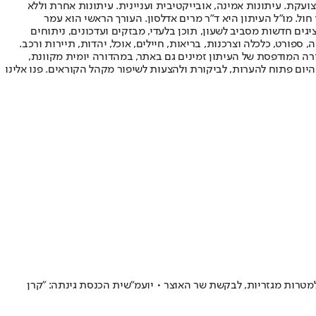
ועקת. עיתונות אמינה, אובייקטיבית ועניינית. עיתונות אחרת וללא
עור החשיפה הגבוה ביותר בימי חול. מו"ל העיתון היא ד"ר מרים אדלסון. העורך הראשי הוא עמר
 והעורך המייסד הוא עמוס רגב. אתרי האינטרנט של "ישראל היום" בעברית ובאנגלית, כמו כן היישומונים (אפליקציות) לאנדרואיד ול-iOS, מציגים חדשות מסביב לשעון, תוכן בלעדי, מבזקים ועדכונים, ניתוחים
, ספורט, כלכלה וצרכנות, בריאות, חיילים, אוכל, יהדות, תיירות ורכב.
דורה המודפסת של העיתון זמינים גם באתר, במהדורה יומית מקוונת,
היום פתוח להערות, לביקורת ולהצעות לשיפור מקהל הקוראים. פנו אלינו
למטרות מגזריות, לבקשת שר האוצר • יועמ"שית הכנסת גינתה: "קרן