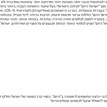
לעיתונות טובה יותר, מאוזנת יותר ומדויקת יותר. עיתונות שמדברת ולא צ
שלום. המהדורה המודפסת הראשונה פורסמה ב-30 ביולי 2007, וב-2010 הפך "ישראל היום" לעיתון הישראלי בעל שי
לחמנוביץ,
ל היום" כוללות ערוצי חדשות ודעות, תרבות ובידור, לייף סטייל, טכנולוגיה
ברית, במטרה לספק לגולשים חוויה מהירה, עדכנית, בטוחה ונוחה. תכני המה
ל היום" מציע לגולשי האתר הנחות ומבצעים על מוצרים ושירותים. ישראל 
הב-הרצנו ונחשפים לראשונה ב"היום", כספי קרן העושר של ישראל חולקו 
 ל'מסלול עוקף' לכספים קואליציוניים"