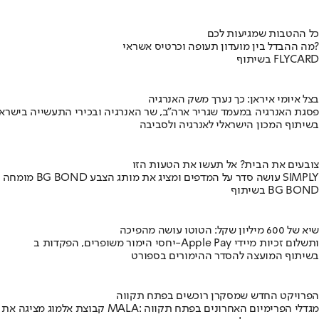
כל ההטבות שמגיעות לכם
מה ההבדל בין מועדון תעופה וכרטיס אשראי?
בשיתוף FLYCARD
בצל איומי איראן: כך נערך משק האנרגיה
פסגת האנרגיה במעמד שגריר ארה"ב, שר האנרגיה ובכירי התעשייה בישראל
בשיתוף המכון הישראלי לאנרגיה ולסביבה
צובעים את הבית? אל תעשו את הטעות הזו
מומחה BG BOND עושה סדר על המדפים ומציג את מותג הצבע SIMPLY
בשיתוף BG BOND
שיא של 600 מיליון שקל: הטוטו עושה מהפיכה
יחסי הימור משופרים, הפקדות ב-Apple Pay ותשלום זכיות מיידי
בשיתוף המועצה להסדר ההימורים בספורט
הפרויקט החדש שמסקרן רוכשים בפתח תקווה
קבוצת אלמוג מציגה את פרויקט MALA: מגדלי הפרימיום האחרונים בפתח תקווה