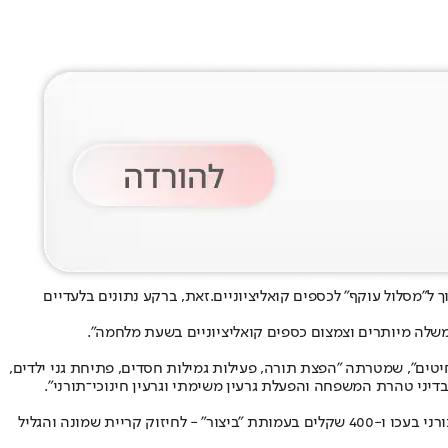
ל"מסלול עוקף" לכספים קואליציוניים.
זאת, ברקע נתונים בלעדיים
שלה מיותרים וצמצום כספים קואליציוניים בשעת מלחמה".
טים", שמטרתה "הפצת תורה, פעילות גמילות חסדים, פתיחת גני ילדים,
יני טהרת המשפחה והפעלת גרעין משימתי וגרעין חינוכי־תורני".
בנוסף, כ-770 אלף שקלים הושקעו בעמותת הגרעין התורני בעכו; 386 אלף שקלים בישיבת אורות התורה והחסד באשקלון; 455 אלף שקלים בגרעין התורני בעכו ו-400 שקלים בעמותת "ביצור" - לחיזוק קריית שמונה והגליל