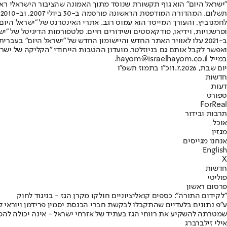
"ישראל היום" הוא גוף תקשורת שנוסד מתוך האמונה שהציבור הישראלי ראוי 
ת
ופרשנויות, וידיאו, פודקאסטים ושידורים חיים. פלטפורמות הדיגיטל של "ישרא
ב-2021 עלו לאוויר האתר החדש והיישומון החדש של "ישראל היום" בע
ואפשר לקבל אותם גם בניוזלטר. מועדון ההטבות הייחודי "הקליקה של ישרא
במייל hayom@israelhayom.co.il.
יום שבת, 11.7.2026
כ"ו בתמוז תשפ"ו
חדשות
דעות
ספורט
ForReal
תרבות ובידור
אוכל
מגזין
אנחנו מגייסים
English
X
חדשות
פוליטי
פרסום ראשון
"לקידום התורה": כספים קואליציוניים חולקו מקרן הגז - בניגוד לחוק
ע"פ נתונים בלעדיים שהתקבלו לבקשת חברי הכנסת יסמין פרידמן ויוראי ל
שמטרתה להשקיע את רווחי הגז בעתיד של אזרחי ישראל - אינה יכולה להפוך
אילי זילברברג