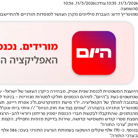
11/3/2026, 10:35
,עודכן
11/3/2026, 10:56
0
השמעה
סמוטריץ' דרש: העברת מיליונים מקרן העושר למוסדות תורניים ולהתיישבות (
היועצת המשפטית לכנסת שגית אפיק
, מבהירה כי
קרן העושר של ישראל
- ש
שנחשפים כעת ב"היום", לפיהם הכספים חולקו למטרות מגזריות - בניגוד לח
בתגובה למהלך של הקואליציה, יו"ר סיעת הדמוקרטים,
ח"כ אפרת רייטן
, תע
סמוטריץ' ונתניהו בהצהרה: "שמים בצד את חוק הגיוס" // איתי בית-און\ל
מהנתונים, שהתקבלו לבקשת חברי הכנסת יסמין פרידמן ויוראי להב-הרצנו (יש עתיד), עולה כ
הפצת ספרי קודש ותשמישי קדושה, שירות בדיקת מזוזות ותפילין, הקמת י
חיזוק "ערכי התורה"
ב:ערכי התורה"