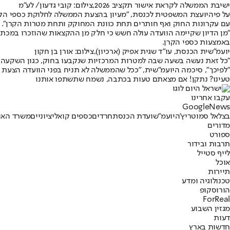
ישיבת הממשלה לקראת אישור תקציב 2026,צילום: קובי גדעון/ לע״מ
על פי
היועצת המשפטית לכנסת
, "מעיון ב
הצעת הממשלה לחלוקת כספי הקרן ל
עם עקרונות החוק ואף חותרים תחת כוונת המחוקק ותחת מטרות הקרן".
"מן הדיון שקיימה הוועדה עולה חשש כי חלק מן ההקצאות שהוזכרו במכתבכם
באמצעות כספי הקרן.
יועמ"שית הכנסת, עו"ד שגית אפיק (ארכיון),צילום: אורן בן חקון
"כל זאת נעשה בשעה שבה למטרות המרכזיות שנקבעו בחוק, כגון השקעה באנר
"לפיכך", סיכמה היועמ"שית, "ככל שהממשלה לא תניח בפני הוועדה הצעת
טעינו? נתקן! אם מצאתם טעות בכתבה, נשמח שתשתפו אותנו
עקבו אחרינו
G
o
o
g
l
e
News
בצלאל סמוטריץ'
היועמ"ש
ועדת הכנסת
חרדים
כספים קואליציוניים
משרד האו
מדורים
ספורט
תרבות ובידור
לייף סטייל
אוכל
תיירות
טכנולוגיה ומדע
הורוסקופ
ForReal
מגזין השבוע
דעות
חדשות בארץ