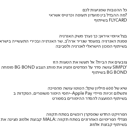
כל ההטבות שמגיעות לכם
מה ההבדל בין מועדון תעופה וכרטיס אשראי?
בשיתוף FLYCARD
בצל איומי איראן: כך נערך משק האנרגיה
פסגת האנרגיה במעמד שגריר ארה"ב, שר האנרגיה ובכירי התעשייה בישראל
בשיתוף המכון הישראלי לאנרגיה ולסביבה
צובעים את הבית? אל תעשו את הטעות הזו
מומחה BG BOND עושה סדר על המדפים ומציג את מותג הצבע SIMPLY
בשיתוף BG BOND
שיא של 600 מיליון שקל: הטוטו עושה מהפיכה
יחסי הימור משופרים, הפקדות ב-Apple Pay ותשלום זכיות מיידי
בשיתוף המועצה להסדר ההימורים בספורט
הפרויקט החדש שמסקרן רוכשים בפתח תקווה
קבוצת אלמוג מציגה את פרויקט MALA: מגדלי הפרימיום האחרונים בפתח תקווה
בשיתוף קבוצת אלמוג