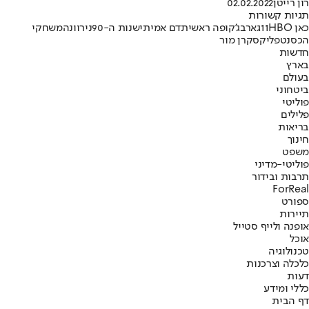
רון רייטן
02.02.2022
תגיות קשורות
כאן 11
HBO
גארבג'
קופה ראשית
דם אמיתי
שנות ה-90
נירוונה
משחקי
הכס
נטפליקס
קרן מור
חדשות
בארץ
בעולם
ביטחוני
פוליטי
פלילים
בריאות
חינוך
משפט
פוליטי-מדיני
תרבות ובידור
ForReal
ספורט
תיירות
אופנה ולייף סטייל
אוכל
טכנולוגיה
כלכלה וצרכנות
דעות
כללי ומידע
דף הבית