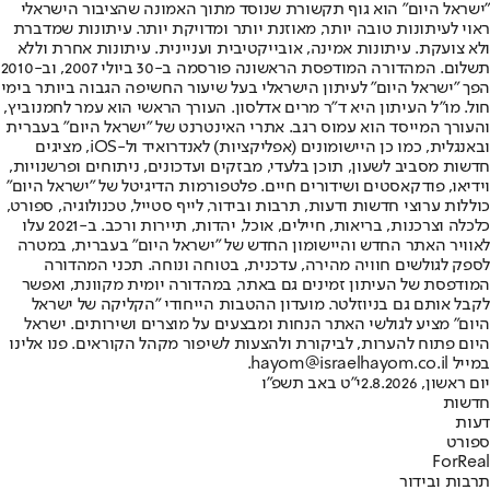
"ישראל היום" הוא גוף תקשורת שנוסד מתוך האמונה שהציבור הישראלי
ראוי לעיתונות טובה יותר, מאוזנת יותר ומדויקת יותר. עיתונות שמדברת
ולא צועקת. עיתונות אמינה, אובייקטיבית ועניינית. עיתונות אחרת וללא
תשלום. המהדורה המודפסת הראשונה פורסמה ב-30 ביולי 2007, וב-2010
הפך "ישראל היום" לעיתון הישראלי בעל שיעור החשיפה הגבוה ביותר בימי
חול. מו"ל העיתון היא ד"ר מרים אדלסון. העורך הראשי הוא עמר לחמנוביץ,
והעורך המייסד הוא עמוס רגב. אתרי האינטרנט של "ישראל היום" בעברית
ובאנגלית, כמו כן היישומונים (אפליקציות) לאנדרואיד ול-iOS, מציגים
חדשות מסביב לשעון, תוכן בלעדי, מבזקים ועדכונים, ניתוחים ופרשנויות,
וידיאו, פודקאסטים ושידורים חיים. פלטפורמות הדיגיטל של "ישראל היום"
כוללות ערוצי חדשות ודעות, תרבות ובידור, לייף סטייל, טכנולוגיה, ספורט,
כלכלה וצרכנות, בריאות, חיילים, אוכל, יהדות, תיירות ורכב. ב-2021 עלו
לאוויר האתר החדש והיישומון החדש של "ישראל היום" בעברית, במטרה
לספק לגולשים חוויה מהירה, עדכנית, בטוחה ונוחה. תכני המהדורה
המודפסת של העיתון זמינים גם באתר, במהדורה יומית מקוונת, ואפשר
לקבל אותם גם בניוזלטר. מועדון ההטבות הייחודי "הקליקה של ישראל
היום" מציע לגולשי האתר הנחות ומבצעים על מוצרים ושירותים. ישראל
היום פתוח להערות, לביקורת ולהצעות לשיפור מקהל הקוראים. פנו אלינו
במייל hayom@israelhayom.co.il.
יום ראשון, 2.8.2026
י"ט באב תשפ"ו
חדשות
דעות
ספורט
ForReal
תרבות ובידור