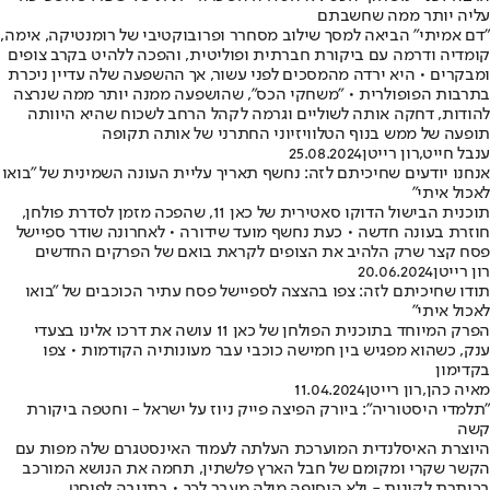
עליה יותר ממה שחשבתם
"דם אמיתי" הביאה למסך שילוב מסחרר ופרובוקטיבי של רומנטיקה, אימה,
קומדיה ודרמה עם ביקורת חברתית ופוליטית, והפכה ללהיט בקרב צופים
ומבקרים • היא ירדה מהמסכים לפני עשור, אך ההשפעה שלה עדיין ניכרת
בתרבות הפופולרית • "משחקי הכס", שהושפעה ממנה יותר ממה שנרצה
להודות, דחקה אותה לשוליים וגרמה לקהל הרחב לשכוח שהיא היוותה
תופעה של ממש בנוף הטלוויזיוני החתרני של אותה תקופה
ענבל חייט
,
רון רייטן
25.08.2024
אנחנו יודעים שחיכיתם לזה: נחשף תאריך עליית העונה השמינית של "בואו
לאכול איתי"
תוכנית הבישול הדוקו סאטירית של כאן 11, שהפכה מזמן לסדרת פולחן,
חוזרת בעונה חדשה • כעת נחשף מועד שידורה • לאחרונה שודר ספיישל
פסח קצר שרק הלהיב את הצופים לקראת בואם של הפרקים החדשים
רון רייטן
20.06.2024
תודו שחיכיתם לזה: צפו בהצצה לספיישל פסח עתיר הכוכבים של "בואו
לאכול איתי"
הפרק המיוחד בתוכנית הפולחן של כאן 11 עושה את דרכו אלינו בצעדי
ענק, כשהוא מפגיש בין חמישה כוכבי עבר מעונותיה הקודמות • צפו
בקדימון
מאיה כהן
,
רון רייטן
11.04.2024
"תלמדי היסטוריה": ביורק הפיצה פייק ניוז על ישראל - וחטפה ביקורת
קשה
היוצרת האיסלנדית המוערכת העלתה לעמוד האינסטגרם שלה מפות עם
הקשר שקרי ומקומם של חבל הארץ פלשתין, תחמה את הנושא המורכב
בכותרת לקונית - ולא הוסיפה מילה מעבר לכך • בתגובה לפוסט