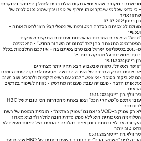
מורשתם • מקווים שהוא ימצא מקום הולם בבית לפסלון המוזהב והיוקרתי
- כי כדאי שכל מי שיבקר אותו יחלוף על פניו ויבין שהוא נכנס לבית של
שחקן אדיר
רון רייטן
03.03.2025
מעולם לא צפיתם בסדרה המטורפת של נטפליקס? רוצו לראות אותה -
ועכשיו
"סנס8" היא אחת הסדרות הראשונות ועתירות התקציב שענקית
הסטרימינג התגאתה בהן לצד "כתום זה השחור החדש" • היא זמינה
מ-2015 בנטפליקס ישראל ואם טרם צפיתם בה - אין לכם התלבטות בכלל
• וגם: מחשבות על מוזיקה ככוח על
רון רייטן
19.11.2024
"קופה ראשית", נקווה שבשבוע הבא תהיו יותר מצחיקים
אם צופים בפרק הבכורה של העונה החדשה, מגיעים למסקנה שסיטקומים
הם לא ביקור בסופר • אי אפשר לבוא עם רשימת קניות ולהרכיב שוב ושוב
את אותו הדבר • פעם זה עובד, פעם זה מתרסק • נקווה לשיפור בפרקים
הבאים
ניר וולף
,
רון רייטן
13.11.2024
עזבו אתכם מ"משחקי הכס" וצפו באחת מהסדרות הכי טובות של HBO
לדורותיה
לא רק עמוק ב-VOD כי אם גם "עמוק באדמה" • תוכנית המופת של רשת
הטלוויזיה האיכותית היא ללא ספק סדרת חובה לחלץ ולהוציא מארון
הקבורה אם לא נכחתם בזמן אמת בהלוויה • החיים בצל המוות מעולם לא
נראו טוב יותר
ניר וולף
,
רון רייטן
05.11.2024
הרבה לפני "משחקי הכס": זו הסדרה השערורייתית של HBO שהשפיעה