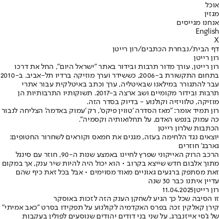
אוכל
מגזין
אנחנו מגייסים
English
X
דף הבית
/
נבחרת הכתבים
/
רון רייטן
רון רייטן
רון רייטן, עורך מדור תרבות ובידור באתר "ישראל היום", החל את דרכו
בתחום התקשורת ב-2006, כששידר וערך מוזיקה ברדיו תל-אביב. ב-2010
עבר להתגורר במילאנו שבאיטליה, ערך וכתב באיטלקית עבור אתרי
תרבות ובידור מקומיים ושב ארצה ב-2017. תשוקותיו התרבותיות הן
מוזיקה, טלוויזיה וקולנוע - בדיוק בסדר הזה.
רון תמיד אומר: "מאז הסדרה 'טווין פיקס', רק 'עמוק באדמה' הצליחה לנבור
כה עמוק בנפש האדם, על תחלואותיה וקסמיה".
הכתבות שלרון רייטן
יוצאים נגד הלחימה בעזה, מגנים את חמאס וקוראים לשחרור החטופים:
גארבג' חוזרים
הרכב הרוק האייקוני שפרץ לחיינו באמצע שנות ה-90, חוזר עם סינגל
מתוך אלבום חדש שייצא בקרוב • הוא יכול היה להיות שיר ענק, אך במקום
זאת מסתפק ברגעים גאוניים מאוד מסוימים • אבל בכל זאת כיף שהם
עדיין איתנו כבר 30 שנה
רון רייטן
11.04.2025
זו הסיבה שכל כך הגיע לשחקן הענק הזה לזכות באוסקר
קירן קאלקין זכה בפרס האקדמיה לקולנוע על תפקידו בסרט "כאב אמיתי"
של ג'סי אייזנברג, על שני בני דודים יהודים שנוסעים לפולין בעקבות