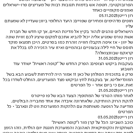
הפרובוקטיבי, חטפה אש בדמות תגובות רבות של מעריצים פרו-ישראלים
ואמנים מקומיים כאחד
רון רייטן
05.11.2023
חופים מדהימים ומחירים שפויים: היעד החלומי ביוון שעדיין לא שמעתם
עליו
הישראלים נוהגים לנהור בקיץ אל מדינת האיים, אך קו חדש של חברת
אשת טורס שמגיע אליה יכול להביא אתכם למקום שיציג לכם זווית שונה
של יוון • אז איפה תקבלו חוויה זוהרת כמו בסרטים, היכן תמצאו מוקד
תוסס של חיי לילה צבעוניים ובוהמיים ואיזו עיר הזכירה לנו בכלל את
קראקס שבוונצואלה?
רון רייטן
31.05.2023
בעקבות ביקוש הצופים: הפרק החדש של "קופה ראשית" ישודר עוד
השבוע
פרק 6 בתוכנית הפולחן של כאן 11 אמור היה להידחות לשבוע הבא בשל
המונדיאליטו, אך בעקבות לחץ וביקוש מצד המעריצים, הוחלט לשדרו בכל
זאת, אם כי ביום אחר • כל הפרטים
רון רייטן
21.05.2023
לאחר מותו הטרגי של המתופף: הצעד הבא של פו פייטרס
להקת הרוק הוותיקה, שלאחרונה איבדה את אחד מחבריה הבולטים,
מודיעה על הופעה משותפת עם הלהקות המוערכות ווט לג וגארבג' • כל
הפרטים
רון רייטן
03.05.2023
כוכב השביט: הכל על קרן מור ו"קופה ראשית"
השחקנית והקומיקאית האהובה והמוערכת חוגגת יום הולדת, וזהו הזמן