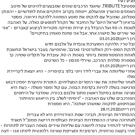
מגיע לעיר
פסטיבל TRIBUTE, שיאגד הרכבים שונים שמבצעים להיטים של מיטב
האמנים מהארץ ומהעולם, ייפתח בקרוב ויתקיים אחת לחודשיים • יהונתן
פוגלזנג, שמוביל עם להקתו את מופע המחווה ללהקת נירוונה, מספר
בראיון ל"ישראל היום" על החיבור של הקהל למופעים כאלה, על האהבה
לשנות ה-90 ועל ההבדל בין יצירת מוזיקה מקורית לביצוע קאברים • "אני
שר שירים של מישהו אחר, אבל אני פחות מאמין בחיקויים"
רון רייטן
03.01.2023
זבל טרי: הלהקה המוערכת עובדת על אלבום חדש
להקת הפופ-רוק האלטרנטיבי גארבג', שהופיעה בעבר בישראל ונחשבת
לאחת מהמפורסמות ביותר בשנות ה-90, עובדת על תקליט שמיני, כך
מספרת סולנית ההרכב, שירלי מנסון • כל הפרטים
רון רייטן
01.01.2023
אחרי שליוותה את עברי לידר ויוני בלוך בקיסריה - היא יוצאת לקריירת
סולו
לאחר שליוותה את שני הזמרים המצליחים, הזמרת והיוצרת יסמין דבוש
מרגישה בשלה להיות בקדמת הבמה, עם קול ומסר משלה • כעת היא
מציגה אותם בסינגל ראשון מתוך אלבום בכורה, שמדבר על היחסים
המורכבים שלנו עם האהבה • "ניסיתי לשלב בין הייאוש והוויתור
שבחיפוש, לתקווה שמשהו ישתנה", היא מספרת
רון רייטן
28.11.2022
ההסתדרות הציונית, תביני: שפת האירוויזיון היא לא עברית
לאחרונה שיגרה ההסתדרות הציונית העולמית דרישה ממנכ"ל תאגיד
השידור להחזיר עטרה ליושנה עם שליחת שירים בשפה העברית לתחרות •
זוהי בקשה טרחנית, רגרסיבית ומעייפת שאינה רלוונטית לימינו אנו • דעה