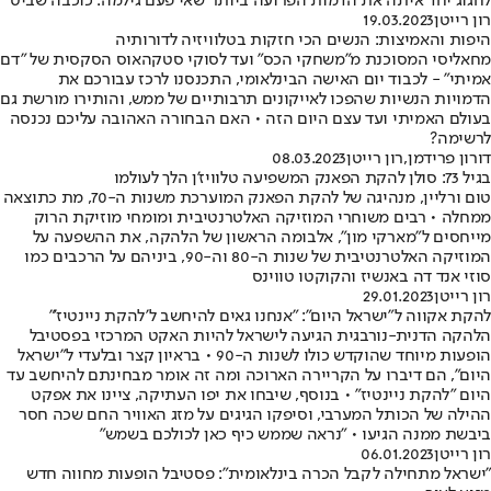
לחגוג יחד איתה את הדמות הפרועה ביותר שאי פעם גילמה: כוכבה שביט
רון רייטן
19.03.2023
היפות והאמיצות: הנשים הכי חזקות בטלוויזיה לדורותיה
מחאליסי המסוכנת מ"משחקי הכס" ועד לסוקי סטקהאוס הסקסית של "דם
אמיתי" - לכבוד יום האישה הבינלאומי, התכנסנו לרכז עבורכם את
הדמויות הנשיות שהפכו לאייקונים תרבותיים של ממש, והותירו מורשת גם
בעולם האמיתי ועד עצם היום הזה • האם הבחורה האהובה עליכם נכנסה
לרשימה?
דורון פרידמן
,
רון רייטן
08.03.2023
בגיל 73: סולן להקת הפאנק המשפיעה טלוויז'ן הלך לעולמו
טום ורליין, מנהיגה של להקת הפאנק המוערכת משנות ה-70, מת כתוצאה
ממחלה • רבים משוחרי המוזיקה האלטרנטיבית ומומחי מוזיקת הרוק
מייחסים ל"מארקי מון", אלבומה הראשון של הלהקה, את ההשפעה על
המוזיקה האלטרנטיבית של שנות ה-80 וה-90, ביניהם על הרכבים כמו
סוזי אנד דה באנשיז והקוקטו טווינס
רון רייטן
29.01.2023
להקת אקווה ל"ישראל היום": "אנחנו גאים להיחשב ל'להקת ניינטיז'"
הלהקה הדנית-נורבגית הגיעה לישראל להיות האקט המרכזי בפסטיבל
הופעות מיוחד שהוקדש כולו לשנות ה-90 • בראיון קצר ובלעדי ל"ישראל
היום", הם דיברו על הקריירה הארוכה ומה זה אומר מבחינתם להיחשב עד
היום "להקת ניינטיז" • בנוסף, שיבחו את יפו העתיקה, ציינו את אפקט
ההילה של הכותל המערבי, וסיפקו הגיגים על מזג האוויר החם שכה חסר
ביבשת ממנה הגיעו • "נראה שממש כיף כאן לכולכם בשמש"
רון רייטן
06.01.2023
"ישראל מתחילה לקבל הכרה בינלאומית": פסטיבל הופעות מחווה חדש