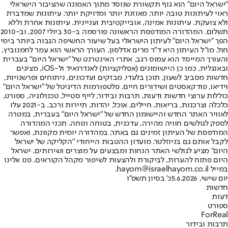
"ישראל היום" הוא גוף תקשורת שנוסד מתוך האמונה שהציבור הישראלי
ראוי לעיתונות טובה יותר, מאוזנת יותר ומדויקת יותר. עיתונות שמדברת
ולא צועקת. עיתונות אמינה, אובייקטיבית ועניינית. עיתונות אחרת וללא
תשלום. המהדורה המודפסת הראשונה פורסמה ב-30 ביולי 2007, וב-2010
הפך "ישראל היום" לעיתון הישראלי בעל שיעור החשיפה הגבוה ביותר בימי
חול. מו"ל העיתון היא ד"ר מרים אדלסון. העורך הראשי הוא עמר לחמנוביץ,
והעורך המייסד הוא עמוס רגב. אתרי האינטרנט של "ישראל היום" בעברית
ובאנגלית, כמו כן היישומונים (אפליקציות) לאנדרואיד ול-iOS, מציגים
חדשות מסביב לשעון, תוכן בלעדי, מבזקים ועדכונים, ניתוחים ופרשנויות,
וידיאו, פודקאסטים ושידורים חיים. פלטפורמות הדיגיטל של "ישראל היום"
כוללות ערוצי חדשות ודעות, תרבות ובידור, לייף סטייל, טכנולוגיה, ספורט,
כלכלה וצרכנות, בריאות, חיילים, אוכל, יהדות, תיירות ורכב. ב-2021 עלו
לאוויר האתר החדש והיישומון החדש של "ישראל היום" בעברית, במטרה
לספק לגולשים חוויה מהירה, עדכנית, בטוחה ונוחה. תכני המהדורה
המודפסת של העיתון זמינים גם באתר, במהדורה יומית מקוונת, ואפשר
לקבל אותם גם בניוזלטר. מועדון ההטבות הייחודי "הקליקה של ישראל
היום" מציע לגולשי האתר הנחות ומבצעים על מוצרים ושירותים. ישראל
היום פתוח להערות, לביקורת ולהצעות לשיפור מקהל הקוראים. פנו אלינו
במייל hayom@israelhayom.co.il.
יום שישי, 5.6.2026
כ' בסיון תשפ"ו
חדשות
דעות
ספורט
ForReal
תרבות ובידור