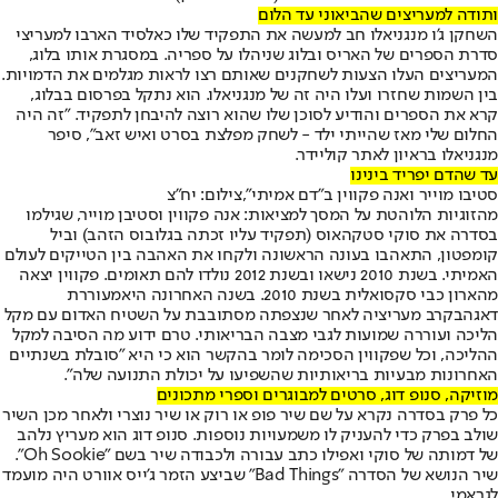
ותודה למעריצים שהביאוני עד הלום
השחקן ג'ו מנגניאלו חב למעשה את התפקיד שלו כאלסיד הארבו למעריצי
סדרת הספרים של האריס ובלוג שניהלו על ספריה. במסגרת אותו בלוג,
המעריצים העלו הצעות לשחקנים שאותם רצו לראות מגלמים את הדמויות.
בין השמות שחזרו ועלו היה זה של מנגניאלו. הוא נתקל בפרסום בבלוג,
קרא את הספרים והודיע לסוכן שלו שהוא רוצה להיבחן לתפקיד. "זה היה
החלום שלי מאז שהייתי ילד - לשחק מפלצת בסרט ואיש זאב", סיפר
מנגניאלו בראיון לאתר קוליידר.
עד שהדם יפריד בינינו
סטיבו מוייר ואנה פקווין ב"דם אמיתי",צילום: יח"צ
מהזוגיות הלוהטת על המסך למציאות: אנה פקווין וסטיבן מוייר, שגילמו
בסדרה את סוקי סטקהאוס (תפקיד עליו זכתה בגלובוס הזהב) וביל
קומפטון, התאהבו בעונה הראשונה ולקחו את האהבה בין הטייקים לעולם
האמיתי. בשנת 2010 נישאו ובשנת 2012 נולדו להם תאומים. פקווין יצאה
מהארון כבי סקסואלית בשנת 2010. בשנה האחרונה היא
מעוררת
דאגה
בקרב מעריציה לאחר שנצפתה מסתובבת על השטיח האדום עם מקל
הליכה ועוררה שמועות לגבי מצבה הבריאותי. טרם ידוע מה הסיבה למקל
ההליכה, וכל שפקווין הסכימה לומר בהקשר הוא כי היא "סובלת בשנתיים
האחרונות מבעיות בריאותיות שהשפיעו על יכולת התנועה שלה".
מוזיקה, סנופ דוג, סרטים למבוגרים וספרי מתכונים
כל פרק בסדרה נקרא על שם שיר פופ או רוק או שיר נוצרי ולאחר מכן השיר
שולב בפרק כדי להעניק לו משמעויות נוספות. סנופ דוג הוא מעריץ נלהב
של דמותה של סוקי ואפילו כתב עבורה ולכבודה שיר בשם "Oh Sookie".
שיר הנושא של הסדרה "Bad Things" שביצע הזמר ג'ייס אוורט היה מועמד
לגראמי