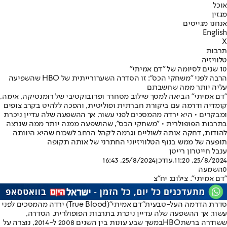
אוכל
מגזין
אנחנו מגייסים
English
X
תרבות
טלוויזיה
10 שנים לסיומה של "דם אמיתי"
הרבה לפני "משחקי הכס": זו הסדרה השערורייתית של HBO שהשפיעה
עליה יותר ממה שחשבתם
"דם אמיתי" הביאה למסך שילוב מסחרר ופרובוקטיבי של רומנטיקה, אימה,
קומדיה ודרמה עם ביקורת חברתית ופוליטית, והפכה ללהיט בקרב צופים
ומבקרים • היא ירדה מהמסכים לפני עשור, אך ההשפעה שלה עדיין ניכרת
בתרבות הפופולרית • "משחקי הכס", שהושפעה ממנה יותר ממה שנרצה
להודות, דחקה אותה לשוליים וגרמה לקהל הרחב לשכוח שהיא היוותה
תופעה של ממש בנוף הטלוויזיוני החתרני של אותה תקופה
ענבל חייט
רון רייטן
25/8/2024, 11:20
,עודכן
25/8/2024, 16:43
0
השמעה
"דם אמיתי". צילום: יח"צ
סדרת הדרמה העל-טבעית
"דם אמיתי"
(True Blood) ירדה מהמסכים לפני
עשור, אך ההשפעה שלה עדיין ניכרת בתרבות הפופולרית. הסדרה,
ששודרה ברשת
HBO
במשך שבע עונות בין השנים 2008 ל-2014, נוצרה על