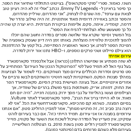
השני, כאמור, ספרי "סוקי סטקהאוס"). בציטוט התחלתי שתיאר את הספר,
כך סיפר בראיון ל- Emmy TV Legends, נכתב "אולי זה לא היה רעיון טוב
לצאת עם ערפד", מה שגרם לו לצחוק. "אני מהדרום, שרליין מהדרום,
והספר נכתב באווירה דרומית מאוד אותנטית. זה היה שילוב נהדר של
דרמה, קומדיה, אימה, סקס, אלימות וביקורת חברתית. היא יצרה קו שהיה
כל כך משעשע שלא הצלחתי להניח את הספר".
בול המשיך וסיפר שקרא עוד שלושה ספרים בסדרה וחשב שהם יוכלו
להפוך לתוכנית טלוויזיה מוצלחת. באותו זמן היה דיון שעסק באופציה של
הפיכת הספר לסרט, אך כאשר האופציה הסתיימה, בול קפץ על ההזדמנות.
הוא צילם פיילוט ושני פרקים נוספים, ו-HBO נתנו אור ירוק לסדרה.
עירום אמיתי
לא שזה מפתיע או שמישהו התלונן (כנראה) אבל אלכסנדר סקארסגארד
בעל גוף האל לא תמיד פעל לפי "הפרוטוקול הנכון של העירום" המתחייב על
סט סרטים וסדרות הכוללים עירום מצד השחקנים. כדי לשמור על הצניעות
במהלך סצנות הסקס, השחקניות לבשו חוטיני והשחקנים לבשו גרביים על
אזורים אינטימיים, אבל בעונה השישית בפרק הסיום, סקארסגארד הפר
את החוק. דמותו, אריק, משתזפת בנוף מושלג בהרים של שוודיה, אך
הצילומים נעשו בהוליווד על גבי מסך ירוק במבנה חנייה. "היה יום חם
מאוד, אז לא הייתי צריך את הגרב", סיפר סקארסגארד לאתר Vulture.
בסיום הסצנה, כשהוא קם מהכיסא, סקארסגארד
חשף את הכל
. "אני לא
רוצה גרב סביב זה, זה מרגיש מגוחך", אמר למגזין הרולינג סטון. "אם אנחנו
עירומים בסצנה אז אני עירום. תמיד הייתי כזה". אם כבר בעירום לוהט
עסקינן, אין מעריץ של הסדרה שיכול לשכוח את השער של פקווין, מוייר
וסקארסגארד למגזין רולינג סטון בשנת 2010, בו הצטלמה השלישייה
בעירום מלא כשהם מרוחים בדם (סינתטי כמובן).