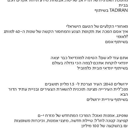
מהפכת האנרגיה של תדיראן: שליטה, אבטחת מידע וניהול אקלים חכם
בבית
בשיתוף TADIRAN
מאחורי הקלעים של הטעם הישראלי
איך אסם הפכה את תקופת הצנע והמחסור הקשה של שנות ה-40 למותג
לאומי?
בשיתוף אסם
אתם עוד לא שם? הטיסה למונדיאל כבר יצאה
יונדאי לוקחת אתכם לבמה הכי גדולה בעולם
בשיתוף יונדאי מבית כלמוביל
ירושלים 2040: העיר נערכת ל- 1.5 מליון תושבים
מנכ"לית העירייה מציגה תוכנית להשארת הצעירים ובניית עתיד הדור
הבא
בשיתוף עיריית ירושלים
שופינג, אמנות ואוכל: המרכז המתחדש של מזרח י-ם
קפיצה קטנה לחו"ל: טיילת חדשה, מיצגי אמנות, וכיכרות משופצות
בהשקעה של 100 מיליון ₪