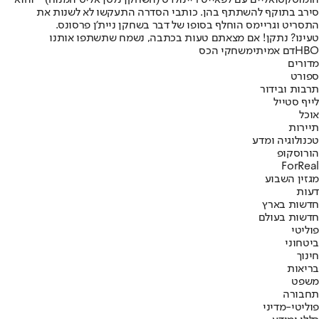
סירב בתוקף להשתתף בהן. כותבי הסדרה התעקשו לא לשנות את
התסריט וגריימס הוחלף בסופו של דבר בשחקן ניית'ן פרסונס.
טעינו? נתקן! אם מצאתם טעות בכתבה, נשמח שתשתפו אותנו
HBO
דם אמיתי
משחקי הכס
מדורים
ספורט
תרבות ובידור
לייף סטייל
אוכל
תיירות
טכנולוגיה ומדע
הורוסקופ
ForReal
מגזין השבוע
דעות
חדשות בארץ
חדשות בעולם
פוליטי
ביטחוני
חינוך
בריאות
משפט
תחבורה
פוליטי-מדיני