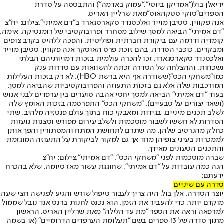
ידי
אלן בול
("אמריקן ביוטי",
"עמוק באדמה"
) והתבססה על סדרת
הספרים
"סוקי סטקהאוס"
מאת שרליין האריס.
אנה פקווין, סטיבן מוייר ואלכסנדר סקארסגארד ב"דם אמיתי",צילום: יח"צ
"דם אמיתי" הביאה למסך שילוב מסחרר ופרובוקטיבי של רומנטיקה, אימה,
קומדיה ודרמה עם ביקורת חברתית ופוליטית, והפכה ללהיט בקרב צופים
ומבקרים. כוכבי הסדרה, בהם זוכת פרס האוסקר אנה פקווין, סטיבן מוייר
ו
אלכסנדר סקארסגארד
, זכו להכרה עולמית בזכות דמויותיהם הבלתי
נשכחות, וההצלחה של הסדרה זכתה להשוואות עם סדרות ענק
כמו
"משחקי הכס"
(ששודרה אף היא ברשת HBO), לא רק בזכות העלילות
המורכבות שלה אלא גם בזכות התעוזה והפרובוקטיביות שהביאה למסך.
בעוד "דם אמיתי" הביאה למסך יחסי אהבה סוערים בין ערפדים לבני אנוש
(ושאר יצורים על טבעיים), "משחקי הכס" התפרסמה בזכות האומץ שלה
לשלב תכנים מיניים, בגידות ומאבקי כוח בתוך עולם פנטזיה מלהיב. שתי
הסדרות לא חששו לשבור מוסכמות ולשלב עירום מפורש וסצנות נועזות
כחלק מהנרטיב שלהן, מה שתרם לתחושת המתח והמסתורין והפך אותן
לממכרות בעיני צופיהן מחד אך גם למקור לביקורת על התעוזה המוגזמת
והתכנים הטעונים מאידך.
שברה מוסכמות לפני "משחקי הכס". "דם אמיתי",צילום: יח"צ
הנה כמה עובדות על "דם אמיתי", שחוגגת עשור מאז סיומה, שלא בהכרח
ידעתם:
סדרה עם שיניים
יוצר הסדרה, אלן בול, היה צריך לעבור טיפול שורש והגיע לפגישה חצי שעה
מוקדם יותר. כדי להעביר את הזמן, הוא נכנס לחנות ברנס אנד נובל שממול
למרפאה וראה את הספר "מת עד הלילה" מאת שרליין האריס, הראשון
מתוך סדרה של 13 ספרים בשם "תעלומת הערפדים הדרומיים" (או בשמה