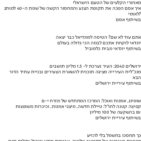
מאחורי הקלעים של הטעם הישראלי
איך אסם הפכה את תקופת הצנע והמחסור הקשה של שנות ה-40 למותג
לאומי?
בשיתוף אסם
אתם עוד לא שם? הטיסה למונדיאל כבר יצאה
יונדאי לוקחת אתכם לבמה הכי גדולה בעולם
בשיתוף יונדאי מבית כלמוביל
ירושלים 2040: העיר נערכת ל- 1.5 מליון תושבים
מנכ"לית העירייה מציגה תוכנית להשארת הצעירים ובניית עתיד הדור
הבא
בשיתוף עיריית ירושלים
שופינג, אמנות ואוכל: המרכז המתחדש של מזרח י-ם
קפיצה קטנה לחו"ל: טיילת חדשה, מיצגי אמנות, וכיכרות משופצות
בהשקעה של 100 מיליון ₪
בשיתוף עיריית ירושלים
כך תחסכו בחשמל בלי להזיע