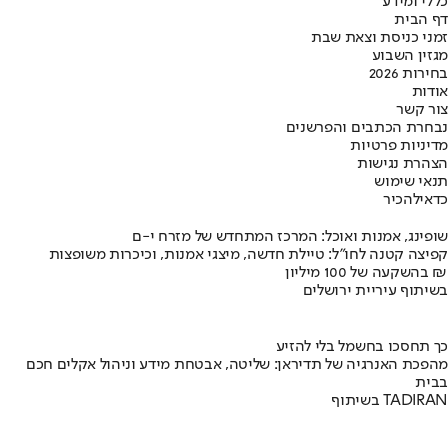
כללי ומידע
דף הבית
זמני כניסת וצאת שבת
מגזין השבוע
בחירות 2026
אודות
צור קשר
נבחרת הכתבים והפרשנים
מדיניות פרטיות
הצהרת נגישות
תנאי שימוש
כדאי
להכיר
שופינג, אמנות ואוכל: המרכז המתחדש של מזרח י-ם
קפיצה קטנה לחו"ל: טיילת חדשה, מיצגי אמנות, וכיכרות משופצות
בהשקעה של 100 מיליון ₪
בשיתוף עיריית ירושלים
כך תחסכו בחשמל בלי להזיע
מהפכת האנרגיה של תדיראן: שליטה, אבטחת מידע וניהול אקלים חכם
בבית
בשיתוף TADIRAN