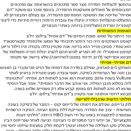
בהמשך להצלחת הסדרה נוצר ספר מתכונים בהשראתה עם מתכונים
המבוססים על מאכלים ומשקאות מהסדרה. בנוסף נמכר גם משקה "דם
אמיתי" שדימה את המשקה המפורסם מהסדרה. גם בעולם המבוגרים לא
התעלמו מהצלחת הסדרה וניצלו את עובדת היותה רוויית מיניות כדי ליצור
קטגוריה נפרדת (ומצליחה) ברוחה באתרי מבוגרים.
האומות המאוחדות
כור היתוך של ממש. סצנת הסיום של "דם אמית",צילום: יח"צ
קאסט השחקנים היה כור היתוך תרבותי של ממש: אלכסנדר סקארסגארד
הוא שוודי, סטיבן מוייר הוא בריטי, אנה פקווין גדלה בקנדה וניו זילנד וריאן
קוונטן אוסטרלי. זה לא הפריע לאיש מהם להציג יכולת הגייה מושלמת של
מבטא אמריקאי (לרוב דרומי בסגנון לואיזיאנה) שלא ביישה אף מקומי.
דם אמיתי-אמיתי
השחקן ג'ים פאראק, שגילם בסדרה את דמותו של הויט פורטנברי בן האנוש
ובן זוגה של הערפדית ג'סיקה, חשף עובדה מעט מטרידה בראיון לאתר
Vulture בשנת 2014: במציאות הוא אוהב לשתות דם. אמיתי. "התכוונתי
לזה במלוא מובן המילה. אני אוהב את הדבר האמיתי", אמר, אבל הוסיף
שהוא לא נוהג לשתות דם באופן קבוע אלא רק פעמיים שלוש בשנה.
מבטא דרומי אותנטי. אנה פקווין ב"דם אמיתי",צילום: יח"צ
חילוקי הדעות שהובילו לפרישה
לוק גריימס, שגילם את דמותו של ג'יימס קנט - החבר של ג'סיקה בעונה
השישית - עזב את הסדרה בטריקת דלת בתום העונה. הסיבה הרשמית
שנמסרה לתקשורת בזמנו על ידי רשת HBO הייתה "חילוקי דעות
מקצועיים", אך יודעי דבר מספרים כי העזיבה הגיעה לאחר שגריימס הבין
שכחלק מקו העלילה של דמותו יצטרך לקחת חלק בסצנות שידמו יחסי מין
הומוסקסואליים עם לפאייט ריינולדס (השחקן נלסן אליס המנוח) - והוא