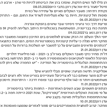
הן גדלו לצד נשים חזקות, שנסכו בהן את הביטחון להיות מי שהן • ארבע ה
מיטל יסעור בית-אור
,
עדן רונן
,
כתבי היום
08.03.2022
נקודת רתיחה: משבר האקלים מאיים על עתידה של כווית
סופות חול קיצוניות, חיות בר שלא מצליחות לשרוד את החום, וגם - התר
עדן רונן
06.03.2022
פריצת דרך: כור גרעיני ניסיוני שבר שיאים בהפקת אנרגיה
תחנת כוח בבריטניה, המשתמשת בטכנולוגיית היתוך, הצליחה להפיק 59 מגה-ג'אול בתוך שתי דקות, יותר מכפול מהשיא הקודם • משמעות ההישג יכולה להיות מהפכה בייצור חשמל נקי
עדן רונן
,
נטע בר
09.02.2022
יופי הולך ונעלם: זה הנזק שנגרם לאלמוגים בים התיכון כתוצאה ממשבר הא
"הנתונים מדאיגים ומצביעים על כך למשבר יש השלכות ברורות על הנופים 
עדן רונן
21.01.2022
דו"ח: מחיר נזקי משבר האקלים בארה"ב ב-2021 - 145 מיליארד דולרים
ההתחממות הגלובלית בהיסטוריה של המדינה • "יש החמרה שלא ניתן להכח
עדן רונן
11.01.2022
אפליקציה חדשה מציעה: שופינג מבלי להוציא שקל
משתמשים ויותר מ-140 אלף פריטים כבר נמסרו דרכה • היתרונות: חיסכון בכסף והקטנת הזיהום הסביבתי • כך זה עובד
עדן רונן
11.01.2022
הנתונים חושפים: שבע השנים האחרונות - החמות ביותר בהיסטוריה
שההתחממות הגלובלית מאיצה בקצב שיא
עדן רונן
10.01.2022
מחקר: קרוב למחצית מהאמריקנים גרים סמוך לאזורים שנפגעו מאסונות א