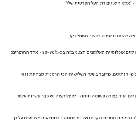
 • "אמא היא גיבורת העל הפרטית שלי"
מחקר חדש מגלה כי עליות קיצוניות בטמפרטורות המים, הנגרמות כתוצאה משינויי האקלים, מביאות להכחדה של אלמוגים בים התיכון • במקרים מסוימים אוכלוסיית האלמוגים הצטמצמה בכ-80-90% • אחד החוקרים:
 לנזקים של מיליארדי דולרים כל אחד • על פי הנתונים, מדובר בשנה השלישית הכי הרסנית מבחינת נזקי
Sharei מאפשר להחליף מוצרי ביגוד, הנעלה, צעצועים, ספרים ועוד בצורה פשוטה ונוחה • לאפליקציה יש כבר עשרות אלפי
רום תעשייתית • בשנה החולפת נפלטו כמויות חסרות תקדים של גזי חממה • הממצאים מצביעים על כך