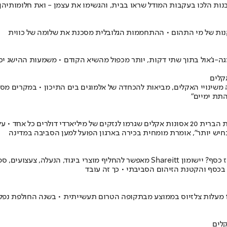
בנות הלכו בעקבות המודל שראו בבית, והגשימו את עצמן - ואת חלומותיהן
וקנות של מי התהום • ההתחממות הגלובלית מסכנת את שלומה של כווית
קלים
התת ימיים"
המינהל הלאומי לאוקיאנוס והאטמוספירה חשף כי ב-2021 התרחשו בארצות הברית 20 אסונות אקלים שגרמו
יש יותר", אומרת מומחית בכירה בארגון הפועל למען הסביבה במדינה
יש לכם מוצר שאתם כבר לא צריכים? מעוניינים בפריט אחר ולא רוצים לבזבז כסף? יישומון tt
על פי סוכנות האקלים האירופית "קופרניקוס", שנת 2021 הייתה חמה ב-1.2 מעלות צלזיוס בממוצע מבתקופה הט
קלים