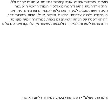
ועקת. עיתונות אמינה, אובייקטיבית ועניינית. עיתונות אחרת וללא
עור החשיפה הגבוה ביותר בימי חול. מו"ל העיתון היא ד"ר מרים אדלסון. העורך הראשי הוא עמר
 והעורך המייסד הוא עמוס רגב. אתרי האינטרנט של "ישראל היום" בעברית ובאנגלית, כמו כן היישומונים (אפליקציות) לאנדרואיד ול-iOS, מציגים חדשות מסביב לשעון, תוכן בלעדי, מבזקים ועדכונים, ניתוחים
, ספורט, כלכלה וצרכנות, בריאות, חיילים, אוכל, יהדות, תיירות ורכב.
דורה המודפסת של העיתון זמינים גם באתר, במהדורה יומית מקוונת,
היום פתוח להערות, לביקורת ולהצעות לשיפור מקהל הקוראים. פנו אלינו
דימו את העולם? • דסק החוץ בכתבה מיוחדת ליום האישה