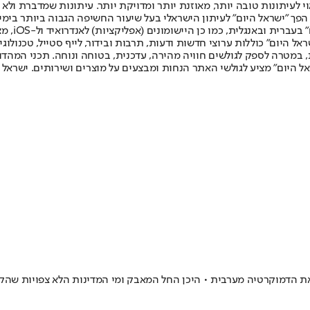
לעיתונות טובה יותר, מאוזנת יותר ומדויקת יותר. עיתונות שמדברת ולא צ
שלום. המהדורה המודפסת הראשונה פורסמה ב-30 ביולי 2007, וב-2010 הפך "ישראל היום" לעיתון הישראלי בעל שי
לחמנוביץ,
ל היום" כוללות ערוצי חדשות ודעות, תרבות ובידור, לייף סטייל, טכנולוגיה
ברית, במטרה לספק לגולשים חוויה מהירה, עדכנית, בטוחה ונוחה. תכני המה
ל היום" מציע לגולשי האתר הנחות ומבצעים על מוצרים ושירותים. ישראל 
ת הדמוקרטיה מערבית • היכן החל המאבק ומי המדינות הלא צפויות שהק