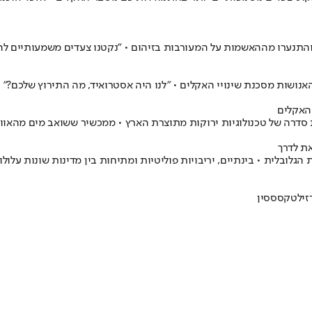
י והתנערו מההאשמות על המעורבות בזיהום • "נקטנו צעדים משמעותיים 
אנושות מסכנת שינויי האקלים • "לנו היה אסטרואיד, מה התירוץ שלכם?"
 האקלים
 סדרה של טכנולוגיות ירוקות מתוצרת הארץ • ממכשיר ששואב מים מהאווי
את לדרך
גלובלית • בינתיים, יריבויות פוליטיות ומתיחות בין מדינות שונות על
זיל
טקסס
סין