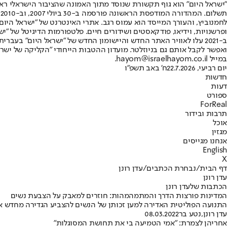
"ישראל היום" הוא גוף תקשורת שנוסד מתוך האמונה שהציבור הישראלי ראוי 
ת
ופרשנויות, וידיאו, פודקאסטים ושידורים חיים. פלטפורמות הדיגיטל של "ישרא
ב-2021 עלו לאוויר האתר החדש והיישומון החדש של "ישראל היום" בע
ואפשר לקבל אותם גם בניוזלטר. מועדון ההטבות הייחודי "הקליקה של ישרא
במייל hayom@israelhayom.co.il.
יום רביעי, 22.7.2026
ח' באב תשפ"ו
חדשות
דעות
ספורט
ForReal
תרבות ובידור
אוכל
מגזין
אנחנו מגייסים
English
X
דף הבית
/
נבחרת הכתבים
/
עדן רונן
עדן רונן
הכתבות שלעדן רונן
המדינות פורצות הדרך והמתמהמהות: חוזרים למאבק על הצבעת נשים
התנועה הפוליטית האדירה למען זכותן של הנשים להצביע הגדירה מחדש א
עדן רונן
,
נטע בר
08.03.2022
אחריהן לצמרת: "אמי הטמיעה בי את תחושת המסוגלות"