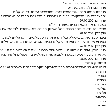
האיום הביטחוני הגדול ביותר"
עדן רונן
,
דן לביא
29.10.2021
ענקיות הנפט מכחישות הפצת דיסאינפורמציה על משבר האקלים
"ההצהרות היו מדויקות": בכירים בחברות העידו בפני הקונגרס האמריקנ
עדן רונן
29.10.2021
צפו: דינוזאור נושא דברים בעצרת האו"ם
פרנקי הדינוזאור כיכב בסרטון של הארגון הבינלאומי שמטרתו להזהיר את ה
עדן רונן
28.10.2021
ביצה טבעונית וגז בישול מזבל: הפתרונות הטכנולוגיים הישראליים למשבר
באירוע מיוחד לקראת ועידת האקלים בבית הנשיא, הציגו חברות ישראליות
עדן רונן
26.10.2021
בנט, ביידן, עשרות מנהיגים - וכדור אחד בסכנה: ועידת האקלים בגלזגו יוצ
מנהיגי העולם יתכנסו במטרה למצוא פתרונות למשבר האקלים ולהתחממות ה
עדן רונן
26.10.2021
תגיות קשורות
קורונה
משבר האקלים
ארצות הברית
איראן
חיסון
סגר
בחירות בארה''ב 2020
בר
חדשות
בארץ
בעולם
ביטחוני
פוליטי
פלילים
בריאות
חינוך
משפט