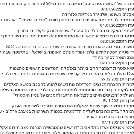
ניתוח של "הוושינגטון פוסט" מראה כי יותר מ-600 בני אדם קיפחו את חייהם בשיטפונות, שריפות וסופות הקשורות במשבר האקלים בשנה החולפת • החשש הגדול: 2022 תהיה גרועה בהרבה
עדן רונן
07.01.2022
אקלים משוגע: שלג ירד במדינת פלורידה
פתיתים לבנים כיסו אזורים נרחבים בצפון מערב "מדינת השמש" בארצות הבר
עדן רונן
04.01.2022
"שינויי האקלים הם חלק מהסיפור": שריפות ענק בקולורדו בחורף
מדענים נדהמו למצוא תנאי יובש המתאימים לשריפות ענק בחודשי החורף 
עדן רונן
02.01.2022
תשכחו מכל מה שאתם מכירים: אופנת יד שנייה זה הדבר החם של 2022
יד שנייה הפכה לחלק בלתי נפרד מעולם האופנה בישראל • בתקופה שבה הנו
וגם: הצצה לסיור מיוחד
עדן רונן
02.01.2022
שיא מטריד: דצמבר החם ביותר באלסקה, המדענים חוששים מהצפות
19.4 מעלות צלזיוס נמדדו באי קודיאק שבמדינה הצפונית ביותר בארה"ב • זהו שיא מאז החלו המדידות באזור • המשמעות: אירועי מזג אוויר קיצוניים נוספים בדרך
עדן רונן
29.12.2021
למרות ההצהרות: נציגי המדינות מתקשים להגיע להסכם בנושא האקלים
מחלוקות בין מדינות מפותחות למתפתחות הובילו לדחיית הטיוטה השלישית 
העולמי: "הנציגים חייבים לנצל את הרגע ולהסכים על עניין היסטורי"
עדן רונן
13.11.2021
מחקר חדש חושף: שינויי האקלים הם הגורם המרכזי לשריפות הענק
טבעיים בדפוסי מזג האוויר
עדן רונן
07.11.2021
אלפי מפגינים צעדו בתל אביב: "דורשים מהממשלה הכרזת מצב חירום אקלי
לאחר פרסום דו"ח מבקר המדינה החמור, אלפי מפגינים דרשו מהממשלה לנק