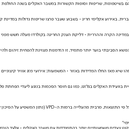
ית, באירוע אקלימי חריג • בשבוע שעבר פרצו שריפות גדולות במדינת קול
במדינה הקרה וההררית • דליקת הענק החריגה בקולרדו מעלה חשש מפני 
שא הסביבתי בוער יותר מתמיד, זו הזדמנות מצוינת להפחית זיהום ולהיטי
בוועידת האקלים בגלזגו, כמו גם חוסר הסכמות בנוגע ליעדי הפחתת פליט
מי"
וט צעדים משמעותיים יותר בהתמודדות עם משבר האקלים • אלעד הוכמן, 