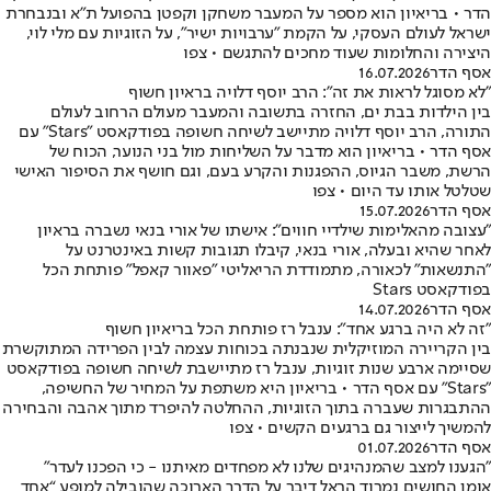
הדר • בריאיון הוא מספר על המעבר משחקן וקפטן בהפועל ת"א ובנבחרת
ישראל לעולם העסקי, על הקמת "ערבויות ישיר", על הזוגיות עם מלי לוי,
היצירה והחלומות שעוד מחכים להתגשם • צפו
אסף הדר
16.07.2026
"לא מסוגל לראות את זה": הרב יוסף דלויה בראיון חשוף
בין הילדות בבת ים, החזרה בתשובה והמעבר מעולם הרחוב לעולם
התורה, הרב יוסף דלויה מתיישב לשיחה חשופה בפודקאסט "Stars" עם
אסף הדר • בריאיון הוא מדבר על השליחות מול בני הנוער, הכוח של
הרשת, משבר הגיוס, ההפגנות והקרע בעם, וגם חושף את הסיפור האישי
שטלטל אותו עד היום • צפו
אסף הדר
15.07.2026
"עצובה מהאלימות שילדיי חווים": אישתו של אורי בנאי נשברה בראיון
לאחר שהיא ובעלה, אורי בנאי, קיבלו תגובות קשות באינטרנט על
"התנשאות" לכאורה, מתמודדת הריאליטי "פאוור קאפל" פותחת הכל
בפודקאסט Stars
אסף הדר
14.07.2026
"זה לא היה ברגע אחד": ענבל רז פותחת הכל בריאיון חשוף
בין הקריירה המוזיקלית שנבנתה בכוחות עצמה לבין הפרידה המתוקשרת
שסיימה ארבע שנות זוגיות, ענבל רז מתיישבת לשיחה חשופה בפודקאסט
"Stars" עם אסף הדר • בריאיון היא משתפת על המחיר של החשיפה,
ההתבגרות שעברה בתוך הזוגיות, ההחלטה להיפרד מתוך אהבה והבחירה
להמשיך לייצור גם ברגעים הקשים • צפו
אסף הדר
01.07.2026
"הגענו למצב שהמנהיגים שלנו לא מפחדים מאיתנו - כי הפכנו לעדר"
אומן החושים נמרוד הראל דיבר על הדרך הארוכה שהובילה למופע “אחד