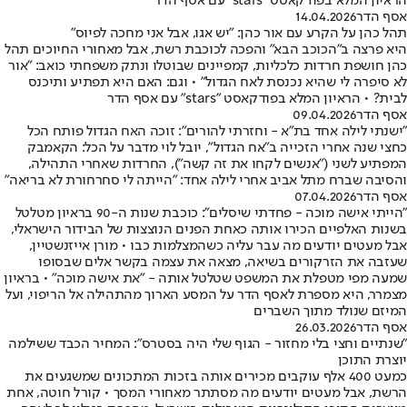
הראיון המלא בפודקאסט "stars" עם אסף הדר
אסף הדר
14.04.2026
תהל כהן על הקרע עם אור כהן: "יש אגו, אבל אני מחכה לפיוס"
היא פרצה ב"הכוכב הבא" והפכה לכוכבת רשת, אבל מאחורי החיוכים תהל
כהן חושפת חרדות כלכליות, קמפיינים שבוטלו ונתק משפחתי כואב: "אור
לא סיפרה לי שהיא נכנסת לאח הגדול" • וגם: האם היא תפתיע ותיכנס
לבית? • הראיון המלא בפודקאסט "stars" עם אסף הדר
אסף הדר
09.04.2026
״ישנתי לילה אחד בת״א - וחזרתי להורים״: זוכה האח הגדול פותח הכל
כחצי שנה אחרי הזכייה ב"אח הגדול", יובל לוי מדבר על הכל: הקאמבק
המפתיע לשני ("אנשים לקחו את זה קשה"), החרדות שאחרי התהילה,
והסיבה שברח מתל אביב אחרי לילה אחד: "הייתה לי סחרחורת לא בריאה"
אסף הדר
07.04.2026
"הייתי אישה מוכה - פחדתי שיסלים": כוכבת שנות ה-90 בראיון מטלטל
בשנות האלפיים הכירו אותה כאחת הפנים הנוצצות של הבידור הישראלי,
אבל מעטים יודעים מה עבר עליה כשהמצלמות כבו • מורן אייזנשטיין,
שעזבה את הזרקורים בשיאה, מצאה את עצמה בקשר אלים שבסופו
שמעה מפי מטפלת את המשפט שטלטל אותה - "את אישה מוכה" • בראיון
מצמרר, היא מספרת לאסף הדר על המסע הארוך מהתהילה אל הריפוי, ועל
המיזם שנולד מתוך השברים
אסף הדר
26.03.2026
"שנתיים וחצי בלי מחזור - הגוף שלי היה בסטרס": המחיר הכבד ששילמה
יוצרת התוכן
כמעט 400 אלף עוקבים מכירים אותה בזכות המתכונים שמשגעים את
הרשת, אבל מעטים יודעים מה מסתתר מאחורי המסך • קורל חוטה, אחת