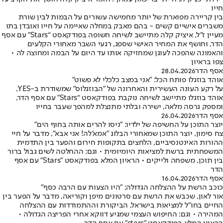
חייו
בין קריירה מפוארת של יותר מחמישה עשורים על הבמות לבין שורת
משברים אישיים קשים - בהם מאבק במחלה שאיימה על חייו ואובדן בתו
מעיין ז"ל, איציק קלה מתיישב לשיחה חשופה בפודקאסט “Stars” עם אסף
הדר, וחושף את המחיר האישי שספג, רגעי השבר מאחורי הקלעים
והאמונה שהפכה לעוגן שמחזיקה אותו עד היום על הבמה ומחוצה לה •
צפו בראיון
אסף הדר
28.04.2026
אוהד בוזגלו פותח הכל: "אני במצב כלכלי לא פשוט"
על רקע העונה העשירית והאחרונה של "הבוזגלוס" שמשודרת ב-YES,
אוהד בוזגלו מתיישב לשיחה נוקבת בפודקאסט “Stars” עם אסף הדר,
ומספק גרסה מלאה, ישירה ובלתי מתנצלת למהפך שעבר בחייו
אסף הדר
26.04.2026
יוצר התוכן על החשיפה של ילדיו: "ניסו להרים אותה בחוף הים"
צח סימון, יוצר התוכן שמאחורי הבלוג "אמא'לה! אני אבא", מדבר על חיי
ההורות האינטנסיביים, הלחצים בתקופות חירום והפער בין התדמית
המשפחתית ברשת למציאות היומיומית • וגם: ההחלטה לשים גבול ברור
בין תוכן, משפחה ולייקים • הראיון המלא בפודקאסט "Stars" עם אסף
הדר
אסף הדר
16.04.2026
כוכב הרשת על ההצלחה הגדולה: "היו הצעות עם הרבה כסף"
אור לאון, שכבש את הרשת עם סרטונים מיפן וקוריאה, מדבר על הפער בין
החיים בחו"ל למציאות בישראל, הביקורת וההתמודדות עם ההצלחה
המהירה • וגם: החיפוש העצמי שמגיע דווקא אחרי הפריצה הגדולה •