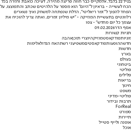
בגיל 22 בלבד, אלמקייס כבר חווה פריצה מהירה, דעיכה כואבת וחזרה בכל
הכח לעשייה • בראיון ל״היום״ הוא מספר על הלהיטים שכתב והתפוצצו, על
הפחד להפוך ל"זמר ריאליטי", הדלת שנפתחה למשחק ואיך נשארים
רלוונטים בתעשיית המוזיקה • "יש מיליון זמרים, ואתה צריך להוכיח את
עצמך כל יום מחדש" • צפו
אסף הדר
09.02.2026
תגיות קשורות
זוגיות
פודקאסט
מוזיקה
יוצרי תוכן
אהבה
חדשה
הופעות
פודקאסטים
משפיעני רשת
האח הגדול
אלימות
חדשות
בארץ
בעולם
ביטחוני
פוליטי
פלילים
בריאות
חינוך
משפט
פוליטי-מדיני
תרבות ובידור
ForReal
ספורט
תיירות
אופנה ולייף סטייל
אוכל