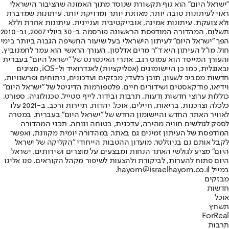
"ישראל היום" הוא גוף תקשורת שנוסד מתוך האמונה שהציבור הישראלי
ראוי לעיתונות טובה יותר, מאוזנת יותר ומדויקת יותר. עיתונות שמדברת
ולא צועקת. עיתונות אמינה, אובייקטיבית ועניינית. עיתונות אחרת וללא
תשלום. המהדורה המודפסת הראשונה פורסמה ב-30 ביולי 2007, וב-2010
הפך "ישראל היום" לעיתון הישראלי בעל שיעור החשיפה הגבוה ביותר בימי
חול. מו"ל העיתון היא ד"ר מרים אדלסון. העורך הראשי הוא עמר לחמנוביץ,
והעורך המייסד הוא עמוס רגב. אתרי האינטרנט של "ישראל היום" בעברית
ובאנגלית, כמו כן היישומונים (אפליקציות) לאנדרואיד ול-iOS, מציגים
חדשות מסביב לשעון, תוכן בלעדי, מבזקים ועדכונים, ניתוחים ופרשנויות,
וידיאו, פודקאסטים ושידורים חיים. פלטפורמות הדיגיטל של "ישראל היום"
כוללות ערוצי חדשות ודעות, תרבות ובידור, לייף סטייל, טכנולוגיה, ספורט,
כלכלה וצרכנות, בריאות, חיילים, אוכל, יהדות, תיירות ורכב. ב-2021 עלו
לאוויר האתר החדש והיישומון החדש של "ישראל היום" בעברית, במטרה
לספק לגולשים חוויה מהירה, עדכנית, בטוחה ונוחה. תכני המהדורה
המודפסת של העיתון זמינים גם באתר, במהדורה יומית מקוונת, ואפשר
לקבל אותם גם בניוזלטר. מועדון ההטבות הייחודי "הקליקה של ישראל
היום" מציע לגולשי האתר הנחות ומבצעים על מוצרים ושירותים. ישראל
היום פתוח להערות, לביקורת ולהצעות לשיפור מקהל הקוראים. פנו אלינו
במייל hayom@israelhayom.co.il.
מבזקים
חדשות
אוכל
תשחץ
ForReal
תרבות