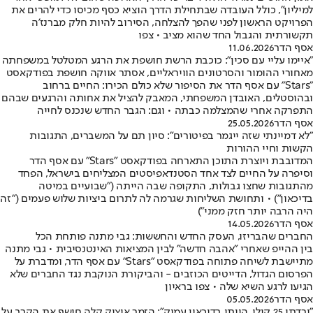
למיליון”, כולל העובדה שבתחילת הדרך הוציא כסף מכיסו כדי להרים את
הפרויקט הראשון לפני שהפך להצלחה, הסירוב להיות חלק מברנז’ה
תקשורתית והגבול החד שהוא מציב • צפו
אסף הדר
11.06.2026
"איימו עליי עם סכין": כוכבת הרשת חושפת את הרגע המטלטל במשפחתה
מאחורי ההומור והסרטונים הוויראליים, אסתר אווקה חושפת בפודקאסט
"Stars" עם אסף הדר את הסיפור שלא כולם הכירו: החיים ברחוב
ובהוסטלים, האובדן המשפחתי, המאבק להציל את אחותה והרגעים שבהם
התפרקה אחרי שהמצלמה כבתה • וגם: הגבר החדש שנכנס לחייה
אסף הדר
25.05.2026
"לא דמיינתי שזה ייגמר בפיטורים": סיון תם על המשברים, התגובות
הקשות וחיי ההורות
המדובבת ויוצרת התוכן התארחה בפודקאסט "Stars" עם אסף הדר
וסיפרה על החיים לצד אחד הסטנדאפיסטים המצליחים בישראל, הפחד
מהתגובות שחצו גבולות, התקופה שבה הייתה ("שבועיים במיטה
בדיכאון") • ותחושת השליחות שגרמה לה לתרום ביציות שלוש פעמים ("זה
היה הרבה יותר חזק ממני")
אסף הדר
14.05.2026
החברים שהבריזו, העסק החדש והחששות: גבי מתנה פותחת הכל
בין ההייפ שאחרי "אהבה חדשה" לבין המציאות האינטנסיבית • גבי מתנה
מתיישבת לשיחה פתוחה בפודקאסט "Stars" עם אסף הדר, ומדברת על
הפרסום הגדול, הדייטים הכוזבים - והביקורת הנוקבת נגד החברים שלא
הגיעו לרגע השיא שלה • צפו בראיון
אסף הדר
05.05.2026
"ירדתי 25 קילו, הייתי בדיכאון עמוק": הזמר איציק קלה חושף את הקרב על