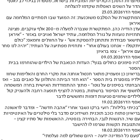
מיוצרות התוכן הקולינריות המובילות בישראל, מספרת בגילוי לב לאסף
הדר על השנים האפלות שקדמו להצלחה
אסף הדר
23.03.2026
המתקשרת של הסלבס משוכנעת: זה המועד שבו תסתיים המלחמה עם
איראן
עדן הודיה כהן, המתקשרת שצברה למעלה מ-200 אלף עוקבים, מציגה
תחזיות נועזות על גורל המלחמה, עתיד ישראל ואויבינו באזור • "איראן
תישאר מבודדת ותתחנן להפסקת אש" • על החות'ים וחמאס: "כולם
יתקפלו - אנחנו בעולם אחר" • ותחזית מפתיעה על העתיד: "יהיה לנו סחר
עם איראן" • צפו בראיון
אסף הדר
09.03.2026
"היו סימנים כחולים בגוף": העדות הכואבת של הילדים שהוחרמו בבית
הספר
בריאיון כן ומעמיק מתאר חננאל אוחנה את מקרי החרם והאלימות שחוו
ילדיו במסגרת בית הספר • "הוא חזר הביתה והתלונן על כאבים בגב - ואז
הבחנתי בסימנים על גופו" • מתוך ההתמודדות האישית בחרה המשפחה
לחשוף את הסיפור ברשתות, במטרה להציף תופעה רחבה ולהעניק קול
לילדים שחווים פגיעות דומות וחוששים לדבר
אסף הדר
19.02.2026
“בכיתי בלילות”: רועי ברקו נשבר אחרי "אהבה חדשה" - ומדבר לראשונה
בריאיון פתוח כוכב תוכנית השידוכים מדבר בלי פילטרים על האינטימיות
עם שיר, הרגשות לגבי, הבחירה בנסטיה, ההאשמות של סתיו קצין -
והתגובות הקשות שגרמו לו להישבר
אסף הדר
18.02.2026
"פעם כל המדינה ידעה - היום שואלים למה נעלמתי"