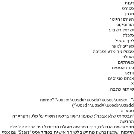
דעות
ספורט
מגזין
העיתון היומי
הורוסקופ
ישראל השבוע
כלכלה
לייף סטייל
מעריב לנוער
טכנולוגיה מדע וסביבה
העולם
משחקים
פודקאסטים
וידאו
אנחנו מגייסים
X
שיתוף כתבה
{"name":"\u05e1\u05d8\u05d0\u05e8\u05e1 -
\u05d4\u05d9\u05d5\u05dd"}
סטארס
"הבטחתי שלא אבכה": שמעון גרשון בריאיון חשוף על מלי, והקריירה
החדשה
מהמגרשים הגדולים, דרך הפרישה מעולם הכדורגל ועד הכניסה לעולם
היזמות, שמעון גרשון מתיישב לשיחה אישית בפודקאסט "Stars" עם אסף