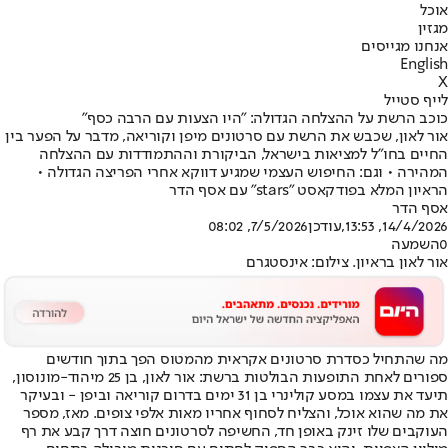
אוכל
מגזין
אנחנו מגייסים
English
X
לייף סטייל
כוכב הרשת על ההצלחה הגדולה: "היו הצעות עם הרבה כסף"
אור לאון, שכבש את הרשת עם סרטונים מיפן וקוריאה, מדבר על הפער בין
החיים בחו"ל למציאות בישראל, הביקורת וההתמודדות עם ההצלחה
המהירה • וגם: החיפוש העצמי שמגיע דווקא אחרי הפריצה הגדולה •
הראיון המלא בפודקאסט "stars" עם אסף הדר
אסף הדר
14/4/2026, 13:53
,עודכן
7/5/2026, 08:02
0
השמעה
אור לאון בראיון. צילום: אינסטגרם
מה שהתחיל כסדרת סרטונים אקראית מהמטוס הפך בתוך חודשים
ספורים לאחת התופעות הבולטות ברשת: אור לאון, בן 25 מיהוד-מונוסון,
תיעד את עצמו במסע קולינרי בן 31 ימים בדרום קוריאה וביפן - ובעיקר
את מה שהוא אוכל, והצליח לסחוף אחריו מאות אלפי צופים. מאז, מספר
העוקבים שלו זינק באופן חד, החשיפה לסרטונים חוצה דרך קבע את רף