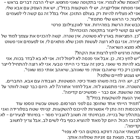
"האמת שלא לגמרי. אני בתקופה שאני מחפש. יש לי הרבה דברים בראש -
אני מפתח אפליקציה, יש לי השקעות בנדל”ן, יש את העסק עם אבא שלי.
אני לא מצליח להיות רק בעולם התוכן. אולי בגלל זה גם קשה לי לפעמים
ליצור, כי הראש שלי מתפזר".
כבש את הרשת במהירות. אור לאון,צילום: פרטי
יש גם קושי לייצור בתקופה הנוכחית?
"כן. המציאות בארץ לא פשוטה, אין שגרה. קשה להכניס את עצמך למוד של
יצירה. אני גם לא רוצה לעשות תוכן שלא מתאים לי, אז לפעמים אני פשוט
לא מוצא השראה".
אתה מרגיש לחץ לרצות את הקהל?
"יש לחץ כזה, כן. אבל אני מנסה לא ליפול לזה. אני לא בא לבדר בכוח, אני
בא להיות מי שאני. ביפן זה עבד כי הייתי טבעי. אני לא רוצה להתחיל לייצר
תוכן רק כדי שיאהבו אותי. מי שאוהב, שיאהב אותי כמו שאני".
יש געגוע לחיים שלפני?
"כן, יש. היה בזה משהו מאוד כיפי. הפשטות, העבודה עם אבא, החברים,
השגרה. אני מתגעגע לזה. אבל לחזור אחורה? לא. היום כבר קשה לוותר על
מה שהשגת. אם כבר - ממשיכים קדימה".
איך הגעת להשקעות בנדל"ן?
"תמיד הייתי אחד שחוסך. גם לפני הפרסום. פשוט עכשיו נוספו עוד
הכנסות וזה נתן לי אפשרות להיכנס להשקעות. קניתי שטח בפלורידה ואני
בתהליך של בנייה. מבחינתי זה חשוב להעביר מסר - במיוחד לצעירים - לא
לבזבז הכול. היום קל מאוד להוציא כסף בלי לשים לב, אבל צריך לחשוב
קדימה".
"מצאתי אהבה דווקא במקום הכי לא צפוי"
בד בבד, מצאת גם זוגיות שמלווה אותך.