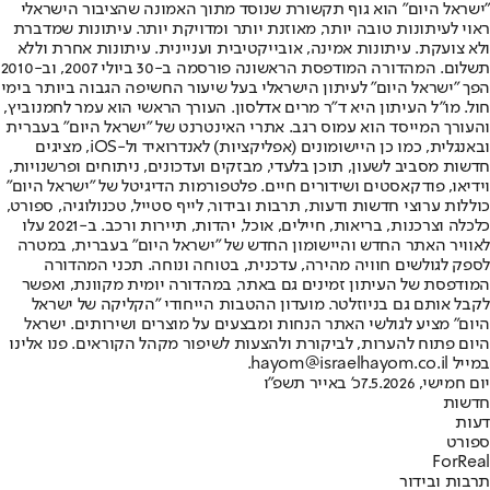
"ישראל היום" הוא גוף תקשורת שנוסד מתוך האמונה שהציבור הישראלי
ראוי לעיתונות טובה יותר, מאוזנת יותר ומדויקת יותר. עיתונות שמדברת
ולא צועקת. עיתונות אמינה, אובייקטיבית ועניינית. עיתונות אחרת וללא
תשלום. המהדורה המודפסת הראשונה פורסמה ב-30 ביולי 2007, וב-2010
הפך "ישראל היום" לעיתון הישראלי בעל שיעור החשיפה הגבוה ביותר בימי
חול. מו"ל העיתון היא ד"ר מרים אדלסון. העורך הראשי הוא עמר לחמנוביץ,
והעורך המייסד הוא עמוס רגב. אתרי האינטרנט של "ישראל היום" בעברית
ובאנגלית, כמו כן היישומונים (אפליקציות) לאנדרואיד ול-iOS, מציגים
חדשות מסביב לשעון, תוכן בלעדי, מבזקים ועדכונים, ניתוחים ופרשנויות,
וידיאו, פודקאסטים ושידורים חיים. פלטפורמות הדיגיטל של "ישראל היום"
כוללות ערוצי חדשות ודעות, תרבות ובידור, לייף סטייל, טכנולוגיה, ספורט,
כלכלה וצרכנות, בריאות, חיילים, אוכל, יהדות, תיירות ורכב. ב-2021 עלו
לאוויר האתר החדש והיישומון החדש של "ישראל היום" בעברית, במטרה
לספק לגולשים חוויה מהירה, עדכנית, בטוחה ונוחה. תכני המהדורה
המודפסת של העיתון זמינים גם באתר, במהדורה יומית מקוונת, ואפשר
לקבל אותם גם בניוזלטר. מועדון ההטבות הייחודי "הקליקה של ישראל
היום" מציע לגולשי האתר הנחות ומבצעים על מוצרים ושירותים. ישראל
היום פתוח להערות, לביקורת ולהצעות לשיפור מקהל הקוראים. פנו אלינו
במייל hayom@israelhayom.co.il.
יום חמישי, 7.5.2026
כ' באייר תשפ"ו
חדשות
דעות
ספורט
ForReal
תרבות ובידור