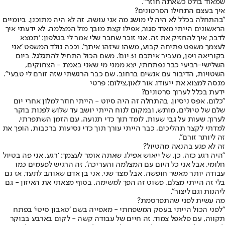
שמאוד בולט כשאתה חוזר".
איך בעצם התחילו הסרטונים?
"בהתחלה בכלל לא היה לי מושג מה אני עושה. זה לא היה מתוכנן. ביומיים
הראשונים הייתי מאוד סגור, אפילו קצת מובך מול המצלמה. לא ידעתי איך
לדבר, איך להחזיק את זה. אני זוכר שחבר שלי אמר לי בטלפון: ‘תמצא
לעצמך משפט פתיחה קבוע, משהו שיזהו איתך’. וככה נולד המשפט ‘אני
בקוריאה ויפן, מעביר איתכם 31 יום’. משם הכול התחיל להתגלגל. ביום
השלישי-רביעי כבר נפתחתי, יצא ממני מי שאני באמת - הצחוקים,
השטויות, הדיבור עם אנשים ברחוב. שם כבר הרגשתי שזה זורם לי טבעי".
מנסה למצוא את ייעודו. אור לאון,צילום: פרטי
ידעת בכלל לערוך סרטונים?
"כלום. אפס ניסיון. בהתחלה זה היה סיוט - הייתי חוזר למלון אחרי יום
שלם של טיולים, מותש, ובמקום לנוח הייתי יושב עד שלוש לפנות בוקר
לערוך. שעות על גבי שעות, לומד תוך כדי תנועה. עם הזמן השתפרתי,
למדתי לקצר תהליכים, כבר הייתי עורך תוך כדי נסיעות ברכבות, הופך את
זה ליותר זורם".
זה לא פגע בהנאה מהטיול?
"היה רגע כזה, כן. של ייאוש אפילו. שאתה אומר לעצמך: ‘רגע, אני פה בטיול
חלומי, אבל אני כל היום עם המצלמה והעריכה’. זה הרגיש לפעמים כמו
עבודה יותר מאשר חופשה. אבל מצד שני, אני בן אדם שאוהב לתעד, אז גם
בלי זה הייתי מצלם. פשוט זה הפך למשימה. בסוף מצאתי את האיזון - גם
ליהנות וגם ליצור".
מה עשית לפני שהתפרסמת?
"לפני הכול הייתי בעסק המשפחתי - מאפייה בשם ‘טאבון סיטי’ בפתח
תקווה, עם פלאפל צמוד. זה חיים של עבודה קשה - לקום בארבע בבוקר