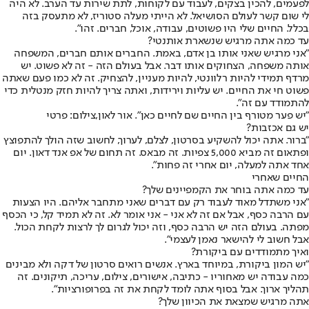
לפעמים, להכין בצקים, לעבוד עם לקוחות, לתת שירות עד הערב. לא היה
לי שום קשר לעולם הסושיאל. לא הייתי מעלה סטוריז, לא מתעסק בזה
בכלל. החיים שלי היו פשוטים, עבודה, אוכל, חברים. זהו".
עד כמה אתה מרגיש שנשארת אותנטי?
"אני מרגיש שאני אותו בן אדם, באמת. החברים אותם חברים, המשפחה
אותה משפחה, הצחוקים אותו דבר. אבל בעולם הזה - זה לא פשוט. יש
מרדף תמידי להיות רלוונטי, להיות מעניין, להצחיק. זה לא כמו פעם שאתה
פשוט חי את החיים. יש עליות וירידות, ואתה צריך להיות חזק מנטלית כדי
להתמודד עם זה".
"יש פער מטורף בין החיים שם לחיים כאן". אור לאון,צילום: פרטי
יש גם אכזבות?
"ברור. אתה יכול להשקיע בסרטון, לצלם, לערוך, לחשוב שזה הולך להתפוצץ
ופתאום זה מביא 5,000 צפיות. זה מבאס. זה תחום של אפ אנד דאון. יום
אחד אתה למעלה, יום אחרי זה פחות".
החיים שאחרי
עד כמה אתה בוחר את הקמפיינים שלך?
"אני משתדל מאוד לעבוד רק עם דברים שאני מתחבר אליהם. היו הצעות
עם הרבה כסף, אבל אם זה לא אני - אני אומר לא. זה לא תמיד קל, כי הכסף
מפתה. בעולם הזה יש הרבה כסף, וזה יכול לגרום לך לרצות לקחת הכול.
אבל חשוב לי להישאר נאמן לעצמי".
ואיך מתמודדים עם ביקורת?
"יש המון ביקורת, במיוחד בארץ. אנשים רואים סרטון של דקה ולא מבינים
כמה עבודה יש מאחוריו - כתיבה, אישורים, צילום, עריכה, תיקונים. זה
תהליך ארוך. אבל בסוף אתה לומד לקחת את זה בפרופורציות".
אתה מרגיש שמצאת את הכיוון שלך?