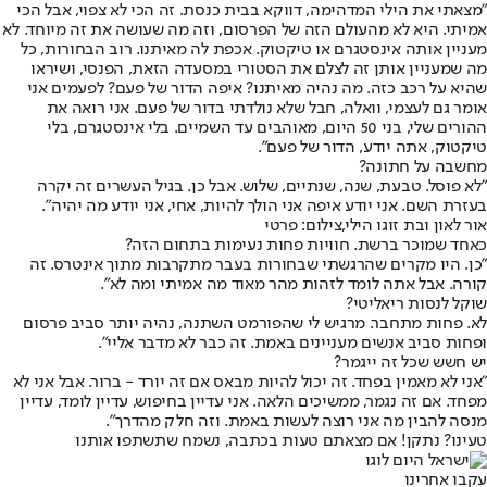
"מצאתי את הילי המדהימה, דווקא בבית כנסת. זה הכי לא צפוי, אבל הכי
אמיתי. היא לא מהעולם הזה של הפרסום, וזה מה שעושה את זה מיוחד. לא
מעניין אותה אינסטגרם או טיקטוק. אכפת לה מאיתנו. רוב הבחורות, כל
מה שמעניין אותן זה לצלם את הסטורי במסעדה הזאת, הפנסי, ושיראו
שהיא על רכב כזה. מה נהיה מאיתנו? איפה הדור של פעם? לפעמים אני
אומר גם לעצמי, וואלה, חבל שלא נולדתי בדור של פעם. אני רואה את
ההורים שלי, בני 50 היום, מאוהבים עד השמיים. בלי אינסטגרם, בלי
טיקטוק, אתה יודע, הדור של פעם".
מחשבה על חתונה?
"לא פוסל. טבעת, שנה, שנתיים, שלוש. אבל כן. בגיל העשרים זה יקרה
בעזרת השם. אני יודע איפה אני הולך להיות, אחי, אני יודע מה יהיה".
אור לאון ובת זוגו הילי,צילום: פרטי
כאחד שמוכר ברשת. חוויות פחות נעימות בתחום הזה?
"כן. היו מקרים שהרגשתי שבחורות בעבר מתקרבות מתוך אינטרס. זה
קורה. אבל אתה לומד לזהות מהר מאוד מה אמיתי ומה לא".
שוקל לנסות ריאליטי?
לא. פחות מתחבר. מרגיש לי שהפורמט השתנה, נהיה יותר סביב פרסום
ופחות סביב אנשים מעניינים באמת. זה כבר לא מדבר אליי".
יש חשש שכל זה ייגמר?
"אני לא מאמין בפחד. זה יכול להיות מבאס אם זה יורד - ברור. אבל אני לא
מפחד. אם זה נגמר, ממשיכים הלאה. אני עדיין בחיפוש, עדיין לומד, עדיין
מנסה להבין מה אני רוצה לעשות באמת. וזה חלק מהדרך".
טעינו? נתקן! אם מצאתם טעות בכתבה, נשמח שתשתפו אותנו
עקבו אחרינו