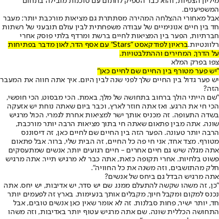
מיליון הצפיות, והוא כבר הספיק לחתום עם סוכנות מובילה בתחום
המשפיענים.
אבל מאחורי ההצלחה המהירה מסתתרת גם מציאות מורכבת יותר: מעבר
חד בין חיים אנונימיים של עבודה משפחתית לבין עולם תובעני של רשתות
חברתיות, הפער בין המציאות לחיים ברשת ומרדף בלתי פוסק אחרי
רלוונטיות.
בראיון לפודקאסט "Stars" עם אסף הדר, לאון מדבר בפתיחות
על הדרך, המחירים וההתלבטויות.
צפו בפרק המלא
"יש פער מטורף בין החיים שם לחיים כאן"
יש פער גדול בין החיים שלך לפני שנה לבין היום. איך אתה חווה את המעבר
הזה?
"שם הייתי הולך ברחוב בתחושה של מלך, באמת. הכי מבסוט, הכי חופשי,
הכי חי את הרגע. ואז אתה חוזר לארץ, וכבר ביום שאתה נוחת יש אזעקה
בשדה התעופה. זה מכניס אותך ישר למציאות אחרת לגמרי. הכול מרגיש
שונה. אתה מבין פתאום שאתה חי בתוך מציאות הרבה יותר מורכבת,
הרבה יותר טעונה. הפער הזה בין החיים שם לחיים כאן, זה דיסוננס
מטורף. מצד אחד, אני חי פה כל החיים, זה הבית שלי, ברור. אבל פתאום
אתה מגלה שיש גם חיים אחרים - חיים רגועים יותר, אנשים שמתעסקים
פשוט בלחיות. אחרי תקופה כזאת, אתה כבר לא מרגיש תייר. אתה מרגיש
חלק מהתושבים, וזה משנה את כל החוויה".
אתה מרגיש הבדל גם ביחס של אנשים?
"כן, זה משהו שקשה להתעלם ממנו. שם יש סדר, יש אדיבות, יש יחס. אתה
נכנס למקום ומקבל חיוך, מקבלים אותך בנעימות. בארץ זה לפעמים יותר
חד, יותר ישיר, פחות סבלנות. זה לא אומר שאין כאן אנשים טובים, אבל
התחושה הכללית שונה. שם אתה מרגיש עטוף יותר באדיבות, וזה משהו