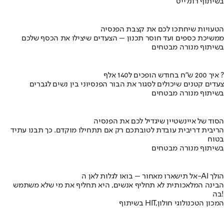
בשיתוף רונלייט
הטעויות שיחתכו לכם את קצבת הפנסיה
ממשיכת כספים ועד חוסר תכנון – הצעדים שיצילו את הכסף שלכם
בשיתוף מנורה מבטחים
איך 200 ש"ח בחודש הופכים ל140 אלף ?
צעדים קטנים שיכולים לסגור את הבור הפנסיוני בין נשים לגברים
בשיתוף מנורה מבטחים
הסוד של איינשטיין שיגדיל לכם את הפנסיה
הריבית דריבית עובדת לטובתכם רק אם תתחילו מוקדם. כך תבנו עתיד
בטוח
בשיתוף מנורה מבטחים
אל תישארו מאחור – בואו לגלות לאן ה-AI הולך
הבינה המלאכותית לא תחליף אנשים, היא תחליף את מי שלא משתמש
בה!
בשיתוף HIT,המכון הטכנולוגי חולון