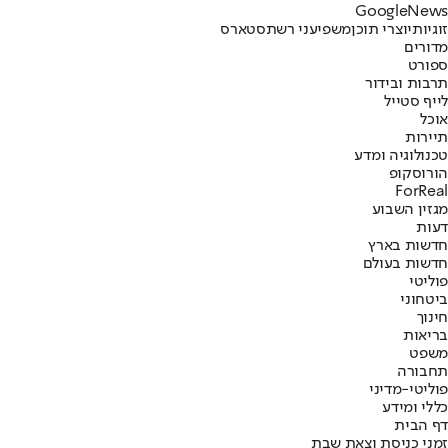
G
o
o
g
l
e
News
זוגיות
יוצרי תוכן
משפיעני רשת
סטארס
מדורים
ספורט
תרבות ובידור
לייף סטייל
אוכל
תיירות
טכנולוגיה ומדע
הורוסקופ
ForReal
מגזין השבוע
דעות
חדשות בארץ
חדשות בעולם
פוליטי
ביטחוני
חינוך
בריאות
משפט
תחבורה
פוליטי-מדיני
כללי ומידע
דף הבית
זמני כניסת וצאת שבת