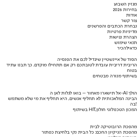
מגזין השבוע
בחירות 2026
אודות
צור קשר
נבחרת הכתבים והפרשנים
מדיניות פרטיות
הצהרת נגישות
תנאי שימוש
כדאי
להכיר
הסוד של איינשטיין שיגדיל לכם את הפנסיה
הריבית דריבית עובדת לטובתכם רק אם תתחילו מוקדם. כך תבנו עתיד
בטוח
בשיתוף מנורה מבטחים
אל תישארו מאחור – בואו לגלות לאן ה-AI הולך
הבינה המלאכותית לא תחליף אנשים, היא תחליף את מי שלא משתמש
בה!
בשיתוף HIT,המכון הטכנולוגי חולון
מהפכת הרובוטיקה לבית
מהפכת הניקיון החכם: כל הבית נקי בלחיצת כפתור