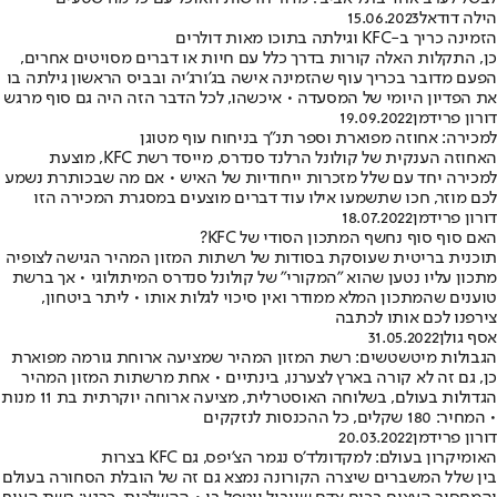
הילה דודאל
15.06.2023
הזמינה כריך ב-KFC וגילתה בתוכו מאות דולרים
כן, התקלות האלה קורות בדרך כלל עם חיות או דברים מסויטים אחרים,
הפעם מדובר בכריך עוף שהזמינה אישה בג'ורג'יה ובביס הראשון גילתה בו
את הפדיון היומי של המסעדה • איכשהו, לכל הדבר הזה היה גם סוף מרגש
דורון פרידמן
19.09.2022
למכירה: אחוזה מפוארת וספר תנ"ך בניחוח עוף מטוגן
האחוזה הענקית של קולונל הרלנד סנדרס, מייסד רשת KFC, מוצעת
למכירה יחד עם שלל מזכרות ייחודיות של האיש • אם מה שבכותרת נשמע
לכם מוזר, חכו שתשמעו אילו עוד דברים מוצעים במסגרת המכירה הזו
דורון פרידמן
18.07.2022
האם סוף סוף נחשף המתכון הסודי של KFC?
תוכנית בריטית שעוסקת בסודות של רשתות המזון המהיר הגישה לצופיה
מתכון עליו נטען שהוא "המקורי" של קולונל סנדרס המיתולוגי • אך ברשת
טוענים שהמתכון המלא ממודר ואין סיכוי לגלות אותו • ליתר ביטחון,
צירפנו לכם אותו לכתבה
אסף גולן
31.05.2022
הגבולות מיטשטשים: רשת המזון המהיר שמציעה ארוחת גורמה מפוארת
כן, גם זה לא קורה בארץ לצערנו, בינתיים • אחת מרשתות המזון המהיר
הגדולות בעולם, בשלוחה האוסטרלית, מציעה ארוחה יוקרתית בת 11 מנות
• המחיר: 180 שקלים, כל ההכנסות לנזקקים
דורון פרידמן
20.03.2022
האומיקרון בעולם: למקדונלד'ס נגמר הצ'יפס, גם KFC בצרות
בין שלל המשברים שיצרה הקורונה נמצא גם זה של הובלת הסחורה בעולם