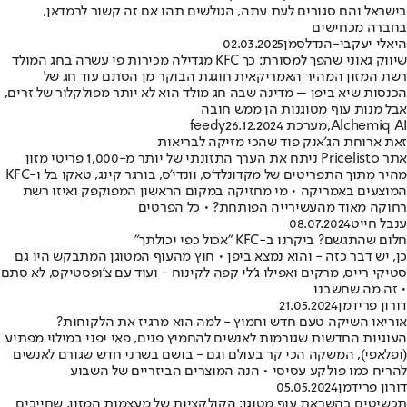
בישראל והם סגורים לעת עתה, הגולשים תהו אם זה קשור לרמדאן,
בחברה מכחישים
היאלי יעקבי-הנדלסמן
02.03.2025
שיווק גאוני שהפך למסורת: כך KFC מגדילה מכירות פי עשרה בחג המולד
רשת המזון המהיר האמריקאית חוגגת הבוקר מן הסתם עוד חג של
הכנסות שיא ביפן – מדינה שבה חג מולד הוא לא יותר מפולקלור של זרים,
אבל מנות עוף מטוגנות הן ממש חובה
Alchemiq AI
,
מערכת feedy
26.12.2024
זאת ארוחת הג'אנק פוד שהכי מזיקה לבריאות
אתר Pricelisto ניתח את הערך התזונתי של יותר מ-1,000 פריטי מזון
מהיר מתוך התפריטים של מקדונלד'ס, וונדי'ס, בורגר קינג, טאקו בל ו-KFC
המוצעים באמריקה • מי מחזיקה במקום הראשון המפוקפק ואיזו רשת
רחוקה מאוד מהעשירייה הפותחת? • כל הפרטים
ענבל חייט
08.07.2024
חלום שהתגשם? ביקרנו ב-KFC "אכול כפי יכולתך"
כן, יש דבר כזה - והוא נמצא ביפן • חוץ מהעוף המטוגן המתבקש היו גם
סטיקי רייס, מרקים ואפילו ג'לי קפה לקינוח - ועוד עם צ'ופסטיקס, לא סתם
• זה מה שחשבנו
דורון פרידמן
21.05.2024
אוריאו השיקה טעם חדש וחמוץ - למה הוא מרגיז את הלקוחות?
העוגיות החדשות שגורמות לאנשים להחמיץ פנים, פאי יפני במילוי מפתיע
(ופלאפי), המשקה הכי קר בעולם וגם - בושם בשרני חדש שגורם לאנשים
להריח כמו פולקע עסיסי • הנה המוצרים הביזריים של השבוע
דורון פרידמן
05.05.2024
תכשיטים בהשראת עוף מטוגן: הקולקציות של מעצמות המזון, שחייבים