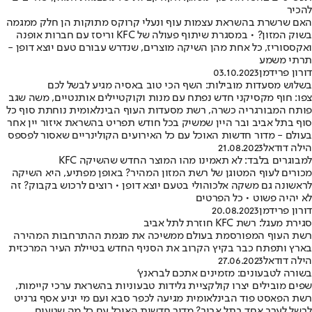
להכיר
האם שרשרת בהשראת עצמות עוף ונעלי קרוקס מתוקות הן חלק ממגמה
בשוק המזון? • במסגרת שיתוף פעולה של KFC וריסז עם חברות אופנה
ואקססוריז, כל אחת מהן השיקה מוצרים, שנדרש עבורם טעם יוצא דופן -
תרתי משמע
דורון פרידמן
03.10.2023
בשלוש מסעדות מובילות: השף הכי טוב באסיה מגיע לבשל לכם
צפו: חוף מקסיקני חדש נפתח עם מנות וקוקטיילים אותנטיים, משה שגב
פותח המבורגריה כשרה, רשת מסעדות העוף הבינלאומית נוחתת סוף כל
סוף בתל אביב ובר היין שמשיק בכל חודש תפריט בהשראת איזור יין אחר
בעולם - מדור חדשות האוכל עם כל האירועים הקולינריים שאסור לפספס
הילה דודאל
21.08.2023
למבוגרים בלבד: לא תאמינו מהו המוצר החדש שהשיקה KFC
מכורים לעוף המטוגן של רשת המזון המהיר? באופן מפתיע, היא השיקה
לראשונה גם משקה אלכוהולי בטעם יוצא דופן • רוצים לרכוש בקבוק? זה
לא יהיה פשוט • כל הפרטים
דורון פרידמן
20.08.2023
סגירת מעגל: רשת KFC חוזרת לתל אביב
רשת העוף המפורסמת בעולם ממשיכה את מגמת ההתרחבות המהירה
בארץ ותפתח כבר בקיץ הקרוב את הסניף החדש בטיילת העיר המרכזית
הילה דודאל
27.06.2023
בשורה לטבעונים: מזמינים אתכם לבראנץ'
שפים מובילים יצרו קולקציית גלידות טבעוניות בהשראת ערכי קיימות,
רשת הפאסט פוד הבינלאומית מגיעה לכפר סבא ועם מי יגיע אסף גרניט
לבשל לערב אחד בתל אביב? מדור חדשות האוכל עם כל מה שטעים