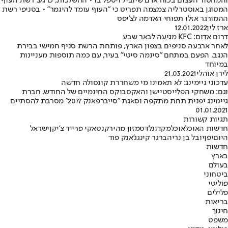
והמחסור העצום בכוח אדם שיוביל ויטפל בו • ההשלכות, כרגע: רשת העוף
המטוגן באוסטרליה צמצמה תפריט כי "העוף עומד להיגמר" • בסניפי רשת
ההמורגר אזלו תפוחי האדמה לצ'יפס
ארז לין
12.01.2022
דרום אדום: KFC מגיעה לבאר שבע
לאחר ארבעה סניפים בצפון הארץ, פותחת הרשת סניף חמישי בבירת
הנגב, הפעם במתחם "סינמה סיטי" בעיר, עם כמה תוספות מעניינות
במיוחד
לירן אוהלי
21.03.2021
עדכוני גיימינג: לא תאמינו מי משחררת קונסולה חדשה
וגם: משחקי הפלייסטיישן והאקסבוקס החינמיים של החודש, חברת
גיימינג יפנית תחת מתקפה וסאגת "סייברפאנק 2077" מסרבת להסתיים
01.01.2021
תגיות קשורות
חדשות האוכל
אוכל
מקדונלדס
מזון מהיר
קנטאקי פרייד צ'יקן
ישראל
היום
יפן
יובל בן נריה
ברגר קינג
ג'אנק פוד
חדשות
בארץ
בעולם
ביטחוני
פוליטי
פלילים
בריאות
חינוך
משפט