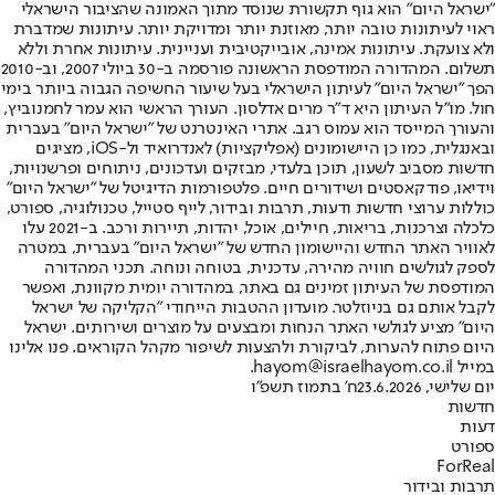
"ישראל היום" הוא גוף תקשורת שנוסד מתוך האמונה שהציבור הישראלי
ראוי לעיתונות טובה יותר, מאוזנת יותר ומדויקת יותר. עיתונות שמדברת
ולא צועקת. עיתונות אמינה, אובייקטיבית ועניינית. עיתונות אחרת וללא
תשלום. המהדורה המודפסת הראשונה פורסמה ב-30 ביולי 2007, וב-2010
הפך "ישראל היום" לעיתון הישראלי בעל שיעור החשיפה הגבוה ביותר בימי
חול. מו"ל העיתון היא ד"ר מרים אדלסון. העורך הראשי הוא עמר לחמנוביץ,
והעורך המייסד הוא עמוס רגב. אתרי האינטרנט של "ישראל היום" בעברית
ובאנגלית, כמו כן היישומונים (אפליקציות) לאנדרואיד ול-iOS, מציגים
חדשות מסביב לשעון, תוכן בלעדי, מבזקים ועדכונים, ניתוחים ופרשנויות,
וידיאו, פודקאסטים ושידורים חיים. פלטפורמות הדיגיטל של "ישראל היום"
כוללות ערוצי חדשות ודעות, תרבות ובידור, לייף סטייל, טכנולוגיה, ספורט,
כלכלה וצרכנות, בריאות, חיילים, אוכל, יהדות, תיירות ורכב. ב-2021 עלו
לאוויר האתר החדש והיישומון החדש של "ישראל היום" בעברית, במטרה
לספק לגולשים חוויה מהירה, עדכנית, בטוחה ונוחה. תכני המהדורה
המודפסת של העיתון זמינים גם באתר, במהדורה יומית מקוונת, ואפשר
לקבל אותם גם בניוזלטר. מועדון ההטבות הייחודי "הקליקה של ישראל
היום" מציע לגולשי האתר הנחות ומבצעים על מוצרים ושירותים. ישראל
היום פתוח להערות, לביקורת ולהצעות לשיפור מקהל הקוראים. פנו אלינו
במייל hayom@israelhayom.co.il.
יום שלישי, 23.6.2026
ח' בתמוז תשפ"ו
חדשות
דעות
ספורט
ForReal
תרבות ובידור