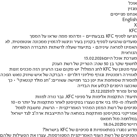
אוכל
מגזין
אנחנו מגייסים
English
X
KFC
הגיעו לסניף KFC בגבעתיים - ונדהמו ממה שראו על המסך
סועדים שהגיעו לסניף בקניון בעיר וניגשו להזמין ממכונה אוטומטית, לא
האמינו למראה עיניהם • בתיעוד שעלה לרשתות התבררה הפאדיחה
הנוראית
מערכת אוכל היום
13.02.2026
לחשוף שקר בן 50 שנה: הטריק של רשת הענק
עוף מטוגן של KFC לחג המולד? יש מקום שבו הרעיון הזה מכניס זוגות
לאווירה רומנטית וגורף מיליוני דולרים • הברקה של איש שיווק נואש הפכה
למסורת שסוחפת את יפן כבר חמישה עשורים: "חג מולד קנטאקי" • כך
שוכנעו היפנים לבלוע את הבדיה
פרופ' נמרוד לוז
23.12.2025
תיעוד: התקפות אלימות על סניפי KFC, גבר נורה למוות
למעלה מ-170 בני אדם נעצרו בפקיסטן לאחר מתקפות על יותר מ-10
סניפים של רשת המזון המהיר האמריקנית • הרשת, נחשבת לסמל
אמריקני בפקיסטן מותקפת במחאה על התייצבות ארה״ב לצד ישראל
במלחמה מול חמאס
רויטרס
18.04.2025
מדוע נסגרו בפתאומיות 8 סניפים של KFC בישראל?
הסניפים של רשת העוף האמריקנית המפורסמת, עצרו את הפעילות שלהם