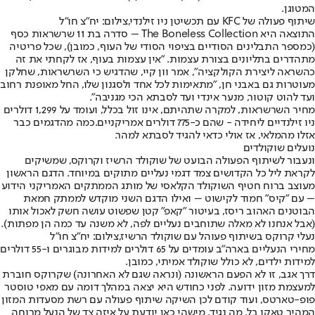
המטוגן.
שיתוף פעולה של KFC עם תכשיטן ניו זילנדי,צילום: יח"צ חו"ל
התוצאה היא The Boneless Collection – סדרה בת 11 שרשראות כסף
(כמספר התבלינים הסודיים בציפוי הסודי של העוף, כמובן), שכל פריטיה
מתהדרים בתליונים בצורת עצמות. "אין עצמות בעוף, אז לקחתי את זה
כהשראה ליצירת הקולקציה", אמר וון קיי, שהדגיש כי השרשראות, שחלקן
מעוטרות גם באבני חן, "מתאימות לכל אחד ולסגנון שלו, החל מאופנת רחוב
ועד להוט קוטור, מנער אינדי ועד לסבתא הכי מגניבה".
מחיר השרשראות, למקרה שתהיתם, אינו זול בכלל, ועומד על 1,299 דולרים
ניו זילנדיים ליחידה - שהם כ-775 דולרים אמריקניים.
כמה מהדגמים כבר
אזלו מהמלאי
, אז אולי כדאי להגיד לסבתא למהר.
נועלים שוקולדים
ונעבור לשיתוף הפעולה הבועט של שוקולד הרשיז ו
קרוקס
, שמשיקים
לקראת ליל כל הקדושים צמד דגמי נעליים מתוקים במיוחד. הדגם הראשון
מעוצב ברוח חטיף השוקולד הקלאסי של מותג הממתקים האמריקני הידוע
– עם "קיס" חמוד לקישוט – ואילו הדגם השני מוקדש לממתק חמאת
הבוטנים האהוב ריסז, בעיטור "קאפ" קטן שפשוט עושה חשק לאכול אותו
(אבל אנחנו לא מאלה שתוחבים נעליים לפה, לא משנה עד כמה הן מפתות).
נעלי קרוקס בשיתוף פעוהל עם שוקולד הרשיז,צילום: יח"צ חו"ל
מחירי הנעליים בארה"ב עומדים על 65 דולרים למידות מבוגרים ו-55 דולרים
למידות ילדים, לא כולל שוקולד אמיתי, כמובן.
דרך אגב, זו לא הפעם הראשונה (ונראה שגם לא האחרונה) שקרוקס חוברת
למעצמת מזון ידועה. לפני כחודש היא יצאה במהלך דומה עם מאפי טוסטר
פופ-טארטס, ועוד קודם לכן השיקה שיתוף פעולה עם רשת מסעדות המזון
המהיר טאקו בל. מה נגיד, מישהי כאן יודעת על איזה צד של הנעל מרוחה