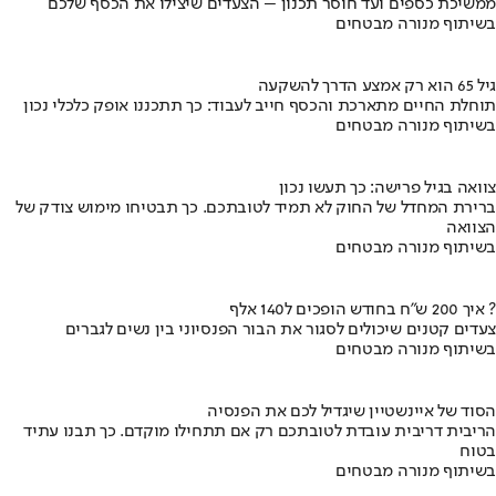
ממשיכת כספים ועד חוסר תכנון – הצעדים שיצילו את הכסף שלכם
בשיתוף מנורה מבטחים
גיל 65 הוא רק אמצע הדרך להשקעה
תוחלת החיים מתארכת והכסף חייב לעבוד: כך תתכננו אופק כלכלי נכון
בשיתוף מנורה מבטחים
צוואה בגיל פרישה: כך תעשו נכון
ברירת המחדל של החוק לא תמיד לטובתכם. כך תבטיחו מימוש צודק של
הצוואה
בשיתוף מנורה מבטחים
איך 200 ש"ח בחודש הופכים ל140 אלף ?
צעדים קטנים שיכולים לסגור את הבור הפנסיוני בין נשים לגברים
בשיתוף מנורה מבטחים
הסוד של איינשטיין שיגדיל לכם את הפנסיה
הריבית דריבית עובדת לטובתכם רק אם תתחילו מוקדם. כך תבנו עתיד
בטוח
בשיתוף מנורה מבטחים