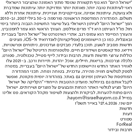
"ישראל היום" הוא גוף תקשורת שנוסד מתוך האמונה שהציבור הישראלי
ראוי לעיתונות טובה יותר, מאוזנת יותר ומדויקת יותר. עיתונות שמדברת
ולא צועקת. עיתונות אמינה, אובייקטיבית ועניינית. עיתונות אחרת וללא
תשלום. המהדורה המודפסת הראשונה פורסמה ב-30 ביולי 2007, וב-2010
הפך "ישראל היום" לעיתון הישראלי בעל שיעור החשיפה הגבוה ביותר בימי
חול. מו"ל העיתון היא ד"ר מרים אדלסון. העורך הראשי הוא עמר לחמנוביץ,
והעורך המייסד הוא עמוס רגב. אתרי האינטרנט של "ישראל היום" בעברית
ובאנגלית, כמו כן היישומונים (אפליקציות) לאנדרואיד ול-iOS, מציגים
חדשות מסביב לשעון, תוכן בלעדי, מבזקים ועדכונים, ניתוחים ופרשנויות,
וידיאו, פודקאסטים ושידורים חיים. פלטפורמות הדיגיטל של "ישראל היום"
כוללות ערוצי חדשות ודעות, תרבות ובידור, לייף סטייל, טכנולוגיה, ספורט,
כלכלה וצרכנות, בריאות, חיילים, אוכל, יהדות, תיירות ורכב. ב-2021 עלו
לאוויר האתר החדש והיישומון החדש של "ישראל היום" בעברית, במטרה
לספק לגולשים חוויה מהירה, עדכנית, בטוחה ונוחה. תכני המהדורה
המודפסת של העיתון זמינים גם באתר, במהדורה יומית מקוונת, ואפשר
לקבל אותם גם בניוזלטר. מועדון ההטבות הייחודי "הקליקה של ישראל
היום" מציע לגולשי האתר הנחות ומבצעים על מוצרים ושירותים. ישראל
היום פתוח להערות, לביקורת ולהצעות לשיפור מקהל הקוראים. פנו אלינו
במייל hayom@israelhayom.co.il.
יום שני, 27.4.2026
י' באייר תשפ"ו
חדשות
דעות
ספורט
ForReal
תרבות ובידור