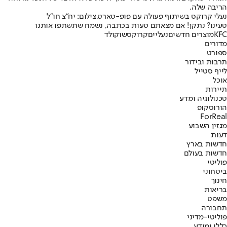
הריבה שלה.
נעלי קרוקס בשיתוף פעולה עם פופ-טארט,צילום: יח"צ חו"ל
טעינו? נתקן! אם מצאתם טעות בכתבה, נשמח שתשתפו אותנו
KFC
מוצרים חדשים
נעליים
קרוקס
שוקולד
מדורים
ספורט
תרבות ובידור
לייף סטייל
אוכל
תיירות
טכנולוגיה ומדע
הורוסקופ
ForReal
מגזין השבוע
דעות
חדשות בארץ
חדשות בעולם
פוליטי
ביטחוני
חינוך
בריאות
משפט
תחבורה
פוליטי-מדיני
כללי ומידע