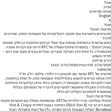
אוכל
מגזין
אנחנו מגייסים
English
X
אוכל
חדשות האוכל
תכשיטים בהשראת עוף מטוגן: הקולקציות של מעצמות המזון, שחייבים
להכיר
האם שרשרת בהשראת עצמות עוף ונעלי קרוקס מתוקות הן חלק ממגמה
בשוק המזון? • במסגרת שיתוף פעולה של KFC וריסז עם חברות אופנה
ואקססוריז, כל אחת מהן השיקה מוצרים, שנדרש עבורם טעם יוצא דופן -
תרתי משמע
דורון פרידמן
3/10/2023, 11:55
,עודכן
3/10/2023, 12:40
0
השמעה
תכשיט של KFC שנוצר עם תכשיטן ניו זילנדי. צילום: יח"צ חו"ל
לזה אנחנו קוראים לנשנש בסטייל:
שתי מעצמות מזון, כל אחת בתחומה,
חברו לחברות אופנה ואקססוריז, והשיקו ביחד איתן קולקציות מיוחדות
במהדורה מוגבלת שיאפשרו למעריצים להכריז על נאמנותם הבלתי
מתפשרת למותגים הקולינריים הללו.
עונדים את העוף
נתחיל בשלוחה הניו-זילנדית של
KFC
, שמשתפת פעולה עם תכשיטן מקומי
בשם ניק וון קיי (Nick Von K) כמחווה נוצצת לסדרת Hot & Crispy
Boneless נטולת העצמות (והקריספית, כן?) של רשת מסעדות העוף