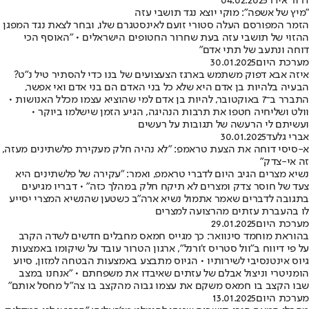
דרור אידר
04.02.2025
"מיץ של אשפה": מוקי יוצא נגד תושבי עזה
הזמר המפורסם העלה סטורי זועם לאינסטגרם שלו, ובחר לצאת נגד המפגן
ההזוי של תושבי עזה בעת שחרור החטופים הישראלים • "האוסף הכי
דוחה ונתעב של תתי אדם"
מערכת היום
30.01.2025
איזה אבא דפוק משתמש בארגז הצעצועים של בנו כדי להסתיר טיל נ"ט?
הבעיה בלהיות בן אדם היא שלא כל בני האדם הם בני אדם ואי אפשר,
התברר ב־7 באוקטובר, להיות בן אדם למי שהוציא עצמו מכלל האנושות •
וולט ושליחיה חטפו את תרבות הנהיגה, הגיע הזמן שישלמו ביוקר •
ועשיתם לי הרעשה של תגובות על רעשים
אברי גלעד
30.01.2025
א-סיסי דוחה את הצעת טראמפ: "לא נהיה חלק מעקירת פלשתינים מעזה,
זה אי-צדק"
נשיא מצרים הגיב היום לדברי טראמפ, ואמר: "עקירה של פלשתינים היא
צעד של חוסר צדק ומצרים לא תיקח חלק במהלך כזה" • דבריו מגיעים
בתגובה לדברים שאמר אתמול נשיא ארה"ב כשטען שהנשיא המצרי יסייע
לו בהעברת עזתים מהרצועה למצרים
מערכת היום
29.01.2025
בהוראת מוחמד סינוואר: כך מגייס חמאס מחבלים חדשים לשדה הקרב
על פי דיווח ב"וול סטריס ז'ורנל", ארגון הטרור עובד על שיקומו באמצעות
גיוס אינטנסיבי לשירותיו • הגיוס מתבצע באמצעות הבטחה למזון, סיוע
הומניטרי וניצול אבלם של עזתים שאיבדו את משפחתם • "אנחנו במצב
שבו הקצב בו חמאס משקם את עצמו גבוה מהקצב בו צה"ל מחסל אותם"
מערכת היום
13.01.2025