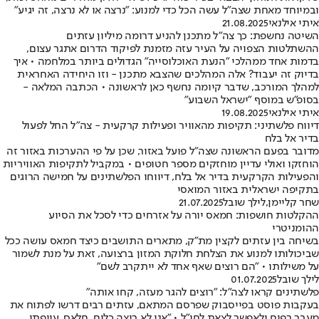
ובמיוחד מאחת שצה"ל עשה הכל כדי למנוע: "נרצה או לא נרצה, זה יגיע"
איתי אילנאי
21.08.2025
השיטה נחשפת: כך צה"ל מתכנן להניע דרומה מיליון עזתים
ההשתלטות הצפויה על העיר עזה מזמנת לפיקוד הדרום אתגר עצום,
בדמות אחד ממהלכי "הנעת האוכלוסייה" הגדולים ביותר במלחמה • איך
בדיוק זה יעבוד? אלה המהלכים שהצבא מתכנן - וזו היחידה האחראית
למהלך המורכב, שדבר קיומה נחשף כאן לראשונה • הכתבה המלאה -
בסופ"ש במוסף "ישראל השבוע"
איתי אילנאי
19.08.2025
דיווח פלשתיני: תקיפות מהאוויר ופעילות קרקעית - צה"ל החל לפעול
בדיר אל בלח
מדובר בפעם הראשונה שצה"ל פועל באזור, שכן על פי ההערכות באזור זה
הוחזקו ואולי עדיין מוחזקים מספר חטופים • במקביל לתקיפות האוויריות
והפעילות הקרקעית בדיר אל בלח, דיווחו הפלשתינים על חמישה הרוגים
בתקיפה ישראלית באזור המואסי
שחר קליימן
,
לילך שובל
21.07.2025
ההקלטות חושפות: חמאס יורה על אזרחים כדי לסכל את הסיוע
ההומניטרי
בשיחה בין עזתים לקצין מת"ק, מתארים התושבים כיצד חמאס עושה ככל
שביכולותו למנוע את הצלחת חלוקת המזון ברצועה, זאת על מנת לשמור
על משילותו • "הם רוצים שאף אחד לא ייתקרב לשם"
לילך שובל
01.07.2025
פלשתינים קראו לצה"ל: "רוצים להגר מעזה, קחו אותה"
בעקבות פוסט בפייסבוק שפרסם המתאם, עזתים רבים דרשו לפתוח את
מעבר רפיח ולאפשר לצאת לחו"ל • "אני לא רוצה כלום, חלאס, עייפתי.