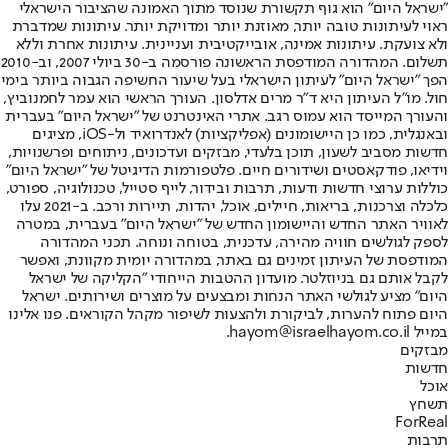
"ישראל היום" הוא גוף תקשורת שנוסד מתוך האמונה שהציבור הישראלי
ראוי לעיתונות טובה יותר, מאוזנת יותר ומדויקת יותר. עיתונות שמדברת
ולא צועקת. עיתונות אמינה, אובייקטיבית ועניינית. עיתונות אחרת וללא
תשלום. המהדורה המודפסת הראשונה פורסמה ב-30 ביולי 2007, וב-2010
הפך "ישראל היום" לעיתון הישראלי בעל שיעור החשיפה הגבוה ביותר בימי
חול. מו"ל העיתון היא ד"ר מרים אדלסון. העורך הראשי הוא עמר לחמנוביץ,
והעורך המייסד הוא עמוס רגב. אתרי האינטרנט של "ישראל היום" בעברית
ובאנגלית, כמו כן היישומונים (אפליקציות) לאנדרואיד ול-iOS, מציגים
חדשות מסביב לשעון, תוכן בלעדי, מבזקים ועדכונים, ניתוחים ופרשנויות,
וידיאו, פודקאסטים ושידורים חיים. פלטפורמות הדיגיטל של "ישראל היום"
כוללות ערוצי חדשות ודעות, תרבות ובידור, לייף סטייל, טכנולוגיה, ספורט,
כלכלה וצרכנות, בריאות, חיילים, אוכל, יהדות, תיירות ורכב. ב-2021 עלו
לאוויר האתר החדש והיישומון החדש של "ישראל היום" בעברית, במטרה
לספק לגולשים חוויה מהירה, עדכנית, בטוחה ונוחה. תכני המהדורה
המודפסת של העיתון זמינים גם באתר, במהדורה יומית מקוונת, ואפשר
לקבל אותם גם בניוזלטר. מועדון ההטבות הייחודי "הקליקה של ישראל
היום" מציע לגולשי האתר הנחות ומבצעים על מוצרים ושירותים. ישראל
היום פתוח להערות, לביקורת ולהצעות לשיפור מקהל הקוראים. פנו אלינו
במייל hayom@israelhayom.co.il.
מבזקים
חדשות
אוכל
תשחץ
ForReal
תרבות