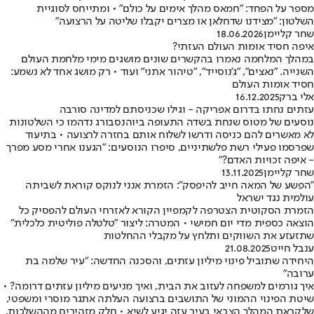
מספר על הפחד: "חמאס מהלך אימים על כולם" • ומתייחס לסוגיית
השלטון: "מצידנו שדחלאן או מצרים יקבלו שליטה על הרצועה"
שחר קליימן
18.06.2026
איפה חסיד אומות העולם העזתי?
במהלך המלחמה נאמרו בהקשרים שונים מושגים מימי מלחמת העולם
השנייה. "נאצים", "ג'נוסייד", "טיהור אתני" ועוד • רק מושג אחד לא נשמע:
חסיד אומות העולם
אלי ברק
16.12.2025
עזתים נחתו בדרום אפריקה - וגילו שכניסתם למדינה סורבה
נוסעים של מטוס שנחת בשדה התעופה ביוהנסבורג נדהמו כי השלטונות
לא מאשרים להם כניסה ודרשו לשלוח אותם בחזרה לרצועה • בתיעוד
שפרסמו פעילי רשת פלשתיניים, סיפרו הנוסעים: "הגענו אחרי מסע מפרך
- איפה זכויות האדם?"
שחר קליימן
13.11.2025
"הפשע של המאה חייב להיפסק": הזמרת אנני לנוקס קוראת לשביתה
עולמית נגד ישראל
הזמרת הסקוטית הצטרפה לקמפיין הקורא לאזרחי העולם להפסיק כל
הוצאה כספית מדי יום חמישי • המטרה: ליצור "טלטלה פוליטית כלכלית"
שתזעזע את השווקים ותלחץ על מקבלי ההחלטות
ענבל חייט
21.08.2025
היחידה שתוביל פינוי מיליון עזתים, והסכנה החדשה: "עיר שלמה בת
ערובה"
איך גורמים למשפחה לעזוב את הבית, ואיך מניעים מיליון עזתים דרומה? •
שיטת הפינוי ההמוני של התושבים ברצועה העלתה אתגר מוסרי ומשפטי,
שלקראת המהלך הצבאי בעיר עזה יגיע לשיא • חלק מזהירים מההשלכות,