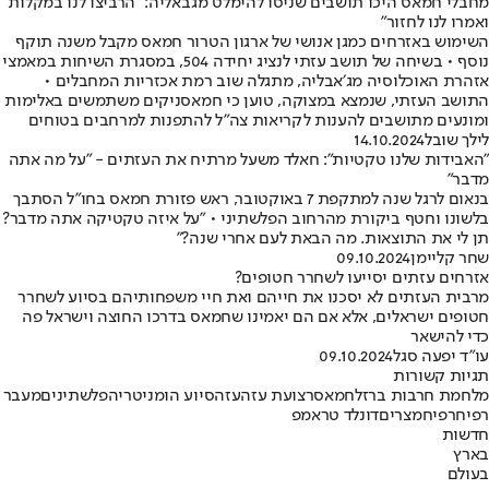
מחבלי חמאס היכו תושבים שניסו להימלט מג'באליה: "הרביצו לנו במקלות
ואמרו לנו לחזור"
השימוש באזרחים כמגן אנושי של ארגון הטרור חמאס מקבל משנה תוקף
נוסף • בשיחה של תושב עזתי לנציג יחידה 504, במסגרת השיחות במאמצי
אזהרת האוכלוסיה מג׳אבליה, מתגלה שוב רמת אכזריות המחבלים •
התושב העזתי, שנמצא במצוקה, טוען כי חמאסניקים משתמשים באלימות
ומונעים מתושבים להענות לקריאות צה״ל להתפנות למרחבים בטוחים
לילך שובל
14.10.2024
"האבידות שלנו טקטיות": חאלד משעל מרתיח את העזתים - "על מה אתה
מדבר"
בנאום לרגל שנה למתקפת 7 באוקטובר, ראש פזורת חמאס בחו"ל הסתבך
בלשונו וחטף ביקורת מהרחוב הפלשתיני • "על איזה טקטיקה אתה מדבר?
תן לי את התוצאות. מה הבאת לעם אחרי שנה?"
שחר קליימן
09.10.2024
אזרחים עזתים יסייעו לשחרר חטופים?
מרבית העזתים לא יסכנו את חייהם ואת חיי משפחותיהם בסיוע לשחרר
חטופים ישראלים, אלא אם הם יאמינו שחמאס בדרכו החוצה וישראל פה
כדי להישאר
עו"ד יפעה סגל
09.10.2024
תגיות קשורות
מלחמת חרבות ברזל
חמאס
רצועת עזה
עזה
סיוע הומניטרי
הפלשתינים
מעבר
רפיח
רפיח
מצרים
דונלד טראמפ
חדשות
בארץ
בעולם