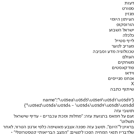
דעות
ספורט
מגזין
העיתון היומי
הורוסקופ
ישראל השבוע
כלכלה
לייף סטייל
מעריב לנוער
טכנולוגיה מדע וסביבה
העולם
משחקים
פודקאסטים
וידאו
אנחנו מגייסים
X
שיתוף כתבה
{"name":"\u05ea\u05d5\u05e9\u05d1\u05d9
\u05e2\u05d6\u05d4 - \u05d4\u05d9\u05d5\u05dd"}
תושבי עזה
זעם על חמאס ברצועת עזה: "מחלות ומכת עכברים - עדיף שישראל
תשלוט"
בראיון ל"היום", תושב עזה מפנה אצבע מאשימה כלפי ארגון הטרור, לאחר
שלדבריו תנאי המחיה הפכו לקשים: "המצב הבריאותי קטסטרופלי" •