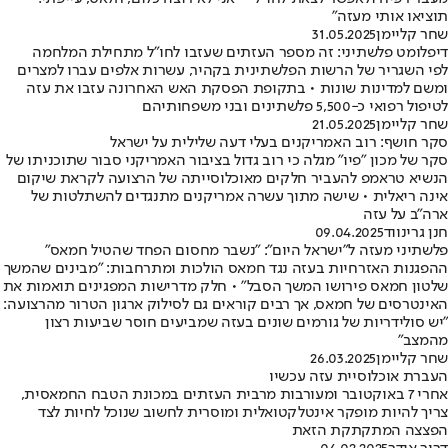
תוציאו אותי מעזה"
שחר קליימן
31.05.2025
דיפלומט פלשתיני: זה מספר העזתים שעזבו לחו"ל מתחילת המלחמה
לפי השגריר של הרשות הפלשתינית בקהיר, עשרות אלפים עברו למצרים
ומשם למדינות שונות • בתקופת הפסקת האש האחרונה עזבו את עזה
לטיפול רפואי כ-5,500 פלשתינים ובני משפחותיהם
שחר קליימן
21.05.2025
סקר חושף: רוב האמריקנים בעלי דעה שלילית על ישראל
סקר של מכון "פיו" מגלה כי רוב גדול בציבור האמריקני סבור שתוכניתו של
הנשיא טראמפ להעביר חלקים מאוכלוסייתה של הרצועה לקראת שיקום
אינה ריאלית • שישה מתוך עשרה אמריקנים מתנגדים להשתלטות של
ארה"ב על עזה
חנן גרינווד
09.04.2025
פלשתיני מעזה ל"ישראל היום": "נשבר מחסום הפחד שהטיל חמאס"
ההפגנות האזרחיות בעזה נגד חמאס הולכות ומתרחבות: "מבינים שהמשך
שלטון חמאס פירושו המשך הסבל" • חלק מדרישות המפגינים תואמות את
האינטרסים של חמאס, אך רבים קוראים גם לסילוק ארגון הטרור מהרצועה:
"יש סולידריות של גורמים שונים בעזה שמביעים חוסר שביעות רצון
מהמצב"
שחר קליימן
26.03.2025
העברת אוכלוסיית עזה עכשיו
אחרי 7 באוקטובר ומעורבות מרבית העזתים במכונת הטבח החמאסית,
צריך להיות מופקר אינטלקטואלית ומוסרית לחשוב שנוכל לחיות לצד
הפצצה המתקתקת הזאת