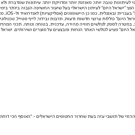
לעיתונות טובה יותר, מאוזנת יותר ומדויקת יותר. עיתונות שמדברת ולא צ
שלום. המהדורה המודפסת הראשונה פורסמה ב-30 ביולי 2007, וב-2010 הפך "ישראל היום" לעיתון הישראלי בעל שי
לחמנוביץ,
ל היום" כוללות ערוצי חדשות ודעות, תרבות ובידור, לייף סטייל, טכנולוגיה
ברית, במטרה לספק לגולשים חוויה מהירה, עדכנית, בטוחה ונוחה. תכני המה
ל היום" מציע לגולשי האתר הנחות ומבצעים על מוצרים ושירותים. ישראל 
ההזוי של תושבי עזה בעת שחרור החטופים הישראלים • "האוסף הכי דוחה