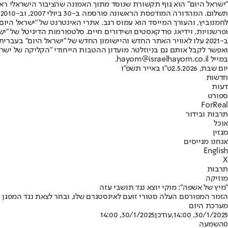
"ישראל היום" הוא גוף תקשורת שנוסד מתוך האמונה שהציבור הישראלי ראוי 
ת
ופרשנויות, וידיאו, פודקאסטים ושידורים חיים. פלטפורמות הדיגיטל של "ישרא
ב-2021 עלו לאוויר האתר החדש והיישומון החדש של "ישראל היום" בע
ואפשר לקבל אותם גם בניוזלטר. מועדון ההטבות הייחודי "הקליקה של ישרא
במייל hayom@israelhayom.co.il.
יום שבת, 2.5.2026
ט"ו באייר תשפ"ו
חדשות
דעות
ספורט
ForReal
תרבות ובידור
אוכל
מגזין
אנחנו מגייסים
English
X
תרבות
מוזיקה
"מיץ של אשפה": מוקי יוצא נגד תושבי עזה
הזמר המפורסם העלה סטורי זועם לאינסטגרם שלו, ובחר לצאת נגד המפגן 
מערכת היום
30/1/2025, 14:00
,עודכן
30/1/2025, 14:00
0
השמעה