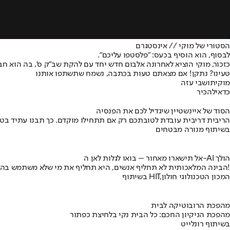
הסטורי של מוקי // אינסטגרם
לבסוף, הוא הוסיף בכעס: "פלסטפו עליכם".
כזכור, מוקי הוציא לאחרונה אלבום חדש יחד עם להקת שב"ק ס', בה הוא חבר, 13 שנים אחרי האלבום הקודם שלה. האלבום הופק על ידי הראפרים והמוזיקאים צוקוש 
טעינו? נתקן! אם מצאתם טעות בכתבה, נשמח שתשתפו אותנו
מוקי
תושבי עזה
כדאי
להכיר
הסוד של איינשטיין שיגדיל לכם את הפנסיה
הריבית דריבית עובדת לטובתכם רק אם תתחילו מוקדם. כך תבנו עתיד בט
בשיתוף מנורה מבטחים
אל תישארו מאחור – בואו לגלות לאן ה-AI הולך
הבינה המלאכותית לא תחליף אנשים, היא תחליף את מי שלא משתמש בה!
בשיתוף HIT,המכון הטכנולוגי חולון
מהפכת הרובוטיקה לבית
מהפכת הניקיון החכם: כל הבית נקי בלחיצת כפתור
בשיתוף רונלייט