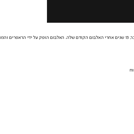
וכהן.
וח