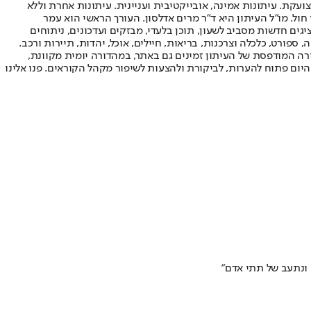
ועקת. עיתונות אמינה, אובייקטיבית ועניינית. עיתונות אחרת וללא
עור החשיפה הגבוה ביותר בימי חול. מו"ל העיתון היא ד"ר מרים אדלסון. העורך הראשי הוא עמר
 והעורך המייסד הוא עמוס רגב. אתרי האינטרנט של "ישראל היום" בעברית ובאנגלית, כמו כן היישומונים (אפליקציות) לאנדרואיד ול-iOS, מציגים חדשות מסביב לשעון, תוכן בלעדי, מבזקים ועדכונים, ניתוחים
, ספורט, כלכלה וצרכנות, בריאות, חיילים, אוכל, יהדות, תיירות ורכב.
דורה המודפסת של העיתון זמינים גם באתר, במהדורה יומית מקוונת,
היום פתוח להערות, לביקורת ולהצעות לשיפור מקהל הקוראים. פנו אלינו
 ונתעב של תתי אדם"