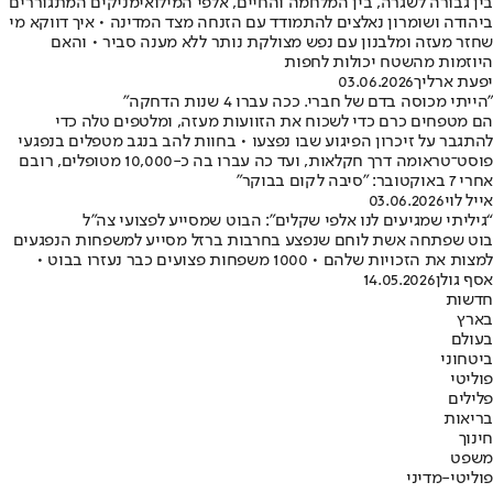
בין גבורה לשגרה, בין המלחמה והחיים, אלפי המילואימניקים המתגוררים
ביהודה ושומרון נאלצים להתמודד עם הזנחה מצד המדינה • איך דווקא מי
שחזר מעזה ומלבנון עם נפש מצולקת נותר ללא מענה סביר • והאם
היוזמות מהשטח יכולות לחפות
יפעת ארליך
03.06.2026
"הייתי מכוסה בדם של חברי. ככה עברו 4 שנות הדחקה"
הם מטפחים כרם כדי לשכוח את הזוועות מעזה, ומלטפים טלה כדי
להתגבר על זיכרון הפיגוע שבו נפצעו • בחוות להב בנגב מטפלים בנפגעי
פוסט־טראומה דרך חקלאות, ועד כה עברו בה כ-10,000 מטופלים, רובם
אחרי 7 באוקטובר: "סיבה לקום בבוקר"
אייל לוי
03.06.2026
“גיליתי שמגיעים לנו אלפי שקלים”: הבוט שמסייע לפצועי צה״ל
בוט שפתחה אשת לוחם שנפצע בחרבות ברזל מסייע למשפחות הנפגעים
למצות את הזכויות שלהם • 1000 משפחות פצועים כבר נעזרו בבוט •
אסף גולן
14.05.2026
חדשות
בארץ
בעולם
ביטחוני
פוליטי
פלילים
בריאות
חינוך
משפט
פוליטי-מדיני