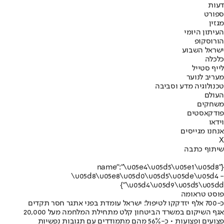
דעות
ספורט
מגזין
העיתון היומי
הורוסקופ
ישראל השבוע
כלכלה
לייף סטייל
מעריב לנוער
טכנולוגיה מדע וסביבה
העולם
משחקים
פודקאסטים
וידאו
אנחנו מגייסים
X
שיתוף כתבה
{"name":"\u05e4\u05d5\u05e1\u05d8
\u05d8\u05e8\u05d0\u05d5\u05de\u05d4 -
\u05d4\u05d9\u05d5\u05dd"}
פוסט טראומה
כ-700 אלף יזדקקו לטיפול: ישראל עומדת בפני אתגר חסר תקדים
אגף השיקום במשרד הביטחון קלט מתחילת המלחמה מעל 20,000
פצועים ופצועות • כ-56% מהם מתמודדים עם תגובות נפשיות