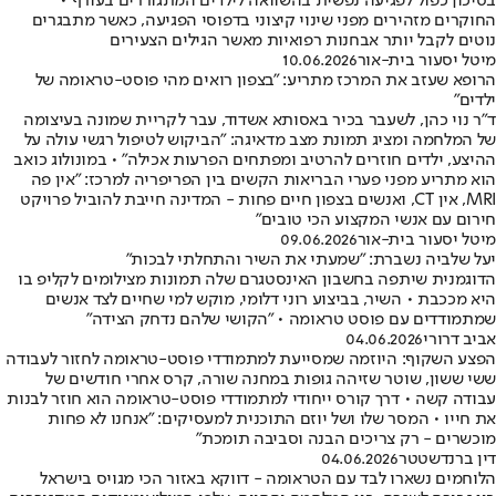
בסיכון כפול לפגיעה נפשית בהשוואה לילדים המתגוררים בעורף •
החוקרים מזהירים מפני שינוי קיצוני בדפוסי הפגיעה, כאשר מתבגרים
נוטים לקבל יותר אבחנות רפואיות מאשר הגילים הצעירים
מיטל יסעור בית-אור
10.06.2026
הרופא שעזב את המרכז מתריע: "בצפון רואים מהי פוסט-טראומה של
ילדים"
ד"ר נוי כהן, לשעבר בכיר באסותא אשדוד, עבר לקריית שמונה בעיצומה
של המלחמה ומציג תמונת מצב מדאיגה: "הביקוש לטיפול רגשי עולה על
ההיצע, ילדים חוזרים להרטיב ומפתחים הפרעות אכילה" • במונולוג כואב
הוא מתריע מפני פערי הבריאות הקשים בין הפריפריה למרכז: "אין פה
MRI, אין CT, ואנשים בצפון חיים פחות - המדינה חייבת להוביל פרויקט
חירום עם אנשי המקצוע הכי טובים"
מיטל יסעור בית-אור
09.06.2026
יעל שלביה נשברת: "שמעתי את השיר והתחלתי לבכות"
הדוגמנית שיתפה בחשבון האינסטגרם שלה תמונות מצילומים לקליפ בו
היא מככבת • השיר, בביצוע רוני דלומי, מוקש למי שחיים לצד אנשים
שמתמודדים עם פוסט טראומה • "הקושי שלהם נדחק הצידה"
אביב דרורי
04.06.2026
הפצע השקוף: היוזמה שמסייעת למתמודדי פוסט-טראומה לחזור לעבודה
ששי ששון, שוטר שזיהה גופות במחנה שורה, קרס אחרי חודשים של
עבודה קשה • דרך קורס ייחודי למתמודדי פוסט-טראומה הוא חוזר לבנות
את חייו • המסר שלו ושל יוזם התוכנית למעסיקים: "אנחנו לא פחות
מוכשרים - רק צריכים הבנה וסביבה תומכת"
דין ברנדשטטר
04.06.2026
הלוחמים נשארו לבד עם הטראומה - דווקא באזור הכי מגויס בישראל