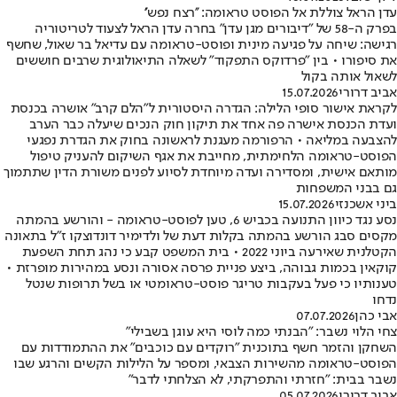
עדן הראל צוללת אל הפוסט טראומה: ''רצח נפש''
בפרק ה-58 של "דיבורים מגן עדן" בחרה עדן הראל לצעוד לטריטוריה
רגישה: שיחה על פגיעה מינית ופוסט-טראומה עם עדיאל בר שאול, שחשף
את סיפורו • בין "פרדוקס התפקוד" לשאלה התיאולוגית שרבים חוששים
לשאול אותה בקול
אביב דרורי
15.07.2026
לקראת אישור סופי הלילה: הגדרה היסטורית ל"הלם קרב" אושרה בכנסת
ועדת הכנסת אישרה פה אחד את תיקון חוק הנכים שיעלה כבר הערב
להצבעה במליאה • הרפורמה מעגנת לראשונה בחוק את הגדרת נפגעי
הפוסט-טראומה הלחימתית, מחייבת את אגף השיקום להעניק טיפול
מותאם אישית, ומסדירה ועדה מיוחדת לסיוע לפנים משורת הדין שתתמוך
גם בבני המשפחות
ביני אשכנזי
15.07.2026
נסע נגד כיוון התנועה בכביש 6, טען לפוסט-טראומה - והורשע בהמתה
מקסים סבג הורשע בהמתה בקלות דעת של ולדימיר דונדוצקו ז"ל בתאונה
הקטלנית שאירעה ביוני 2022 • בית המשפט קבע כי נהג תחת השפעת
קוקאין בכמות גבוהה, ביצע פניית פרסה אסורה ונסע במהירות מופרזת •
טענותיו כי פעל בעקבות טריגר פוסט-טראומטי או בשל תרופות שנטל
נדחו
אבי כהן
07.07.2026
צחי הלוי נשבר: "הבנתי כמה לוסי היא עוגן בשבילי"
השחקן והזמר חשף בתוכנית "רוקדים עם כוכבים" את ההתמודדות עם
הפוסט-טראומה מהשירות הצבאי, ומספר על הלילות הקשים והרגע שבו
נשבר בבית: "חזרתי והתפרקתי, לא הצלחתי לדבר"
אביב דרורי
05.07.2026