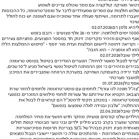
רנואר משיקה קולקציה עם מסר שכולנו צריכים לשמוע
שלוש חולצות עם מסרים שמעודדים לדבר על פוסט־טראומה, כל ההכנסות
יועברו לתרומה, ושיתוף פעולה אחד שמוכיח שגם לאופנה יש כוח לחולל
שינוי
ליהיא גלמן רם
02.07.2026
1000 ימים למלחמה: יותר מ-26 אלף פצועים - רובם בנפש
אגף השיקום מזהיר מקריסה: זינוק חד במספר הפצועים, מחציתם צעירים
- וקריאה דחופה ליישום המלצות ועדת מור יוסף • "מימוש ההמלצות הללו
הוא לא אופציה - הוא חובה"
לילך שובל
02.07.2026
"עדיף לסבול מאשר לחיות": הפערים האדירים בטיפול בפוסט טראומה
בכירים מזהירים כי זמן ההמתנה לטיפול נפשי בישראל מגיע ל־10 שנים,
לצד ירידה בתעסוקה ושחיקה במערכת הרווחה שמגבירים את הסיכון
למשבר מערכתי
אסף גולן
01.07.2026
"צה"ל מפנה לנו עורף": לוחמים עם פוסט־טראומה נלחמים לחזור שרת
הצבאכ הקפיא את שירותם של עשרות לוחמי מילואים המוכרים כנפגעי
פוסט־טראומה • במכתב תקיף לרמטכ"ל הם קוראים לו לבטל את
ההחלטה: "עלבון ובגידה לאלה שנפצעו בנפשם"
לילך שובל
22.06.2026
הילדים שלנו קורסים נפשית: מחקר חדש חושף את מחיר המלחמה
מחקר שנערך בקרב כרבע מיליון ילדים ובני נוער מבוטחי קופת חולים
מאוחדת מציג זינוק מבהיל של 52% בצריכת תרופות פסיכיאטריות
בשנתיים האחרונות • מהנתונים עולה כי תושבי יישובי הגבול נמצאים