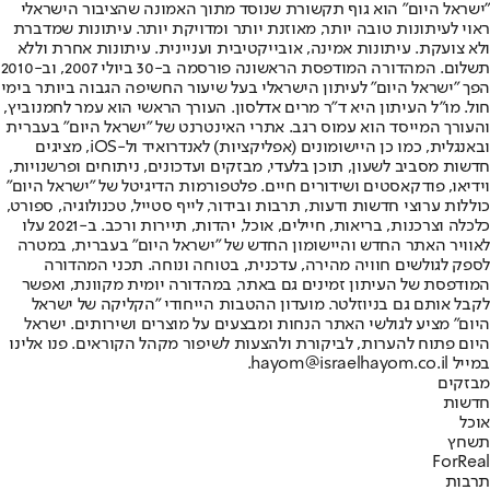
"ישראל היום" הוא גוף תקשורת שנוסד מתוך האמונה שהציבור הישראלי
ראוי לעיתונות טובה יותר, מאוזנת יותר ומדויקת יותר. עיתונות שמדברת
ולא צועקת. עיתונות אמינה, אובייקטיבית ועניינית. עיתונות אחרת וללא
תשלום. המהדורה המודפסת הראשונה פורסמה ב-30 ביולי 2007, וב-2010
הפך "ישראל היום" לעיתון הישראלי בעל שיעור החשיפה הגבוה ביותר בימי
חול. מו"ל העיתון היא ד"ר מרים אדלסון. העורך הראשי הוא עמר לחמנוביץ,
והעורך המייסד הוא עמוס רגב. אתרי האינטרנט של "ישראל היום" בעברית
ובאנגלית, כמו כן היישומונים (אפליקציות) לאנדרואיד ול-iOS, מציגים
חדשות מסביב לשעון, תוכן בלעדי, מבזקים ועדכונים, ניתוחים ופרשנויות,
וידיאו, פודקאסטים ושידורים חיים. פלטפורמות הדיגיטל של "ישראל היום"
כוללות ערוצי חדשות ודעות, תרבות ובידור, לייף סטייל, טכנולוגיה, ספורט,
כלכלה וצרכנות, בריאות, חיילים, אוכל, יהדות, תיירות ורכב. ב-2021 עלו
לאוויר האתר החדש והיישומון החדש של "ישראל היום" בעברית, במטרה
לספק לגולשים חוויה מהירה, עדכנית, בטוחה ונוחה. תכני המהדורה
המודפסת של העיתון זמינים גם באתר, במהדורה יומית מקוונת, ואפשר
לקבל אותם גם בניוזלטר. מועדון ההטבות הייחודי "הקליקה של ישראל
היום" מציע לגולשי האתר הנחות ומבצעים על מוצרים ושירותים. ישראל
היום פתוח להערות, לביקורת ולהצעות לשיפור מקהל הקוראים. פנו אלינו
במייל hayom@israelhayom.co.il.
מבזקים
חדשות
אוכל
תשחץ
ForReal
תרבות