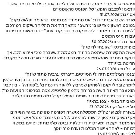
ופוסט-טראומה • יוזמה חדשה פועלת לייצר אתרי בילוי ציבוריים אשר
יותאמו למצבם הנפשי של הפוסט טראומטיים
אסף גולן
31.07.2026
שורד השבי אביתר דוד: "אני מתמודד עם פוסט-טראומה ופלאשבקים"
בפוסט ראשון מאז שובו מהשבי, מתאר דוד את תהליך השיקום המורכב:
"לשרוד זה דבר אחד - להשתקם זה כבר קרב אחר" • בני משפחתו פתחו
עבורו גיוס המונים
מערכת היום
30.07.2026
צופית גרנט: "שקעתי לדיכאון"
אשת התקשורת שיתפה בחוויה המטלטלת שעברה מאז אירוע הלב, אך
דווקא הפתרון שהיא מציעה למשברים נפשיים עורר סערה וזכה לביקורת
חריפה במיוחד
ענבל חייט
26.07.2026
"בזמן הצילומים חזרו לי הסיוטים, דיברתי ערבית מתוך שינה"
מסע מטלטל עבר נדב יעיש מימי שירותו כלוחם ביחידת דובדבן ועד שהפך
לזמר צובר לייקים ולשחקן שמרביץ לליאור רז כמחבל ב"פאודה" • בין לבין
הוא עבר תאונה קשה בבריחה מהמון פלסטיני, צפה בסרטוני הזוועות מ־7
באוקטובר, פרסם שירים חשופים, ואפילו קיבל כמה טיפים מוזיקליים
מאביתר בנאי • צפו בראיון
טל אריאל יקיר
23.07.2026
בשורה לפצועי צה"ל: הממשלה אישרה רפורמה מקיפה באגף השיקום
אגף השיקום יהפוך לרשות לאומית, לכל פצוע יוצמד מנהל אישי, זמני
ההמתנה יקוצרו ומערכות דיגיטליות ובינה מלאכותית יסייעו במיצוי
זכויות - לאחר אישור המלצות ועדת מור יוסף
לילך שובל
16.07.2026