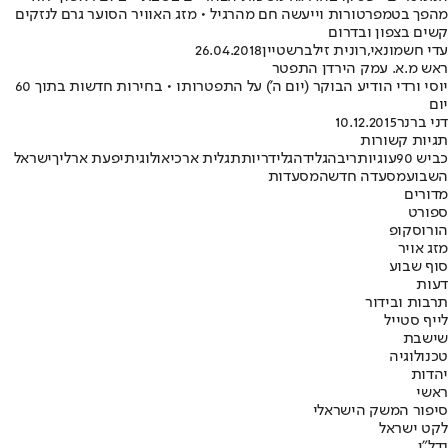
מהפך בטמפרטורות וייעשה חם מהרגיל • מזג האוויר הסוער גרם לנזקים
קשים בצפון ובדרום
עדי חשמונאי
,
רונית זילברשטיין
26.04.2018
ראש מ.א. עמק הירדן התפטר
יוסי ורדי הודיע הבוקר (יום ה') על התפטרותו • בחירות חדשות בתוך 60
יום
דני ברנר
10.12.2015
תגיות קשורות
כביש 90
עוגיות
ריבה
גלידה
גלידריות
תגלית ארכיאולוגית
יפעת ארליך
ישראל
השבוע
מסעדה חדשה
מסעדות
מדורים
ספורט
הורוסקופ
מזג אויר
סוף שבוע
דעות
תרבות ובידור
לייף סטייל
שישבת
טכנולוגיה
יהדות
ראשי
סיפור המשק הישראלי
לקט ישראל
נדל"ן