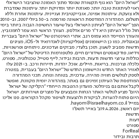
"ישראל היום" הוא גוף תקשורת שנוסד מתוך האמונה שהציבור הישראלי
ראוי לעיתונות טובה יותר, מאוזנת יותר ומדויקת יותר. עיתונות שמדברת
ולא צועקת. עיתונות אמינה, אובייקטיבית ועניינית. עיתונות אחרת וללא
תשלום. המהדורה המודפסת הראשונה פורסמה ב-30 ביולי 2007, וב-2010
הפך "ישראל היום" לעיתון הישראלי בעל שיעור החשיפה הגבוה ביותר בימי
חול. מו"ל העיתון היא ד"ר מרים אדלסון. העורך הראשי הוא עמר לחמנוביץ,
והעורך המייסד הוא עמוס רגב. אתרי האינטרנט של "ישראל היום" בעברית
ובאנגלית, כמו כן היישומונים (אפליקציות) לאנדרואיד ול-iOS, מציגים
חדשות מסביב לשעון, תוכן בלעדי, מבזקים ועדכונים, ניתוחים ופרשנויות,
וידיאו, פודקאסטים ושידורים חיים. פלטפורמות הדיגיטל של "ישראל היום"
כוללות ערוצי חדשות ודעות, תרבות ובידור, לייף סטייל, טכנולוגיה, ספורט,
כלכלה וצרכנות, בריאות, חיילים, אוכל, יהדות, תיירות ורכב. ב-2021 עלו
לאוויר האתר החדש והיישומון החדש של "ישראל היום" בעברית, במטרה
לספק לגולשים חוויה מהירה, עדכנית, בטוחה ונוחה. תכני המהדורה
המודפסת של העיתון זמינים גם באתר, במהדורה יומית מקוונת, ואפשר
לקבל אותם גם בניוזלטר. מועדון ההטבות הייחודי "הקליקה של ישראל
היום" מציע לגולשי האתר הנחות ומבצעים על מוצרים ושירותים. ישראל
היום פתוח להערות, לביקורת ולהצעות לשיפור מקהל הקוראים. פנו אלינו
במייל hayom@israelhayom.co.il.
יום ראשון, 19.4.2026
ב' באייר תשפ"ו
חדשות
דעות
ספורט
ForReal
תרבות ובידור