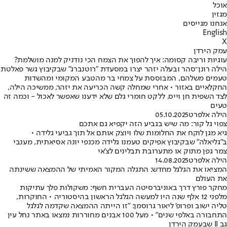
אוכל
מגזין
אנחנו מגייסים
English
X
עמק הירדן
עוגיות וריבה קסומה: איך להפוך את הצמח הכי נודניק למנה מושלמת?
הילה רונן־סהר ובעלה יזהר יצרו במסעדת "רוטנברג" שבקיבוץ גשר פאלטת
טעמים משלהם, המבוססת על צמחי בר מהטבע המקומי ומהשדות
החקלאיים באזור • אחרי שמחלה קשה הכריעה את יזהר, ממשיכה הילה,
לצד השפית חן וייס, ללקט חומרי גלם שלא ידענו שאפשר לאכול - וכמה זה
טעים
הילה אלפרט
05.10.2025
צפוי גל קור: מה שיש בגביע הזה יקפיא גם אתכם
גיא מגן לוקח את החלומות שלו ויוצק אותם אל תוך גביעי גלידה •
ב"גליאלה" שבקיבוץ אפיקים טעמנו גלידה מכנפי יונה אסיאתית, מענבי
צמר גפן מתוק או מתערובת תבלינים לצ'אי
הילה אלפרט
14.08.2025
המציאו את הגלגל מחדש: התגלה המקור האמיתי של ההמצאה ששינתה
את העולם
מחקר פורץ דרך באוניברסיטה העברית חשף: משקולות פלך עתיקות
מלפני 12 אלף שנה היו למעשה הגלגל הראשון בהיסטוריה • החוקרות,
טליה ישוב ופרופ' ליאור גרוסמן: "זו הייתה ההמצאה שקדמה לגלגל
התחבורה באלפי שנים" • מעל 100 אבנים מחוררות נמצאו באתר נחל עין
גב II שבעמק הירדן