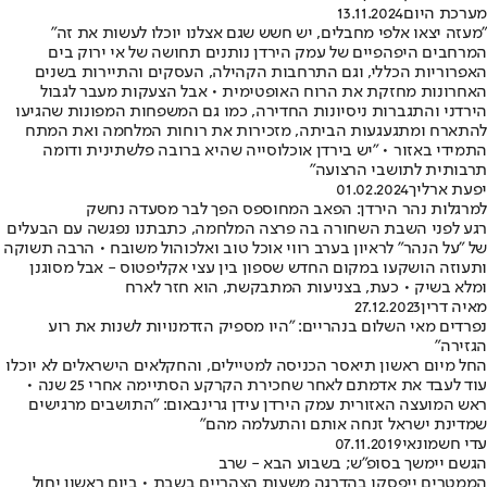
מערכת היום
13.11.2024
"מעזה יצאו אלפי מחבלים, יש חשש שגם אצלנו יוכלו לעשות את זה"
המרחבים היפהפיים של עמק הירדן נותנים תחושה של אי ירוק בים
האפרוריות הכללי, וגם התרחבות הקהילה, העסקים והתיירות בשנים
האחרונות מחזקת את הרוח האופטימית • אבל הצעקות מעבר לגבול
הירדני והתגברות ניסיונות החדירה, כמו גם המשפחות המפונות שהגיעו
להתארח ומתגעגעות הביתה, מזכירות את רוחות המלחמה ואת המתח
התמידי באזור • "יש בירדן אוכלוסייה שהיא ברובה פלשתינית ודומה
תרבותית לתושבי הרצועה"
יפעת ארליך
01.02.2024
למרגלות נהר הירדן: הפאב המחוספס הפך לבר מסעדה נחשק
רגע לפני השבת השחורה בה פרצה המלחמה, כתבתנו נפגשה עם הבעלים
של "על הנהר" לראיון בערב רווי אוכל טוב ואלכוהול משובח • הרבה תשוקה
ותעוזה הושקעו במקום החדש שספון בין עצי אקליפטוס - אבל מסוגנן
ומלא בשיק • כעת, בצניעות המתבקשת, הוא חזר לארח
מאיה דרין
27.12.2023
נפרדים מאי השלום בנהריים: "היו מספיק הזדמנויות לשנות את רוע
הגזירה"
החל מיום ראשון תיאסר הכניסה למטיילים, והחקלאים הישראלים לא יוכלו
עוד לעבד את אדמתם לאחר שחכירת הקרקע הסתיימה אחרי 25 שנה •
ראש המועצה האזורית עמק הירדן עידן גרינבאום: "התושבים מרגישים
שמדינת ישראל זנחה אותם והתעלמה מהם"
עדי חשמונאי
07.11.2019
הגשם יימשך בסופ"ש; בשבוע הבא - שרב
הממטרים ייפסקו בהדרגה משעות הצהריים בשבת • ביום ראשון יחול