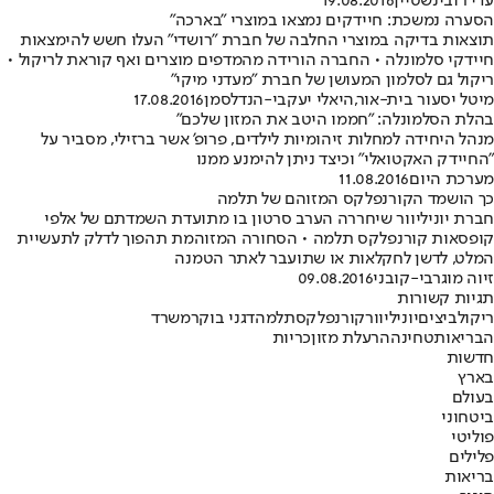
עדי רובינשטיין
19.08.2016
הסערה נמשכת: חיידקים נמצאו במוצרי "בארכה"
תוצאות בדיקה במוצרי החלבה של חברת "רושדי" העלו חשש להימצאות
חיידקי סלמונלה • החברה הורידה מהמדפים מוצרים ואף קוראת לריקול •
ריקול גם לסלמון המעושן של חברת "מעדני מיקי"
מיטל יסעור בית-אור
,
היאלי יעקבי-הנדלסמן
17.08.2016
בהלת הסלמונלה: "חממו היטב את המזון שלכם"
מנהל היחידה למחלות זיהומיות לילדים, פרופ' אשר ברזילי, מסביר על
"החיידק האקטואלי" וכיצד ניתן להימנע ממנו
מערכת היום
11.08.2016
כך הושמד הקורנפלקס המזוהם של תלמה
חברת יוניליוור שיחררה הערב סרטון בו מתועדת השמדתם של אלפי
קופסאות קורנפלקס תלמה • הסחורה המזוהמת תהפוך לדלק לתעשיית
המלט, לדשן לחקלאות או שתועבר לאתר הטמנה
זיוה מוגרבי-קובני
09.08.2016
תגיות קשורות
ריקול
ביצים
יוניליוור
קורנפלקס
תלמה
דגני בוקר
משרד
הבריאות
טחינה
הרעלת מזון
כריות
חדשות
בארץ
בעולם
ביטחוני
פוליטי
פלילים
בריאות