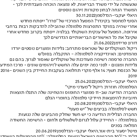
שנעשתה על ידי משרד הבריאות, לא נמצאה הוכחה מעבדתית לכך •
המשרד הנחה לבחון מקורות זיהום נוספים
היאלי יעקבי-הנדלסמן
30.11.2022
הסוף למחסור בקינדר? המפעל המרכזי של "פררו" ייפתח מחדש
אחרי שהיה במוקד התפרצות סלמונלה שהובילה להדבקות רבות ברחבי
אירופה, המפעל של ענקית השוקולד בבלגיה ייפתח בקרוב מחדש אחרי
שקיבל את כל האישורים הבריאותיים הנדרשים לכך
דורון פרידמן
21.06.2022
ריקול השוקולדים של שטראוס מתרחב: גלידות ומוצרים נוספים יורדו
מהמדפים; האינדיקציה לסלמונלה - התקבלה בסופ"ש
החברה פרסמה רשימה מעודכנת של שוקולדים שאסור לצרוך, בהם גם
גלידות ומגנום • לפני כמה ימים עלה החשש לזיהומים שונים • מרכז המידע
של הכנסת חשף: 14 אלף מקרי תחלואה בעקבות החיידק בין השנים 2016-
2019
היאלי יעקבי-הנדלסמן
25.04.2022
הסלמונלה חוזרת: ריקול ל"מעדני מיקי"
החברה הודיעה שב-11 ממוצרי החומוס והטחינה שלה התגלו תוצאות
חיוביות להימצאות חיידקי סלמונלה בחומרי הגלם
היאלי יעקבי-הנדלסמן
20.08.2019
חשש לסלמונלה בביצים של "יש מעוף"
החברה הגלילית הודיעה כי יש חשד שחלק מהביצים שלה נגועות
בסלמונלה • החיידק עלול לגרום לשלשולים ולחום • הרשימה החשודה
המלאה בפנים
מיטל יסעור בית-אור
,
היאלי יעקבי-הנדלסמן
20.06.2019
דו"ח: כ־30% מהביצים בישראל נגועות בסלמונלה; 10% מהמטילות הושמדו