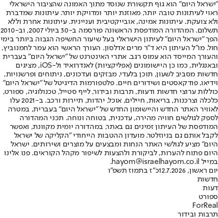
"ישראל היום" הוא גוף תקשורת שנוסד מתוך האמונה שהציבור הישראלי
ראוי לעיתונות טובה יותר, מאוזנת יותר ומדויקת יותר. עיתונות שמדברת
ולא צועקת. עיתונות אמינה, אובייקטיבית ועניינית. עיתונות אחרת וללא
תשלום. המהדורה המודפסת הראשונה פורסמה ב-30 ביולי 2007, וב-2010
הפך "ישראל היום" לעיתון הישראלי בעל שיעור החשיפה הגבוה ביותר בימי
חול. מו"ל העיתון היא ד"ר מרים אדלסון. העורך הראשי הוא עמר לחמנוביץ,
והעורך המייסד הוא עמוס רגב. אתרי האינטרנט של "ישראל היום" בעברית
ובאנגלית, כמו כן היישומונים (אפליקציות) לאנדרואיד ול-iOS, מציגים
חדשות מסביב לשעון, תוכן בלעדי, מבזקים ועדכונים, ניתוחים ופרשנויות,
וידיאו, פודקאסטים ושידורים חיים. פלטפורמות הדיגיטל של "ישראל היום"
כוללות ערוצי חדשות ודעות, תרבות ובידור, לייף סטייל, טכנולוגיה, ספורט,
כלכלה וצרכנות, בריאות, חיילים, אוכל, יהדות, תיירות ורכב. ב-2021 עלו
לאוויר האתר החדש והיישומון החדש של "ישראל היום" בעברית, במטרה
לספק לגולשים חוויה מהירה, עדכנית, בטוחה ונוחה. תכני המהדורה
המודפסת של העיתון זמינים גם באתר, במהדורה יומית מקוונת, ואפשר
לקבל אותם גם בניוזלטר. מועדון ההטבות הייחודי "הקליקה של ישראל
היום" מציע לגולשי האתר הנחות ומבצעים על מוצרים ושירותים. ישראל
היום פתוח להערות, לביקורת ולהצעות לשיפור מקהל הקוראים. פנו אלינו
במייל hayom@israelhayom.co.il.
יום ראשון, 12.7.2026
כ"ז בתמוז תשפ"ו
חדשות
דעות
ספורט
ForReal
תרבות ובידור