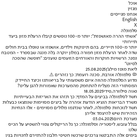
אוכל
מגזין
אנחנו מגייסים
English
X
סלמונלה
"אשתי ההרה מאושפזת": יותר מ-100 נופשים קיבלו הרעלת מזון ביעד
תיירותי
יותר מ-100 תיירים, בהם תינוקות וילדים, אושפזו או טופלו בבית חולים
שדה לאחר הרעלת מזון חמורה במלון יוקרה בלה מנגה שבספרד • המטבח
נסגר, הרשויות חוקרות והאורחים הזועמים טוענים: "חופשה שהפכה
לסיוט"
ליאת מופז מילצ'ן
25.08.2025
🦠 סלמונלה אורבת, סכנה רועמת: כך נזהרים ⚠️
מדוע הסלמונלה מהווה איום משמעותי על בריאותנו וכיצד החיידק
המסתורי הזה מצליח להתחמק מהמערכות שאמורות להגן עלינו?
נאוה סילוורה
,
פידי
18.05.2025
חשד לסלמונלה בביצים על המדף: כך תזהו את האריזות הבעייתיות
משרד הבריאות הוציא הודעת אזהרה על ביצים מסוימות שנמצאו כבעלות
חשד לנוכחות סלמונלה, לאחר שנדגמו מלולים מסוימים • אלו הנחיות
הזהירות שיש להיצמד אליהן
מערכת היום
03.04.2025
בגלל עובש, ליסטריה וסלמונלה: כך גל הריקולים צפוי להשפיע על הכיס
שלנו
בימים אלה התבקשו צרכנים שרכשו חטיפי חלבון להחזירם לחנויות בגין