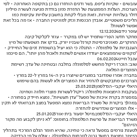
עובשים • שקיות צ'יפס, בשר ודגים הוחזרו גם כן בתקופה האחרונה • לפי
הערכות, העלות הממוצעת של החזרת מזון בודדת מגיעה לעשרה מיליון
דולר בעלויות ישירות, וזאת מבלי לקחת בחשבון עלויות עקיפות כמו
הליכים משפטיים, אובדן הכנסות ונזק למוניטין החברה • אז מה בכל זאת
אפשר לעשות?
עופר נידם
12.12.2024
מחקר חדש: הפרי שתמיד יש לנו במקרר - עוזר לקלקול קיבה
החוקרים, מאוניברסיטת קורנל שבניו יורק, בדקו את השפעתו של מיץ
העגבניות על סלמונלה • התגלה כי הוא יעיל בהשמדת זנים של החיידק •
"מקווים שהממצאים יעודדו אנשים לשתות ולאכול מהן יותר", הם סיכמו
ענבל חייט
06.02.2024
שוב: הוכרז ריקול מחשש לסלמונלה בחלבה ובטחינה של עדן; רשימת
המוצרים המלאה
בחברה אמרו שמדובר במוצרים שיוצרו בין ה-14 במרץ ל-22 במרץ •
הצרכנים מתבקשים להחזיר את המוצרים ולא לעשות בהם שימוש
היאלי יעקבי-הנדלסמן
23.03.2023
בעקבות הימצאות סלמונלה: ריקול לעשרות מוצרי חלווה וטחינה
במסגרת בקרת איכות של מפעל "עדן תעשיות", נמצא חיידק בסחורה •
במהלך ביקורת של משרד הבריאות נמצא המפעל במצב תברואתי לא תקין
• אלו המוצרים שנדרשים להחזרה
היאלי יעקבי-הנדלסמן
,
מיטל יסעור בית-אור
25.01.2023
משרד הבריאות על פרשת הסלמונלה בחומוס: "לא ניתן לקבוע מה מקור
הזיהום"
לטענת גורמים במפעל נראה כי טחינה, שהיא חומר הגלם המרכזי בתהליך
הייצור, נמצאת בחשד גבוה לנוכחות הסלמונלה • אולם על פי הבדיקה