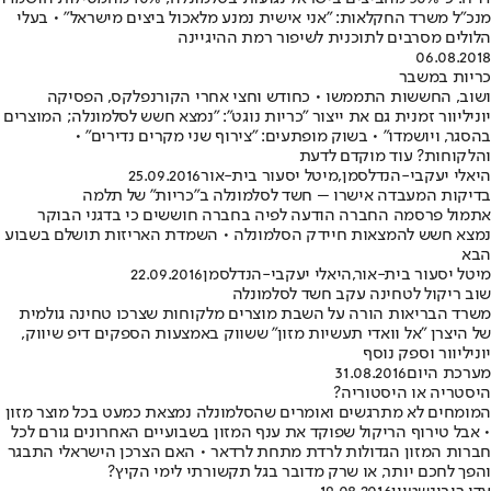
מנכ"ל משרד החקלאות: "אני אישית נמנע מלאכול ביצים מישראל" • בעלי
הלולים מסרבים לתוכנית לשיפור רמת ההיגיינה
06.08.2018
כריות במשבר
ושוב, החששות התממשו • כחודש וחצי אחרי הקורנפלקס, הפסיקה
יוניליוור זמנית גם את ייצור "כריות נוגט": "נמצא חשש לסלמונלה; המוצרים
בהסגר, ויושמדו" • בשוק מופתעים: "צירוף שני מקרים נדירים" •
והלקוחות? עוד מוקדם לדעת
היאלי יעקבי-הנדלסמן
,
מיטל יסעור בית-אור
25.09.2016
בדיקות המעבדה אישרו – חשד לסלמונלה ב"כריות" של תלמה
אתמול פרסמה החברה הודעה לפיה בחברה חוששים כי בדגני הבוקר
נמצא חשש להמצאות חיידק הסלמונלה • השמדת האריזות תושלם בשבוע
הבא
מיטל יסעור בית-אור
,
היאלי יעקבי-הנדלסמן
22.09.2016
שוב ריקול לטחינה עקב חשד לסלמונלה
משרד הבריאות הורה על השבת מוצרים מלקוחות שצרכו טחינה גולמית
של היצרן "אל וואדי תעשיות מזון" ששווק באמצעות הספקים דיפ שיווק,
יוניליוור וספק נוסף
מערכת היום
31.08.2016
היסטריה או היסטוריה?
המומחים לא מתרגשים ואומרים שהסלמונלה נמצאת כמעט בכל מוצר מזון
• אבל טירוף הריקול שפוקד את ענף המזון בשבועיים האחרונים גורם לכל
חברות המזון הגדולות לרדת מתחת לרדאר • האם הצרכן הישראלי התבגר
והפך לחכם יותר, או שרק מדובר בגל תקשורתי לימי הקיץ?