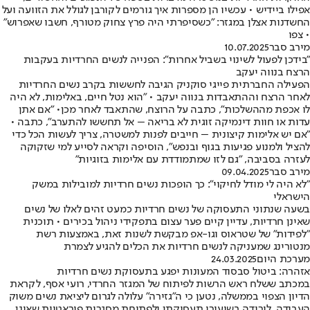
אפילו ביידיש • עכשיו הן מספרות איך גורמים לקורבן לגולל את הזוועה ועל
החשדנות אצלן במגזר: "כשסיפרתי היה פרץ צחוק מטורף, חשבו שאפרוש"
• צפו
מירב סבר
10.07.2025
"בידכן לפעול לשינוי בשביל אחרות": הפנייה לנשים החרדיות בעקבות
הרצח בנווה יעקב
הפעילה החברתית פייגי סוקניק הגיבה לחששות בקרב נשים החרדיות
לאחר הרצח וההתאבדות בנווה יעקב • "הוא נטל חיים, באלימות, לא היה
לו אכפת מההשלכות", כתבה על הרוצח, שהתאבד לאחר מכן• "אם אתן
עדות או חוות דינמיקה זוגית לא בריאה – אל תחששו להתערב", כתבה •
"אם יש אלימות קיצונית – חייבים לפנות למשטרה, צריך לעשות הכל כדי
להציל ולמנוע פגיעות בגוף ובנפש", הוסיפה וקראה לסייע למי שזקוקה
לעזרה בסביבה, "גם לזו שמתמודדת עם אלימות בזוגיות"
מירב סבר
09.04.2025
"לא היה לי מודל לחיקוי": כך הופכות נשים חרדיות למובילות במשק
הישראלי
בשעה שנתוני התעסוקה של נשים חרדיות כמעט זהים לאלו של נשים
שאינן חרדיות, עדיין קיים פער עצום בתפקידי ניהול בכירים • תוכנית
"לפידות" של שטראוס וגו-אפ מבקשת לשנות זאת, באמצעות רשת
מנטורינג שמעניקה לנשים חרדיות את הכלים להגיע לצמרת
מערכת היום
24.03.2025
אזהרה: ביטול סבסוד המעונות יפגע בתעסוקת נשים חרדיות
במכתב ששלח ראש הרשות לפיתוח של המגזר החרדי, רועי אסף, לקראת
הדיון הצפוי בממשלה, נטען כי ה"גזירה" עלולה לגרום ליציאת נשים משוק
העבודה, לירידה בשיעורי תעסוקתן ולפתיחת מסגרות פיראטיות שאינן