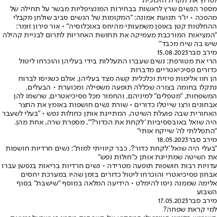
לפרוץ את תקרת הזכוכית
מספר הנשים שרץ לראשות בבחירות המונציפליות מבשר על תחילה של
מהפכה • יו"ר תנועת אמונה: "המקומות של הנשים סביב שולחן מקבלי
ההחלטות קטן באופן משמעותי מהיחס באוכלוסיה" • אור פירון זומר:
"המציאות המורכבת מעמיקה את תחושת האחריות לתרום לבניית קהילה
שיש בה שיח מכבד"
מירב סבר
15.08.2023
הרי את מטורפת: נשים שעברו התעללות בידי בעליהן והוכרחו ליטול
כדורים פסיכיאטריים מדברות
הן חוו אלימות פיזית וכלכלית קשה מצד בעליהן, אולם כשניסו לברוח
נתקלו בחומה בצורה שכללה תופעה משפילה ומכוערת • הבעלים,
המשפחות, "מטפלים" למיניהם, והחמור מכל פסיכיאטרים, שרשמו להן
אבחונים ורצו שייטלו כדורים • שורת נשים חושפות באומץ את החצר
האחורית שבה פועלת השיטה, המתייגת אותן כחולות נפש • "בעלי לשעבר
היה שואל באובססיביות 'לקחת את הכדור?'", מספרת שרה, אחת מהן.
"התפללתי לה' שייקח אותי"
מירב סבר
18.05.2023
"בעלי היה שואל 'לקחת כדור?', כבר קיוויתי למות": נשים חרדיות חושפות
את השיטה שמתייגת אותן כ"חולות נפש"
עדויות רבות חושפות תופעה מטרידה • נשים חרדיות בריאות בנפשן עברו
אבחון פסיכיאטרי והוכרחו ליטול כדורים בזמן שהיו במערכת יחסים
אלימה שממנה ניסו להימלט • הידיעה המלאה במוסף "שישבת" בסוף
השבוע
מירב סבר
17.05.2023
למי קראת שפחה?