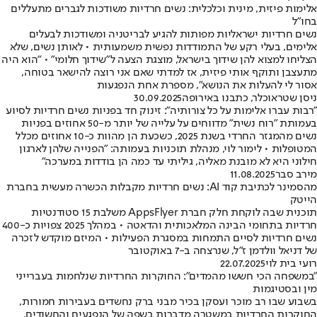
אלימות פיזית, מינית וכלכלית: נשים חרדיות משודכות לגברים מתעללים
בחו"ל
נשים חרדיות ישראליות מפותות להגיע לבריטניה ומשודכות לבעלים
אלימים, בעלי רקע של התמודדות נפשית משמעותית • לאותן נשים, שלא
הצליחו למצוא להן שידוך בישראל, מוצגת הצעה ל"שידוך חלומי" • "הוא היה
מתעצבן ותוקף אותי פיזית, אז למדתי שאם אני רוצה להישאר בטוחה,
אסור לי להעלות את הנושא", מספרת אחת הנפגעות
ניסן שטראוכלר, כתבנו באירופה
30.09.2025
"רבות עברו אלימות על כל צורותיה": זינוק חד בפניות נשים חרדיות לסיוע
בעמותת "רוח נשית" מדווחים על עלייה של יותר מ-50 אחוזים בפניות
נשים מהמגזר החרדי בשנת 2025, כשכעת הן מהוות כ-10 אחוזים מכלל
המטופלות • לימור לוי, מנהלת תוכניות בעמותה: "הפנייה שלהן לארגון
חילוני היא לא מובנת מאליה, גיליתי עד כמה הן בודדות במערכה"
מירב סבר
11.08.2025
מהסמינר לכתיבת קוד AI: נשים חרדיות מקבלות הכשרה מעשית בחברת
הייטק
תוכנית שבה לוקחת חלק חברת AppsFlyer משלבת 15 סטודנטיות
חרדיות בתחומי הבינה המלאכותית והדאטה • במהלך 2025 צפויות כ-400
נשים חרדיות לסיים התמחות במסגרת הפעילות • המיזם מוקדש לזכרה
של דניאל וולדמן ז"ל, שנרצחה ב-7 באוקטובר
רועי בית לוי
22.07.2025
"במשפחה הכי חששו מהמדים": החוקרות החרדיות שנלחמות בעברייני
מין ובסטיגמות
בשבוע שבו רב מוכר ועסקן בכיר מבני ברק נחשדים בעבירות חמורות,
החוקרות החרדיות במשטרה מדברות בשפה של הנפגעים והחשודים,