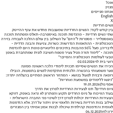
אוכל
מגזין
אנחנו מגייסים
English
X
נשים חרדיות
בין קודש לקוד: הנשים החרדיות שמעצבות מחדש את ענף ההייטק
שתי נשים חרדיות - מהנדסת תוכנה באימפרבה-תאלס ומפתחת תוכנה
באפספלייר - מספרות ל"היום" על השילוב בין עולם ההלכה לעבודה בזירה
הטכנולוגית • ההתאמות הנדרשות: כשרות, צניעות והבנה הדדית •
לדבריהן, מעל 50% מהבנות בתיכונים הליטאיים פונות היום להנדסת
תוכנה • "לימוד תורה מגיל צעיר מטפח חשיבה לוגית שמתחברת באופן
טבעי לעולמות הטכנולוגיה והסייבר"
רועי בית לוי
02.02.2026
הכירו את הנשים שסיימו תכנית לימודי הלכה ראשונה מסוגה
פער משמעותי בהכשרה הלכתית מתקדמת לנשים בתפוצות, הובילו
רופאה ורבנית לפעול בנושא • המחזור הראשון הסתיים בהצלחה יתרה:
"ניגשו ללימודים במשמעת ואחריות"
אסף גולן
19.01.2026
גיוס חרדים? תנו לצעירות החרדיות לפרוץ את הדרך
בעוד הוויכוח על גיוס החרדים תקוע והפתרון לא נראה באופק, דווקא
הצעירות החרדיות יכולות לפרוץ דרך לשינוי פני החברה הישראלית •
שילוב בנות חרדיות בשירות הלאומי אינו ויתור על דרך, אלא הזדמנות
לאומית והזדמנות קהילתית שיכולה לבנות אמון אמיתי בין המגזרים
ירון לוץ
04.12.2025