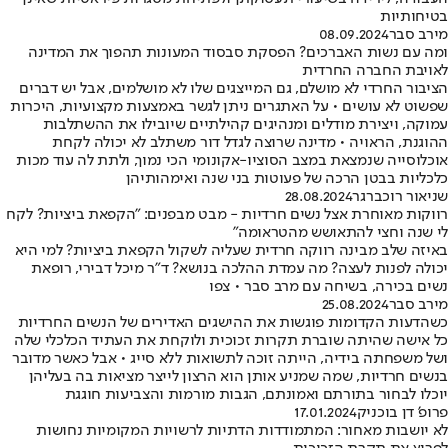
בטיחותיות
מירב סבר
08.09.2024
ומה עם נשות האברכים? הפסקת סבסוד המעונות תהפוך את המדינה
לאויבת החברה החרדית
הציבור החרדי לא מושלם, גם המייצגים שלו לא מושלמים, אבל יש דברים
שפשוט לא עושים • על האתגרים ניתן לגשר באמצעות מקצועיות, היכרות
עמוקה, ויצירת מודלים ומנהיגים קהילתיים שיובילו את ההשתלבות
ההוגנת, הראויה • מדינה שרוצה לגדל דור משתלב לא יכולה לקחת
אוכלוסייה שנמצאת במצב הסוציו-אקונומי הכי נמוך, ולתת לה עוד מכות
כלכליות בבטן הרכה של פעוטות בני שנה ואימהותיהן
שניאור רוכברגר
28.08.2024
רווקות מאוחרת אצל נשים חרדיות - מבט מבפנים: "הקפאת ביציות? לקח
לי שנה וחצי להתאושש מהטראומה"
באיזה שלב מבינה רווקה חרדית שעליה לשקול הקפאת ביציות? למי היא
יכולה לפנות לעצה? מה עמדת ההלכה בנושא? ד"ר מיכל דבירי, רופאת
נשים בכירה, בשיחה עם מרב סבר • צפו
מירב סבר
25.08.2024
כשהדעות הקדומות פוגשות את ההישגים האדירים של הנשים החרדיות
כל אישה שהיתה שוברת תקרות זכוכית ולוקחת את העתיד הכלכלי שלה
ושל משפחתה בידיה, הייתה זוכה לתשואות ללא סייג • אבל כאשר מדובר
בנשים חרדיות, שמה שמניע אותן הוא הרצון לייצר מציאות בה בעליהן
יוכלו לבחור בתורתם ואמונתם, הגבות מורמות והצביעות חוגגת
פרופ' דן בוכניק
17.01.2024
לא יושבות מאחור: המתמודדות הדתיות לרשויות המקומיות נחושות