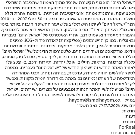
"ישראל היום" הוא גוף תקשורת שנוסד מתוך האמונה שהציבור הישראלי
ראוי לעיתונות טובה יותר, מאוזנת יותר ומדויקת יותר. עיתונות שמדברת
ולא צועקת. עיתונות אמינה, אובייקטיבית ועניינית. עיתונות אחרת וללא
תשלום. המהדורה המודפסת הראשונה פורסמה ב-30 ביולי 2007, וב-2010
הפך "ישראל היום" לעיתון הישראלי בעל שיעור החשיפה הגבוה ביותר בימי
חול. מו"ל העיתון היא ד"ר מרים אדלסון. העורך הראשי הוא עמר לחמנוביץ,
והעורך המייסד הוא עמוס רגב. אתרי האינטרנט של "ישראל היום" בעברית
ובאנגלית, כמו כן היישומונים (אפליקציות) לאנדרואיד ול-iOS, מציגים
חדשות מסביב לשעון, תוכן בלעדי, מבזקים ועדכונים, ניתוחים ופרשנויות,
וידיאו, פודקאסטים ושידורים חיים. פלטפורמות הדיגיטל של "ישראל היום"
כוללות ערוצי חדשות ודעות, תרבות ובידור, לייף סטייל, טכנולוגיה, ספורט,
כלכלה וצרכנות, בריאות, חיילים, אוכל, יהדות, תיירות ורכב. ב-2021 עלו
לאוויר האתר החדש והיישומון החדש של "ישראל היום" בעברית, במטרה
לספק לגולשים חוויה מהירה, עדכנית, בטוחה ונוחה. תכני המהדורה
המודפסת של העיתון זמינים גם באתר, במהדורה יומית מקוונת, ואפשר
לקבל אותם גם בניוזלטר. מועדון ההטבות הייחודי "הקליקה של ישראל
היום" מציע לגולשי האתר הנחות ומבצעים על מוצרים ושירותים. ישראל
היום פתוח להערות, לביקורת ולהצעות לשיפור מקהל הקוראים. פנו אלינו
במייל hayom@israelhayom.co.il.
יום שני, 27.7.2026
י"ג באב תשפ"ו
חדשות
דעות
ספורט
ForReal
תרבות ובידור