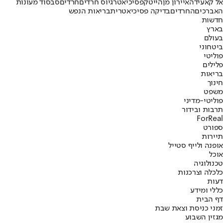
אל קאעידה
איירון מן
הייטק
פסיכיאטר
גיוס חרדים
חרדים
סבסוד מעונות
האברכים
החרדים
בדיקה פסיכיאטרית
בריאות הנפש
חדשות
בארץ
בעולם
ביטחוני
פוליטי
פלילים
בריאות
חינוך
משפט
פוליטי-מדיני
תרבות ובידור
ForReal
ספורט
תיירות
אופנה ולייף סטייל
אוכל
טכנולוגיה
כלכלה וצרכנות
דעות
כללי ומידע
דף הבית
זמני כניסת וצאת שבת
מגזין השבוע