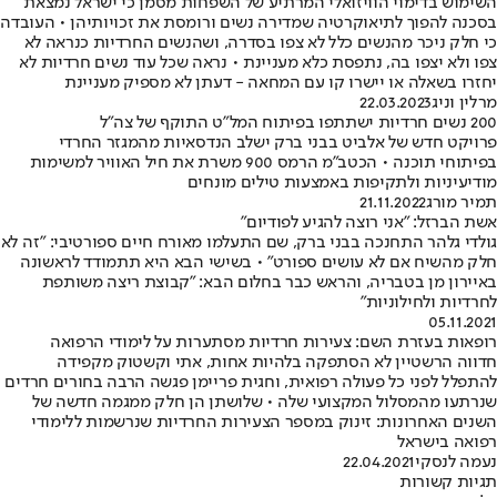
השימוש בדימוי הוויזואלי המרתיע של השפחות מסמן כי ישראל נמצאת
בסכנה להפוך לתיאוקרטיה שמדירה נשים ורומסת את זכויותיהן • העובדה
כי חלק ניכר מהנשים כלל לא צפו בסדרה, ושהנשים החרדיות כנראה לא
צפו ולא יצפו בה, נתפסת כלא מעניינת • נראה שכל עוד נשים חרדיות לא
יחזרו בשאלה או יישרו קו עם המחאה - דעתן לא מספיק מעניינת
מרלין וניג
22.03.2023
200 נשים חרדיות ישתתפו בפיתוח המל"ט התוקף של צה"ל
פרויקט חדש של אלביט בבני ברק ישלב הנדסאיות מהמגזר החרדי
בפיתוחי תוכנה • הכטב"מ הרמס 900 משרת את חיל האוויר למשימות
מודיעיניות ולתקיפות באמצעות טילים מונחים
תמיר מורג
21.11.2022
אשת הברזל: "אני רוצה להגיע לפודיום"
גולדי גלהר התחנכה בבני ברק, שם התעלמו מאורח חיים ספורטיבי: "זה לא
חלק מהשיח אם לא עושים ספורט" • בשישי הבא היא תתמודד לראשונה
באיירון מן בטבריה, והראש כבר בחלום הבא: "קבוצת ריצה משותפת
לחרדיות ולחילוניות"
05.11.2021
רופאות בעזרת השם: צעירות חרדיות מסתערות על לימודי הרפואה
חדווה הרשטיין לא הסתפקה בלהיות אחות, אתי וקשטוק מקפידה
להתפלל לפני כל פעולה רפואית, וחגית פריימן פגשה הרבה בחורים חרדים
שנרתעו מהמסלול המקצועי שלה • שלושתן הן חלק ממגמה חדשה של
השנים האחרונות: זינוק במספר הצעירות החרדיות שנרשמות ללימודי
רפואה בישראל
נעמה לנסקי
22.04.2021
תגיות קשורות