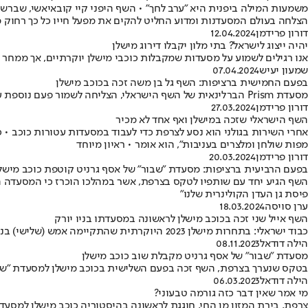
משמעות המילה ביפנית היא "ערב לחך" • השף היפני קיי קובאיאשי, שברש
הצלחה בעולם המסעדנות ומדוע החליט להקים את מפעל חייו כל כך רחוק 
דורון פרידמן
12.04.2024
יהיה ייצוג לישראל? בתי מלון יקבלו דירוג מישלן
אנו רגילים לשמוע על מסעדות שמקבלות כוכבי מישלן יוקרתיים, אך ממחר ה
שמעון יעיש
07.04.2024
בפעם החמישית ברציפות: השף גל בן משה זכה בכוכב מישלן
מסעדת Prism הברלינאית של השף הישראלי, הצליחה לשמור פעם נוספת על הכוכב שקיבלה ממדריך המסעדות המוביל בעולם • למרות שהודה כי התאכזב שלא קיבל כוכב שני, בן משה הביע את שמחתו: "אני אסיר תודה"
דורון פרידמן
27.03.2024
השף הישראלי שזכה במישלן ואף אחד לא מכיר
מפות שולחן ומלצרים בעניבות", הוא אומר • ראיון מיוחד
דורון פרידמן
20.03.2024
בפעם הרביעית ברציפות: מסעדת "שבור" של אסף גרניט קוטפת כוכב מישל
השף הגיע יחד עם שותפיו לטקס בצרפת, אשר במהלכו הוכרז כי המסעדה ה
פיסת גן העדן הקולינרית שלנו"
ערן סויסה
18.03.2024
השף אייל שני זכה בכוכב מישלן לראשונה במסעדתו בניו יורק
כבוד ישראלי: בתחרות מישלן 2023 היוקרתית שהתקיימה אמש (שלישי) בניו יורק, זכה השף המוערך בכוכב מישלן ראשון למסעדתו "שמונה"
הילה דודאל
08.11.2023
מסעדת "שבור" של אסף גרניט מקבלת שוב כוכב מישלן
בטקס שנערך בצרפת, השף זכה בפעם השלישית בכוכב מישלן למסעדת "שבור"
הילה דודאל
06.03.2023
מי אמר שאין דבר כזה גורמה טבעוני?
צרפת, בירת המזון מן החי, חוגגת לראשונה בהיסטוריה כוכב מישלן למסעד