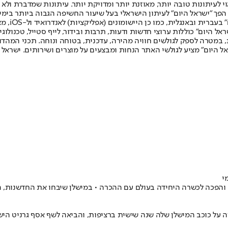
לעיתונות טובה יותר, מאוזנת יותר ומדויקת יותר. עיתונות שמדברת ולא צ
שלום. המהדורה המודפסת הראשונה פורסמה ב-30 ביולי 2007, וב-2010 הפך "ישראל היום" לעיתון הישראלי בעל שי
לחמנוביץ,
ל היום" כוללות ערוצי חדשות ודעות, תרבות ובידור, לייף סטייל, טכנולוגיה
ברית, במטרה לספק לגולשים חוויה מהירה, עדכנית, בטוחה ונוחה. תכני המה
ל היום" מציע לגולשי האתר הנחות ומבצעים על מוצרים ושירותים. ישראל 
י
והפכה לכשרה היחידה בעולם עם ההכרה • במישלן שיבחו את החדשנות, 
ה על כוכב המישלן שלה שנה שישית ברציפות, והביאה לשף אסף גרניט הי