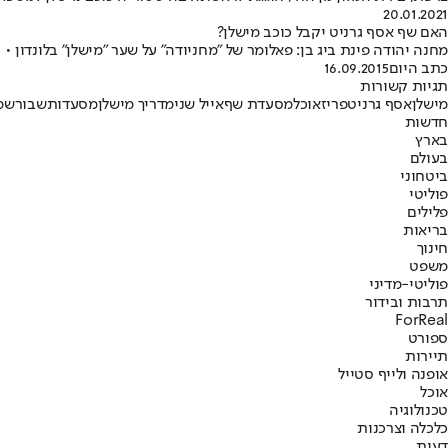
20.01.2021
האם שף אסף גרניט יקבל כוכב מישלן?
מחנה יהודה פינת ביג בן: פאלומר של "מחניודה" על שער "מישלן" בלונדון 
כתב היום
16.09.2015
תגיות קשורות
מישלן
אסף גרניט
פריז
אוכל
מסעדת שף
אייל שני
מדריך מישלן
מסעדות
שבור
שמ
חדשות
בארץ
בעולם
ביטחוני
פוליטי
פלילים
בריאות
חינוך
משפט
פוליטי-מדיני
תרבות ובידור
ForReal
ספורט
תיירות
אופנה ולייף סטייל
אוכל
טכנולוגיה
כלכלה וצרכנות
דעות