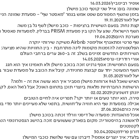
אופיר רבינוביץ'
16.03.2026
שמונה בום: אייל שני קוטף כוכב מישלן
בזמן שהשף המפורסם שפט אמש בגמר "מאסטר שף" - מסעדת שמונה הניו 
יעל לאור
19.11.2025
קצת נחת: בפעם השישית ברציפות - כוכב מישלן לשף גל בן משה
השף הישראלי, שנע על הקו בין מסעדת PRISM בברלין, למסעדות פאסטל ו-Grace בישראל זוכה שוב לכבוד חסר תקדים
מערכת היום
19.06.2025
שף פרטי ומתאגרף אולימפי: Airbnb משיקה שירותי יוקרה
השירותים החדשים זמינים בשלב זה ב-260 ערים ברחבי העולם
אורי רודריגז-גרסיא
14.05.2025
בפעם החמישית: אסף גרניט זוכה בכוכב מישלן ולא תאמינו איך הוא חגג
השף המעוטר, יחד עם קבוצת מחניודה, קיבל את הכובב על מסעדת שבור בפ
יעל לאור
31.03.2025
האיש שאכל 945 ארוחות מישלן מסביר איך הוא עושה את זה - ולמה?
הרשתות החברתיות מלאות ביוצרי תוכן בתחום האוכל, אבל ג'ואל האס, לקח
יונתן דושניצקי
02.02.2025
פירה, הוא יותר טעים או יותר יקר? תפריט איה לחיים הטובים
אכילה במסעדת שף היא חוויה על־חושית, בתנאי שלא מעיינים יותר מדי במ
איה כורם
27.06.2024
אוכל מהאגדות: מסעדה של דיסני וורלד זכתה בכוכב מישלן
לקטנטנים
דורון פרידמן
30.04.2024
בלעדי: איך יוצרים אוממי? דיברנו עם שף שלושת כוכבי המישלן