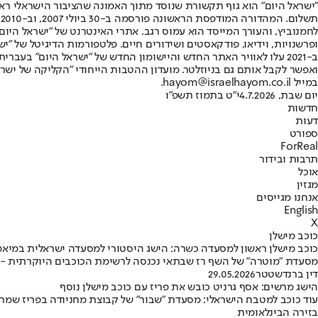
"ישראל היום" הוא גוף תקשורת שנוסד מתוך האמונה שהציבור הישראלי ראוי 
ת
ופרשנויות, וידיאו, פודקאסטים ושידורים חיים. פלטפורמות הדיגיטל של "ישרא
ב-2021 עלו לאוויר האתר החדש והיישומון החדש של "ישראל היום" בע
ואפשר לקבל אותם גם בניוזלטר. מועדון ההטבות הייחודי "הקליקה של ישרא
במייל hayom@israelhayom.co.il.
יום שבת, 4.7.2026
י"ט בתמוז תשפ"ו
חדשות
דעות
ספורט
ForReal
תרבות ובידור
אוכל
מגזין
אנחנו מגייסים
English
X
כוכב מישלן
כוכב מישלן ראשון למסעדה כשרה: הישג היסטורי למסעדה ישראלית במיאמ
מסעדת "מוטרה" של השף רז שבתאי נכנסה לרשימת הכוכבים היוקרתית - 
דין ברנדשטטר
29.05.2026
הישג מרשים: אסף גרניט כובש את פריז עם כוכב מישלן נוסף
עוד כוכב למטבח הישראלי: מסעדת "שבור" של קבוצת מחניודה בפריז שמר
בזירה הבינלאומית