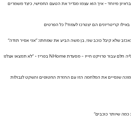
ראיון מיוחד - איך הוא עצמו מגדיר את הטעם החמישי, כיצד משמרים
באילו קריטריונים הם יצטרכו לעמוד? כל הפרטים
אחרי השירות בגולני הוא נסע לצרפת כדי לעבוד במסעדות עטורות כוכב • כעת כעבור עשור, בגיל 31 בלבד, השף מתן זקן קוטף לראשונה את הזכייה עליה חלם עבור פרויקט חייו - מסעדת NHome בפריז • "לא תמצאו אצלנו
ואמונה שנסיים את המלחמה הזו עם החזרת החטופים והשקט לגבולות
כמה שיותר כוכבים"