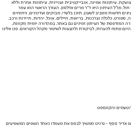
ועקת. עיתונות אמינה, אובייקטיבית ועניינית. עיתונות אחרת וללא
עור החשיפה הגבוה ביותר בימי חול. מו"ל העיתון היא ד"ר מרים אדלסון. העורך הראשי הוא עמר
 והעורך המייסד הוא עמוס רגב. אתרי האינטרנט של "ישראל היום" בעברית ובאנגלית, כמו כן היישומונים (אפליקציות) לאנדרואיד ול-iOS, מציגים חדשות מסביב לשעון, תוכן בלעדי, מבזקים ועדכונים, ניתוחים
, ספורט, כלכלה וצרכנות, בריאות, חיילים, אוכל, יהדות, תיירות ורכב.
דורה המודפסת של העיתון זמינים גם באתר, במהדורה יומית מקוונת,
היום פתוח להערות, לביקורת ולהצעות לשיפור מקהל הקוראים. פנו אלינו
הטעמים והקונספט
שג אדיר נוסף • גרניט ממשיך לבסס את מעמדו כאחד השפים המשפיעים