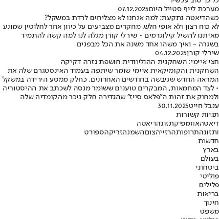
כל כך טוב עכשיו"
מערכת לייף סטייל היום
07.12.2025
כשהדיאטה נתקעת: למה אנחנו לא מצליחים לרדת במשקל?
לא כוח רצון ולא אופי חלש, מחקרים מצביעים על כיוון אחר לחלוטין שמונע
מאיתנו להשיל קילוגרמים • שירלי קורן מגלה לנו למה קשה להתמיד
בשגרה - ואיך משהו אחד משנה את הכל מבפנים
שירלי קורן
04.12.2025
חצי איימי: השחקנית ההוליוודית חושפת גזרה דקיקה
השחקנית והקומיקאית איימי שומר שיתפה בעמוד האינסטגרם שלה את
המראה החדש שגיבשה בחודשים האחרונים, כחלק ממסע הירידה במשקל
• לצד המחמאות, המבקרים טוענים ששומר מנסה לשכתב את ההיסטוריה
ולמחוק את זהות ה"פלאס סייז" שהגדירה חלק ניכר מהקומדיה שלה
ענבל חייט
30.11.2025
תגיות קשורות
דיאטה
אוזמפיק
תזונה
דיאטה
ותזונה
תרופות
הרזייה
צום
השמנה
זריקה
ספורט
חדשות
בארץ
בעולם
ביטחוני
פוליטי
פלילים
בריאות
חינוך
משפט