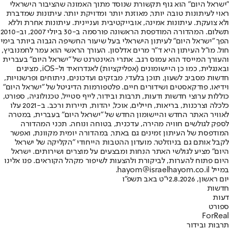
"ישראל היום" הוא גוף תקשורת שנוסד מתוך האמונה שהציבור הישראלי
ראוי לעיתונות טובה יותר, מאוזנת יותר ומדויקת יותר. עיתונות שמדברת
ולא צועקת. עיתונות אמינה, אובייקטיבית ועניינית. עיתונות אחרת וללא
תשלום. המהדורה המודפסת הראשונה פורסמה ב-30 ביולי 2007, וב-2010
הפך "ישראל היום" לעיתון הישראלי בעל שיעור החשיפה הגבוה ביותר בימי
חול. מו"ל העיתון היא ד"ר מרים אדלסון. העורך הראשי הוא עמר לחמנוביץ,
והעורך המייסד הוא עמוס רגב. אתרי האינטרנט של "ישראל היום" בעברית
ובאנגלית, כמו כן היישומונים (אפליקציות) לאנדרואיד ול-iOS, מציגים
חדשות מסביב לשעון, תוכן בלעדי, מבזקים ועדכונים, ניתוחים ופרשנויות,
וידיאו, פודקאסטים ושידורים חיים. פלטפורמות הדיגיטל של "ישראל היום"
כוללות ערוצי חדשות ודעות, תרבות ובידור, לייף סטייל, טכנולוגיה, ספורט,
כלכלה וצרכנות, בריאות, חיילים, אוכל, יהדות, תיירות ורכב. ב-2021 עלו
לאוויר האתר החדש והיישומון החדש של "ישראל היום" בעברית, במטרה
לספק לגולשים חוויה מהירה, עדכנית, בטוחה ונוחה. תכני המהדורה
המודפסת של העיתון זמינים גם באתר, במהדורה יומית מקוונת, ואפשר
לקבל אותם גם בניוזלטר. מועדון ההטבות הייחודי "הקליקה של ישראל
היום" מציע לגולשי האתר הנחות ומבצעים על מוצרים ושירותים. ישראל
היום פתוח להערות, לביקורת ולהצעות לשיפור מקהל הקוראים. פנו אלינו
במייל hayom@israelhayom.co.il.
יום ראשון, 2.8.2026
י"ט באב תשפ"ו
חדשות
דעות
ספורט
ForReal
תרבות ובידור