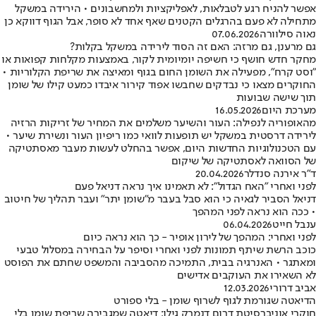
אפשר להניח רגע לטבלאות, לאפליקציות ולמחשבונים • הירידה במשקל
מתחילה לא פעם בהרגלים הקטנים שאף אחד לא סופר, אבל הגוף דווקא כן
נאוה סילוורה
07.06.2026
גם מרענן, גם מרזה: האם זה הסוד לירידה במשקל בקלות?
מחקר חדש חושף כי חשיפה יומיומית לקור, באמצעות מקלחות קפואות או
"וסט קרח", מפעילה את השומן החום בגוף ומאיצה את שריפת הקלוריות •
החוקרים מצאו כי נבדקים שחבשו אפוד קירור איבדו כמעט קילו של שומן
תוך שישה שבועות
מערכת היום
16.05.2026
מהאופוריה לנפילה: העור והשיער משלמים את המחיר של זריקות הרזיה
לירידה דרסטית במשקל יש תופעות לוואי כמו ריפיון העור ונשירת שיער •
עם הטכנולוגיות החדשות היום, אפשר בהחלט לעשות מעבר מאסתטיקה
של הסוואה לאסתטיקה של שיקום
ד"ר אירנה סנדלר
20.04.2026
לפני ואחרי "האח הגדול": לא תאמינו איך נראה דניאל פעם
דניאל הסביר לגאיה כי הוא סבל בעבר מ"שומן יתר" ועבר תהליך של חיטוב
• ככה הוא נראה לפני המהפך
ענבל חייט
06.04.2026
לפני ואחרי: המהפך של לירון אופיר - כך הוא נראה כיום
כוכב הרשת שיתף תמונות לפני ואחרי וסיפר על הבחירה במסלול טבעי
ומאתגר • האנרגיה בבית, התמיכה מהסביבה והמשפט שחתם את הפוסט
לא השאירו את העוקבים אדישים
אביב דרורי
12.03.2026
הדיאטה שגורמת לגוף לשרוף שומן - בלי ספורט
חוקרי אוניברסיטת דרום דנמרק גילו: דיאטה שמגבירה שריפת שומן בלי