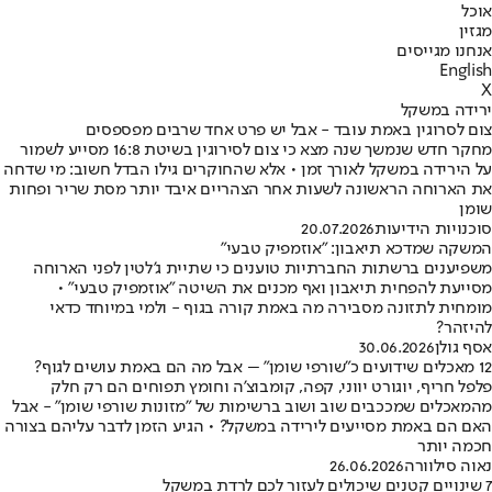
אוכל
מגזין
אנחנו מגייסים
English
X
ירידה במשקל
צום לסרוגין באמת עובד - אבל יש פרט אחד שרבים מפספסים
מחקר חדש שנמשך שנה מצא כי צום לסירוגין בשיטת 16:8 מסייע לשמור
על הירידה במשקל לאורך זמן • אלא שהחוקרים גילו הבדל חשוב: מי שדחה
את הארוחה הראשונה לשעות אחר הצהריים איבד יותר מסת שריר ופחות
שומן
סוכנויות הידיעות
20.07.2026
המשקה שמדכא תיאבון: "אוזמפיק טבעי"
משפיענים ברשתות החברתיות טוענים כי שתיית ג'לטין לפני הארוחה
מסייעת להפחית תיאבון ואף מכנים את השיטה "אוזמפיק טבעי" •
מומחית לתזונה מסבירה מה באמת קורה בגוף - ולמי במיוחד כדאי
להיזהר?
אסף גולן
30.06.2026
12 מאכלים שידועים כ"שורפי שומן" – אבל מה הם באמת עושים לגוף?
פלפל חריף, יוגורט יווני, קפה, קומבוצ'ה וחומץ תפוחים הם רק חלק
מהמאכלים שמככבים שוב ושוב ברשימות של "מזונות שורפי שומן" - אבל
האם הם באמת מסייעים לירידה במשקל? • הגיע הזמן לדבר עליהם בצורה
חכמה יותר
נאוה סילוורה
26.06.2026
7 שינויים קטנים שיכולים לעזור לכם לרדת במשקל