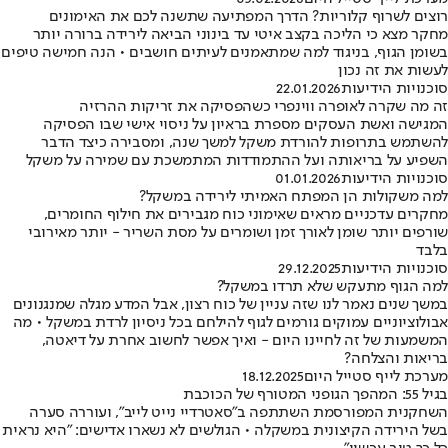
רוצים לשרוף קלוריות? הדרך המפתיעה שתשנה לכם את האימונים
מחקר מצא כי הליכה בקצב איטי עד בינוני הביאה לירידה ברורה יותר
בשומן הגוף, בניגוד למה שמתאמנים לעיתים חושבים • הנה חמישה טיפים
לעשות את זה נכון
סוכנויות הידיעות
22.01.2026
זה מה שקרה לאופרה ווינפרי כשהפסיקה את זריקות ההרזיה
המגישה ואשת העסקים מספרת בראיון על ניסוי אישי שבו הפסיקה
להשתמש בתרופות להורדת משקל למשך שנה, ומסבירה כיצד הדבר
השפיע על בריאותה ועל ההתמודדות המתמשכת עם שמירה על משקל
סוכנויות הידיעות
01.01.2026
למה משקולות הן המפתח האמיתי לירידה במשקל?
מחקרים עדכניים מראים שאימוני כוח מגבירים את חילוף החומרים,
שורפים יותר שומן לאורך זמן ושומרים על מסת השריר - יותר מאירובי
בלבד
סוכנויות הידיעות
29.12.2025
למה הגוף מתעקש שלא תרדו במשקל?
במשך שנים נאמר לנו שזה עניין של כוח רצון, אבל המדע מגלה שמנגנונים
אבולוציוניים עמוקים גורמים לגוף להילחם בכל ניסיון לרדת במשקל • מה
המשמעות של זה לחיינו היום - ואיך אפשר לחשוב אחרת על דיאטה,
בריאות והצלחה?
מערכת לייף סטייל היום
18.12.2025
בגיל 55: המהפך הגופני המטורף של הכוכבת
השחקנית המפורסמת השתתפה ב"סאטרדיי נייט לייב", ועוררה סערה
בשל הירידה הקיצונית במשקלה • הגולשים לא נשארו אדישים: "היא נראית