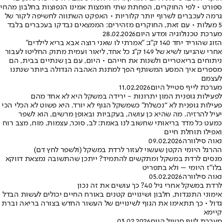
ספורט • לפי החוקרים, הפחתת שתי חומצות אמינו הנפוצות בחלבון מהחי
גרמה לעכברים לשרוף יותר קלוריות • האפקט השתווה לחשיפה לקור של
5 מעלות • עם זאת, החוקרים מזהירים: הממצאים נבדקו בעכברים בלבד
מערכת טכנולוגיה ומדע היום
28.02.2026
הזוג שהוריד יחד 140 ק"ג: "אמרתי לו שאני רוצה אבא בריא לילדים"
אחרי שהגיעו לשיא של 149 ק"ג כל אחד, ליאור ועמית מתוק החליטו לעבור
ניתוחים בריאטריים ולשנות את חייהם • היום, עם בן שנתיים בבית, הם
מספרים איך המסע המשותף הפך למתנת האהבה הגדולה ביותר שנתנו
לעצמם
מערכת לייף סטייל היום
11.02.2026
לפעילות גופנית המון יתרונות - ירידה במשקל היא לא אחד מהם
פעילות גופנית לא “נכשלת” כשמשקל הגוף לא יורד. היא פשוט לא הכלי הכי
יעיל להרזיה. מה שהיא כן עושה, בעקביות ובאופן מרשים, הוא לשפר
כמעט כל מדד בריאותי שחשוב לנו באמת: לב, סוכר, עצמות, מוח, מצב רוח
ואפילו תוחלת חיים
נאוה סילוורה
09.02.2026
ההרגל היומי הקטן שעשוי לעזור לרדת במשקל (ולשפר לחץ דם)
מנסים לרדת במשקל ומתקשים להתמיד? ייתכן שהתשובה נמצאת דווקא
בלו"ז היומי – ולא בתפריט
נאוה סילוורה
05.02.2026
לרדת במשקל אחרי גיל 40? כך עושים את זה נכון
אימוני התנגדות, חלבון ושינויים קטנים באורח החיים יכולים לעשות הבדל
גדול • כך תתאימו את הגוף לשינויים של העשור החדש בצורה בריאה וברת
קיימא
מערכת לייף סטייל היום
03.02.2026