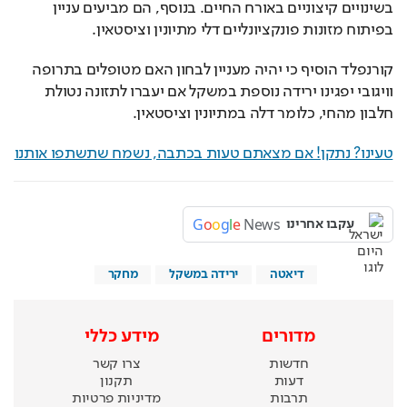
בשינויים קיצוניים באורח החיים. בנוסף, הם מביעים עניין 
בפיתוח מזונות פונקציונליים דלי מתיונין וציסטאין.
קורנפלד הוסיף כי יהיה מעניין לבחון האם מטופלים בתרופה 
וויגובי יפגינו ירידה נוספת במשקל אם יעברו לתזונה נטולת 
חלבון מהחי, כלומר דלה במתיונין וציסטאין.
טעינו? נתקן! אם מצאתם טעות בכתבה, נשמח שתשתפו אותנו
G
o
o
g
l
e
News
עקבו אחרינו
דיאטה
ירידה במשקל
מחקר
מדורים
מידע כללי
חדשות
צרו קשר
דעות
תקנון
תרבות
מדיניות פרטיות