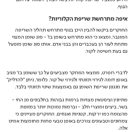
הגוף.
איפה מתרחשת שריפת הקלוריות?
החוקרים ביקשו להבין היכן בגוף מתרחש תהליך השריפה 
המוגבר, ומצאו כי הוא מתרחש בשומן בז' - סוג שומן המצוי 
מתחת לעור הן בעכברים והן בבני אדם. אותו סוג שומן מופעל 
גם בעת חשיפה לקור.
לדברי רופרט, ממצאי המחקר מצביעים על כך ששומן בז' מגיב 
באופן דומה לגירוי תזונתי ולגירוי של קור. כלומר, ניתן "להדליק" 
את מנגנון שריפת השומן גם באמצעות שינוי תזונתי בלבד.
מתיונין וציסטאין מצויות ברמות גבוהות בחלבונים מן החי - 
בשר, ביצים ומוצרי חלב - וברמות נמוכות יותר במזונות 
מהצומח כמו ירקות, קטניות ואגוזים. החוקרים מציינים כי 
צמחונים וטבעונים צורכים באופן טבעי פחות מחומצות אמינו 
אלה.