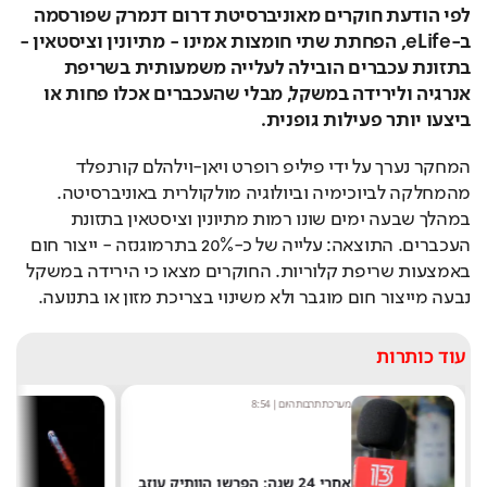
לפי הודעת חוקרים מאוניברסיטת דרום דנמרק שפורסמה 
ב-eLife, הפחתת שתי חומצות אמינו - מתיונין וציסטאין - 
בתזונת עכברים הובילה לעלייה משמעותית בשריפת 
אנרגיה ולירידה במשקל, מבלי שהעכברים אכלו פחות או 
ביצעו יותר פעילות גופנית.
המחקר נערך על ידי פיליפ רופרט ויאן-וילהלם קורנפלד 
מהמחלקה לביוכימיה וביולוגיה מולקולרית באוניברסיטה. 
במהלך שבעה ימים שונו רמות מתיונין וציסטאין בתזונת 
העכברים. התוצאה: עלייה של כ-20% בתרמוגנזה - ייצור חום 
באמצעות שריפת קלוריות. החוקרים מצאו כי הירידה במשקל 
נבעה מייצור חום מוגבר ולא משינוי בצריכת מזון או בתנועה.
עוד כותרות
מערכת תרבות היום
|
8:54
ש
אחרי 24 שנה: הפרשן הוותיק עוזב