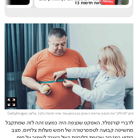
את חדשות 13
ש
ניתן "להדליק" את מנגנון שריפת השומן גם באמצעות שינוי תזונתי בלבד,
צילום: GettyImages
לדברי קורנפלד, האפקט שנצפה היה כמעט זהה לזה שמתקבל 
מחשיפה קבועה לטמפרטורה של חמש מעלות צלזיוס, מצב 
הידוע כמגביר שריפת קלוריות בשל הצורך לשמור על חום 