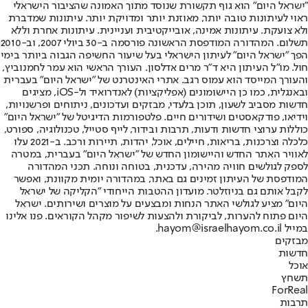
"ישראל היום" הוא גוף תקשורת שנוסד מתוך האמונה שהציבור הישראלי
ראוי לעיתונות טובה יותר, מאוזנת יותר ומדויקת יותר. עיתונות שמדברת
ולא צועקת. עיתונות אמינה, אובייקטיבית ועניינית. עיתונות אחרת וללא
תשלום. המהדורה המודפסת הראשונה פורסמה ב-30 ביולי 2007, וב-2010
הפך "ישראל היום" לעיתון הישראלי בעל שיעור החשיפה הגבוה ביותר בימי
חול. מו"ל העיתון היא ד"ר מרים אדלסון. העורך הראשי הוא עמר לחמנוביץ,
והעורך המייסד הוא עמוס רגב. אתרי האינטרנט של "ישראל היום" בעברית
ובאנגלית, כמו כן היישומונים (אפליקציות) לאנדרואיד ול-iOS, מציגים
חדשות מסביב לשעון, תוכן בלעדי, מבזקים ועדכונים, ניתוחים ופרשנויות,
וידיאו, פודקאסטים ושידורים חיים. פלטפורמות הדיגיטל של "ישראל היום"
כוללות ערוצי חדשות ודעות, תרבות ובידור, לייף סטייל, טכנולוגיה, ספורט,
כלכלה וצרכנות, בריאות, חיילים, אוכל, יהדות, תיירות ורכב. ב-2021 עלו
לאוויר האתר החדש והיישומון החדש של "ישראל היום" בעברית, במטרה
לספק לגולשים חוויה מהירה, עדכנית, בטוחה ונוחה. תכני המהדורה
המודפסת של העיתון זמינים גם באתר, במהדורה יומית מקוונת, ואפשר
לקבל אותם גם בניוזלטר. מועדון ההטבות הייחודי "הקליקה של ישראל
היום" מציע לגולשי האתר הנחות ומבצעים על מוצרים ושירותים. ישראל
היום פתוח להערות, לביקורת ולהצעות לשיפור מקהל הקוראים. פנו אלינו
במייל hayom@israelhayom.co.il.
מבזקים
חדשות
אוכל
תשחץ
ForReal
תרבות