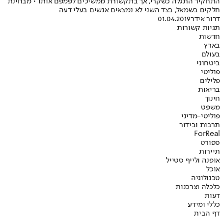
התחקיר התגלה כשקרי, אך בתקשורת ממשיכים לפמפם אותו • מבחינת
חלקים בשמאל, בצד השני לא נמצאים אנשים בעלי דעה
דרור אידר
01.04.2019
תגיות קשורות
חדשות
בארץ
בעולם
ביטחוני
פוליטי
פלילים
בריאות
חינוך
משפט
פוליטי-מדיני
תרבות ובידור
ForReal
ספורט
תיירות
אופנה ולייף סטייל
אוכל
טכנולוגיה
כלכלה וצרכנות
דעות
כללי ומידע
דף הבית