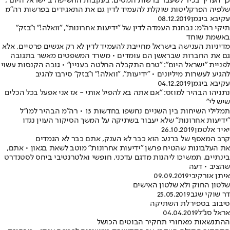
כך העריך בכיר לשעבר ברשות המסים, בעקבות החשיפה ב"ישראל היום",
שלפיה הפרקליטות שוקלת להעמיד לדין גם את התאגידים בפרשות רה"מ
עקיבא ביגמן
08.12.2019
תיקי רה"מ: נבחנת העמדה לדין של "ידיעות אחרונות", "וואלה!" ו"בזק"
באשמת שוחד
מדיניות הענישה בישראל מחייבת להעמיד לדין לא רק אנשים פרטיים, אלא
גם את החברות שבראשן הם עומדים • משרד המשפטים מאשר בתגובה
לפניית "ישראל היום": "טרם התקבלה החלטה בעניין" • גובה הקנסות עשוי
להגיע לעשרות מיליונים • "ידיעות", "וואלה!" ו"בזק" סירבו להגיב
עקיבא ביגמן
04.12.2019
נתניהו הבהיר למוזס: "אם אתה בא להפיל אותי - אז אני אפעל בכל הכלים
שיש לי"
תמלילי השיחות בין השניים נחשפו בחדשות 13 • רה"מ הבהיר למו"ל
"ידיעות אחרונות" שלא יעבור בשתיקה על המשך הסיקור העוין נגדו
יאיר אלטמן
26.10.2019
קרב המאסף של ברנע: הוא כבר לא הענק, אתם כבר לא הגמדים
את העלבונות שהטיח פרשן "ידיעות אחרונות" מוטב לשאת בגאון • אתם,
בינתיים, תמשיכו ליהנות מדגם עדכני, חופשי ואלטרנטיבי ביחס לסטנדרט
שהציב • דעה
איתן אורקיבי
09.09.2019
שלטון החוק ולא שלטון האישים
דר שוקי שגב
25.05.2019
סיבוב בספירלת השתיקה
אראל סג''ל
04.04.2019
ההתנשאות מאחורי תחקיר הבוטים הכושל