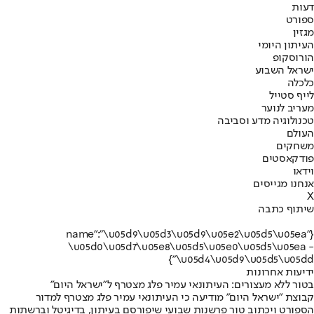
דעות
ספורט
מגזין
העיתון היומי
הורוסקופ
ישראל השבוע
כלכלה
לייף סטייל
מעריב לנוער
טכנולוגיה מדע וסביבה
העולם
משחקים
פודקאסטים
וידאו
אנחנו מגייסים
X
שיתוף כתבה
{"name":"\u05d9\u05d3\u05d9\u05e2\u05d5\u05ea
\u05d0\u05d7\u05e8\u05d5\u05e0\u05d5\u05ea -
\u05d4\u05d9\u05d5\u05dd"}
ידיעות אחרונות
בטור ללא מעצורים: העיתונאי עמיר פלג מצטרף ל"ישראל היום"
קבוצת "ישראל היום" מודיעה כי העיתונאי עמיר פלג מצטרף למדור
הספורט ויכתוב טור פרשנות שבועי שיפורסם בעיתון, בדיגיטל וברשתות