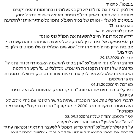
בעצמו", כתמיד
אדלסון הוכיח את גדולתו לא רק במפעלותיו ובתרומותיו לפרויקטים
ציוניים • השחיקה באמון בבג"ץ תפסה תאוצה כשהוא נגרר לעסוק
בעניינים לא שלו • ומותו של בכיר השב"כ נחמן טל מחזיר אותנו להתרעה
באוקטובר 73'
אמנון לורד
14.01.2021
"'ידיעות אחרונות' חייב להשעות את המו"ל נוני מוזס"
כך לפי פסיקה של בית הדין לאתיקה של מועצת העיתונות והתקשורת •
אב בית הדין פרופ' מוחמד ותד: "המעשים הפליליים שלו ממיטים קלון על
המקצוע"
יורי ילון
29.12.2020
מקורבי רה"מ נגד היועמ"ש: "אין בסיס להאשמה האבסורדית נגד נתניהו"
מקורביו של נתניהו תקפו את היועמ"ש מנדלבליט, על רקע ההחלטה
המסתמנת שלא להעמיד לדין את ידיעות אחרונות, בזק ו-וואלה במסגרת
תיקי האלפים
מערכת היום
01.11.2020
בפרקליטות דוחים את הדיווח: "החוקר מתיק המעונות לא היה בניגוד
עניינים"
לדברי הפרקליטות, אבי רוטנברג, שהיה בקשר רומנטי עם ג'ודי מוזס, לא
היה מעורב בחקירת תיק 2000 • ניסנקורן: "תפירת תיקים? קונספירציה
מופרכת"
יאיר אלטמן
,
יהודה שלזינגר
08.09.2020
"הדיל" של אלשיך? הספר והדרישה לחקירה
עו"ד פישלר ליועמ"ש: "חקור מדוע המפכ"ל לשעבר התראיין וכנראה עתיד
לפרסם את ספרו בהוצאת העיתון שחקר בעבר" • אלשיך: "הספר ייצא