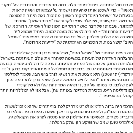
ישבנו מול הממונה, פרופ' דיוויד גילה, כמה מהעורכים והכותבים של "מקור
ראשון" - כדי לשכנע אותו שהעיתון ישמור על עצמאותו ושאין לראות
בבעלות על "ישראל היום" ו"מקור ראשון" מונופול. זאת היתה ההמצאה
החדשה בתקשורת, של אלה שרצו לקבור את "מקור ראשון". אמרתי
לממונה, שבסופו של דבר כאשר התקיים המונופול האמיתי, הדורסני, של
"ידיעות אחרונות" - לא היה למערכת מענה למצב. היחיד שמצא לזה
תשובה היה שלדון אדלסון, שעל ידי התחרות שהציב באמצעות "ישראל
היום" קיצץ במוטת הכנפיים האימתנית של "ידיעות אחרונות".
וזה בעצם הסיפור של "ישראל היום", שכל אחד מבין ויודע; אבל למרות
ההצלחה האדירה של העיתון במשימה לשחרר את עולם העיתונות בישראל
מלפיתת החנק על מונופול המידע והדעות, נערכה לו דה־לגיטימציה קבועה
מאז שנוסד באוגוסט 2007. בכתבת פרופיל של העיתונאית קוני ברוק ב"ניו
יורקר" (יוני 2008) היא מצטטת את הנשיא ג'ורג' בוש הבן, שאמר לאדלסון
בתום פגישה איתו: "תגיד לראש הממשלה שלך שאני צריך לדעת מה נכון
לעם שלכם. כי בסופו של יום, זו תהיה המדיניות שלי ולא של קונדי
(קונדוליסה רייס, מזכירת המדינה באותה עת). אבל אני לא יכול להיות יותר
קתולי מהאפיפיור".
הרמז היה ברור. רה"מ אולמרט מרחיק לכת בוויתורים שהוא מוכן לעשות
במסגרת המו"מ, ולימים פורסם שקונדי אכן נשארה פעורת פה. אולמרט
ודובריו, מצידם, האשימו את אדלסון שהוא מנסה לפרק את הקואליציה.
אולמרט טוען שנים שהושקע הון עתק בהפלתו.