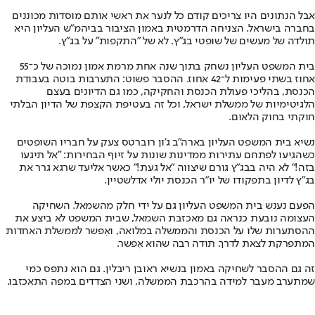
אבל הנתונים היו צריכים קודם כל לנער את ראשי אותם מוסדות מכוננים
בחברה בישראל. הצניחה הדרמטית באמון הציבור בביהמ"ש העליון היא
תולדה של מעשים של שופטי בג"ץ. לא של "התקפות" על בג"ץ.
בית המשפט העליון נשחק בתוך שנה אחת מרמת אמון נמוכה של כ־55
אחוז בשתי פעימות ל־42 אחוז. ההסבר פשוט: התערבות בוטה בעבודת
הכנסת, בהליכי פעולת הכנסת והחקיקה, כמו גם הדיונים בעצם
הלגיטימיות של ממשלת ישראל, וכל זה בעטיפת הקצפת של הדיון הבלתי
חוקתי בחוק הלאום.
נשיא בית המשפט העליון בארה"ב ג'ון רוברטס צעק על חבריו השופטים
כשהגיעו לפתחם עתירות ממדינות שונות על זיוף הבחירות: "אל תיגעו
בזה!" לא היה בבג"ץ גורם שיצווה "אל געת!" כאשר אליעד שרגא גרר את
בג"ץ לדיון בתפקודו של יו"ר הכנסת יולי אדלשטיין.
הפעם נענש בית המשפט העליון גם על ידי חלק מהשמאל. השחיקה
העצומה נובעת כנראה גם מאכזבת השמאל, שבית המשפט לא ביצע את
ההסתערות שלו על הכנסת והממשלה במלואה, ואִפשר לממשלת האחדות
המתפרקת לצאת לדרך. תודה רבה שהוא אִפשר.
זה גם ההסבר לשחיקה באמון בנשיא ראובן ריבלין. גם הוא נתפס כמי
שמתערב מעבר למידה בהרכבת הממשלה, ושני הצדדים במפה התאכזבו.