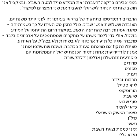
בפני אבירם ברקאי: "העברתי את המידע מייד למטה השב"כ, ובמקביל אני
חושב שנתתי הנחיה לישראלי להעביר את שני המצרים לפיקוד".
הדברים התפרסמו בתחקיר של ברקאי בעיתון זה לפני יותר משנתיים.
העובדה ששלושת אנשי שב"כ, כולל נחמן טל, העידו על כך בשמותיהם -
מקנה אמינות רבה להתרעה הזאת. בפיקוד דרום התייחסו אל המידע
בזלזול. אולי כדי ללמד משהו על מחקרים שמסתמכים על ארכיונים בלבד -
מתברר שאין כל תיעוד ארכיוני, לא בשירות ולא בצה"ל, על האירוע.
טעינו? נתקן! אם מצאתם טעות בכתבה, נשמח שתשתפו אותנו
אמנון לורד
ידיעות אחרונות
יור הכנסת
ישראל היום
מלחמת יום
כיפור
עיתונות
שלדון אדלסון ז"ל
תקשורת
מדורים
ספורט
דעות
תרבות ובידור
לייף סטייל
הורוסקופ
שישבת
סוף שבוע
כדאי להכיר
סיפור המשק הישראלי
נדל"ן
ראשי
זמני כניסת וצאת השבת
מידע כללי