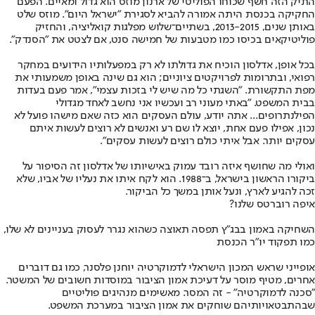
התיק הזה חשף שכוחו הפוליטי של ארנון מוזס הוא גדול ומאיים. הפעם
החקיקה בכנסת היתה אמורה להביא לסגירת "ישראל היום". מוזס שלט
באותן שנים, 2013-2015, בשתיים־שלוש מפלגות קואליציה, והחזיק
פוליטיקאים בכיסו כמו מטבעות של חמישה סנט, אם לצטט את "הסנדק".
בכל אופן, אדלסון הוכיח את גדולתו לא רק במפעלותיו הידועים במחקר
רפואי, ובתרומות לפרויקטים ציוניים; הוא גם שינה באופן משמעותי את
מפת התקשורת. "השגתי כל מה שיש לי בזכות עצמי", אמר פעם בעדות
בבית המשפט. "באתי מעוני רב ועכשיו אני נחשב לאחד מגדולי
הפילנתרופים... אתה יודע, עולם העסקים הוא כזה שאם מישהו פועל לא
נכון, אפילו פעם אחת, יוצא לו שם רע ואנשים לא רוצים לעשות איתם
עסקים יותר. אבל איתי כולם רוצים לעשות עסקים".
ואולי מה שחושף איזה רובד עמוק באישיותו של אדלסון זה הסיפור על
ביקורו הראשון בישראל, ב־1988. הוא לקח איתו את נעליו של אביו, שלא
זכה להגיע לארץ, ונעל אותן במשך כל הביקור.
איפה רוברטס שלנו?
השחיקה באמון בבג"ץ תפסה תאוצה כשהוא נגרר לעסוק בעניינים לא שלו,
כמו תפקוד יו"ר הכנסת
אופייני שראש המכון הישראלי לדמוקרטיה יוחנן פלסנר, כמו גם דוברים
אחרים, מטיף מוסר על דעיכת אמון הציבור במוסדות חשובים של המשטר.
"סכנה לדמוקרטיה" - זה המסר. מאשימים מנהיגים פוליטיים
שבהתבטאויותיהם שוחקים את אמון הציבור במערכת המשפט.