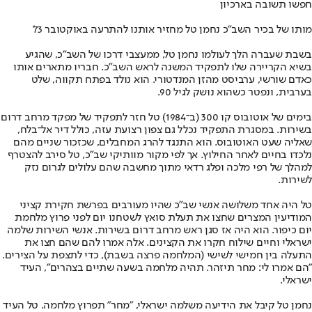
חפשו תשובה בארכיון
מותו של בכיר השב"כ נחמן טל מחזיר אותנו להתרעה באוקטובר 73'
בשבת שעברה הלך לעולמו נחמן טל, ממעצבי דרכו של השב"כ, שהגיע
בשיא הקריירה שלו לתפקיד המשנה לראש השב"כ. חבריו מתארים אותו
כאדם שורשי, ערביסט מהזן המנדטורי. הוא נולד בפתח תקווה, שלט
בערבית, ונפטר כשהוא נושק לגיל 90.
בימים של אוטובוס קו 300 (ב־1984) טל חזר לתפקיד של מפקד מרחב דרום
בשירות. במסגרת התפקיד נכלל גם צפון רצועת עזה, כולל דיר אל־בלח,
שאליה שעט האוטובוס. הוא התנגד להרג המחבלים, שכזכור שניים מהם
נלכדו בחיים לאחר החילוץ. אך לפי מקור מוותיקי שב"כ, טל סירב להצטרף
למהלך של רפי מלכה ופלג רדאי מתוך מחשבה שהם עלולים לגרום נזק
לשירות.
טל היה אחד משלושה אנשי שב"כ שהיו מעורבים בפרשת חקירת קציני
המודיעין המצרים שחצו את תעלת סואץ לשטחנו יום לפני פרוץ מלחמת
יום כיפור. הוא היה אז סגן ראש מרחב דרום בשירות. אנשי השירות שלמה
ישראלי וחיים שילוח חקרו את הקצינים. אלה אמרו להם שהם חצו את
התעלה בין חמישי לשישי (המלחמה פרצה בשבת), כדי לתצפת על הצירים.
"הם אמרו לי: מחר תיזהר. תהיה מלחמה בשעה שתיים בצהרים", העיד
ישראלי.
נחמן טל קיבל את הידיעה משלמה ישראלי, "מחר" תפרוץ מלחמה. טל העיד