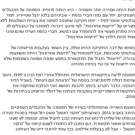
זאת היתה אמירה יותר משגויה - היא היתה זדונית. הממונה על ההגבלים
העסקיים, יחד עם כמה חברי כנסת - שביניהם בלטו יובל שטייניץ, תמר
גוז'נסקי וטומי לפיד - יזמו חקיקה שתנסה לפתור את בעיית השלטנות ללא
מצרים של "ידיעות אחרונות". לפי מיטב זיכרוני, לממונה על ההגבלים לא
היה פתרון מעשי איך להתמודד עם הנושא. חברי כנסת העידו שהם מוכי
פחד תחת הלחץ של "ידיעות אחרונות".
בסופו של דבר, החקיקה ההיא נפלה, בין השאר בעקבות פרישתה של
גוז'נסקי מהכנסת. אבל למונופול של "ידיעות אחרונות" היתה משמעות
ברורה: "ידיעות" הוביל את התקשורת במסע שטנה ושנאה בעוצמות שלא
היו ידועות עד אז נגד בנימין נתניהו.
המפנה לרעה בתקשורת הישראלית התחולל אחרי רצח רבין ב־1995, והפך
עוינות רגילה לדמוניזציה בנוסח של "הרצחת וגם ניצחת". בשביל הדור
הנוכחי, הדבר הקרוב ביותר להבנת הנושא זוהי הכלבת שתקפה את
התקשורת האמריקנית בעקבות ניצחונו של דונלד טראמפ בבחירות של
2016.
הפעם השנייה שהסתכלתי בעיניו של הממונה על ההגבלים העסקיים
היתה באביב 2014, כשהעיתון "מקור ראשון" פשט רגל ועמד בסכנת סגירה.
נכונותו של שלדון לרכוש את העיתון ובכך להציל אותו, קוממה לא מעט
גורמים ואנשי תקשורת. הם כמובן לא התנגדו לעצם קיומו של "מקור
ראשון" - אבל לא בבעלות אדלסון. בכך עמד להיגזר דינו של העיתון.