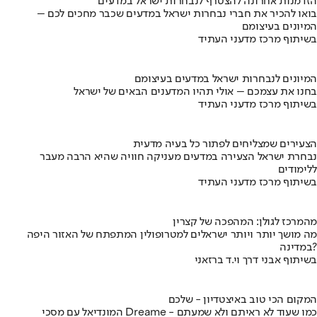
הזדמנות אחרונה להצטרף לנבחרות ישראל במדעים
בואו להכיר את חברי נבחרות ישראל במדעים שכבר מחכים לכם –
המיונים בעיצומם
בשיתוף מרכז מדעני העתיד
המיונים לנבחרות ישראל במדעים בעיצומם
בחנו את עצמכם – אולי תהיו המדענים הבאים של ישראל
בשיתוף מרכז מדעני העתיד
הצעירים שמצליחים לפתור כל בעיה מדעית
נבחרת ישראל הצעירה במדעים מעניקה חוויה שהיא הרבה מעבר
ללימודים
בשיתוף מרכז מדעני העתיד
מהמרכז לגולן: המהפכה של קצרין
מה מושך יותר ויותר ישראלים למטרופולין המתפתח של האזור היפה
במדינה?
בשיתוף אבני דרך וי.ד ברזאני
המקום הכי טוב באיצטדיון - שלכם
המונדיאל עם מסכי Dreame - כמו שעוד לא ראיתם ולא שמעתם