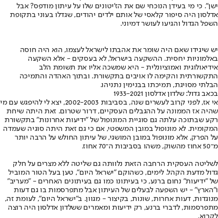
ישן". כי מי בעידן הנוכחי שם את הז'יטונים שלו על עיתון מודפס? אבל
אדלסון היה סיפור קלאסי של אותם ילדים יהודים, שגדלו בעוני בתקופת
השפל הגדול והגיעו לעושר דמיוני.
יש שיגידו שאם היה שומר את אהבתו לישראל לעצמו, הוא היה חוסה
באלמוניות יחסית. ההשקעה בישראל, לא בעסקים - אלא השקעה
אידיאולוגית ואמוציונלית - היא שמשכה אליו את תשומת הלב
התקשורתית והקימה לו אויבים בתקשורת. ובתוך האהדה והתמיכה
הבלתי מסויגת, תמיכתו בבנימין נתניהו.
בכאב גדול: שלדון אדלסון 1933-2021
אי אז, לפני קרוב לעשרים שנה, בסביבות 2002-2003, יצא לי להיפגש עם מי
שהיה אז הממונה על ההגבלים העסקיים, דרור שטרום. זאת היתה שיחת
רקע שבתוכה עלתה גם סוגיית המונופול של "ידיעות אחרונות" בתקשורת
המקומית. לא מונופול במובן המשפטי, אם כי גם זאת היתה סוגיה שעמדה
על הפרק, אלא מונופול במובן המושגי, של עיתון החולש על הרבה יותר
מ־50 אחוז מהשוק, משהו בסביבות ה־70 אחוז.
לשליטה העסקית הרחבה הזאת נלוותה גם שליטה ללא מצרים על חלק
גדול מדעת הקהל. לימים, כשהוקם "ישראל היום", טען בעל הטור המוביל
של "ידיעות" נחום ברנע, כי בעיתונו כמו גם בעיתונים האחרים - "מעריב"
ו"הארץ" - יש השפעה לבעלים של העיתון אבל מתפרסמות בו גם דעות
מנוגדות, דעות אחרות, שונות, בקיצור - מגוון. ב"ישראל היום", לעומת זה,
מתפרסמות, לדברי ברנע, רק ידיעות ומאמרים ששלדון אדלסון היה רוצה
לקרוא.