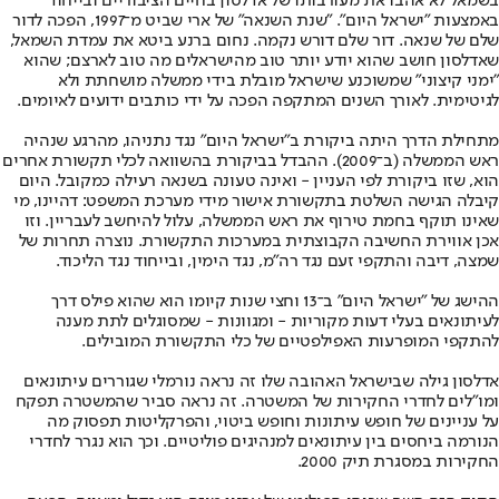
בשמאל לא אהבו את מעורבותו של אדלסון בחיים הציבוריים ובייחוד
באמצעות "ישראל היום". "שנת השנאה" של ארי שביט מ־1997, הפכה לדור
שלם של שנאה. דור שלם דורש נקמה. נחום ברנע ביטא את עמדת השמאל,
שאדלסון חושב שהוא יודע יותר טוב מהישראלים מה טוב לארצם; שהוא
"ימני קיצוני" שמשוכנע שישראל מובלת בידי ממשלה מושחתת ולא
לגיטימית. לאורך השנים המתקפה הפכה על ידי כותבים ידועים לאיומים.
מתחילת הדרך היתה ביקורת ב"ישראל היום" נגד נתניהו, מהרגע שנהיה
ראש הממשלה (ב־2009). ההבדל בביקורת בהשוואה לכלי תקשורת אחרים
הוא, שזו ביקורת לפי העניין - ואינה טעונה בשנאה רעילה כמקובל. היום
קיבלה הגישה השלטת בתקשורת אישור מידי מערכת המשפט: דהיינו, מי
שאינו תוקף בחמת טירוף את ראש הממשלה, עלול להיחשב לעבריין. וזו
אכן אווירת החשיבה הקבוצתית במערכות התקשורת. נוצרה תחרות של
שמצה, דיבה והתקפי זעם נגד רה"מ, נגד הימין, ובייחוד נגד הליכוד.
ההישג של "ישראל היום" ב־13 וחצי שנות קיומו הוא שהוא פילס דרך
לעיתונאים בעלי דעות מקוריות - ומגוונות - שמסוגלים לתת מענה
להתקפי המופרעות האפילפטיים של כלי התקשורת המובילים.
אדלסון גילה שבישראל האהובה שלו זה נראה נורמלי שגוררים עיתונאים
ומו"לים לחדרי החקירות של המשטרה. זה נראה סביר שהמשטרה תפקח
על עניינים של חופש עיתונות וחופש ביטוי, והפרקליטות תפסוק מה
הנורמה ביחסים בין עיתונאים למנהיגים פוליטיים. וכך הוא נגרר לחדרי
החקירות במסגרת תיק 2000.