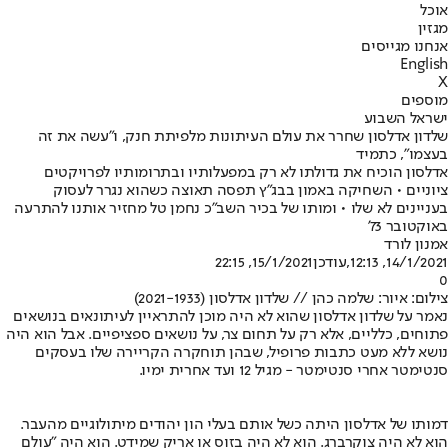
אוכל
מגזין
אנחנו מגייסים
English
X
מוספים
ישראל השבוע
שלדון אדלסון שחרר את עולם העיתונות מלפיתת חנק, ו"עשה את זה
בעצמו", כתמיד
אדלסון הוכיח את גדולתו לא רק במפעלותיו ובתרומותיו לפרויקטים
ציוניים • השחיקה באמון בבג"ץ תפסה תאוצה כשהוא נגרר לעסוק
בעניינים לא שלו • ומותו של בכיר השב"כ נחמן טל מחזיר אותנו להתרעה
באוקטובר 73'
אמנון לורד
14/1/2021, 12:13
,עודכן
15/1/2021, 22:15
0
צילום: איור: שלמה כהן // שלדון אדלסון (2021-1933)
נאמר על שלדון אדלסון שהוא לא היה מוכן להתראיין לעיתונאים בנושאים
פתוחים, כלליים, אלא רק על תחום צר, על נושאים ספציפיים. אבל הוא היה
נושא ללא מעט כתבות פרופיל, שבהן תוחקרה הקריירה שלו בעסקים
סנטימטר אחרי סנטימטר - מגיל 12 ועד אחרית ימיו.
דמותו של אדלסון היתה כשל אותם בעלי הון יהודים מיתולוגיים מהעבר.
הוא לא היה צוקרברג. הוא לא היה בזוס או אריק שמידט. הוא היה "עולם