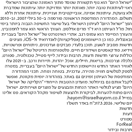
"ישראל היום" הוא גוף תקשורת שנוסד מתוך האמונה שהציבור הישראלי
ראוי לעיתונות טובה יותר, מאוזנת יותר ומדויקת יותר. עיתונות שמדברת
ולא צועקת. עיתונות אמינה, אובייקטיבית ועניינית. עיתונות אחרת וללא
תשלום. המהדורה המודפסת הראשונה פורסמה ב-30 ביולי 2007, וב-2010
הפך "ישראל היום" לעיתון הישראלי בעל שיעור החשיפה הגבוה ביותר בימי
חול. מו"ל העיתון היא ד"ר מרים אדלסון. העורך הראשי הוא עמר לחמנוביץ,
והעורך המייסד הוא עמוס רגב. אתרי האינטרנט של "ישראל היום" בעברית
ובאנגלית, כמו כן היישומונים (אפליקציות) לאנדרואיד ול-iOS, מציגים
חדשות מסביב לשעון, תוכן בלעדי, מבזקים ועדכונים, ניתוחים ופרשנויות,
וידיאו, פודקאסטים ושידורים חיים. פלטפורמות הדיגיטל של "ישראל היום"
כוללות ערוצי חדשות ודעות, תרבות ובידור, לייף סטייל, טכנולוגיה, ספורט,
כלכלה וצרכנות, בריאות, חיילים, אוכל, יהדות, תיירות ורכב. ב-2021 עלו
לאוויר האתר החדש והיישומון החדש של "ישראל היום" בעברית, במטרה
לספק לגולשים חוויה מהירה, עדכנית, בטוחה ונוחה. תכני המהדורה
המודפסת של העיתון זמינים גם באתר, במהדורה יומית מקוונת, ואפשר
לקבל אותם גם בניוזלטר. מועדון ההטבות הייחודי "הקליקה של ישראל
היום" מציע לגולשי האתר הנחות ומבצעים על מוצרים ושירותים. ישראל
היום פתוח להערות, לביקורת ולהצעות לשיפור מקהל הקוראים. פנו אלינו
במייל hayom@israelhayom.co.il.
יום שלישי, 17.3.2026
כ"ח באדר תשפ"ו
חדשות
דעות
ספורט
ForReal
תרבות ובידור