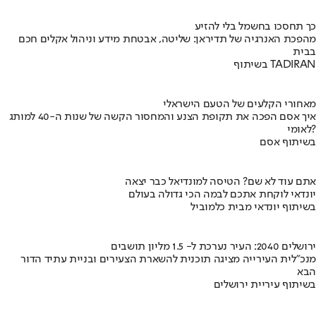
כך תחסכו בחשמל בלי להזיע
מהפכת האנרגיה של תדיראן: שליטה, אבטחת מידע וניהול אקלים חכם
בבית
בשיתוף TADIRAN
מאחורי הקלעים של הטעם הישראלי
איך אסם הפכה את תקופת הצנע והמחסור הקשה של שנות ה-40 למותג
לאומי?
בשיתוף אסם
אתם עוד לא שם? הטיסה למונדיאל כבר יצאה
יונדאי לוקחת אתכם לבמה הכי גדולה בעולם
בשיתוף יונדאי מבית כלמוביל
ירושלים 2040: העיר נערכת ל- 1.5 מליון תושבים
מנכ"לית העירייה מציגה תוכנית להשארת הצעירים ובניית עתיד הדור
הבא
בשיתוף עיריית ירושלים