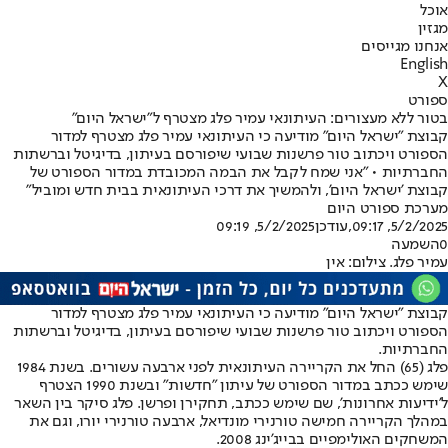
אוכל
מגזין
אנחנו מגייסים
English
X
ספורט
בטור ללא מעצורים: העיתונאי עמיר פלג מצטרף ל"ישראל היום"
קבוצת "ישראל היום" מודיעה כי העיתונאי עמיר פלג מצטרף למדור
הספורט ויכתוב טור פרשנות שבועי שיפורסם בעיתון, בדיגיטל וברשתות
החברתיות • "אני שמח לקבל את הבמה המכובדת במדור הספורט של
קבוצת 'ישראל היום', ולהמשיך את דרכי העיתונאית בבית חדש ומוביל"
מערכת ספורט היום
5/2/2025, 09:17
,עודכן
5/2/2025, 09:19
0
השמעה
עמיר פלג. צילום: אין
קבוצת "ישראל היום" מודיעה כי העיתונאי עמיר פלג מצטרף למדור
הספורט ויכתוב טור פרשנות שבועי שיפורסם בעיתון, בדיגיטל וברשתות
החברתיות.
פלג (65) החל את הקריירה העיתונאית לפני ארבעה עשורים. בשנת 1984
שימש ככתב במדור הספורט של עיתון "חדשות" ובשנת 1990 הצטרף
ל'ידיעות אחרונות', שם שימש ככתב, תחקירן ופרשן. פלג סיקר בין השאר
במהלך הקריירה חמישה טורנירי מונדיאל, ארבעה טורנירי יורו, וגם את
המשחקים האולימפיים בבייג'ינג 2008.