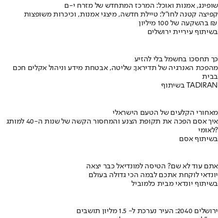
שופינג, אמנות ואוכל: המרכז המתחדש של מזרח י-ם
קפיצה קטנה לחו"ל: טיילת חדשה, מיצגי אמנות, וכיכרות משופצות
בהשקעה של 100 מיליון ₪
בשיתוף עיריית ירושלים
כך תחסכו בחשמל בלי להזיע
מהפכת האנרגיה של תדיראן: שליטה, אבטחת מידע וניהול אקלים חכם
בבית
בשיתוף TADIRAN
מאחורי הקלעים של הטעם הישראלי
איך אסם הפכה את תקופת הצנע והמחסור הקשה של שנות ה-40 למותג
לאומי?
בשיתוף אסם
אתם עוד לא שם? הטיסה למונדיאל כבר יצאה
יונדאי לוקחת אתכם לבמה הכי גדולה בעולם
בשיתוף יונדאי מבית כלמוביל
ירושלים 2040: העיר נערכת ל- 1.5 מליון תושבים