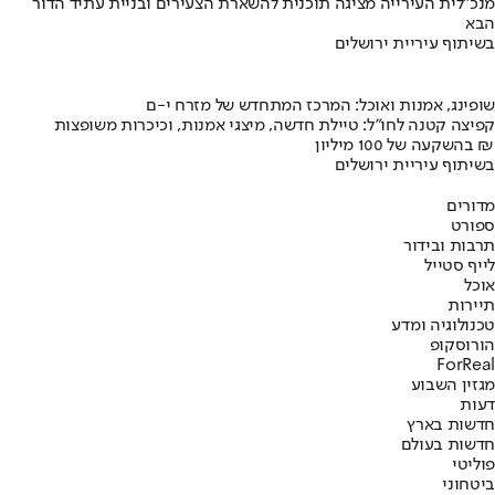
מנכ"לית העירייה מציגה תוכנית להשארת הצעירים ובניית עתיד הדור
הבא
בשיתוף עיריית ירושלים
שופינג, אמנות ואוכל: המרכז המתחדש של מזרח י-ם
קפיצה קטנה לחו"ל: טיילת חדשה, מיצגי אמנות, וכיכרות משופצות
בהשקעה של 100 מיליון ₪
בשיתוף עיריית ירושלים
מדורים
ספורט
תרבות ובידור
לייף סטייל
אוכל
תיירות
טכנולוגיה ומדע
הורוסקופ
ForReal
מגזין השבוע
דעות
חדשות בארץ
חדשות בעולם
פוליטי
ביטחוני