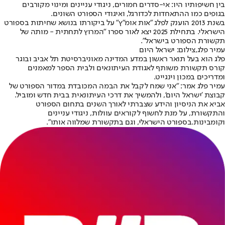
בין חשיפותיו היו: אי-סדרים חמורים, ניגודי עניינים ומינוי מקורבים
בגופים כמו ההתאחדות לכדורגל, ואיגודי הספורט השונים.
בשנת 2013 הוענק לפלג "אות אומ"ץ" על ביקורתו בנושא שחיתות בספורט
הישראלי. בתחילת 2025 יצא לאור ספרו "המרוץ לתחתית - מותה של
תקשורת הספורט בישראל".
עמיר פלג,צילום: ישראל היום
פלג הוא בעל תואר ראשון במדע המדינה מאוניברסיטת תל אביב ובוגר
קורס תקשורת משותף לאגודת העיתונאים ולבית הספר למאמנים
ומדריכים במכון וינגייט.
עמיר פלג אמר: "אני שמח לקבל את הבמה המכובדת במדור הספורט של
קבוצת 'ישראל היום', ולהמשיך את דרכי העיתונאית בבית חדש ומוביל.
אביא את הניסיון והידע שצברתי לאורך השנים בתחום הספורט
והתקשורת, על מנת לחשוף לקוראים עוולות, ניגודי עניינים
וקומבינות.בספורט הישראלי, וגם בתקשורת שמלווה אותו".