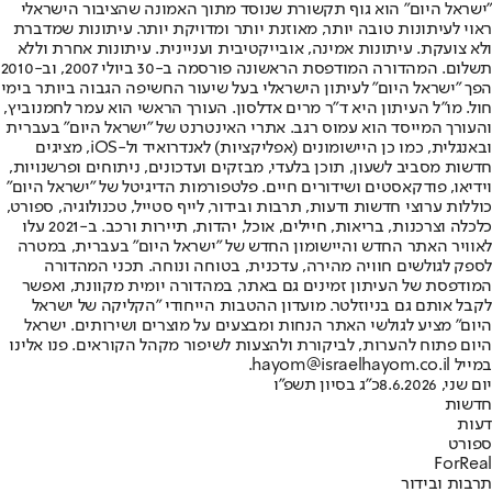
"ישראל היום" הוא גוף תקשורת שנוסד מתוך האמונה שהציבור הישראלי
ראוי לעיתונות טובה יותר, מאוזנת יותר ומדויקת יותר. עיתונות שמדברת
ולא צועקת. עיתונות אמינה, אובייקטיבית ועניינית. עיתונות אחרת וללא
תשלום. המהדורה המודפסת הראשונה פורסמה ב-30 ביולי 2007, וב-2010
הפך "ישראל היום" לעיתון הישראלי בעל שיעור החשיפה הגבוה ביותר בימי
חול. מו"ל העיתון היא ד"ר מרים אדלסון. העורך הראשי הוא עמר לחמנוביץ,
והעורך המייסד הוא עמוס רגב. אתרי האינטרנט של "ישראל היום" בעברית
ובאנגלית, כמו כן היישומונים (אפליקציות) לאנדרואיד ול-iOS, מציגים
חדשות מסביב לשעון, תוכן בלעדי, מבזקים ועדכונים, ניתוחים ופרשנויות,
וידיאו, פודקאסטים ושידורים חיים. פלטפורמות הדיגיטל של "ישראל היום"
כוללות ערוצי חדשות ודעות, תרבות ובידור, לייף סטייל, טכנולוגיה, ספורט,
כלכלה וצרכנות, בריאות, חיילים, אוכל, יהדות, תיירות ורכב. ב-2021 עלו
לאוויר האתר החדש והיישומון החדש של "ישראל היום" בעברית, במטרה
לספק לגולשים חוויה מהירה, עדכנית, בטוחה ונוחה. תכני המהדורה
המודפסת של העיתון זמינים גם באתר, במהדורה יומית מקוונת, ואפשר
לקבל אותם גם בניוזלטר. מועדון ההטבות הייחודי "הקליקה של ישראל
היום" מציע לגולשי האתר הנחות ומבצעים על מוצרים ושירותים. ישראל
היום פתוח להערות, לביקורת ולהצעות לשיפור מקהל הקוראים. פנו אלינו
במייל hayom@israelhayom.co.il.
יום שני, 8.6.2026
כ"ג בסיון תשפ"ו
חדשות
דעות
ספורט
ForReal
תרבות ובידור