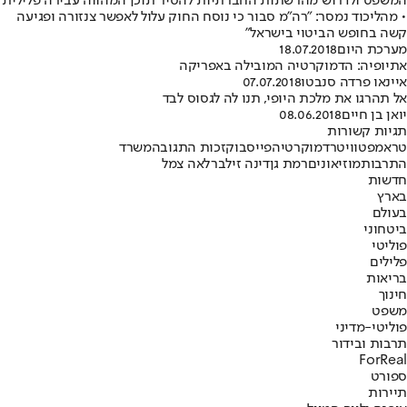
המשפט ולדרוש מהרשתות החברתיות להסיר תוכן המהווה עבירה פלילית
• מהליכוד נמסר: "רה"מ סבור כי נוסח החוק עלול לאפשר צנזורה ופגיעה
קשה בחופש הביטוי בישראל"
מערכת היום
18.07.2018
אתיופיה: הדמוקרטיה המובילה באפריקה
איינאו פרדה סנבטו
07.07.2018
אל תהרגו את מלכת היופי, תנו לה לגסוס לבד
יואן בן חיים
08.06.2018
תגיות קשורות
טראמפ
טוויטר
דמוקרטיה
פייסבוק
זכות התגובה
משרד
התרבות
מוזיאונים
רמת גן
דינה זילבר
לאה צמל
חדשות
בארץ
בעולם
ביטחוני
פוליטי
פלילים
בריאות
חינוך
משפט
פוליטי-מדיני
תרבות ובידור
ForReal
ספורט
תיירות