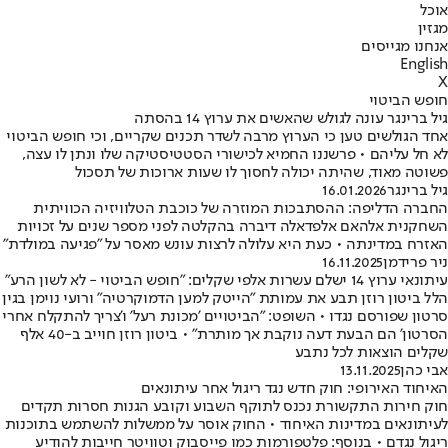
אוכל
מגזין
אנחנו מגייסים
English
X
חופש הביטוי
גיל ברינגר עונה לגולש שהאשים את ערוץ 14 בהסתה
אחד הגולשים טען כי הערוץ מרבה לשדר תכנים שקריים, וכי חופש הביטוי
לא חל עליהם • פרשננו החמיא לכישורי הסטטיסטיקה שלו ונתן לו עצה,
פשוטה מאוד, שהיתה יכולה לחסוך לו שעות ארוכות של תסכול
גיל ברינגר
16.01.2026
החברה הדליפה: ההסתבכות המוזרה של כוכבת הטלוויזיה הכוויתית
השחקנית אלהאם אלפדאלה דיברה בהקלטה לפני מספר שנים על זכויות
האזרח במדינתה • כעת היא עלולה לרצות עונש מאסר על "פגיעה במולדת"
ניר פרידמן
16.11.2025
עיתונאי ערוץ 14 ישלם עשרות אלפי שקלים: "חופש הביטוי - לא לשון הרע"
הלל ביטון רוזן תבע את עמותת "הייטק למען הדמוקרטיה" ורועי נוימן בגין
סרטון שפורסם נגדו • השופט: "הביטויים 'מכונת רעל' ו'צריך להתקלח אחרי
הסרטון' הם הבעת דעה נוקבת אך מותרת" • ביטון רוזן חוייב ב-40 אלף
שקלים הוצאות לכל נתבע
אבי כהן
13.11.2025
האיחוד האירופי: חוק חדש נגד ריגול אחר עיתונאים
חוק חירות התקשורת נכנס לתוקף השבוע וקובע הגנות חסרות תקדים
לעיתונאים במדינות האיחוד • החוק אוסר על ממשלות להשתמש בתוכנות
ריגול נגדם • בנוסף: פלטפורמות כמו פייסבוק וטוויטר חייבות להודיע