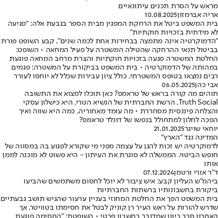
מראש על הסרת תכנים עיתונאיים
אריה אברמזון
10.08.2025
בית המשפט ביטל את הרחקת המפגין מבית הספר בגבעת אלה: “פגיעה
לא מידתית בזכויות חוקתיות”
"הדמוקרטיה אינה מתמצה בבחירות אחת לכמה שנים", קבע השופט פורת
בביטול תנאי ההרחקה שהטילה המשטרה על פעיל המחאה • השופט:
החלטת המשטרה פגעה בזכויות חוקתיות והצרת מרחב המחאה פוגעת
במהותה של הדמוקרטיה • בית המשפט בביקורת על המשטרה: פגמים
רבים נמצאו בטופס המשטרתי, כולל ציון עבירות שכלל לא יוחסו לעורר
אבי כהן
06.05.2025
תוהים מה קורה בראש של טראמפ? כאן תוכלו למצוא את התשובה
Truth Social, הרשת החברתית של הנשיא הטרי, היא כישלון עסקי
והצלחה פיננסית מסחררת • מה עומד מאחוריה, כמה היא שווה ואיך
הפכה לחלון למתחולל בנפשו של דונלד טראמפ?
יוחאי שויגר
21.01.2025
המדינה נגד "הארץ"
לדמוקרטיה יש זכות להגן על עצמה מפני מי שקורא לפגוע בה במסווה של
חופש הביטוי. הממשלה לא סוגרת את העיתון - היא פשוט לא מוכנה לממן
אותו
ד"ר אורי ורטמן
07.12.2024
ביהמ"ש העליון קבע: איש ציבור לא יוכל לחסום משתמשים שהביעו
ביקורת בחשבונותיו ברשתות החברתיות
בית המשפט הפך את החלטת המחוזי בעניין ערעור שהגיש תושב גבעתיים
שדרש להורות על ראש העיר רן קוניק לבטל את חסימתו בטוויטר, אך
האחרון סרב כיוון שמדובר בחשבון פרטי • השופטת: "החסימה פוגעת