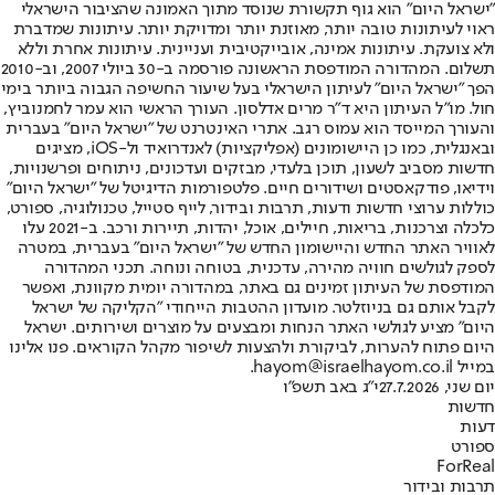
"ישראל היום" הוא גוף תקשורת שנוסד מתוך האמונה שהציבור הישראלי
ראוי לעיתונות טובה יותר, מאוזנת יותר ומדויקת יותר. עיתונות שמדברת
ולא צועקת. עיתונות אמינה, אובייקטיבית ועניינית. עיתונות אחרת וללא
תשלום. המהדורה המודפסת הראשונה פורסמה ב-30 ביולי 2007, וב-2010
הפך "ישראל היום" לעיתון הישראלי בעל שיעור החשיפה הגבוה ביותר בימי
חול. מו"ל העיתון היא ד"ר מרים אדלסון. העורך הראשי הוא עמר לחמנוביץ,
והעורך המייסד הוא עמוס רגב. אתרי האינטרנט של "ישראל היום" בעברית
ובאנגלית, כמו כן היישומונים (אפליקציות) לאנדרואיד ול-iOS, מציגים
חדשות מסביב לשעון, תוכן בלעדי, מבזקים ועדכונים, ניתוחים ופרשנויות,
וידיאו, פודקאסטים ושידורים חיים. פלטפורמות הדיגיטל של "ישראל היום"
כוללות ערוצי חדשות ודעות, תרבות ובידור, לייף סטייל, טכנולוגיה, ספורט,
כלכלה וצרכנות, בריאות, חיילים, אוכל, יהדות, תיירות ורכב. ב-2021 עלו
לאוויר האתר החדש והיישומון החדש של "ישראל היום" בעברית, במטרה
לספק לגולשים חוויה מהירה, עדכנית, בטוחה ונוחה. תכני המהדורה
המודפסת של העיתון זמינים גם באתר, במהדורה יומית מקוונת, ואפשר
לקבל אותם גם בניוזלטר. מועדון ההטבות הייחודי "הקליקה של ישראל
היום" מציע לגולשי האתר הנחות ומבצעים על מוצרים ושירותים. ישראל
היום פתוח להערות, לביקורת ולהצעות לשיפור מקהל הקוראים. פנו אלינו
במייל hayom@israelhayom.co.il.
יום שני, 27.7.2026
י"ג באב תשפ"ו
חדשות
דעות
ספורט
ForReal
תרבות ובידור