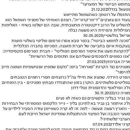
בחופש הביטוי של המערער"
נטעאל בנדל
21.12.2023
התנפלו על רוטמן: כשהשמאל מתייאש
בעוד הם צועקים "ד־מו־קרט־יה", רצונם האמיתי של מפגיני השמאל הוא
להשליט על הרוב דיקטטורה מחשבתית, שבה הם ישלטו בשיח • האלימות
המילולית והפיזית היא מעשה נבלה
אריאל בולשטיין
30.05.2023
"סכנה לחופש הביטוי": בכפר סבא אסרו פרסום פוליטי בשלטי חוצות
בעקבות איום בתביעה של חברת מועצה, הסכימו בחברה הכלכלית
"להקהות מעט את איסור הפרסום הפוליטי" • חברת הפרסום מקסימדיה:
"אנו כפופים להסכמים שעליהם אנו חתומים מול הרשויות"
אריה אברמזון
27.02.2023
מפגינים נגד הקרנת "פארחה" ביפו: "מקום שמפיץ אנטישמיות ושנאה חייב
להיסגר"
הסרט הירדני, שמציג את חיילי צה"ל כרוצחים חסרי רחמים הטובחים
בפליטים פלשתינים, הוקרן בזמן שהתגודדו מבחוץ מפגינים • בין המוחים:
ח"כ וסרלאוף והדוגמנית נטלי דדון
מאיה כהן
30.11.2022
בן גביר בבליך: מקשיבים גם כשזה לא נעים
ח"כ איתמר בן גביר בא לתיכון בליך - נייר הלקמוס המסורתי של הבחירות
- והארץ רעשה וגעשה • למה זה לא קרה כשאיימן עודה הסביר לילדים על
פשעי הנכבה ועל הפיצוי וההתנצלות שמדינת ישראל חייבת לעם
הערבי־פלשתיני?
קרני אלדד
07.09.2022
ראש עיריית רמת גן נגד המוזיאון בעירו: דורש להסיר יצירה ש"מבזה את