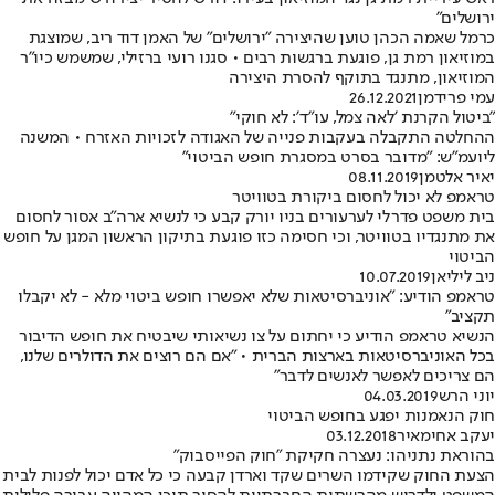
ירושלים"
כרמל שאמה הכהן טוען שהיצירה "ירושלים" של האמן דוד ריב, שמוצגת
במוזיאון רמת גן, פוגעת ברגשות רבים • סגנו רועי ברזילי, שמשמש כיו"ר
המוזיאון, מתנגד בתוקף להסרת היצירה
עמי פרידמן
26.12.2021
"ביטול הקרנת 'לאה צמל, עו"ד': לא חוקי"
ההחלטה התקבלה בעקבות פנייה של האגודה לזכויות האזרח • המשנה
ליועמ"ש: "מדובר בסרט במסגרת חופש הביטוי"
יאיר אלטמן
08.11.2019
טראמפ לא יכול לחסום ביקורת בטוויטר
בית משפט פדרלי לערעורים בניו יורק קבע כי לנשיא ארה"ב אסור לחסום
את מתנגדיו בטוויטר, וכי חסימה כזו פוגעת בתיקון הראשון המגן על חופש
הביטוי
ניב ליליאן
10.07.2019
טראמפ הודיע: "אוניברסיטאות שלא יאפשרו חופש ביטוי מלא - לא יקבלו
תקציב"
הנשיא טראמפ הודיע כי יחתום על צו נשיאותי שיבטיח את חופש הדיבור
בכל האוניברסיטאות בארצות הברית • "אם הם רוצים את הדולרים שלנו,
הם צריכים לאפשר לאנשים לדבר"
יוני הרש
04.03.2019
חוק הנאמנות יפגע בחופש הביטוי
יעקב אחימאיר
03.12.2018
בהוראת נתניהו: נעצרה חקיקת "חוק הפייסבוק"
הצעת החוק שקידמו השרים שקד וארדן קבעה כי כל אדם יכול לפנות לבית