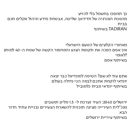
כך תחסכו בחשמל בלי להזיע
מהפכת האנרגיה של תדיראן: שליטה, אבטחת מידע וניהול אקלים חכם
בבית
בשיתוף TADIRAN
מאחורי הקלעים של הטעם הישראלי
איך אסם הפכה את תקופת הצנע והמחסור הקשה של שנות ה-40 למותג
לאומי?
בשיתוף אסם
אתם עוד לא שם? הטיסה למונדיאל כבר יצאה
יונדאי לוקחת אתכם לבמה הכי גדולה בעולם
בשיתוף יונדאי מבית כלמוביל
ירושלים 2040: העיר נערכת ל- 1.5 מליון תושבים
מנכ"לית העירייה מציגה תוכנית להשארת הצעירים ובניית עתיד הדור
הבא
בשיתוף עיריית ירושלים