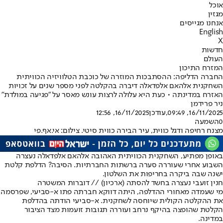
אוכל
מגזין
אנחנו מגייסים
English
X
חדשות
העולם
המזרח התיכון
החברה הדליפה: ההסתבכות המוזרה של כוכבת הטלוויזיה הכוויתית
השחקנית אלהאם אלפדאלה דיברה בהקלטה לפני מספר שנים על זכויות
האזרח במדינתה • כעת היא עלולה לרצות עונש מאסר על "פגיעה במולדת"
ניר פרידמן
16/11/2025, 09:49
,עודכן
16/11/2025, 12:56
0
השמעה
מצנח רחיפה ודגל כווית, עיר הבירה כווית סיטי. צילום: אי.אף.פי
באופן מפתיע, השחקנית הכוויתית האהובה אלהאם אלפדאלה נעצרה
השבוע אחרי שעוררה סערה ברשתות החברתיות. הסיבה? הדלפת קלטת
ישנה שבה ביקרה בחריפות את השלטון.
חנין זועבי נעצרה בחשד להסתה (ארכיון) // דוברות המשטרה
מי שעמדה מאחורי ההדלפה, היתה דווקא חברתה פתו א-סביעי, שפרסמה
את ההקלטה הקולית שיוחסה לשחקנית. א-סביעי הודתה בהדלפת
הקלטת שהופצה בהיקף נרחב ועוררה תגובות זועמות מצד הציבור
במדינה.