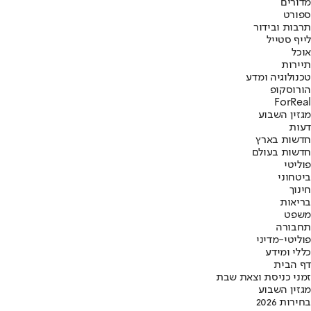
מדורים
ספורט
תרבות ובידור
לייף סטייל
אוכל
תיירות
טכנולוגיה ומדע
הורוסקופ
ForReal
מגזין השבוע
דעות
חדשות בארץ
חדשות בעולם
פוליטי
ביטחוני
חינוך
בריאות
משפט
תחבורה
פוליטי-מדיני
כללי ומידע
דף הבית
זמני כניסת וצאת שבת
מגזין השבוע
בחירות 2026