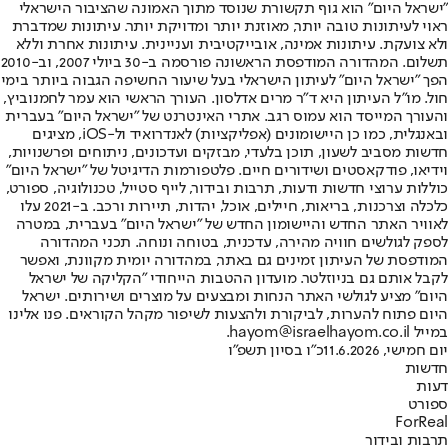
"ישראל היום" הוא גוף תקשורת שנוסד מתוך האמונה שהציבור הישראלי
ראוי לעיתונות טובה יותר, מאוזנת יותר ומדויקת יותר. עיתונות שמדברת
ולא צועקת. עיתונות אמינה, אובייקטיבית ועניינית. עיתונות אחרת וללא
תשלום. המהדורה המודפסת הראשונה פורסמה ב-30 ביולי 2007, וב-2010
הפך "ישראל היום" לעיתון הישראלי בעל שיעור החשיפה הגבוה ביותר בימי
חול. מו"ל העיתון היא ד"ר מרים אדלסון. העורך הראשי הוא עמר לחמנוביץ,
והעורך המייסד הוא עמוס רגב. אתרי האינטרנט של "ישראל היום" בעברית
ובאנגלית, כמו כן היישומונים (אפליקציות) לאנדרואיד ול-iOS, מציגים
חדשות מסביב לשעון, תוכן בלעדי, מבזקים ועדכונים, ניתוחים ופרשנויות,
וידיאו, פודקאסטים ושידורים חיים. פלטפורמות הדיגיטל של "ישראל היום"
כוללות ערוצי חדשות ודעות, תרבות ובידור, לייף סטייל, טכנולוגיה, ספורט,
כלכלה וצרכנות, בריאות, חיילים, אוכל, יהדות, תיירות ורכב. ב-2021 עלו
לאוויר האתר החדש והיישומון החדש של "ישראל היום" בעברית, במטרה
לספק לגולשים חוויה מהירה, עדכנית, בטוחה ונוחה. תכני המהדורה
המודפסת של העיתון זמינים גם באתר, במהדורה יומית מקוונת, ואפשר
לקבל אותם גם בניוזלטר. מועדון ההטבות הייחודי "הקליקה של ישראל
היום" מציע לגולשי האתר הנחות ומבצעים על מוצרים ושירותים. ישראל
היום פתוח להערות, לביקורת ולהצעות לשיפור מקהל הקוראים. פנו אלינו
במייל hayom@israelhayom.co.il.
יום חמישי, 11.6.2026
כ"ו בסיון תשפ"ו
חדשות
דעות
ספורט
ForReal
תרבות ובידור