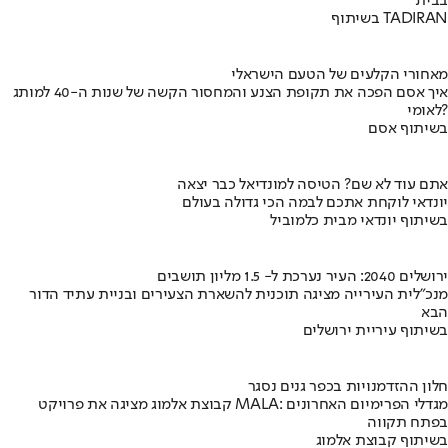
בבית
בשיתוף TADIRAN
מאחורי הקלעים של הטעם הישראלי
איך אסם הפכה את תקופת הצנע והמחסור הקשה של שנות ה-40 למותג
לאומי?
בשיתוף אסם
אתם עוד לא שם? הטיסה למונדיאל כבר יצאה
יונדאי לוקחת אתכם לבמה הכי גדולה בעולם
בשיתוף יונדאי מבית כלמוביל
ירושלים 2040: העיר נערכת ל- 1.5 מליון תושבים
מנכ"לית העירייה מציגה תוכנית להשארת הצעירים ובניית עתיד הדור
הבא
בשיתוף עיריית ירושלים
חלון ההזדמנויות בכפר גנים נסגר
קבוצת אלמוג מציגה את פרויקט MALA: מגדלי הפרימיום האחרונים
בפתח תקווה
בשיתוף קבוצת אלמוג