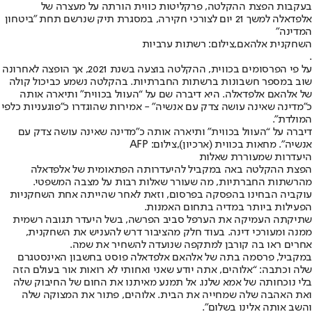
בעקבות הפצת ההקלטה, פרקליטות כווית הורתה על מעצרה של
אלפדאלה למשך 21 יום לצורכי חקירה, במסגרת תיק שנרשם תחת "ביטחון
המדינה"
השחקנית אלהאם,צילום: רשתות ערביות
.
על פי הפרסומים בכווית, ההקלטה בוצעה בשנת 2021, אך הופצה לאחרונה
שוב במספר חשבונות ברשתות החברתיות. בהקלטה נשמע כביכול קולה
של אלהאם אלפדאלה. היא דיברה שם על “העוול בכווית” ותיארה אותה
כ”מדינה שאינה עושה צדק עם אנשיה” - אמירות שהוגדרו כ"פוגעניות כלפי
המולדת".
דיברה על “העוול בכווית” ותיארה אותה כ”מדינה שאינה עושה צדק עם
אנשיה”. מחאות בכווית (ארכיון),צילום: AFP
היעדרות שמעוררת שאלות
הפצת ההקלטה באה במקביל להיעדרותה הפתאומית של אלפדאלה
מהרשתות החברתיות, מה שעורר שאלות רבות על מצבה המשפטי.
עוקביה הבחינו בהפסקה בפרסום, וזאת לאחר שהייתה אחת השחקניות
הפעילות ביותר במדיה בתחום האמנות.
שתיקתה העמיקה את הערפל סביב הפרשה, בשל היעדר תגובה רשמית
ממנה ומעורכי דינה. בעוד חלק מהציבור דרש להעניש את השחקנית,
אחרים ראו בה קורבן למתקפה שנועדה להשחיר את שמה.
במקביל, פרסמה בתה של אלהאם אלפדאלה פוסט בחשבון האינסטגרם
שלה וכתבה: “אלוהים, אתה יודע שאני ואחותי לא רואות אור בעולם הזה
בלי נוכחותה של אמא שלנו. אל תמנע מאיתנו את החום של החיבוק שלה
ואת האהבה שלה שמחייה את הבית. אלוהים, פתור את המצוקה שלה
והשב אותה אלינו בשלום".