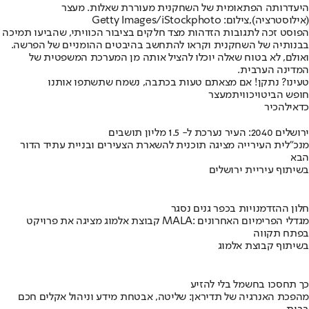
היעדרותה הפתאומית של השחקנית מעוררת שאלות. מעצר
(אילוסטרציה),צילום: Getty Images/iStockphoto
הפוסט זכה לתגובות הזדהות מצד חלקים בציבור הכוויתי, שהביעו תמיכה
בבנותיה של השחקנית וקראו להתחשב בהיבטים ההומניים של הפרשה.
ואולם, לא בטוח שאלה יוכלו להציל אותה מן המערכת המשפטית של
המדינה הערבית.
טעינו? נתקן! אם מצאתם טעות בכתבה, נשמח שתשתפו אותנו
חופש הביטוי
כווית
מעצר
כדאי
להכיר
ירושלים 2040: העיר נערכת ל- 1.5 מליון תושבים
מנכ"לית העירייה מציגה תוכנית להשארת הצעירים ובניית עתיד הדור
הבא
בשיתוף עיריית ירושלים
חלון ההזדמנויות בכפר גנים נסגר
קבוצת אלמוג מציגה את פרויקט MALA: מגדלי הפרימיום האחרונים
בפתח תקווה
בשיתוף קבוצת אלמוג
כך תחסכו בחשמל בלי להזיע
מהפכת האנרגיה של תדיראן: שליטה, אבטחת מידע וניהול אקלים חכם