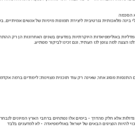
א הסכמה
בינה מלאכותית גנרטיבית ליצירת תמונות מיניות של אנשים אמיתיים, ב
ר הצעיר של ישראל מבסס את מעמדו כמעצמת מדע בינלאומית, ו־154 המדליות באולימפיאדות היוקרתיות במדע
ו הצצה למה צופן לנו העתיד, וגם זכינו לביקור מפתיע.
תנסות מסוג אחר, שאינה רק עוד תוכנית מצוינות: לימודים ברמה אקדמית
גדולות אלא חלק מהדרך • בימים אלו נפתחים ברחבי הארץ המיונים לנבחרות
כוי להיות הנציגים הבאים של ישראל באולימפיאדה • לא למדענים בלבד