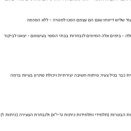
עוד שליש דיווחו שגם הם עצמם הפכו למטרה - ללא הסכמה
ים בשנים האחרונות הן רק ההתחלה • בימים אלה המיונים לנבחרות בבתי הספר בעיצומם • יצאנו לביקור
 כבר בגיל צעיר, פיתוח חשיבה יצירתית ויכולת פתרון בעיות ברמה
 הבוגרות (תלמידי ותלמידות כיתות ט'-י"א) ולנבחרת הצעירה (כיתות ז')