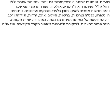
ועקת. עיתונות אמינה, אובייקטיבית ועניינית. עיתונות אחרת וללא
עור החשיפה הגבוה ביותר בימי חול. מו"ל העיתון היא ד"ר מרים אדלסון. העורך הראשי הוא עמר
 והעורך המייסד הוא עמוס רגב. אתרי האינטרנט של "ישראל היום" בעברית ובאנגלית, כמו כן היישומונים (אפליקציות) לאנדרואיד ול-iOS, מציגים חדשות מסביב לשעון, תוכן בלעדי, מבזקים ועדכונים, ניתוחים
, ספורט, כלכלה וצרכנות, בריאות, חיילים, אוכל, יהדות, תיירות ורכב.
דורה המודפסת של העיתון זמינים גם באתר, במהדורה יומית מקוונת,
היום פתוח להערות, לביקורת ולהצעות לשיפור מקהל הקוראים. פנו אלינו