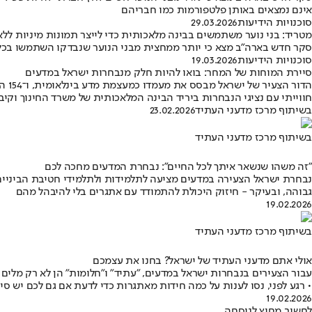
אינם נמצאים באותן פלטפורמות כמו חבריהם
סוכנויות הידיעות
29.03.2026
מטריד: בני נוער משתמשים בבינה מלאכותית כדי לייצר תמונות מיניות לל
סקר חדש בארה"ב מצא כי יותר ממחצית מבני הנוער שנבדקו השתמשו בכלי 
סוכנויות הידיעות
19.03.2026
סיירת המוחות של המחר: בואו להיות חלק מנבחרות ישראל במדעים
הדו
חווייתי עם נציגי הנבחרות ביריד הבינה המלאכותית של משרד החינוך וקיבלנ
בשיתוף מרכז מדעני העתיד
23.02.2026
בשיתוף מרכז מדעני העתיד
"זה משהו שנשאר איתך לכל החיים": נבחרת המדעים מחכה לכם
נבחרת ישראל הצעירה במדעים מציעה לתלמידות ולתלמידי חטיבת הביניים ה
גבוהה, ובעיקר - חיזוק היכולת להתמודד עם אתגרים בלי להיבהל מהם
19.02.2026
בשיתוף מרכז מדעני העתיד
אולי אתם מדעני העתיד של ישראל? בחנו את עצמכם
עבור הצעירים בנבחרות ישראל במדעים, "עתיד" ו"חלומות" הן לא רק מלים 
• רגע לפני, נסו לענות על כמה חידות מאתגרות כדי לדעת אם גם לכם יש סי
19.02.2026
לחשוב מחוץ לנוסחה