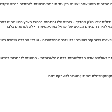
תנסות מסוג אחר, שאינה רק עוד תוכנית מצוינות: לימודים ברמה אקדמית
גדולות אלא חלק מהדרך • בימים אלו נפתחים ברחבי הארץ המיונים לנבחרות
כוי להיות הנציגים הבאים של ישראל באולימפיאדה • לא למדענים בלבד
ולימפיאדה הבינלאומית בבינה מלאכותית • המיונים לנבחרות במדעים ית
קטוק
טכנולוגיה
מגזין מעריב לנוער
קינוחים