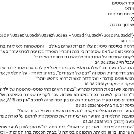
פודקאסטים
וידאו
אנחנו מגייסים
X
שיתוף כתבה
{"name":"\u05d1\u05e0\u05d9 \u05e0\u05d5\u05e2\u05e8 - \u05d4\u05d9\u05d5\u05dd"}
בני נוער
דרמה בסינמה סיטי: פיצלו חבורת נערים באולם - והמשפחות מאיימות בח
פוסט זועם של אם שסיפרה כי בנה וחבריו הופרדו בכניסה לסרט עורר סע
לקחת אחריות על התנהגות ילדיהם גם במרחב הציבורי"
ענבל חייט
24.06.2026
הרב של הצעירים: "יש להם אלפי עוקבים - אבל אין להם אדם אחד לדבר אית
הרב דוד פריוף, המכונה "רבם של הצעירים", בראיון מיוחד • על התלמיד, א
חמש שנים קודם" • ועל הדור הצעיר: "הוא מחפש יותר"
יעקב הרשקוביץ
18.06.2026
הרופא שעזב את המרכז מתריע: "בצפון רואים מהי פוסט-טראומה של ילדים
ד"ר נוי כהן, לשעבר בכיר באסותא אשדוד, עבר לקריית שמונה בעיצומה של 
מתריע מפני פערי הבריאות הקשים בין הפריפריה למרכז: "אין פה MRI, אין CT, ואנשים בצפון חיים פחות - המדינה חייבת להוביל פרויקט חירום עם אנשי המקצוע הכי טובים"
מיטל יסעור בית-אור
09.06.2026
הנוער דורש מהפוליטיקאים: "מה אתם עושים בשביל הדור הבא?"
מועצת התלמידים והנוער הארצית דורשת מהמפלגות לחתום על שורת צעדים ב
נועם (דבול) דביר
03.06.2026
"החברים לומדים - ואני בין הכסאות": בית קפה בב"ש הפך לעוגן לנוער שנש
רועי כהן, בן 18 ממיתר, התמוטט בכיתה ט' בבית הכנסת בחג הסוכ