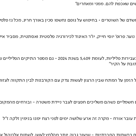
ים שאכפת להם. ממני ומאחרים"
שדם של השוטרים • בחיפוש על גופם נחשפו סכין באורך חריג, מכל גז פל
ר. פרופ׳ יוסי חייק, יו״ר האיגוד לכירורגיה פלסטית ואסתטית, מסביר אי
כל הזמן על המתח שבין הרצון לעשות צדק עם הקורבנות לבין התקווה לעז
 חשמליים כשהם משליכים חפצים לעבר ניידת משטרה - ובורחים מהמקום 
ובר אורח • מקרה זה ארע שלושה ימים לפני רצח ימנו בנימין זלקה ז"ל
ץ חברתי להיות פעילים ברשתות החברתיות - שיעור גבוה יותר מהלחץ לעשן, לשתות א