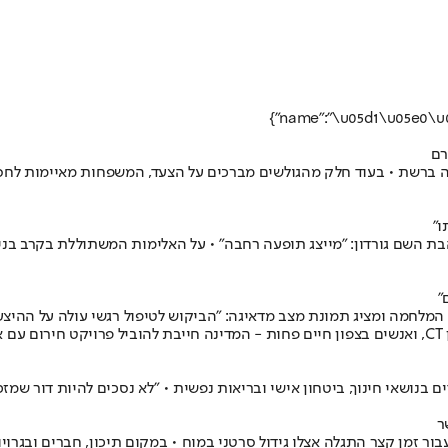
רם
רה ברשת • בעוד חלק מהגולשים מברכים על הצעד, המשפחות מאיימות לחס
ו"
הבת השם גורדון: "מייצג תופעה רחבה" • על האלימות המשתוללת בקרב בני 
"
המלחמה ומציג תמונת מצב מדאיגה: "הביקוש לטיפול רגשי עולה על ההיצע,
נושאי חינוך, ביטחון אישי ובריאות נפשית • "לא נסכים להיות דור שמז
ר
ות - וכעבור זמן קצר התגלה אצלו גידול סרטני במוח • במקום תיכון, חברים ובג