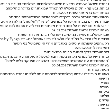
נבחרת ישראל הצעירה במדעים מציעה לתלמידות ולתלמידי חטיבת הביניים ה
גבוהה, ובעיקר - חיזוק היכולת להתמודד עם אתגרים בלי להיבהל מהם
בשיתוף מרכז מדעני העתיד
11.02.2026
בראש אחר: האתגר שלכם בדרך לאולימפיאדות הבינלאומיות במדעים
עבור הצעירים בנבחרות ישראל במדעים, "עתיד" ו"חלומות" הן לא רק מלים 
• רגע לפני, נסו לענות על כמה חידות מאתגרות כדי לדעת אם גם לכם יש סי
בשיתוף מרכז מדעני העתיד
09.02.2026
עוברים שלב: תעשיית הגיימינג הישראלית בונה את דור העתיד
המשחקים שפותחו עוסקים באתגרים מחיי היומיום של בני הנוער
רועי בית לוי
02.02.2026
דור העתיד: בדרך לפסגת הבינה המלאכותית
נבחרת ישראל במדעי המחשב מתרחבת למסלול נוסף, והחל מהשנה תשתתף בא
"ההתמודדות עם האתגרים שמציבים לנו בהכשרה מעניקה כלים לחיים"
בשיתוף מרכז מדעני העתיד
30.01.2026
תגיות קשורות
ראיונות מעריב לנוער
חינוך
תלמידים
ילדים
מתכונים לילדים
נבחרת המדעים
טי
חדשות
בארץ
בעולם
ביטחוני
פוליטי
פלילים
בריאות