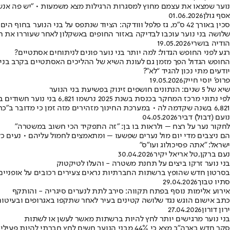
נוער שמצאו את עצמם מחוץ למסגרות הרגילות מצא משמעות • "יש פה אנש
אסף גולן
01.06.2026
סכין באורך 42 ס"מ, גז פלפל ווודקה: הציוד שנתפס על בני הנוער בחוף הים
שלושה בני נוער עוכבו לבדיקה באזור החופים באשקלון לאחר שעוררו את ח
הודיה בושרי
19.05.2026
רגע לפני החופש הגדול: למה יותר בני נוער פונים לניתוחים אסתטיים?
החופש הגדול הפך מזמן גם לעונת השיא של ההליכים האסתטיים בקרב בני נוע
יודעים מתי נכון להגיד “לא”?
פרופ׳ יוסי חייק
19.05.2026
שיא של 5 שנים: הנתונים חושפים זינוק בפשיעת בני הנוער
6,821 בשנה שקדמה לה • במערכת החינוך מזהירים מזה זמן כי מדובר ב"כתובת על הקיר"
נועם (דבול) דביר
04.05.2026
לחקור נער על רצח – ולראות בו בן: "זה התפקיד הכי חשוב במשטרה"
הם ניצבים מדי יום מול נערים שפשעו – ומתאמצים לחמול עליהם • נעים 
ישראל: "אתה פסיכולוג ועו"ס"
נעם ברקן
,
טל אריאל יקיר
30.04.2026
בני נוער זרקו ביצים על תחנת משטרה - והעלו לטיקטוק
בסרטון חדש שהופץ ברשתות החברתיות נראים צעירים רכובים על אופניים
סתיו טבוך
29.04.2026
אירוע אלימות נוסף בפתח תקווה: סירב לתת לנערים סיגריה - והותקף
כתב אישום הוגש נגד שלושה קטינים בעיר לאחר שתקפו באגרופים ובעיטות ע
ירון דורון
27.04.2026
בני נוער מרגישים יותר לחץ להיות ברשתות מאשר לעשן או לשתות
סקר חדש בארה"ב מצא כי 44% מבני הנוער חשים לח