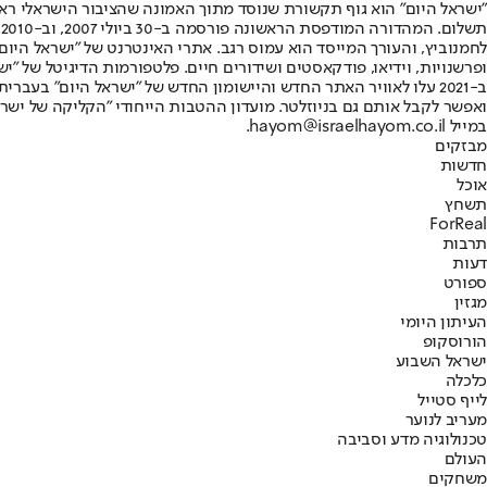
"ישראל היום" הוא גוף תקשורת שנוסד מתוך האמונה שהציבור הישראלי ראוי 
ת
ופרשנויות, וידיאו, פודקאסטים ושידורים חיים. פלטפורמות הדיגיטל של "ישרא
ב-2021 עלו לאוויר האתר החדש והיישומון החדש של "ישראל היום" בע
ואפשר לקבל אותם גם בניוזלטר. מועדון ההטבות הייחודי "הקליקה של ישרא
במייל hayom@israelhayom.co.il.
מבזקים
חדשות
אוכל
תשחץ
ForReal
תרבות
דעות
ספורט
מגזין
העיתון היומי
הורוסקופ
ישראל השבוע
כלכלה
לייף סטייל
מעריב לנוער
טכנולוגיה מדע וסביבה
העולם
משחקים