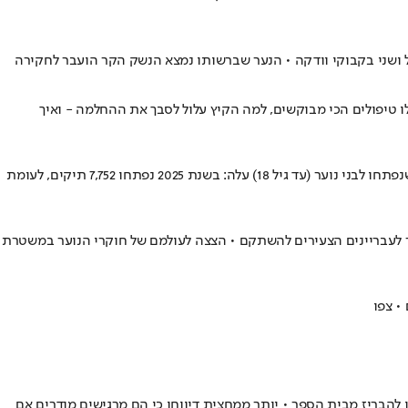
פל ושני בקבוקי וודקה • הנער שברשותו נמצא הנשק הקר הועבר לחקירה
לו טיפולים הכי מבוקשים, למה הקיץ עלול לסבך את ההחלמה - ואיך
לפי נתוני מרכז המחקר בכנסת בשנת 2025 נרשמו 6,821 בני נוער חשודים בעבירות פליליות, לעומת 5,409 בשנת 2024 • גם מספר התיקים הפליליים שנפתחו לבני נוער (עד גיל 18) עלה: בשנת 2025 נפתחו 7,752 תיקים, לעומת
ור לעבריינים הצעירים להשתקם • הצצה לעולמם של חוקרי הנוער במשטרת
• צפו
לכוהול או להבריז מבית הספר • יותר ממחצית דיווחו כי הם מרגישים מודרים אם