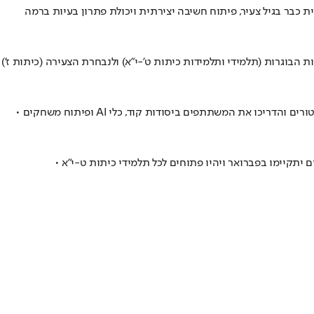
 כבר בגיל צעיר, פיתוח חשיבה יצירתית ויכולת פתרון בעיות ברמה
 הבוגרות (תלמידי ותלמידות כיתות ט'-י"א) ולנבחרת הצעירה (כיתות ז')
פרויקט גל לזכרו של סמ״ר גל אזולאי ז״ל הציג אתמול במשרדי mavens by Zynga משחקים שפיתחו בני נוער מהפריפריה • עובדי החברה שימשו כמנטורים והדריכו את המשתתפים ביסודות קוד, כלי AI ופיתוח משחקים •
קיימו בפברואר ויהיו פתוחים לכל תלמידי כיתות ט-י"א •