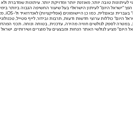
לעיתונות טובה יותר, מאוזנת יותר ומדויקת יותר. עיתונות שמדברת ולא צ
שלום. המהדורה המודפסת הראשונה פורסמה ב-30 ביולי 2007, וב-2010 הפך "ישראל היום" לעיתון הישראלי בעל שי
לחמנוביץ,
ל היום" כוללות ערוצי חדשות ודעות, תרבות ובידור, לייף סטייל, טכנולוגיה
ברית, במטרה לספק לגולשים חוויה מהירה, עדכנית, בטוחה ונוחה. תכני המה
ל היום" מציע לגולשי האתר הנחות ומבצעים על מוצרים ושירותים. ישראל 