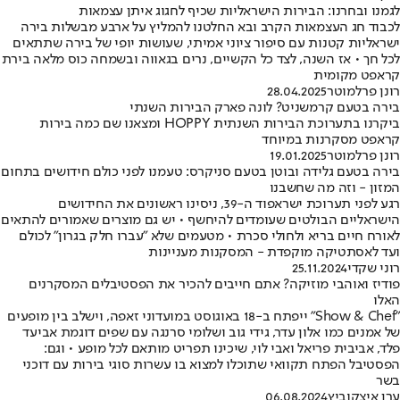
לגמנו ובחרנו: הבירות הישראליות שכיף לחגוג איתן עצמאות
לכבוד חג העצמאות הקרב ובא החלטנו להמליץ על ארבע מבשלות בירה
ישראליות קטנות עם סיפור ציוני אמיתי, שעושות יופי של בירה שתתאים
לכל חך • אז השנה, לצד כל הקשיים, נרים בגאווה ובשמחה כוס מלאה בירת
קראפט מקומית
רונן פרלמוטר
28.04.2025
בירה בטעם קרמשניט? לונה פארק הבירות השנתי
ביקרנו בתערוכת הבירות השנתית HOPPY ומצאנו שם כמה בירות
קראפט מסקרנות במיוחד
רונן פרלמוטר
19.01.2025
בירה בטעם גלידה ובוטן בטעם סניקרס: טעמנו לפני כולם חידושים בתחום
המזון - וזה מה שחשבנו
רגע לפני תערוכת ישראפוד ה-39, ניסינו ראשונים את החידושים
הישראליים הבולטים שעומדים להיחשף • יש גם מוצרים שאמורים להתאים
לאורח חיים בריא ולחולי סכרת • מטעמים שלא "עברו חלק בגרון" לכולם
ועד לאסתטיקה מוקפדת - המסקנות מעניינות
רוני שקדי
25.11.2024
פודיז ואוהבי מוזיקה? אתם חייבים להכיר את הפסטיבלים המסקרנים
האלו
"Show & Chef" ייפתח ב-18 באוגוסט במועדוני זאפה, וישלב בין מופעים
של אמנים כמו אלון עדר, גידי גוב ושלומי סרנגה עם שפים דוגמת אביעד
פלד, אביבית פריאל ואבי לוי, שיכינו תפריט מותאם לכל מופע • וגם:
הפסטיבל הפתח תקוואי שתוכלו למצוא בו עשרות סוגי בירות עם דוכני
בשר
ערן איצקוביץ
06.08.2024