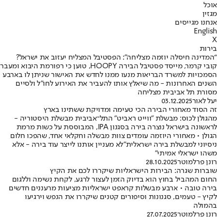
אוכל
מגזין
אנחנו מגייסים
English
X
בירות
“המדינה חיסלה יוזמה מצליחה”: הפסטיבל המצליח יעזוב את ישראל?
קובי קרמר, מייסד פסטיבל הבירה HOOPY, טוען כי רפורמת היבוא ומעבר
הסמכויות למשרד הבריאות מנעו ממנו לחדש את האישור שניתן לו בארבע
השנים האחרונות - מה שיאלץ אותו להעביר את האירוע לחו״ל ולסיים
מסורת תל אביבית מצליחה
יעל לאור
03.12.2025
זה הסוד מאחורי הבירה הכי טעימה ומדויקת ששתינו בארץ
מהגולן לכוס: מבשלת "ווייט ראביט" התל־אביבית מבשלת היסטוריה -
לראשונה בישראל נוצרה בירה בסגנון IPA, המבוססת על כשות מרמת
הגולן • מאחורי היוזמה עומדים צוות מבשלה וחקלאי אחד, שהפכו חלום
ניסיוני למבשלת בירה ישראלית"לא מעניין אותנו לייצר עוד בירה - אלא
משהו ישראלי אמיתי"
רונן פרלמוטר
28.10.2025
שוברות שגרה: הבירות הישראליות שיקררו לכם את הקיץ
החום המהביל בחוץ הוא בדיוק הזמן לעצור לרגע, לקחת נשימה וללגום
בירה טובה • ארבע מבשלות קראפט ישראליות מציעות מרעננים חדשים
לקיץ - טעמים, סגנונות וסיפורים קטנים שיקררו את הנפש וירגיעו
בהמולה
רונן פרלמוטר
27.07.2025