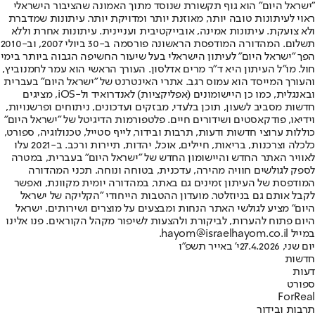
"ישראל היום" הוא גוף תקשורת שנוסד מתוך האמונה שהציבור הישראלי
ראוי לעיתונות טובה יותר, מאוזנת יותר ומדויקת יותר. עיתונות שמדברת
ולא צועקת. עיתונות אמינה, אובייקטיבית ועניינית. עיתונות אחרת וללא
תשלום. המהדורה המודפסת הראשונה פורסמה ב-30 ביולי 2007, וב-2010
הפך "ישראל היום" לעיתון הישראלי בעל שיעור החשיפה הגבוה ביותר בימי
חול. מו"ל העיתון היא ד"ר מרים אדלסון. העורך הראשי הוא עמר לחמנוביץ,
והעורך המייסד הוא עמוס רגב. אתרי האינטרנט של "ישראל היום" בעברית
ובאנגלית, כמו כן היישומונים (אפליקציות) לאנדרואיד ול-iOS, מציגים
חדשות מסביב לשעון, תוכן בלעדי, מבזקים ועדכונים, ניתוחים ופרשנויות,
וידיאו, פודקאסטים ושידורים חיים. פלטפורמות הדיגיטל של "ישראל היום"
כוללות ערוצי חדשות ודעות, תרבות ובידור, לייף סטייל, טכנולוגיה, ספורט,
כלכלה וצרכנות, בריאות, חיילים, אוכל, יהדות, תיירות ורכב. ב-2021 עלו
לאוויר האתר החדש והיישומון החדש של "ישראל היום" בעברית, במטרה
לספק לגולשים חוויה מהירה, עדכנית, בטוחה ונוחה. תכני המהדורה
המודפסת של העיתון זמינים גם באתר, במהדורה יומית מקוונת, ואפשר
לקבל אותם גם בניוזלטר. מועדון ההטבות הייחודי "הקליקה של ישראל
היום" מציע לגולשי האתר הנחות ומבצעים על מוצרים ושירותים. ישראל
היום פתוח להערות, לביקורת ולהצעות לשיפור מקהל הקוראים. פנו אלינו
במייל hayom@israelhayom.co.il.
יום שני, 27.4.2026
י' באייר תשפ"ו
חדשות
דעות
ספורט
ForReal
תרבות ובידור