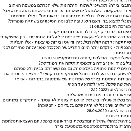
רונן פרלמוטר
04.09.2023
חובבי בירה? תמשיכו לשתות: היתרונות שלא הכרתם במשקה האהוב
אחד המשקאות האלכוהוליים שאנחנו הכי אוהבים לשתות הוא בירה, אבל
האם ידעתם שיש לו גם לא מעט יתרונות בריאותיים? • אילו ויטמינים
תוכלו למצוא בה, האם היא טובה ללב ומה הסיכונים בשתייה מופרזת?
מערכת היום
21.08.2023
טעם מר: מוצרי קוקה קולה והבירות מתייקרים
החברה המרכזית למשקאות מצטרפת לגל עליות המחירים • בין המשקאות
שיתייקרו: קוקה קולה רגיל, זירו ודיאט ובירות מיובאות • אלו העליות
הצפויות • מוקדם יותר היום התריע שר הכלכלה מפני עליות מחירים לפני
חג הפסח
היאלי יעקבי-הנדלסמן
,
סוניה גורודיסקי
05.03.2023
גול בטוח: איזו בירה בינלאומית תיקח את המונדיאל?
רוצים ליהנות מחוויה בינלאומית, גם אם נשארתם בבית ולא טסתם
למשחקי גביע העולם בכדורגל שמתקיימים בקטאר? • מצאנו עבורכם את
הבירות הזמינות בארץ של המדינות שמשתתפות בתחרות • אז מי
האלופה שלנו? כדאי לקרוא עד הסוף
רונן פרלמוטר
12.12.2022
עצמאות: חוגגים עם בירות ישראליות
המבשלות שנולדו בישראל הן גאווה ציונית לא קטנה • התמקדנו במותגים
ישראליים שהמנגל לא יהיה שלם בלעדיהם • חג שמח!
רונן פרלמוטר
28.04.2020
תגיות קשורות
בירה
אלכוהול
ישראל היום
מבשלת בירה
אוקטוברפסט
יום העצמאות
מלחמת
חרבות ברזל
גולדסטאר
פסטיבל
פסטיבל בירה