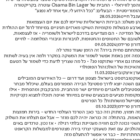
והפך לוויראלי • החבית של Osama Bin Lager עוטרה בקריקטורה
הומוריסטית • הבעלים: "ככל הידוע לי, אף אחד לא נפגע"
ענבל חייט
28.05.2024
הן משלנו: הבירות הישראליות שירימו לכם את יום העצמאות
ארבע מבשלות מקומיות השיקו מארזים חגיגיים במיוחד לרגל יום ההולדת
של המדינה • הם מצדיעים בדרכם לישראל ולשומריה • אז לעצמאות,
לשובם של החטופים והחטופות, לגיבורות וגיבורי המלחמה - לחיים
דורון פרידמן
09.05.2024
פתחתם פחית בירה? זה הזמן שעוד נותר לה
כמה זמן באמת אפשר לשמור את המשקה במקרר ולמה אין בעיה לשתות
אותו גם אחרי שתוקפו פג? • כל מה שצריך לדעת כדי לשמור על הטעם
והאיכות של האלכוהול הפופולרי
ערן איצקוביץ
11.03.2024
אוקטוברפסט בישראל: מצפון ועד דרום – כל האירועים המובילים
גם השנה יוצא לדרך פסטיבל הבירה המפורסם בעולם, שיכלול מבחר
פסטיבלים ולאגרים מיוחדים ישר מהחבית, מהבקבוק ומהפחית • אילו
מקומות מציעים מבצעים שווים במיוחד ואיפה תוכלו למצוא נקניקיות
ספיישל מושחתות? כל הפרטים
דורון פרידמן
05.10.2023
זה חמוץ, מתוק וזה כבר כאן: הטרנד העולמי החדש - בירות חמוצות
האמת, בהתחלה זה כנראה יהיה לכם מוזר – אבל אם תצלחו את השלוק
השני נכונה לכם חוויה מעניינת ובלתי רגילה • אז נכון, טרנדים באים
והולכים, עם זאת כשענקי יצרני בירה מצטרפים למבשלות הקראפט
החתרניות - כבר אי אפשר להתעלם מזה