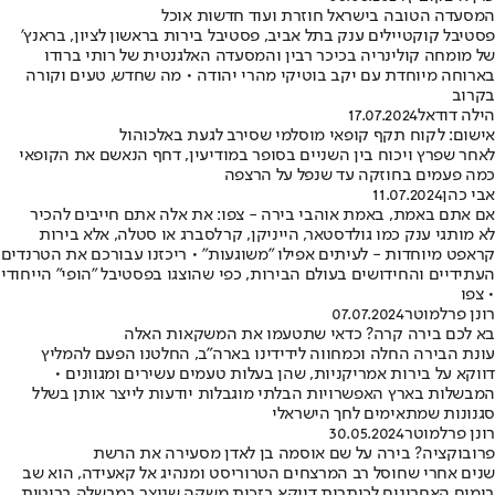
המסעדה הטובה בישראל חוזרת ועוד חדשות אוכל
פסטיבל קוקטיילים ענק בתל אביב, פסטיבל בירות בראשון לציון, בראנץ'
של מומחה קולינריה בכיכר רבין והמסעדה האלגנטית של רותי ברודו
בארוחה מיוחדת עם יקב בוטיקי מהרי יהודה • מה שחדש, טעים וקורה
בקרוב
הילה דודאל
17.07.2024
אישום: לקוח תקף קופאי מוסלמי שסירב לגעת באלכוהול
לאחר שפרץ ויכוח בין השניים בסופר במודיעין, דחף הנאשם את הקופאי
כמה פעמים בחוזקה עד שנפל על הרצפה
אבי כהן
11.07.2024
אם אתם באמת, באמת אוהבי בירה - צפו: את אלה אתם חייבים להכיר
לא מותגי ענק כמו גולדסטאר, הייניקן, קרלסברג או סטלה, אלא בירות
קראפט מיוחדות - לעיתים אפילו "משוגעות" • ריכזנו עבורכם את הטרנדים
העתידיים והחידושים בעולם הבירות, כפי שהוצגו בפסטיבל "הופי" הייחודי
• צפו
רונן פרלמוטר
07.07.2024
בא לכם בירה קרה? כדאי שתטעמו את המשקאות האלה
עונת הבירה החלה וכמחווה לידידינו בארה"ב, החלטנו הפעם להמליץ
דווקא על בירות אמריקניות, שהן בעלות טעמים עשירים ומגוונים •
המבשלות בארץ האפשרויות הבלתי מוגבלות יודעות לייצר אותן בשלל
סגנונות שמתאימים לחך הישראלי
רונן פרלמוטר
30.05.2024
פרובוקציה? בירה על שם אוסמה בן לאדן מסעירה את הרשת
שנים אחרי שחוסל רב המרצחים הטרוריסט ומנהיג אל קאעידה, הוא שב
בימים האחרונים לכותרות דווקא בזכות משקה שנוצר במבשלה בריטית