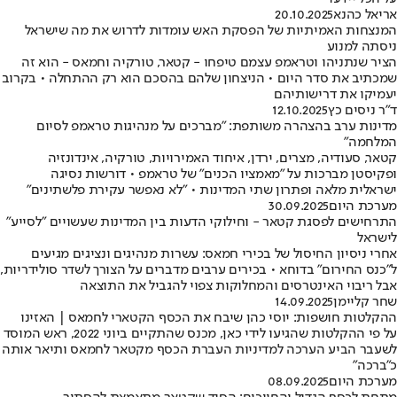
אריאל כהנא
20.10.2025
המנצחות האמיתיות של הפסקת האש עומדות לדרוש את מה שישראל
ניסתה למנוע
הציר שנתניהו וטראמפ עצמם טיפחו - קטאר, טורקיה וחמאס - הוא זה
שמכתיב את סדר היום • הניצחון שלהם בהסכם הוא רק ההתחלה • בקרוב
יעמיקו את דרישותיהם
ד"ר ניסים כץ
12.10.2025
מדינות ערב בהצהרה משותפת: "מברכים על מנהיגות טראמפ לסיום
המלחמה"
קטאר, סעודיה, מצרים, ירדן, איחוד האמירויות, טורקיה, אינדונזיה
ופקיסטן מברכות על "מאמציו הכנים" של טראמפ • דורשות נסיגה
ישראלית מלאה ופתרון שתי המדינות • "לא נאפשר עקירת פלשתינים"
מערכת היום
30.09.2025
התרחישים לפסגת קטאר - וחילוקי הדעות בין המדינות שעשויים "לסייע"
לישראל
אחרי ניסיון החיסול של בכירי חמאס: עשרות מנהיגים ונציגים מגיעים
ל"כנס החירום" בדוחא • בכירים ערבים מדברים על הצורך לשדר סולידריות,
אבל ריבוי האינטרסים והמחלוקות צפוי להגביל את התוצאה
שחר קליימן
14.09.2025
ההקלטות חושפות: יוסי כהן שיבח את הכסף הקטארי לחמאס | האזינו
על פי ההקלטות שהגיעו לידי כאן, מכנס שהתקיים ביוני 2022, ראש המוסד
לשעבר הביע הערכה למדיניות העברת הכסף מקטאר לחמאס ותיאר אותה
כ"ברכה"
מערכת היום
08.09.2025