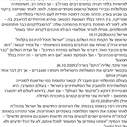
לאישיות בלתי רצויה בחוגים רבים בארה"ב • אך כוחה רב, חשיפותיה
מטלטלות ובכירי ממשל טראמפ מפחדים ממנה. לומר, לאחר שסיימה ביקור
בן שבוע בארץ, מזהה סכנה דחופה ומידית לעם היהודי במולדתה,
אמריקה, בין היתר בגלל השפעת הקטאר, שהיא מהיחידים להיאבק בה •
ולא, לומר לא חוסכת ביקורת מהמחנה שלה: "הרפובליקנים כבר מתחנפים
למוסלמים, אפילו לטרור אסלאמי הם לא מוכנים לקרוא יותר בשמו"
אריאל כהנא
10.11.2025
טראמפ על הקמת כוח השלום בעזה: "ישראל תוכל להיכנס בקלות"
נשיא ארה"ב שוחח עם הכתבים במטוס הנשיאותי • על אמיר קטאר: "הוא
אדם מכובד מאד, דיברנו על השלום במזרח התיכון" • על ועדת השלום: "כבר
בוחרים מנהיגים" • ועל הפסקת האש: "אם היא תקרוס - זה יהיה בגלל
חמאס"
אור שקד, שליח "היום" בארה"ב
26.10.2025
בקטאר יחבקו את המשלחת הישראלית ויפתרו משברים - אך רק דבר אחד
מעניין אותם
בעולם המוסלמי וגם מעבר לו, קטאר נתפסת כמי שדואגת לסוגייה
הפלשתינית ולמאבק של הפלשתינים בישראל • בעולם המערבי, היא
מצטיירת דווקא כ"פיקסר של העולם" • עם זאת, בדוחא לעולם לא יתנערו
מחמאס - למרות שני סדקים קטנים בתוכנית הגדולה
אילן זלאיט
22.10.2025
נתניהו רמז בנאומו בכנסת: אלו האיומים החדשים על ישראל במזה"ת
לאחר שמנה את הישגי המלחמה בשנתיים האחרונות, אמר נתניהו בנאומו:
"במזה"ת איומים ישנים לובשים צורות חדשות וישנם גם איומים חדשים" •
עוד הוסיף: "אנחנו עומדים על המשמר לסכל אותם, לא על הכל יודעים ולא
על הכל יידעו"