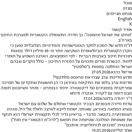
אוכל
מגזין
אנחנו מגייסים
English
X
אמיר קטאר
"מחקו את ישראל מהמפה": כך חדרה התעמולה הקטארית למערכת החינוך
בארה"ב
דו"ח חדש של המכון לחקר האנטישמיות והמדיניות הגלובלית טוען כי
הקרן הקטארית הבינלאומית השקיעה יותר מ-65 מיליון דולר במאות
תוכניות חינוך בארצות הברית • לפי הממצאים, הארגון השפיע על חומרי
לימוד, הכשרת מורים ותכנים על המזרח התיכון - כולל מקרים שבהם
ישראל הוחלפה במפות ב"פלסטין"
אריאל כהנא
27.05.2026
מדוע מדינות ערב עצרו את טראמפ מלתקוף?
מדינות ערב בלמו את התקיפה באיראן כי הן חוששות שתקדים של תמיכה
אמריקנית במפגינים נגד דיקטטורה יחזור כבומרנג - ומחר וושינגטון תפנה
מבט דומה גם לקהיר, אנקרה ודוחא
ד"ר יהודה בלנגה
17.01.2026
עדות נדירה מבפנים: הבכיר הקטארי שחולם על שלום עם ישראל
בשיא המחאה באיראן, שאותה ישמח לייבא לארצו: ח'אלד אל־היל, מנהיג
האופוזיציה בקטאר, מדבר • בריאיון נדיר לכלי תקשורת ישראלי הוא תוקף
את משפחת המלוכה שטיפחה את חמאס ("לרה"מ הקטארי אין מוח")
ומבטיח: "מוכנים לנורמליזציה איתכם"
שחר קליימן
15.01.2026