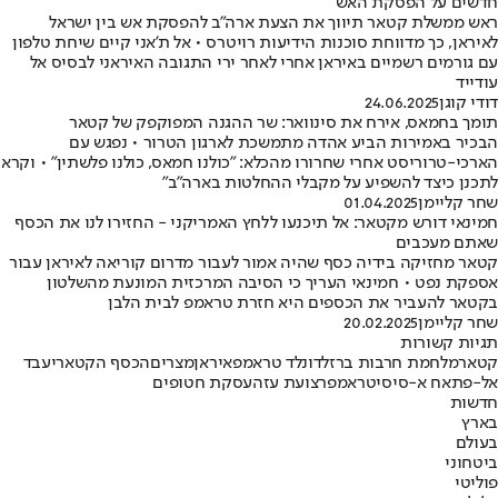
חדשים על הפסקת האש
ראש ממשלת קטאר תיווך את הצעת ארה״ב להפסקת אש בין ישראל
לאיראן, כך מדווחת סוכנות הידיעות רויטרס • אל ת'אני קיים שיחת טלפון
עם גורמים רשמיים באיראן אחרי לאחר ירי התגובה האיראני לבסיס אל
עודייד
דודי קוגן
24.06.2025
תומך בחמאס, אירח את סינוואר: שר ההגנה המפוקפק של קטאר
הבכיר באמירות הביע אהדה מתמשכת לארגון הטרור • נפגש עם
הארכי-טרוריסט אחרי שחרורו מהכלא: "כולנו חמאס, כולנו פלשתין" • וקרא
לתכנן כיצד להשפיע על מקבלי ההחלטות בארה"ב"
שחר קליימן
01.04.2025
חמינאי דורש מקטאר: אל תיכנעו ללחץ האמריקני - החזירו לנו את הכסף
שאתם מעכבים
קטאר מחזיקה בידיה כסף שהיה אמור לעבור מדרום קוריאה לאיראן עבור
אספקת נפט • חמינאי העריך כי הסיבה המרכזית המונעת מהשלטון
בקטאר להעביר את הכספים היא חזרת טראמפ לבית הלבן
שחר קליימן
20.02.2025
תגיות קשורות
קטאר
מלחמת חרבות ברזל
דונלד טראמפ
איראן
מצרים
הכסף הקטארי
עבד
אל-פתאח א-סיסי
טראמפ
רצועת עזה
עסקת חטופים
חדשות
בארץ
בעולם
ביטחוני
פוליטי