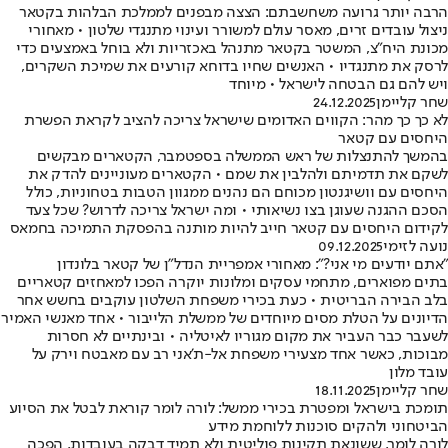
הרבה יותר גרועה משחשבתם: הצצה מבפנים לממלכת הבלהות בקטאר
ניצול עובדים זרים, מאסר עולם למשורר ועינוי מתנגדי שלטון • מאחורי
מכונת היח"צ, המשטר בקטאר מתנהל באכזריות ולא בוחל באמצעים כדי
לרסק את מתנגדיו • האנשים שחיו בדוחא קורעים את שמיכת השקרים,
ויש להם גם הבטחה לישראל • מיוחד
שחר קליימן
24.12.2025
לא כך כך מהר: הקווים האדומים שישראל צריכה להציב לקראת הפשרת
היחסים עם קטאר
בהמשך להתנצלות של ראש הממשלה בספטמבר, הקטארים מבקשים
לשקם את תדמיתם ולהלבין את שמם • הקטארים מעוניינים להדק את
היחסים עם וושיגנטון מכוחם הם נהנים ממגוון הטבות בטחוניות, כולל
הסכם ההגנה שעוגן בצו נשיאותי • ומה ישראל צריכה לדרוש? שכל צעד
לקידום היחסים עם קטאר חייב להיות מותנה בהפסקת התמיכה בחמאס
נועה לזימי
09.12.2025
"אתם יודעים מי אני?": מאחורי אמפריית הנדל"ן של קטאר בלונדון
בתים מפוארים, מתחמי עסקים ומלונות יוקרה הפכו למאחזים קטאריים
בלב הבירה הבריטית • כעת בכירי משפחת השלטון עוקבים בחשש אחר
הדיונים על הטלת מסים מיוחדים של ממשלת הלייבור • אחד מאנשי האמיר
לשעבר כבר העביר את מקום מגוריו לאיטליה • ובינתיים לא חסרות
מבוכות, כאשר אחד מצעירי משפחת אל-ת'אני רב עם מאבטח וירק על
עובד מלון
שחר קליימן
18.11.2025
תומכת בישראל ומפטרת בכירי ממשל: לורה לומר קוראת לבטל את הסיוע
הביטחוני ולהקים סוכנות ללוחמת מידע
לורה לומר, ששונאת תקינות פוליטית ולא תמיד דבקה בעובדות, הפכה