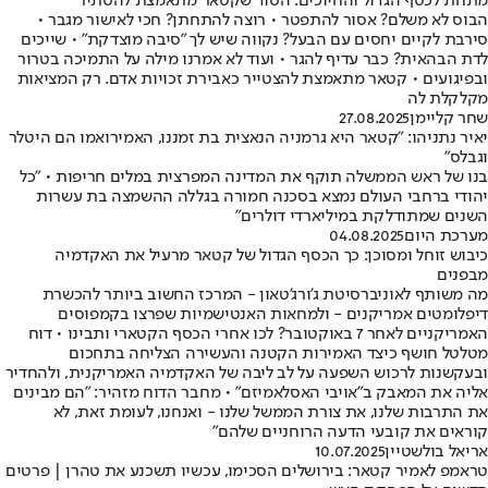
מתחת לכסף הגדול והחיוכים: הסוד שקטאר מתאמצת להסתיר
הבוס לא משלם? אסור להתפטר • רוצה להתחתן? חכי לאישור מגבר •
סירבת לקיים יחסים עם הבעל? נקווה שיש לך "סיבה מוצדקת" • שייכים
לדת הבהאית? כבר עדיף להגר • ועוד לא אמרנו מילה על התמיכה בטרור
ובפיגועים • קטאר מתאמצת להצטייר כאבירת זכויות אדם. רק המציאות
מקלקלת לה
שחר קליימן
27.08.2025
יאיר נתניהו: "קטאר היא גרמניה הנאצית בת זמננו, האמירואמו הם היטלר
וגבלס"
בנו של ראש הממשלה תוקף את המדינה המפרצית במלים חריפות • "כל
יהודי ברחבי העולם נמצא בסכנה חמורה בגללה ההשמצה בת עשרות
השנים שמתודלקת במיליארדי דולרים"
מערכת היום
04.08.2025
כיבוש זוחל ומסוכן: כך הכסף הגדול של קטאר מרעיל את האקדמיה
מבפנים
מה משותף לאוניברסיטת ג'ורג'טאון - המרכז החשוב ביותר להכשרת
דיפלומטים אמריקנים - ולמחאות האנטישמיות שפרצו בקמפוסים
האמריקניים לאחר 7 באוקטובר? לכו אחרי הכסף הקטארי ותבינו • דוח
מטלטל חושף כיצד האמירות הקטנה והעשירה הצליחה בתחכום
ובעקשנות לרכוש השפעה על לב ליבה של האקדמיה האמריקנית, ולהחדיר
אליה את המאבק ב"אויבי האסלאמיזם" • מחבר הדוח מזהיר: "הם מבינים
את התרבות שלנו, את צורת הממשל שלנו - ואנחנו, לעומת זאת, לא
קוראים את קובעי הדעה הרוחניים שלהם"
אריאל בולשטיין
10.07.2025
טראמפ לאמיר קטאר: בירושלים הסכימו, עכשיו תשכנע את טהרן | פרטים