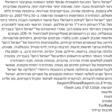
"ישראל היום" הוא גוף תקשורת שנוסד מתוך האמונה שהציבור הישראלי
ראוי לעיתונות טובה יותר, מאוזנת יותר ומדויקת יותר. עיתונות שמדברת
ולא צועקת. עיתונות אמינה, אובייקטיבית ועניינית. עיתונות אחרת וללא
תשלום. המהדורה המודפסת הראשונה פורסמה ב-30 ביולי 2007, וב-2010
הפך "ישראל היום" לעיתון הישראלי בעל שיעור החשיפה הגבוה ביותר בימי
חול. מו"ל העיתון היא ד"ר מרים אדלסון. העורך הראשי הוא עמר לחמנוביץ,
והעורך המייסד הוא עמוס רגב. אתרי האינטרנט של "ישראל היום" בעברית
ובאנגלית, כמו כן היישומונים (אפליקציות) לאנדרואיד ול-iOS, מציגים
חדשות מסביב לשעון, תוכן בלעדי, מבזקים ועדכונים, ניתוחים ופרשנויות,
וידיאו, פודקאסטים ושידורים חיים. פלטפורמות הדיגיטל של "ישראל היום"
כוללות ערוצי חדשות ודעות, תרבות ובידור, לייף סטייל, טכנולוגיה, ספורט,
כלכלה וצרכנות, בריאות, חיילים, אוכל, יהדות, תיירות ורכב. ב-2021 עלו
לאוויר האתר החדש והיישומון החדש של "ישראל היום" בעברית, במטרה
לספק לגולשים חוויה מהירה, עדכנית, בטוחה ונוחה. תכני המהדורה
המודפסת של העיתון זמינים גם באתר, במהדורה יומית מקוונת, ואפשר
לקבל אותם גם בניוזלטר. מועדון ההטבות הייחודי "הקליקה של ישראל
היום" מציע לגולשי האתר הנחות ומבצעים על מוצרים ושירותים. ישראל
היום פתוח להערות, לביקורת ולהצעות לשיפור מקהל הקוראים. פנו אלינו
במייל hayom@israelhayom.co.il.
יום שני, 27.7.2026
י"ג באב תשפ"ו
חדשות
דעות
ספורט
ForReal
תרבות ובידור