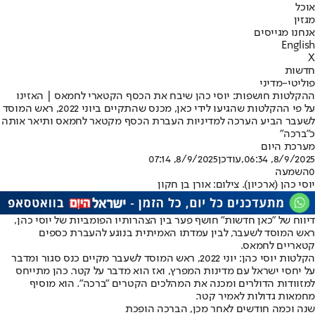
אוכל
מגזין
אנחנו מגייסים
English
X
חדשות
פוליטי-מדיני
ההקלטות חושפות: יוסי כהן שיבח את הכסף הקטארי לחמאס | האזינו
על פי ההקלטות שהגיעו לידי כאן, מכנס שהתקיים ביוני 2022, ראש המוסד
לשעבר הביע הערכה למדיניות העברת הכסף מקטאר לחמאס ותיאר אותה
כ"ברכה"
מערכת היום
8/9/2025, 06:34
,עודכן
8/9/2025, 07:14
0
השמעה
יוסי כהן (ארכיון). צילום: אורן בן חקון
דיווח של "כאן חדשות" חושף פער בין הצהרותיו הפומביות של יוסי כהן,
ראש המוסד לשעבר, לבין עמדתו האמיתית בנוגע להעברת כספים
קטאריים לחמאס.
הקלטות יוסי כהן: יוני 2022, ראש המוסד לשעבר מקיים כנס סגור ומדבר
על יחסי ישראל עם מדינות המפרץ, ואז הוא מדבר על קטר. כהן מתייחס
למזוודות הדולרים ומכנה את המהלכים הקטרים ״ברכה״. הוא מוסיף
מחמאות גדולות לאמיר קטר.
שנה וכמה חודשים לאחר מכן, הברכה הופכת