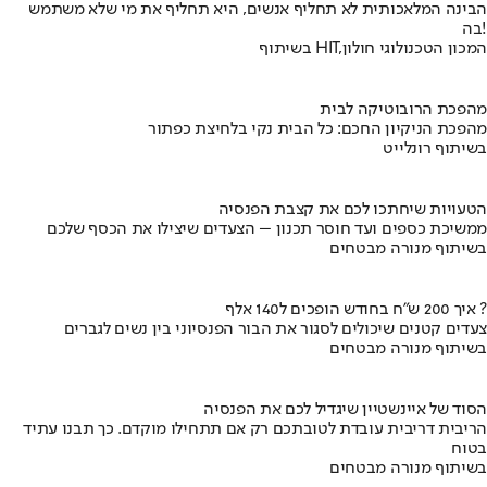
הבינה המלאכותית לא תחליף אנשים, היא תחליף את מי שלא משתמש
בה!
בשיתוף HIT,המכון הטכנולוגי חולון
מהפכת הרובוטיקה לבית
מהפכת הניקיון החכם: כל הבית נקי בלחיצת כפתור
בשיתוף רונלייט
הטעויות שיחתכו לכם את קצבת הפנסיה
ממשיכת כספים ועד חוסר תכנון – הצעדים שיצילו את הכסף שלכם
בשיתוף מנורה מבטחים
איך 200 ש"ח בחודש הופכים ל140 אלף ?
צעדים קטנים שיכולים לסגור את הבור הפנסיוני בין נשים לגברים
בשיתוף מנורה מבטחים
הסוד של איינשטיין שיגדיל לכם את הפנסיה
הריבית דריבית עובדת לטובתכם רק אם תתחילו מוקדם. כך תבנו עתיד
בטוח
בשיתוף מנורה מבטחים