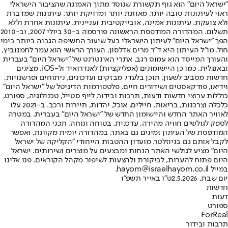
"ישראל היום" הוא גוף תקשורת שנוסד מתוך האמונה שהציבור הישראלי
ראוי לעיתונות טובה יותר, מאוזנת יותר ומדויקת יותר. עיתונות שמדברת
ולא צועקת. עיתונות אמינה, אובייקטיבית ועניינית. עיתונות אחרת וללא
תשלום. המהדורה המודפסת הראשונה פורסמה ב-30 ביולי 2007, וב-2010
הפך "ישראל היום" לעיתון הישראלי בעל שיעור החשיפה הגבוה ביותר בימי
חול. מו"ל העיתון היא ד"ר מרים אדלסון. העורך הראשי הוא עמר לחמנוביץ,
והעורך המייסד הוא עמוס רגב. אתרי האינטרנט של "ישראל היום" בעברית
ובאנגלית, כמו כן היישומונים (אפליקציות) לאנדרואיד ול-iOS, מציגים
חדשות מסביב לשעון, תוכן בלעדי, מבזקים ועדכונים, ניתוחים ופרשנויות,
וידיאו, פודקאסטים ושידורים חיים. פלטפורמות הדיגיטל של "ישראל היום"
כוללות ערוצי חדשות ודעות, תרבות ובידור, לייף סטייל, טכנולוגיה, ספורט,
כלכלה וצרכנות, בריאות, חיילים, אוכל, יהדות, תיירות ורכב. ב-2021 עלו
לאוויר האתר החדש והיישומון החדש של "ישראל היום" בעברית, במטרה
לספק לגולשים חוויה מהירה, עדכנית, בטוחה ונוחה. תכני המהדורה
המודפסת של העיתון זמינים גם באתר, במהדורה יומית מקוונת, ואפשר
לקבל אותם גם בניוזלטר. מועדון ההטבות הייחודי "הקליקה של ישראל
היום" מציע לגולשי האתר הנחות ומבצעים על מוצרים ושירותים. ישראל
היום פתוח להערות, לביקורת ולהצעות לשיפור מקהל הקוראים. פנו אלינו
במייל hayom@israelhayom.co.il.
יום שבת, 2.5.2026
ט"ו באייר תשפ"ו
חדשות
דעות
ספורט
ForReal
תרבות ובידור