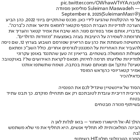
לטבח.
pic.twitter.com/OWhawVT9YA
— Suleiman Maswadeh סולימאן מסוודה
September 8, 2025
(@SuleimanMas1)
על פי ההקלטות שהגיעו לידי כאן, מכנס שהתקיים ביוני 2022, כהן הביע
הערכה למדיניות העברת הכסף מקטאר לחמאס ותיאר אותה כ"ברכה".
בדבריו, אותם אמר בפורום סגור, הוא שיבח את אמיר קטאר והעריך את
תרומתה לשמירה על היציבות בעזה באמצעות "מזוודות הדולרים".
החשיפה מעמתת את כהן עם הריאיון שפורסם השבוע בערוץ 12, שם ניסה
להעביר את האחריות על המנגנון לגורמים אחרים, כולל השב"כ ומתאם
פעולות הממשלה בשטחים. בריאיון זה טען שהתנגד באופן עקרוני
למדיניות שלדעתו תרמה לחיזוק חמאס לקראת האירועים של 7 באוקטובר.
טעינו? נתקן! אם מצאתם טעות בכתבה, נשמח שתשתפו אותנו
אמיר קטאר
יוסי כהן
ראש המוסד
כדאי
להכיר
הסוד של איינשטיין שיגדיל לכם את הפנסיה
הריבית דריבית עובדת לטובתכם רק אם תתחילו מוקדם. כך תבנו עתיד
בטוח
בשיתוף מנורה מבטחים
אל תישארו מאחור – בואו לגלות לאן ה-AI הולך
הבינה המלאכותית לא תחליף אנשים, היא תחליף את מי שלא משתמש
בה!
בשיתוף HIT,המכון הטכנולוגי חולון