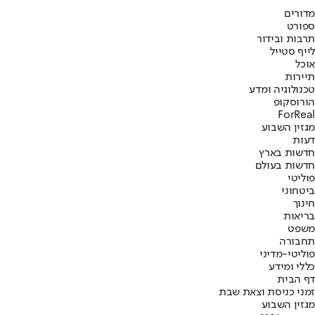
מדורים
ספורט
תרבות ובידור
לייף סטייל
אוכל
תיירות
טכנולוגיה ומדע
הורוסקופ
ForReal
מגזין השבוע
דעות
חדשות בארץ
חדשות בעולם
פוליטי
ביטחוני
חינוך
בריאות
משפט
תחבורה
פוליטי-מדיני
כללי ומידע
דף הבית
זמני כניסת וצאת שבת
מגזין השבוע