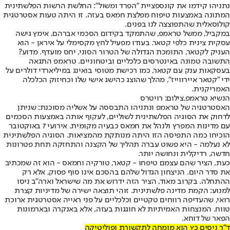
נתניהו קידמו את קונספציית "הפרד ומשול": החלשת הרשות הפלשתינית
המתונה באמצעות טיפוח מפלצת חמאס בעזה. זו היתה טעות אסטרטגית
קולוסאלית שהתפוצצה לנו בפנים.
במקביל, ממשל טראמפ, שהתמקד בקידום הסכמי אברהם, אימץ גישה
עסקית צינית כלפי קטאר. בעודו מפעיל לחץ מקסימלי על איראן - הוא
העניק לקטאר, התומכת הגדולה של הטרור הסוני, יחס מועדף. מדוע?
התשובה טמונה באינטרסים כלכליים וביטחוניים. טראמפ התגאה
בעסקאות ענק עם קטאר, כמו רכישת מטוסי בואינג במיליארדי דולרים על
ידי "קטאר איירווייז", מהלך שהוצג כהישג אישי שלו וכחיזוק הכלכלה
האמריקנית.
הנשיא טראמפ,צילום: רויטרס
האסטרטגיה של טראמפ ונתניהו התבססה על אשליה מסוכנת: שניתן
לדחוק את הסוגיה הפלשתינית לשוליים, לעקוף אותה באמצעות הסכמים
עם מדינות המפרץ ולנהל את חמאס כבעיה מקומית. אירועי 7 באוקטובר
הוכיחו כמה התפיסה הזו היתה מנותקת מהמציאות. הסוגיה הפלשתינית
לא נעלמה - היא פשוט עברה תהליך של הקצנה והתחזקה תחת פטרונות
חדשה, רדיקלית ונחושה יותר.
כעת, הציר שהם עצמם טיפחו - קטאר, טורקיה וחמאס - הוא זה שמכתיב
את סדר היום. הניצחון הגדול שלהם בהסכם אינו סוף פסוק, אלא רק
ההתחלה. בקרוב מאוד, הציר הזה ידרוש את מה שישראל וארה"ב ניסו
למנוע: הקמת מדינה פלשתינית. זוהי תוצאה ישירה של מדיניות קצרת
רואי, שהעדיפה רווחים טקטיים וכלכליים על פני ראייה אסטרטגית ארוכת
טווח. המנצחות האמיתיות לא חוגגות בעזה, אלא באנקרה ובארמונות
הפאר של דוחא.
ד"ר ניסים כץ הוא מומחה לתקשורת ופוליטיקה