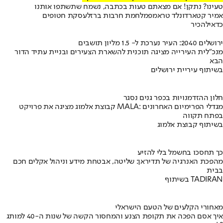
טעינו? נתקן! אם מצאתם טעות בכתבה, נשמח שתשתפו אותנו
אמיר קטאר
דונלד טראמפ
מלחמת חרבות ברזל
עסקת חטופים
כדאי
להכיר
ירושלים 2040: העיר נערכת ל- 1.5 מליון תושבים
מנכ"לית העירייה מציגה תוכנית להשארת הצעירים ובניית עתיד הדור
הבא
בשיתוף עיריית ירושלים
חלון ההזדמנויות בכפר גנים נסגר
קבוצת אלמוג מציגה את פרויקט MALA: מגדלי הפרימיום האחרונים
בפתח תקווה
בשיתוף קבוצת אלמוג
כך תחסכו בחשמל בלי להזיע
מהפכת האנרגיה של תדיראן: שליטה, אבטחת מידע וניהול אקלים חכם
בבית
בשיתוף TADIRAN
מאחורי הקלעים של הטעם הישראלי
איך אסם הפכה את תקופת הצנע והמחסור הקשה של שנות ה-40 למותג