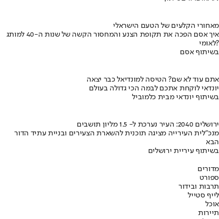
מאחורי הקלעים של הטעם הישראלי
איך אסם הפכה את תקופת הצנע והמחסור הקשה של שנות ה-40 למותג
לאומי?
בשיתוף אסם
אתם עוד לא שם? הטיסה למונדיאל כבר יצאה
יונדאי לוקחת אתכם לבמה הכי גדולה בעולם
בשיתוף יונדאי מבית כלמוביל
ירושלים 2040: העיר נערכת ל- 1.5 מליון תושבים
מנכ"לית העירייה מציגה תוכנית להשארת הצעירים ובניית עתיד הדור
הבא
בשיתוף עיריית ירושלים
מדורים
ספורט
תרבות ובידור
לייף סטייל
אוכל
תיירות