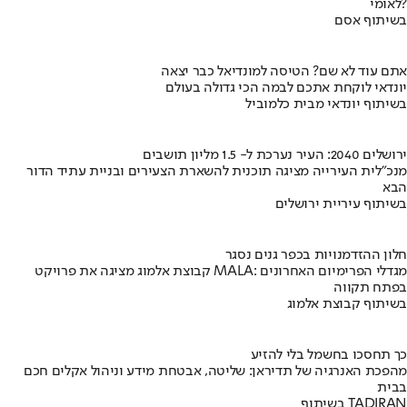
לאומי?
בשיתוף אסם
אתם עוד לא שם? הטיסה למונדיאל כבר יצאה
יונדאי לוקחת אתכם לבמה הכי גדולה בעולם
בשיתוף יונדאי מבית כלמוביל
ירושלים 2040: העיר נערכת ל- 1.5 מליון תושבים
מנכ"לית העירייה מציגה תוכנית להשארת הצעירים ובניית עתיד הדור
הבא
בשיתוף עיריית ירושלים
חלון ההזדמנויות בכפר גנים נסגר
קבוצת אלמוג מציגה את פרויקט MALA: מגדלי הפרימיום האחרונים
בפתח תקווה
בשיתוף קבוצת אלמוג
כך תחסכו בחשמל בלי להזיע
מהפכת האנרגיה של תדיראן: שליטה, אבטחת מידע וניהול אקלים חכם
בבית
בשיתוף TADIRAN