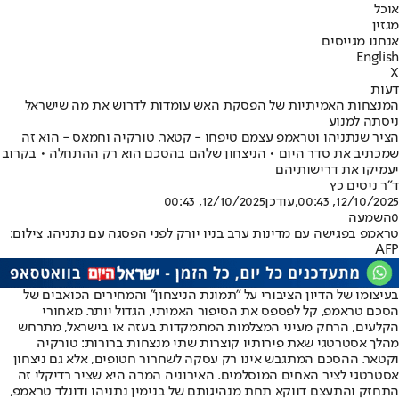
אוכל
מגזין
אנחנו מגייסים
English
X
דעות
המנצחות האמיתיות של הפסקת האש עומדות לדרוש את מה שישראל
ניסתה למנוע
הציר שנתניהו וטראמפ עצמם טיפחו - קטאר, טורקיה וחמאס - הוא זה
שמכתיב את סדר היום • הניצחון שלהם בהסכם הוא רק ההתחלה • בקרוב
יעמיקו את דרישותיהם
ד"ר ניסים כץ
12/10/2025, 00:43
,עודכן
12/10/2025, 00:43
0
השמעה
טראמפ בפגישה עם מדינות ערב בניו יורק לפני הפסגה עם נתניהו. צילום:
AFP
בעיצומו של הדיון הציבורי על "תמונת הניצחון" והמחירים הכואבים של
הסכם טראמפ, קל לפספס את הסיפור האמיתי, הגדול יותר. מאחורי
הקלעים, הרחק מעיני המצלמות המתמקדות בעזה או בישראל, מתרחש
מהלך אסטרטגי שאת פירותיו קוצרות שתי מנצחות ברורות: טורקיה
וקטאר. ההסכם המתגבש אינו רק עסקה לשחרור חטופים, אלא גם ניצחון
אסטרטגי לציר האחים המוסלמים. האירוניה המרה היא שציר רדיקלי זה
התחזק והתעצם דווקא תחת מנהיגותם של בנימין נתניהו ודונלד טראמפ,