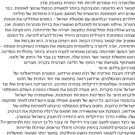
שלכאורה היו אמורים להיות חוד החנית במאבק נגדו.
קטאר היא הדוגמה המובהקת ביותר למשחק הכפול שהפך לאמנות. כבר
שנים היא המממנת הראשית של חמאס. מעבירה מזוודות של מיליוני
דולרים באישור ובתיאום עם ממשלת ישראל - כספים שתדלקו את מכונת
הטרור, שילמו משכורות למחבלים ואפשרו את בניית מנהרות המוות. ואז,
ברגע שהלהבות מתלקחות כתוצאה ישירה של מדיניותה, היא מציגה את
עצמה כמתווכת ניטרלית והגורם היחיד שיכול להביא לרגיעה. כל הסכם
שמציב את קטאר במרכז הבמה הוא ניצחון עבורה. היא מכבסת את
תדמיתה, זוכה ליוקרה בינלאומית ומבססת את מעמדה כשחקנית מפתח -
תוך המשך תמיכתה בארגון שאחראי לטבח הנורא ביותר בתולדות המדינה.
ראש ממשלת קטאר ושר החוץ שלה, מוחמד בן עבד אל-רחמן אל ת'אני,
משתתף בפגישת שרי החוץ של הליגה הערבית בקהיר, מצרים
(ארכיון),צילום: אי.פי
לצידה ניצבת טורקיה של רג'פ טאיפ ארדואן, הפטרון האידיאולוגי של
האחים המוסלמים. ארדואן רואה בחמאס את חוד החנית של חזונו
להגמוניה אסלאמית־רדיקלית במזרח התיכון. הרטוריקה הארסית שלו נגד
ישראל אינה מקרית. היא נועדה לבסס את מעמדו כמנהיג העולם המוסלמי
ולקרוא תיגר על המדינות הסוניות המתונות, שותפותיה של ישראל
בהסכמי אברהם. כל הישג של חמאס, ואפילו עצם הישרדותו לאחר מתקפה
ישראלית נרחבת, נתפס בעולם המוסלמי כניצחון לתפיסת עולמו של
ארדואן. הפסקת אש שמשאירה את חמאס על רגליו מחזקת את הנרטיב
שלו, שלפיו הדרך הרדיקלית היא היחידה להיאבק בישראל ובמערב.
אך כיצד הגענו למצב שבו ציר רדיקלי זה צובר כל כך הרבה כוח ולגיטימציה?
כאן נכנסים לתמונה בנימין נתניהו ודונלד טראמפ, שניהלו מדיניות
שהעניקה לקטאר חסינות כמעט מוחלטת. במשך יותר מעשור, ממשלות