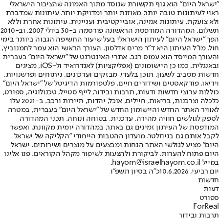
"ישראל היום" הוא גוף תקשורת שנוסד מתוך האמונה שהציבור הישראלי
ראוי לעיתונות טובה יותר, מאוזנת יותר ומדויקת יותר. עיתונות שמדברת
ולא צועקת. עיתונות אמינה, אובייקטיבית ועניינית. עיתונות אחרת וללא
תשלום. המהדורה המודפסת הראשונה פורסמה ב-30 ביולי 2007, וב-2010
הפך "ישראל היום" לעיתון הישראלי בעל שיעור החשיפה הגבוה ביותר בימי
חול. מו"ל העיתון היא ד"ר מרים אדלסון. העורך הראשי הוא עמר לחמנוביץ,
והעורך המייסד הוא עמוס רגב. אתרי האינטרנט של "ישראל היום" בעברית
ובאנגלית, כמו כן היישומונים (אפליקציות) לאנדרואיד ול-iOS, מציגים
חדשות מסביב לשעון, תוכן בלעדי, מבזקים ועדכונים, ניתוחים ופרשנויות,
וידיאו, פודקאסטים ושידורים חיים. פלטפורמות הדיגיטל של "ישראל היום"
כוללות ערוצי חדשות ודעות, תרבות ובידור, לייף סטייל, טכנולוגיה, ספורט,
כלכלה וצרכנות, בריאות, חיילים, אוכל, יהדות, תיירות ורכב. ב-2021 עלו
לאוויר האתר החדש והיישומון החדש של "ישראל היום" בעברית, במטרה
לספק לגולשים חוויה מהירה, עדכנית, בטוחה ונוחה. תכני המהדורה
המודפסת של העיתון זמינים גם באתר, במהדורה יומית מקוונת, ואפשר
לקבל אותם גם בניוזלטר. מועדון ההטבות הייחודי "הקליקה של ישראל
היום" מציע לגולשי האתר הנחות ומבצעים על מוצרים ושירותים. ישראל
היום פתוח להערות, לביקורת ולהצעות לשיפור מקהל הקוראים. פנו אלינו
במייל hayom@israelhayom.co.il.
יום רביעי, 10.6.2026
כ"ה בסיון תשפ"ו
חדשות
דעות
ספורט
ForReal
תרבות ובידור