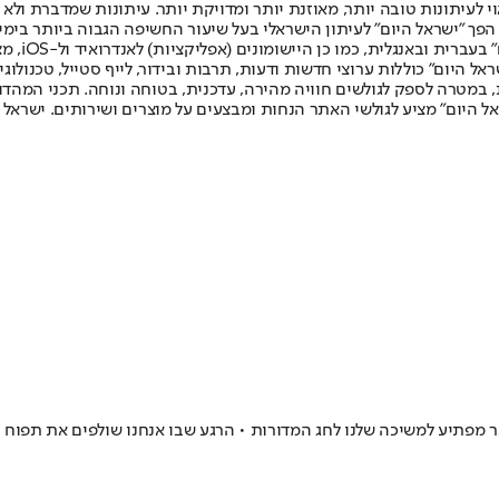
לעיתונות טובה יותר, מאוזנת יותר ומדויקת יותר. עיתונות שמדברת ולא צ
שלום. המהדורה המודפסת הראשונה פורסמה ב-30 ביולי 2007, וב-2010 הפך "ישראל היום" לעיתון הישראלי בעל שי
לחמנוביץ,
ל היום" כוללות ערוצי חדשות ודעות, תרבות ובידור, לייף סטייל, טכנולוגיה
ברית, במטרה לספק לגולשים חוויה מהירה, עדכנית, בטוחה ונוחה. תכני המה
ל היום" מציע לגולשי האתר הנחות ומבצעים על מוצרים ושירותים. ישראל 
מפתיע למשיכה שלנו לחג המדורות • הרגע שבו אנחנו שולפים את תפוח הא