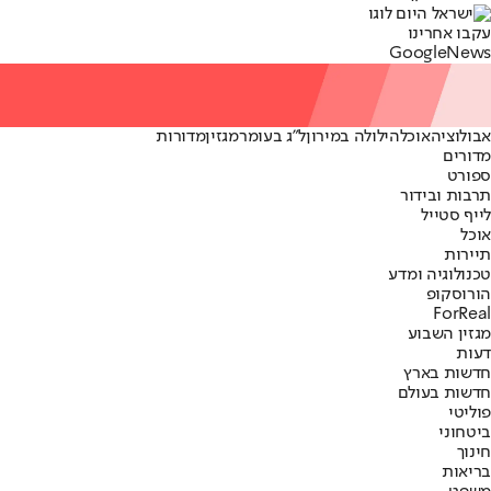
עקבו אחרינו
G
o
o
g
l
e
News
אבולוציה
אוכל
הילולה במירון
ל"ג בעומר
מגזין
מדורות
מדורים
ספורט
תרבות ובידור
לייף סטייל
אוכל
תיירות
טכנולוגיה ומדע
הורוסקופ
ForReal
מגזין השבוע
דעות
חדשות בארץ
חדשות בעולם
פוליטי
ביטחוני
חינוך
בריאות