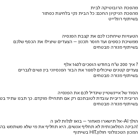
מהפכת הרובוטיקה לבית
מהפכת הניקיון החכם: כל הבית נקי בלחיצת כפתור
בשיתוף רונלייט
הטעויות שיחתכו לכם את קצבת הפנסיה
ממשיכת כספים ועד חוסר תכנון – הצעדים שיצילו את הכסף שלכם
בשיתוף מנורה מבטחים
איך 200 ש"ח בחודש הופכים ל140 אלף ?
צעדים קטנים שיכולים לסגור את הבור הפנסיוני בין נשים לגברים
בשיתוף מנורה מבטחים
הסוד של איינשטיין שיגדיל לכם את הפנסיה
הריבית דריבית עובדת לטובתכם רק אם תתחילו מוקדם. כך תבנו עתיד בט
בשיתוף מנורה מבטחים
אל תישארו מאחור – בואו לגלות לאן ה-AI הולך
הבינה המלאכותית לא תחליף אנשים, היא תחליף את מי שלא משתמש בה!
בשיתוף HIT,המכון הטכנולוגי חולון