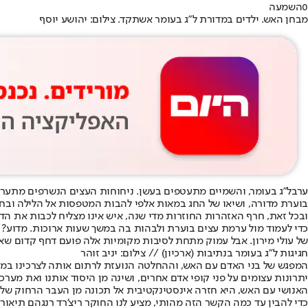
0
השמעה
מבחן האש. ילדים במדורת ל"ג בעומר אשתקד. צילום: יהושע יוסף
ערב
ל"ג בעומר
, והשמיים מתעטפים בעשן. ניחוחות העצים הנשרפים מתערב
בוערת מדורה
, ושיאו של החג במאות אלפי להבות המטפסות אל הלילה ובח
ובכל זאת, חרף האזהרות החוזרות מדי שנה, איש אינו מצליח לכבות את הדח
כדי לעמוד מול ערמת עצים בוערת ולבהות בה במשך שעות ארוכות. מדוע? 
של עולי מירון
. אבל עמוק מתחת לסיבות מקומיות אלה פועם דחף קדום שאין 
חגיגות ל"ג בעומר בנתיבות (ארכיון) // צילום: יניב זוהר
המפגש של בני האדם עם האש, וההחלטה הנועזת לרתום אותה לצרכינו במקו
יתרונות עצומים על פני קופי אדם אחרים, ושינה מן היסוד אותנו ואת מער
האנושי עם האש, היא חזרה אינסטינקטיבית אל תכונה מן העבר הרחוק שלנו. 
כדי להבין עד כמה הקשר הזה מהותי, מציע לנו החוקר ריצ'רד רנגהם תיאו