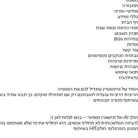
משפט
תחבורה
פוליטי-מדיני
כללי ומידע
דף הבית
זמני כניסת וצאת שבת
מגזין השבוע
בחירות 2026
אודות
צור קשר
נבחרת הכתבים והפרשנים
מדיניות פרטיות
הצהרת נגישות
תנאי שימוש
כדאי
להכיר
הסוד של איינשטיין שיגדיל לכם את הפנסיה
הריבית דריבית עובדת לטובתכם רק אם תתחילו מוקדם. כך תבנו עתיד בט
בשיתוף מנורה מבטחים
אל תישארו מאחור – בואו לגלות לאן ה-AI הולך
הבינה המלאכותית לא תחליף אנשים, היא תחליף את מי שלא משתמש בה!
בשיתוף HIT,המכון הטכנולוגי חולון