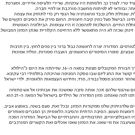
ד טרי. לצורך כך, הלסתות היו ענקיות, שרירי הלעיסה אדירים, ומערכת
ר, ובוודאי לא לפיתוח מחשבה מורכבת או לחיי חברה.
בלת, שגוזלת חלק נכבד מהאנרגיה של הגוף רק כדי לתחזק את עצמה
ינו
. הבישול פעל כמין קיבה חיצונית. החום פירק את הסיבים הקשים של
חלת החיים. ההשלכות למהפכה זו היו עצומות. הביולוגיה האנושית
 זינוק שכזה לא היה מתאפשר ללא הדחיפה הקלורית שנתן המזון המבושל.
פים. המדורה יצרה לראשונה גבול ברור בין פנים לחוץ, בין תרבות
בעים, סופרו הסיפורים הראשונים, הועברו מסורות, ונולדו אמונות
ומכאן אפשר לחזור אל ל"ג בעומר, ולהסברים המקומיים לסיבותיו. במסורת הקבלית, נקשרו המדורות בל"ג בעומר לתנא רבי שמעון בר יוחאי (רשב"י) דרך חבורת המקובלים מצפת במאה ה-16, שזיהתה את היום כ"הילולא
ף קושר את החג ליום שבו פסקה המגיפה שהיכתה בתלמידי רבי עקיבא.
זור המנהג מסמל גבורה, מרד, וחידוש העצמאות הלאומית. ילדי ישראל
משום שהגוף שלהם זוכר, אותה סיבה שמשכה את אבותינו אל אש פתוחה
באפריקה לפני מאות אלפי שנים. הפעולה הפשוטה ביותר, של קבירת תפוח אדמה בגחלים והוצאתו שחור ושרוף, מחזירה אותנו אל אותו רגע שעשה אותנו למה שאנחנו. מזון המדורה של הילדים בישראל של המאה ה-21 הוא
ים של
הניתוק שלנו ממקורות המזון
. ובכל זאת, פעם בשנה, באמצע אביב,
ם דומעות מעשן. הסיבה הדתית והסיבה הלאומית הן הסברים מאוחרים
 האבולוציוניים, התרבותיים, והחברתיים של הבישול. המדורה הפכה
 שעיצבה את מי שאנו, את המזון שאנו אוכלים ואת הקשרים המורכבים