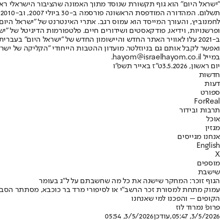
"ישראל היום" הוא גוף תקשורת שנוסד מתוך האמונה שהציבור הישראלי ראוי 
ת
ופרשנויות, וידיאו, פודקאסטים ושידורים חיים. פלטפורמות הדיגיטל של "ישרא
ב-2021 עלו לאוויר האתר החדש והיישומון החדש של "ישראל היום" בע
ואפשר לקבל אותם גם בניוזלטר. מועדון ההטבות הייחודי "הקליקה של ישרא
במייל hayom@israelhayom.co.il.
יום ראשון, 3.5.2026
ט"ז באייר תשפ"ו
חדשות
דעות
ספורט
ForReal
תרבות ובידור
אוכל
מגזין
אנחנו מגייסים
English
X
מוספים
שישבת
הגוף זוכר: המחקר שישנה את כל מה שחשבתם על ל"ג בעומר
עמוק מתחת למסורת זכר הרשב"י או לסיפורי מרד בר כוכבא, מסתתר הסבר 
הקופים – והפכנו למי שאנחנו
פרופ' נמרוד לוז
3/5/2026, 05:47
,עודכן
3/5/2026, 05:54