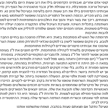
קופי אדם אחרים, ואבותינו הקדמונים בילו את רוב שעות היום בלעיסה ובעי
העיכול ארוכה ומסורבלת, כזו שגוזלת חלק נכבד מהאנרגיה של הגוף רק כד
אבותינו הקדמונים בילו את רוב שעות היום בלעיסה ובעיכול של מזון נא. 
ואז, ברגע מכריע, נכנסה האש אל התפריט.
ההבנה שאפשר להשתמש באש כדי 
הצמחים, ריכך את בשר הציד והפך את החלבונים והפחמימות לזמינים לספי
השתנתה בתכלית השינוי, ומערכת העיכול שלנו התקצרה והפכה יעילה יותר
במילים פשוטות, אנחנו חכמים יותר משום שלמדנו להדליק אש ולצלות עליה
להבות התרבות
תרומתה של האש לא מסתכמת בזאת: היא חוללה מהפכה גם בחיים החברתיים ש
לטבע, בין מקום שאפשר לישון בו למקום שכדאי להתרחק ממנו. שעות הערב, 
שהפכו את אבותינו מיצורים שורדים לקהילות מתוחכמות.
מיצורים שעסוקים בלשרוד לקהילה מתוחכמת. ילדים חוגגים את ל"ג בעומר 
דרשב"י" (יום פטירתו) וראתה באש סמל לאור התורה ו
לסודות הבריאה שהתגל
במאה ה-20 היתה זו דווקא התנועה הציונית, החילונית במהותה, שטיפחה את הקשר בין החג ל
אימצו מסורת זו בלהט, בלי שהיו זקוקים להסברים מורכבים ולתירוצים מיוח
אך יש להודות ביושר: הילדים לא באים אל המדורה כדי להנציח תנא קדמון,
המשך לפקעות השרופות שנאפו על מדורות בקרב הציידים-לקטים. הזיכרון ה
בעידן של מיקרוגלים שמחממים בשניות ותנורים חכמים שנשלטים מאפליקצי
האנושיות הקדומה שלנו תובעת את שלה. אנחנו יוצאים אל הפארקים והשטח
למה שהגוף ממילא מבקש לעשות. כל מדורת ל"ג בעומר היא הד רחוק לאותה
אותנו למי שאנחנו וכשריח תפוח האדמה השרוף עולה באוויר, ההיסטוריה ה
בינינו לבינו.
טעינו? נתקן! אם מצאתם טעות בכתבה, נשמח שתשתפו אותנו