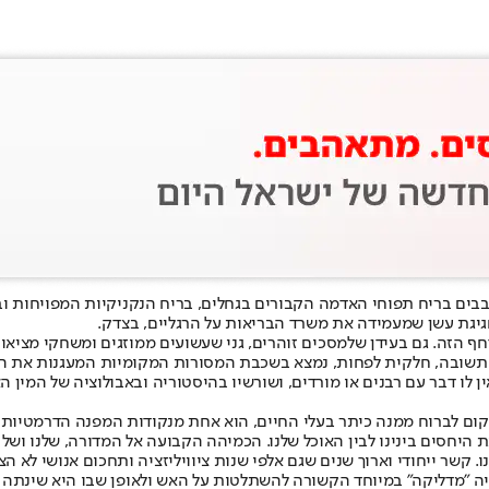
בים בריח תפוחי האדמה הקבורים בגחלים, בריח הנקניקיות המפויחות וב
גיגת עשן ש
מעמידה את משרד הבריאות על הרגליים, בצדק
.
ף הזה. גם בעידן של
מסכים זוהרים, גני שעשועים ממוזגים ומשחקי מציאו
תשובה, חלקית לפחות, נמצא בשכבת המסורות המקומיות המעגנות את החג ב
לו דבר עם רבנים או מורדים, ושורשיו בהיסטוריה ובאבולוציה של המין 
ם לברוח ממנה כיתר בעלי החיים, הוא אחת מנקודות המפנה הדרמטיות בהי
כת היחסים בינינו לבין האוכל שלנו. הכמיהה הקבועה אל המדורה, שלנו וש
קשר ייחודי וארוך שנים שגם אלפי שנות ציוויליזציה ותחכום אנושי לא הצ
ריה "מדליקה" במיוחד הקשורה להשתלטות על האש ולאופן שבו היא שינתה 