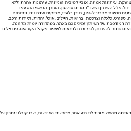
ועקת. עיתונות אמינה, אובייקטיבית ועניינית. עיתונות אחרת וללא
עור החשיפה הגבוה ביותר בימי חול. מו"ל העיתון היא ד"ר מרים אדלסון. העורך הראשי הוא עמר
 והעורך המייסד הוא עמוס רגב. אתרי האינטרנט של "ישראל היום" בעברית ובאנגלית, כמו כן היישומונים (אפליקציות) לאנדרואיד ול-iOS, מציגים חדשות מסביב לשעון, תוכן בלעדי, מבזקים ועדכונים, ניתוחים
, ספורט, כלכלה וצרכנות, בריאות, חיילים, אוכל, יהדות, תיירות ורכב.
דורה המודפסת של העיתון זמינים גם באתר, במהדורה יומית מקוונת,
היום פתוח להערות, לביקורת ולהצעות לשיפור מקהל הקוראים. פנו אלינו
דמה מהאש מזכיר לנו רגע אחר, מראשית האנושות, שבו קיבלנו יתרון על