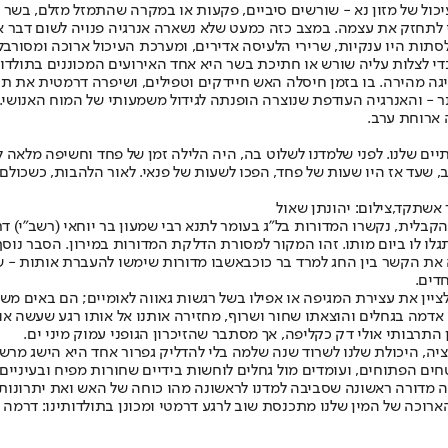
כול של מזון נא - שורשים סיביים, פקעות או במקרה שהתמזל מזלם, בשר צי
י לתחזק את עצמה. במצב כזה כמעט שלא נשארה אנרגיה פנויה לשום דבר אח
הלסתות היו ענקיות, שרירי הלעיסה אדירים, ומערכת העיכול ארוכה ומסור
לצלות עליה שורש או חתיכת בשר היא אחד האירועים המכוננים בתולדות
גה מהירה. בו בזמן חיסלה האש חיידקים וטפילים, ושיפרה דרמטית את תו
 - והאנרגיה העודפת שנוצרה הופנתה לגידול משמעותי של המוח האנושי.
 ארוחת ערב.
לנו. לפני שלמדנו לשלוט בה, היה הלילה זמן של פחד וחשיפה מלאה לטור
שעד אז היו שעות של פחד, הפכו לשעות של פנאי. לאור הלהבות, כשכולם ש
אשתקד,צילום: יהונתן שאול
ו לו ביום מותו
. זהו המקור למסורת הדלקת המדורות במירון. הסבר נוס
מרד בר כוכבא
שבו מדורות שימשו להעברת אותות - שח
דים.
 לציין את עצירת המגיפה או אפילו בשל רגשות גאווה לאומיים; הם באים 
תרבותי אולי דק כקליפה, אך מסתבר שהזיכרון הגופני עמוק מיני ים.
ה, היכולת שלנו לשרוד שנה שלמה בלי להדליק גפרור אחד היא הישג מרש
ים הפתוחים, ועומדים מול גחלים לוחשות בידיים שחורות מפיח ובעיניי
 מדורה ראשונה שסביבה למדנו לראשונה מהו כוחה של האש ואת יתרונותיו
ארוכה של המין שלנו מתכנסת שוב לרגע דרמטי ומכונן בתולדותינו: דרמה