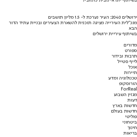
בשיתוף יונדאי מבית כלמוביל
ירושלים 2040: העיר נערכת ל- 1.5 מליון תושבים
מנכ"לית העירייה מציגה תוכנית להשארת הצעירים ובניית עתיד הדור
הבא
בשיתוף עיריית ירושלים
מדורים
ספורט
תרבות ובידור
לייף סטייל
אוכל
תיירות
טכנולוגיה ומדע
הורוסקופ
ForReal
מגזין השבוע
דעות
חדשות בארץ
חדשות בעולם
פוליטי
ביטחוני
חינוך
בריאות