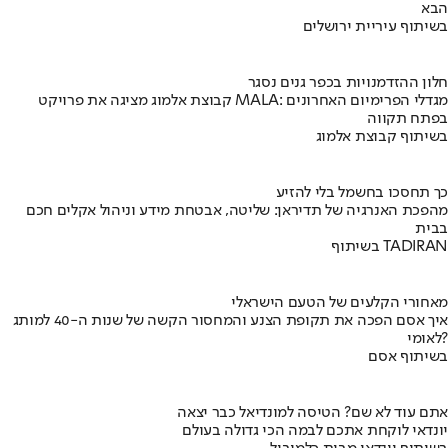
הבא
בשיתוף עיריית ירושלים
חלון ההזדמנויות בכפר גנים נסגר
קבוצת אלמוג מציגה את פרויקט MALA: מגדלי הפרימיום האחרונים
בפתח תקווה
בשיתוף קבוצת אלמוג
כך תחסכו בחשמל בלי להזיע
מהפכת האנרגיה של תדיראן: שליטה, אבטחת מידע וניהול אקלים חכם
בבית
בשיתוף TADIRAN
מאחורי הקלעים של הטעם הישראלי
איך אסם הפכה את תקופת הצנע והמחסור הקשה של שנות ה-40 למותג
לאומי?
בשיתוף אסם
אתם עוד לא שם? הטיסה למונדיאל כבר יצאה
יונדאי לוקחת אתכם לבמה הכי גדולה בעולם