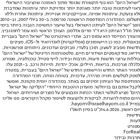
"ישראל היום" הוא גוף תקשורת שנוסד מתוך האמונה שהציבור הישראלי
ראוי לעיתונות טובה יותר, מאוזנת יותר ומדויקת יותר. עיתונות שמדברת
ולא צועקת. עיתונות אמינה, אובייקטיבית ועניינית. עיתונות אחרת וללא
תשלום. המהדורה המודפסת הראשונה פורסמה ב-30 ביולי 2007, וב-2010
הפך "ישראל היום" לעיתון הישראלי בעל שיעור החשיפה הגבוה ביותר בימי
חול. מו"ל העיתון היא ד"ר מרים אדלסון. העורך הראשי הוא עמר לחמנוביץ,
והעורך המייסד הוא עמוס רגב. אתרי האינטרנט של "ישראל היום" בעברית
ובאנגלית, כמו כן היישומונים (אפליקציות) לאנדרואיד ול-iOS, מציגים
חדשות מסביב לשעון, תוכן בלעדי, מבזקים ועדכונים, ניתוחים ופרשנויות,
וידיאו, פודקאסטים ושידורים חיים. פלטפורמות הדיגיטל של "ישראל היום"
כוללות ערוצי חדשות ודעות, תרבות ובידור, לייף סטייל, טכנולוגיה, ספורט,
כלכלה וצרכנות, בריאות, חיילים, אוכל, יהדות, תיירות ורכב. ב-2021 עלו
לאוויר האתר החדש והיישומון החדש של "ישראל היום" בעברית, במטרה
לספק לגולשים חוויה מהירה, עדכנית, בטוחה ונוחה. תכני המהדורה
המודפסת של העיתון זמינים גם באתר, במהדורה יומית מקוונת, ואפשר
לקבל אותם גם בניוזלטר. מועדון ההטבות הייחודי "הקליקה של ישראל
היום" מציע לגולשי האתר הנחות ומבצעים על מוצרים ושירותים. ישראל
היום פתוח להערות, לביקורת ולהצעות לשיפור מקהל הקוראים. פנו אלינו
במייל hayom@israelhayom.co.il.
יום ראשון, 14.6.2026
כ"ט בסיון תשפ"ו
חדשות
דעות
ספורט
ForReal
תרבות ובידור