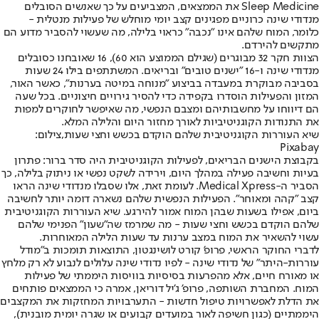
Sleep Medicine את הממצאים, המצביעים על כך שאנשים הסובלים
מנדודי שינה כרוניים מפגינים קצב יומי מוחלש של פעילות מנטלית -
כלומר, המוח שלהם אינו "נכבה" כראוי בלילה, מה שעשוי להסביר מדוע הם
מתקשים להירדם.
הצוות חקר 32 מבוגרים (שגילם הממוצע הוא 60), 16 שאובחנו כסובלים
מנדודי שינה ו-16 "ישנים טובים" ובריאים. המשתתפים בילו 24 שעות
בסביבה מבוקרת במעבדה בביצוע "מנוחה במיטה בערנות", כאשר האור,
המזון והפעילות הוסדרו בקפידה כדי להסיר גירויים חיצוניים. בכל שעה
הם דיווחו על מחשבותיהם ומצבם הנפשי, מה שאיפשר לחוקרים למפות
את התנודות הקוגניטיביות לאורך מחזור היום והלילה המלא.
שיא העוררות הקוגניטיבית שלהם הוקדם בכשש וחצי שעות,צילום:
Pixabay
בקבוצת הישנים הבריאים, לפעילות הקוגניטיבית היה סדר ברור: פתרון
בעיות וחשיבה פעילה במהלך היום, וירידה לשקט נפשי או ניתוק בלילה, כך
הסביר ה-Medical Xpress. לעומת זאת, אלו שסבלו מנדודי שינה הראו
קצב "קהה ומאוחר". הפעילות הנפשית שלהם נשארה דומה יותר לחשיבה
ביום, אפילו בשעות שבהן המוח אמור להירגע. שיא העוררות הקוגניטיבית
שלהם הוקדם בכשש וחצי שעות - מה שמרמז שה"שעון" הפנימי שלהם
עשוי להשאיר את המוח במצב ערנות עד שעות הלילה המאוחרות.
לדברי החוקר הראשי, פרופ' קורט לושינגטון, התוצאות תומכות ב"מודל
עוררות-היתר" של נדודי שינה - לפיו נדודי שינה עלולים לנבוע לא רק מלחץ
או מאורח חיים, אלא מהפרעות בסיסיות בוויסות היממתי של פעילות
המוח. המחברת השותפה, פרופ' ג'יל דוריאן, אמרה כי הממצאים פותחים
את הדלת לאפשרויות טיפול חדשות - התערבויות המחזקות את המקצבים
היממתיים (כגון חשיפה לאור במועדים קבועים או שגרה יומית מובנית),