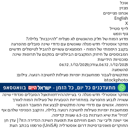
אוכל
מגזין
אנחנו מגייסים
English
X
לייף סטייל
גוף ונפש
מדוע המוח של חלק מהאנשים לא מצליח "להיכבות" בלילה?
מחקר אוסטרלי חדש מגלה שאנשים עם נדודי שינה סובלים מהפרעה
בקצב היממתי של המוח • הממצאים עשויים להוביל לטיפולים חדשים
המבוססים על חיזוק המקצבים הביולוגיים במקום על תרופות שינה
סוכנויות הידיעות
1/12/2025, 06:12
,עודכן
1/12/2025, 06:12
0
השמעה
מתקשים לעבור ממחשבות יומיות פעילות לחשיבה רגועה. צילום:
istockphoto
מחקר אוסטרלי חדש מגלה כי בעיית
ההירדמות
אצל הסובלים מנדודי שינה
עשויה לנבוע מהפרעה במחזוריות הטבעית של פעילות המוח לאורך
היממה. אנשים עם נדודי שינה מתקשים לבצע את המעבר הטבעי
ממחשבות יומיות פעילות לחשיבה רגועה בלילה, והקצב הפנימי שלהם אף
"מזיז" את שיא הערנות בכ-6.5 שעות קדימה.
אני ישנה וליבי ער: האם חוויתם את תופעת השינה הנדירה הזו?| עדן חן
החוקרים מאוניברסיטת דרום אוסטרליה (UniSA) פרסמו בכתב העת