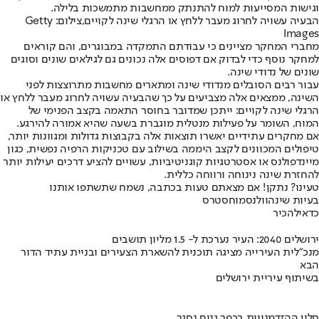
וגישות המסייעות למוח להתנתק ממחשבות מתמשכות בלילה.
הבעיה עשויה לחרוג מעבר ללחץ או הרגלי שינה לקויים,צילום: Getty
Images
מחברי המחקר מציינים כי עבודתם התמקדה במבוגרים, והם קוראים
למחקר נוסף כדי לבדוק אם דפוסים אלה נכונים גם לגילאים שונים וסוגים
שונים של נדודי שינה.
עבור רבים הסובלים מנדודי שינה ומתארים מחשבות מתרוצצות לפני
השינה, ממצאים אלה מצביעים על כך שהבעיה עשויה לחרוג מעבר ללחץ או
הרגלי שינה לקויים: ייתכן שמדובר בחוסר התאמה בקצב הפנימי של
המוח, השומר על פעילות מנטלית מוגברת בשעה שהיא אמורה להירגע.
אם מחקרים עתידיים יאשרו תוצאות אלה בקבוצות גדולות ומגוונות יותר,
טיפולים המכוונים לקצב היממה בשילוב עם טכניקות הרפיה נפשית, כגון
מיינדפולנס או אסטרטגיות קוגניטיביות, עשויים להציע דרכים יעילות יותר
להחזרת שינה נינוחה ורווחה כללית.
טעינו? נתקן! אם מצאתם טעות בכתבה, נשמח שתשתפו אותנו
בעיות שינה
וולנס
מוח
סטרס
כדאי
להכיר
ירושלים 2040: העיר נערכת ל- 1.5 מליון תושבים
מנכ"לית העירייה מציגה תוכנית להשארת הצעירים ובניית עתיד הדור
הבא
בשיתוף עיריית ירושלים
חלון ההזדמנויות בכפר גנים נסגר