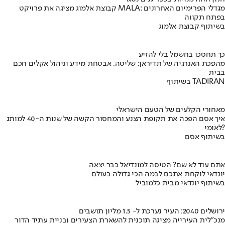
קבוצת אלמוג מציגה את פרויקט MALA: מגדלי הפרימיום האחרונים
בפתח תקווה
בשיתוף קבוצת אלמוג
כך תחסכו בחשמל בלי להזיע
מהפכת האנרגיה של תדיראן: שליטה, אבטחת מידע וניהול אקלים חכם
בבית
בשיתוף TADIRAN
מאחורי הקלעים של הטעם הישראלי
איך אסם הפכה את תקופת הצנע והמחסור הקשה של שנות ה-40 למותג
לאומי?
בשיתוף אסם
אתם עוד לא שם? הטיסה למונדיאל כבר יצאה
יונדאי לוקחת אתכם לבמה הכי גדולה בעולם
בשיתוף יונדאי מבית כלמוביל
ירושלים 2040: העיר נערכת ל- 1.5 מליון תושבים
מנכ"לית העירייה מציגה תוכנית להשארת הצעירים ובניית עתיד הדור