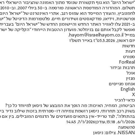
"ישראל היום" הוא גוף תקשורת שנוסד מתוך האמונה שהציבור הישראלי ראוי 
ת
ופרשנויות, וידיאו, פודקאסטים ושידורים חיים. פלטפורמות הדיגיטל של "ישרא
ב-2021 עלו לאוויר האתר החדש והיישומון החדש של "ישראל היום" בע
ואפשר לקבל אותם גם בניוזלטר. מועדון ההטבות הייחודי "הקליקה של ישרא
במייל hayom@israelhayom.co.il.
יום ראשון, 3.5.2026
ט"ז באייר תשפ"ו
חדשות
דעות
ספורט
ForReal
תרבות ובידור
אוכל
מגזין
אנחנו מגייסים
English
X
כדאי להכיר
הביטחון, המחיר, האיכות: מה הופך את המבצע של ניסאן למיוחד כל כך?
בשוק רכב תחרותי, ניסאן רושמת צמיחה דו-ספרתית בזכות שילוב נדיר בי
בהתחלה", לצד טרייד-אין בתנאים מועדפים על הדגמים המובילים. בין אם 
6/1/2026, 13:18
,עודכן
7/1/2026, 14:45
0
השמעה
NISSAN. צילום: ניסאן