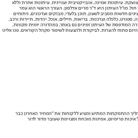
ועקת. עיתונות אמינה, אובייקטיבית ועניינית. עיתונות אחרת וללא
עור החשיפה הגבוה ביותר בימי חול. מו"ל העיתון היא ד"ר מרים אדלסון. העורך הראשי הוא עמר
 והעורך המייסד הוא עמוס רגב. אתרי האינטרנט של "ישראל היום" בעברית ובאנגלית, כמו כן היישומונים (אפליקציות) לאנדרואיד ול-iOS, מציגים חדשות מסביב לשעון, תוכן בלעדי, מבזקים ועדכונים, ניתוחים
, ספורט, כלכלה וצרכנות, בריאות, חיילים, אוכל, יהדות, תיירות ורכב.
דורה המודפסת של העיתון זמינים גם באתר, במהדורה יומית מקוונת,
היום פתוח להערות, לביקורת ולהצעות לשיפור מקהל הקוראים. פנו אלינו
תהליך ההתמקחות המתיש ומציע ללקוחות את "המחיר האחרון כבר
איכות פרימיום, אמינות מוכחת ומצוינות שעובר מדור לדור