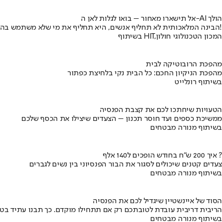
אל תישארו מאחור – בואו לגלות לאן ה-AI הולך
הבינה המלאכותית לא תחליף אנשים, היא תחליף את מי שלא משתמש בה!
בשיתוף HIT,המכון הטכנולוגי חולון
מהפכת הרובוטיקה לבית
מהפכת הניקיון החכם: כל הבית נקי בלחיצת כפתור
בשיתוף רונלייט
הטעויות שיחתכו לכם את קצבת הפנסיה
ממשיכת כספים ועד חוסר תכנון – הצעדים שיצילו את הכסף שלכם
בשיתוף מנורה מבטחים
איך 200 ש"ח בחודש הופכים ל140 אלף ?
צעדים קטנים שיכולים לסגור את הבור הפנסיוני בין נשים לגברים
בשיתוף מנורה מבטחים
הסוד של איינשטיין שיגדיל לכם את הפנסיה
הריבית דריבית עובדת לטובתכם רק אם תתחילו מוקדם. כך תבנו עתיד בט
בשיתוף מנורה מבטחים