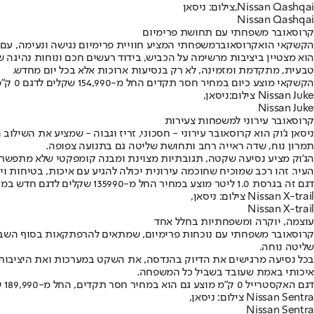
Nissan Qashqai,צילום: ניסאן
Nissan Qashqai
קרוסאובר משפחתי עם תחושת פרימיום
הקשקאי הוא
קרוסאובר
משפחתי המציע חוויית פרימיום נגישה ונעימה, עם 
הוא מצטיין ביציבות מרשימה על הכביש, בידוד רעשים חכם ונוחות נהיגה 
טבעית, מתקדמת ומזמינה, לא רק בנסיעות ארוכות אלא בכל יום מחדש.
הקשקאי מוצע כיום במחיר חסר תקדים החל מ-154,990 שקלים לדגם 0 ק"מ במקום 178,990 שקלים.
Nissan Juke צילום:ניסאן,
Nissan Juke
קרוסאובר עירוני למשפחות צעירות
ניסאן ג'וק הוא קרוסאובר עירוני - חסכוני, זריז וגבוה - שמציע את השילוב ה
תמרון נוח, שדה ראייה רחב ותחושת שליטה גם בתנועה צפופה.
הג'וק מציע נסיעה שקטה, תגובתיות מצוינת ומבנה קומפקטי שלא מתפשר ע
העיר. זהו רכב שמוכיח שחוכמה עירונית יכולה להגיע עם איכות, בטיחות ויע
דגם זה בגרסת 1.0 ליטר מוצע במחיר החל מ-135990 שקלים לדגם חדש במקום 146,990 שקלים. במסגרת שורת המבצעים מציעה ניסאן הנחה גם על הדגם
Nissan X-trail צילום: ניסאן,
Nissan X-trail
עוצמה, יוקרה ומשפחתיות בחלל אחד
קרוסאובר משפחתי עם נוכחות פרימיום, שמתאים להרפתקאות בסוף השבוע
שליטה נוחה.
בכל נסיעה מרגישים את הדיוק בהנדסה, את השקט במערכות ואת היציבות ע
איכותי באמת שעובד בשביל כל המשפחה.
דגם האקסטרייל 0 ק"מ מוצע גם הוא במחיר חסר תקדים, החל מ-189,990 שקלים במקום 209,990 שקלים.
Nissan Sentra צילום: ניסאן,
Nissan Sentra