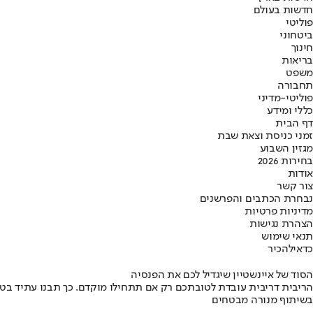
חדשות בעולם
פוליטי
ביטחוני
חינוך
בריאות
משפט
תחבורה
פוליטי-מדיני
כללי ומידע
דף הבית
זמני כניסת וצאת שבת
מגזין השבוע
בחירות 2026
אודות
צור קשר
נבחרת הכתבים והפרשנים
מדיניות פרטיות
הצהרת נגישות
תנאי שימוש
כדאי
להכיר
הסוד של איינשטיין שיגדיל לכם את הפנסיה
הריבית דריבית עובדת לטובתכם רק אם תתחילו מוקדם. כך תבנו עתיד בט
בשיתוף מנורה מבטחים