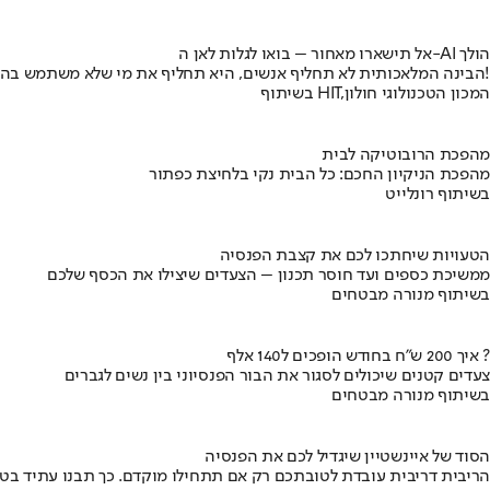
אל תישארו מאחור – בואו לגלות לאן ה-AI הולך
הבינה המלאכותית לא תחליף אנשים, היא תחליף את מי שלא משתמש בה!
בשיתוף HIT,המכון הטכנולוגי חולון
מהפכת הרובוטיקה לבית
מהפכת הניקיון החכם: כל הבית נקי בלחיצת כפתור
בשיתוף רונלייט
הטעויות שיחתכו לכם את קצבת הפנסיה
ממשיכת כספים ועד חוסר תכנון – הצעדים שיצילו את הכסף שלכם
בשיתוף מנורה מבטחים
איך 200 ש"ח בחודש הופכים ל140 אלף ?
צעדים קטנים שיכולים לסגור את הבור הפנסיוני בין נשים לגברים
בשיתוף מנורה מבטחים
הסוד של איינשטיין שיגדיל לכם את הפנסיה
הריבית דריבית עובדת לטובתכם רק אם תתחילו מוקדם. כך תבנו עתיד בט