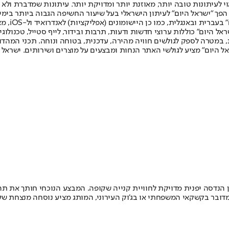
לעיתונות טובה יותר, מאוזנת יותר ומדויקת יותר. עיתונות שמדברת ולא צ
שלום. המהדורה המודפסת הראשונה פורסמה ב-30 ביולי 2007, וב-2010 הפך "ישראל היום" לעיתון הישראלי בעל שי
לחמנוביץ,
ל היום" כוללות ערוצי חדשות ודעות, תרבות ובידור, לייף סטייל, טכנולוגיה
ברית, במטרה לספק לגולשים חוויה מהירה, עדכנית, בטוחה ונוחה. תכני המה
ל היום" מציע לגולשי האתר הנחות ומבצעים על מוצרים ושירותים. ישראל 
ן הנדסה יפנית מדויקת לחוויית קנייה שקופה. המבצע הנוכחי חותך את 
מדובר בקשקאי המשפחתי או בג'וק העירוני, המותג מציע נוסחה מנצחת של 