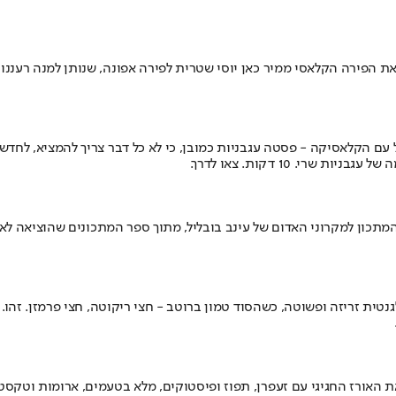
 את הפירה הקלאסי ממיר כאן יוסי שטרית לפירה אפונה, שנותן למנה רעננ
ם הקלאסיקה - פסטה עגבניות כמובן, כי לא כל דבר צריך להמציא, לחדש או
י. 10 דקות. צאו לדרך.
תכון למקרוני האדום של עינב בובליל, מתוך ספר המתכונים שהוציאה לא
ית זריזה ופשוטה, כשהסוד טמון ברוטב - חצי ריקוטה, חצי פרמזן. זהו
ת האורז החגיגי עם זעפרן, תפוז ופיסטוקים, מלא בטעמים, ארומות וטקסט