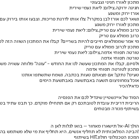
מתכון לאורז חגיגי וצבעוני
חגיגה ירוקה,צילום: ליאת נעמי שירית
אורז ירוק ומשגע
נשאר לכם אורז לבן במקרר? צלו אותו לדרגת פריכות, וצבעו אותו בירוק עם 
מתכון לאורז ירוק משגע
כרוב ממולא עם טריק,צילום: ליאת נעמי שירית
כרוב ממולא עם טריק
מי אמר שממולאים חייבים להיות בשריים? קבלו את המתכון השווה הזה לכר
מתכון לכרוב ממולא עם טריק
טורטה תפוחי אדמה,צילום: ליאת נעמי שירית
טורטה תפוחי אדמה
ולסיום, קבלו את המתכון שעשה לנו את החודש - "עוגה" מלוחה עשויה מש
מתכון לטורטה תפוחי אדמה
טעינו? נתקן! אם מצאתם טעות בכתבה, נשמח שתשתפו אותנו
אוכל צמחוני
צום תשעה באב
תשעה באב
תשעת הימים
כדאי
להכיר
הסוד של איינשטיין שיגדיל לכם את הפנסיה
הריבית דריבית עובדת לטובתכם רק אם תתחילו מוקדם. כך תבנו עתיד בט
בשיתוף מנורה מבטחים
אל תישארו מאחור – בואו לגלות לאן ה-AI הולך
הבינה המלאכותית לא תחליף אנשים, היא תחליף את מי שלא משתמש בה!
בשיתוף HIT,המכון הטכנולוגי חולון