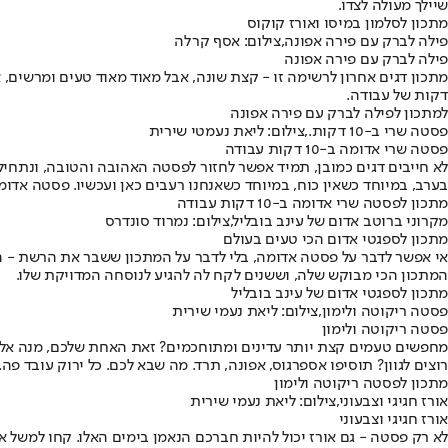
שיילך מעולה לצדו.
מתכון לסלמון במיסו ואורז קוקוס
פילה לברק עם פירה אפונה,צילום: אסף קרלה
פילה לברק עם פירה אפונה
מתכון דגים אחרון לרשימה זו - קצת שונה, אבל מאוד מאוד טעים ומרשים,
דקות של עבודה.
למתכון לפילה לברק עם פירה אפונה
פסטה שרי ב-10 דקות.,צילום: ליאת נעמטי שירית
פסטה שרי אדומה ב-10 דקות עבודה
לא חייבים דגים כמובן, תמיד אפשר לחזור לפסטה האהובה והטובה, ונתחיל ע
בערב, במיוחד כשאין כוח, במיוחד כשאנחנו רעבים כאן ועכשיו. פסטה אדומה של עגבניות שר
מתכון לפסטה שרי אדומה ב-10 דקות עבודה
מקרוני ברוטב אדום של עינב בובליל,צילום: נמרוד סונדרס
מתכון לספגטי אדום הכי טעים בעולם
אי אפשר לדבר על פסטה אדומה, בלי לדבר על המתכון ששבר את הרשת - המ
המתכון הכי מבוקש שלה, וששנים לקח לה להגיע לנוסחה המדויקת שלו.
מתכון לספגטי אדום של עינב בובליל
פסטה ריקוטה ולימון,צילום: ליאת נעמי שירית
פסטה ריקוטה ולימון
מחפשים טעמים קצת יותר עדינים ומתוחכמים? זאת האחת שלכם, מנה אלגנט
רוצים לגוון? תוסיפו אספרגוס, אפונה, תרד. מה שבא לכם. כל ירוק עובד פה.
מתכון לפסטה ריקוטה ולימון
אורז חגיגי וצבעוני,צילום: ליאת נעמי שירית
אורז חגיגי וצבעוני
לא רק פסטה - גם אורז יכול להיות חברכם הנאמן בימים האלו. קחו למשל א