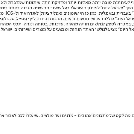
לעיתונות טובה יותר, מאוזנת יותר ומדויקת יותר. עיתונות שמדברת ולא צ
שלום. המהדורה המודפסת הראשונה פורסמה ב-30 ביולי 2007, וב-2010 הפך "ישראל היום" לעיתון הישראלי בעל שי
לחמנוביץ,
ל היום" כוללות ערוצי חדשות ודעות, תרבות ובידור, לייף סטייל, טכנולוגיה
ברית, במטרה לספק לגולשים חוויה מהירה, עדכנית, בטוחה ונוחה. תכני המה
ל היום" מציע לגולשי האתר הנחות ומבצעים על מוצרים ושירותים. ישראל 
ם פה לקט של מתכונים אהובים - מדגים ועד מולאים, שיעזרו לכם לעבור 