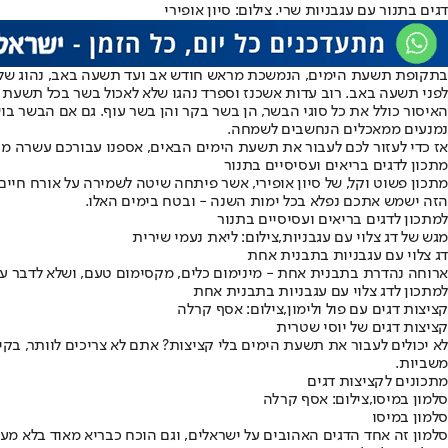
דגים בתנור עם עגבניות שרי. צילום: סיון אופירי
בתקופת תשעת הימים, הנמשכת מראש חודש אב ועד תשעה באב, נהוג שלא 
לפני תשעה באב. רוב עדות אשכנז וספרד נהגו שלא לאכול בשר בכל תשעת 
האיסור כולל את כל סוגי הבשר, הן בשר בקר והן בשר עוף. גם אם הבשר ב
נמנעים ממאכלים הנחשבים לשמחה.
אז כדי לעזור לכם לעבור את תשעת הימים הבאים, אספנו עבורכם עשרה מתכ
מתכון לדגים בריאים ועסיסיים בתנור
מתכון פשוט וקל, של סיון אופירי, אשר פיתחה שיטה לשמירה על אורח חיים 
הזה ישמש אתכם נפלא בכל ימות השנה - ובטח בימים האלו.
למתכון לדגים בריאים ועסיסיים בתנור
מגש של דג צלוי עם עגבניות,צילום: ליאת נעמי שירית
דג צלוי עם עגבניות בתבנית אחת
ארוחה נהדרת בתבנית אחת - מינימום כלים, מקסימום טעם, ושלא לדבר על 
למתכון לדג צלוי עם עגבניות בתבנית אחת
קציצות דגים עם פול ולימון,צילום: אסף קרלה
קציצות דגים של יוסי שטרית
לא יכולים לעבור את תשעת הימים בלי קציצות? אתם לא צריכים לוותר, בקיש
משביות.
מתכונים לקציצות דגים
סלמון במיסו,צילום: אסף קרלה
סלמון במיסו
סלמון זה אחד הדגים האהובים על ישראלים, וגם הוכח כבריא מאוד בלא מעט