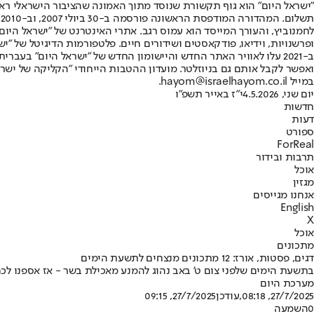
"ישראל היום" הוא גוף תקשורת שנוסד מתוך האמונה שהציבור הישראלי ראוי 
ת
ופרשנויות, וידיאו, פודקאסטים ושידורים חיים. פלטפורמות הדיגיטל של "ישרא
ב-2021 עלו לאוויר האתר החדש והיישומון החדש של "ישראל היום" בע
ואפשר לקבל אותם גם בניוזלטר. מועדון ההטבות הייחודי "הקליקה של ישרא
במייל hayom@israelhayom.co.il.
יום שני, 4.5.2026
י"ז באייר תשפ"ו
חדשות
דעות
ספורט
ForReal
תרבות ובידור
אוכל
מגזין
אנחנו מגייסים
English
X
אוכל
מתכונים
דגים, פסטות, אורז: 12 מתכונים מנצחים לתשעת הימים
בתשעת הימים שלפני צום ט' באב נהוג להמנע מאכילת בשר - אז אספנו לכ
מערכת היום
27/7/2025, 08:18
,עודכן
27/7/2025, 09:15
0
השמעה