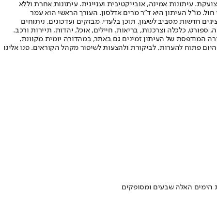
ועקת. עיתונות אמינה, אובייקטיבית ועניינית. עיתונות אחרת וללא
עור החשיפה הגבוה ביותר בימי חול. מו"ל העיתון היא ד"ר מרים אדלסון. העורך הראשי הוא עמר
 והעורך המייסד הוא עמוס רגב. אתרי האינטרנט של "ישראל היום" בעברית ובאנגלית, כמו כן היישומונים (אפליקציות) לאנדרואיד ול-iOS, מציגים חדשות מסביב לשעון, תוכן בלעדי, מבזקים ועדכונים, ניתוחים
, ספורט, כלכלה וצרכנות, בריאות, חיילים, אוכל, יהדות, תיירות ורכב.
דורה המודפסת של העיתון זמינים גם באתר, במהדורה יומית מקוונת,
היום פתוח להערות, לביקורת ולהצעות לשיפור מקהל הקוראים. פנו אלינו
את הימים האלה שבעים ומסופקים