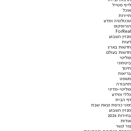
תרבות ובידור
לייף סטייל
אוכל
תיירות
טכנולוגיה ומדע
הורוסקופ
ForReal
מגזין השבוע
דעות
חדשות בארץ
חדשות בעולם
פוליטי
ביטחוני
חינוך
בריאות
משפט
תחבורה
פוליטי-מדיני
כללי ומידע
דף הבית
זמני כניסת וצאת שבת
מגזין השבוע
בחירות 2026
אודות
צור קשר