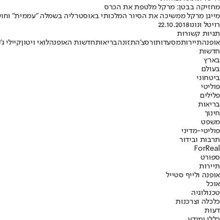
מחזיקה בבטן: מרקל מלטפת את הכרס
מייגן מרקל ממשיכה את הסיור המלכותי באוסטרליה בשמלה "עממית" וחושפ
רויטל ונונו
22.10.2018
תגיות קשורות
אופנה
תיירות
מסעדות
ורסצ'ה
תזונה
בריאות
חדשות האופנה
לואי ויטון
קיילי ג'
חדשות
בארץ
בעולם
ביטחוני
פוליטי
פלילים
בריאות
חינוך
משפט
פוליטי-מדיני
תרבות ובידור
ForReal
ספורט
תיירות
אופנה ולייף סטייל
אוכל
טכנולוגיה
כלכלה וצרכנות
דעות
כללי ומידע