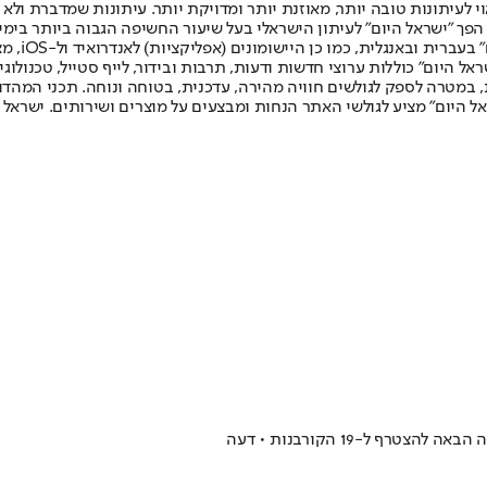
לעיתונות טובה יותר, מאוזנת יותר ומדויקת יותר. עיתונות שמדברת ולא צ
שלום. המהדורה המודפסת הראשונה פורסמה ב-30 ביולי 2007, וב-2010 הפך "ישראל היום" לעיתון הישראלי בעל שי
לחמנוביץ,
ל היום" כוללות ערוצי חדשות ודעות, תרבות ובידור, לייף סטייל, טכנולוגיה
ברית, במטרה לספק לגולשים חוויה מהירה, עדכנית, בטוחה ונוחה. תכני המה
ל היום" מציע לגולשי האתר הנחות ומבצעים על מוצרים ושירותים. ישראל 
 ל-19 הקורבנות • דעה