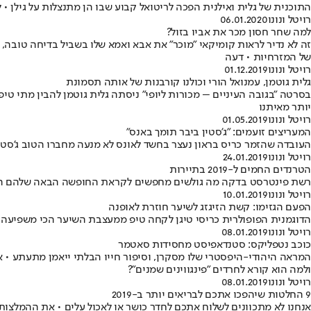
התוכנית של גלית ואילנית הפכה לריטואל קבוע שבו הן מתנצלות על גילן • להופיע בשלטי חוצות למותגי אופנה בגילי ה-
רויטל ונונו
06.01.2020
למה שחר חסון מכר את אביו בזול?
זה לא נדיר לראות קומיקאי "מוכר" את אבא ואמא שלו בשביל בדיחה טובה, א
של המזרחיות • דעה
רויטל ונונו
01.12.2019
גלית גוטמן, עמנואל הורי וכולנו קורבנות של אותה תסמונת
בסרטה "בגובה העיניים – מכורות ליופי" ניסתה גלית גוטמן להבין מתי ט
יותר מאיתנו
רויטל ונונו
01.05.2019
המעריצים זועמים: "ג'סטין ביבר תומך באנס"
העובדה שהזמר כריס בראון נעצר בחשד לאונס לא מנעה מחברו הטוב ג'סטין
רויטל ונונו
24.01.2019
הטרנדים החמים ל-2019 בתיירות
רשת פינטרסט בדקה מה גולשים מחפשים לקראת החופשה הבאה שלהם השנה
רויטל ונונו
10.01.2019
הפעם הגזימו: קשת הזיגזג לשיער חוזרת לאופנה
הדוגמנית הפופולרית כריסי טיגן לקחה טיפ ממעצבת השיער הכי משפיעה בעו
רויטל ונונו
08.01.2019
כוכב נטפליקס: סטנדאפיסט מחסידות סאטמר
המראה היהודי-היפסטרי שלו מסקרן, וסיפור חייו הבלתי ייאמן מתעתע • אש
ולמה הוא קורא לחרדים "פינגווינים שמנים"?
רויטל ונונו
08.01.2019
9 החלטות שיהפכו אתכם לבריאים יותר ב-2019
אנחנו לא מתכוונים לשלוח אתכם לחדר כושר או לאכול עלים • את ההמלצות