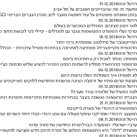
רויטל ונונו
31.12.2018
נחשף: זה מה שהבריטים חושבים על תל אביב
בזמן שאנחנו מפנטזים על עוד חופשה מעבר לים, מגזין הגברים הבריטי GQ פרסם כתבה מפתיעה על ביקור בעיר הלבנה • גם ירושלים והרצליה בפנים
רויטל ונונו
30.12.2018
לואי ויטון מציגים: הסנדלים המכוערים בעולם
טרנד נעלי הספורט המגושמות עובר גם לסנדלים • קיילי ג'נר לובשת מחוך
רויטל ונונו
18.12.2018
המייקאובר של מידלטון: אופנתית ורזה יותר
הדוכסית מקיימברידג' מפתיעה לאחרונה בבחירות סטייל עדכניות - הכוללו
רויטל ונונו
06.12.2018
מומחה: מותר לאכול רק 6 חתיכות צ'יפס
פרופסור מהרווארד ממליץ לרשתות המזון המהיר להציע שליש מכמות הצ'י
רויטל ונונו
06.12.2018
לא תאמינו איך השמלות האלו נראות היום
תצוגת טרום סתיו של ורסצ'ה הציגה פרשנות מחודשת ללוקים האייקונים ש
רויטל ונונו
03.12.2018
למה המעיל של מלאניה עורר סערה?
הגברת הראשונה נאשמה בעבר בבחירות אופנתיות מתריסות וחסרות רגישו
רויטל ונונו
21.11.2018
הסווטשירט היהודי של מארק ג'ייקובס
המעצב היהודי-אמריקני שיתף פעולה עם אמן יהודי-קנדי ויחד השניים יצרו
רויטל ונונו
08.11.2018
ערבי-ישראלי: המסעדה הברלינאית החדשה של מאיר אדוני
מסעדת "לילה" היא התגשמות החלום על מזרח תיכון חדש ומציעה למקומיי
רויטל ונונו
07.11.2018