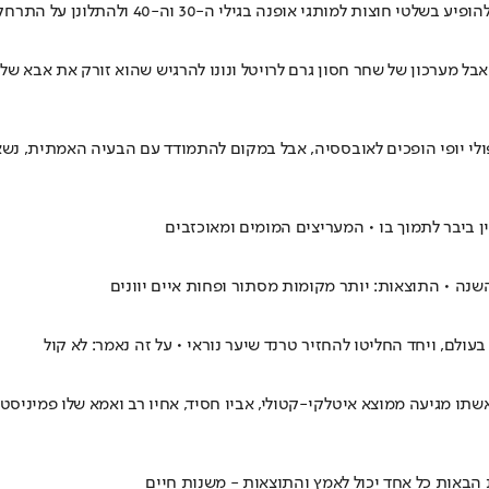
30 וה-40 ולהתלונן על התרחקות ממעיין הנעורים, זו כבר צביעות • דעה
בל מערכון של שחר חסון גרם לרויטל ונונו להרגיש שהוא זורק את אבא שלו 
יפולי יופי הופכים לאובססיה, אבל במקום להתמודד עם הבעיה האמתית, נש
 ביבר לתמוך בו • המעריצים המומים ומאוכזבים
 • התוצאות: יותר מקומות מסתור ופחות איים יוונים
לם, ויחד החליטו להחזיר טרנד שיער נוראי • על זה נאמר: לא קול
תו מגיעה ממוצא איטלקי-קטולי, אביו חסיד, אחיו רב ואמא שלו פמיניסטי
 הבאות כל אחד יכול לאמץ והתוצאות - משנות חיים