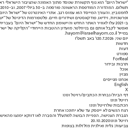
"ישראל היום" הוא גוף תקשורת שנוסד מתוך האמונה שהציבור הישראלי ראוי 
ת
ופרשנויות, וידיאו, פודקאסטים ושידורים חיים. פלטפורמות הדיגיטל של "ישרא
ב-2021 עלו לאוויר האתר החדש והיישומון החדש של "ישראל היום" בע
ואפשר לקבל אותם גם בניוזלטר. מועדון ההטבות הייחודי "הקליקה של ישרא
במייל hayom@israelhayom.co.il.
יום שני, 20.7.2026
ו' באב תשפ"ו
חדשות
דעות
ספורט
ForReal
תרבות ובידור
אוכל
מגזין
אנחנו מגייסים
English
X
דף הבית
/
נבחרת הכתבים
/
רויטל ונונו
רויטל ונונו
הכתבות שלרויטל ונונו
רצח הנשים לא ייפסק עד שלא יחונכו אחרת
הגברת הענישה, הפניית הבושה למתעלל והסברה לאו דווקא ימנעו מהאישה הבאה להצטרף
רויטל ונונו
20.10.2020
צביעות: גלית ואילנית מזלזלות בצופות