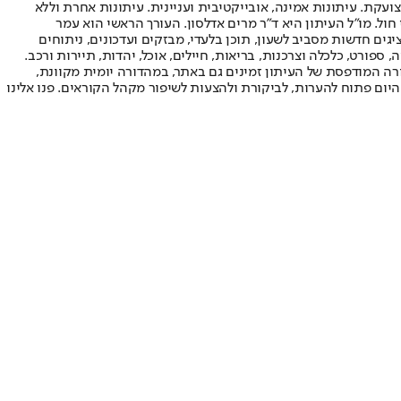
ועקת. עיתונות אמינה, אובייקטיבית ועניינית. עיתונות אחרת וללא
עור החשיפה הגבוה ביותר בימי חול. מו"ל העיתון היא ד"ר מרים אדלסון. העורך הראשי הוא עמר
 והעורך המייסד הוא עמוס רגב. אתרי האינטרנט של "ישראל היום" בעברית ובאנגלית, כמו כן היישומונים (אפליקציות) לאנדרואיד ול-iOS, מציגים חדשות מסביב לשעון, תוכן בלעדי, מבזקים ועדכונים, ניתוחים
, ספורט, כלכלה וצרכנות, בריאות, חיילים, אוכל, יהדות, תיירות ורכב.
דורה המודפסת של העיתון זמינים גם באתר, במהדורה יומית מקוונת,
היום פתוח להערות, לביקורת ולהצעות לשיפור מקהל הקוראים. פנו אלינו