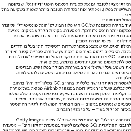
המגזין מציין לטובה גם את מסעדת הטאפס היפני "דיינינגס", שבקומה
השלישית במלון, ומכתיר אותו כנקודה הטובה ביותר לצפות בשקיעה בתל
אביב.
הוטל מונטיפיורי
עוד בחירה מסוגננת של GQ היא מלון הבוטיק "הוטל מונטיפיורי", שמוגדר
כמקום יותר תוסס מ"נורמן". המסעדה, בקומת הקרקע במקום, מציעה
מטבח צרפתי עם נגיעות וייטנאמיות לצד בר בעיצוב שמזכיר את ניו
אורלינס – על פי הגדרת המגזין.
המלון האינטימי שנמצא בסמוך לשדרות רוטשילד, הינו בעל 12 חדרים
בלבד, המכילים ריהוט באוהאוס רצפת עץ שחורה, ספרייה קטנה ואווירה
מרגיעה. GQ מכנים את ארוחת הבוקר בהוטל מונטיפיורי "אגדה", וכזו
שכוללת מאפים טריים, יוגורטים, גרנולה, ביצים ועוד.
את השפע שכל ישראלי אוהב בארוחת הבוקר במלון שלו, הבריטים
המופתעים הגדירו כארוחה מלאה בנדיבות, וממשיכה להתמלאות.
מלון ורה
לאפשרות היותר נגישה כלכלית, בחרו ב GQ במלון "דה ורה" ברחוב
לילינבלום, שעל פי המגזין דומה בסגנונו ל Airbnb מפואר, בעל אווירה
ברוקלינית. המלון שנפתח השנה, השקיע בפרטים הקטנים שלא נעלמו
מעיני הבריטים. מצעים מכותנה מצרית, שירותים אורגניים, ומיצים
טבעיים שנסחטים במקום – הם הבחירה המושלמת לתייר ההיפסטר
באזור הכי קול בעיר – על פי מגזין הגברים.
"מתחרה בברלין". קו החוף של תל אביב // צילום: Getty Images
לחובבי הקולינריה, GQ ממליצים לסעוד במסעדת "הזקן והים" – מסעדת
דגים ופירות-ים מיתולוגית ביפו – שבמגזין כינו האזור הכי ישן ודרומי של