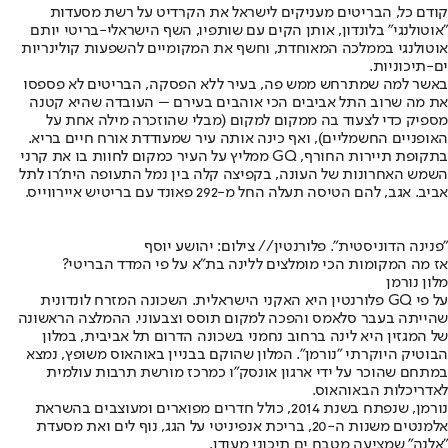
קודם כל, הבריטים מעניקים לישראל את הקרדיט על רשת מסעדות
"אוטולנגי" בלונדון, אותן הקים עם שותפיו, השף הישראלי-בריטי יותם
אוטולנגי בממלכה המאוחדת, וחשף את המקומיים להשפעות קולינריות
ים-תיכוניות.
באשר למה שמתרחש ממש פה, בעיר ללא הפסקה, הבריטים לא פספסו
את מה שרוב התל אביבים הכי אוהבים בעירם – העובדה שהיא קטנה
מספיק כדי לצעוד בה ממקום למקום (מבלי שהוזכרה מילה אחת על
האופניים החשמליים), ואף כינה אותה עיר שמעודדת אורח חיים בריא.
בתקופת תיירות החורף, GQ ממליץ על העיר כמקום לחוות בו את קרני
השמש האחרונות של העונה, בקפיצה קלה בין נמל התעופה הית'רו לתל
אביב. אגב, להם הטיסה תעלה החל מ-292 פאונד עם בריטיש איירווייס.
"פנינה הדוניסטית". פלורנטין
// צילום: יהושע יוסף
אז מה המקומות הכי מומלצים ללינה בת"א על פי המדד הבריטי?
מלון נורמן
על פי GQ פלורנטין היא האקני הישראלית. השכונה המזרח לונדונית
שהייתה בעבר סלאמס והפכה למקום תוסס וצבעוני. ההמלצה הראשונה
של המגזין היא לינה ברחוב נחמני בשכונה הדרום תל אביבית, במלון
הבוטיק היוקרתי "נורמן". המלון שהוקם בבניין באוהאוס משופץ, נמצא
במתחם שהוכר על ידי ארגון אונסק"ו כמרכז מורשת תרבות עולמית
לאדריכלות הבאוהאוס.
נורמן, שנפתח בשנת 2014, כולל חדרים מפוארים ומעוצבים בהשראת
אלמנטים משנות ה-20, בריכת אנפיניטי על הגג, נוף לים ואת מסעדת
"אלנה" שמציעה מטבח ים תיכוני מעודן.