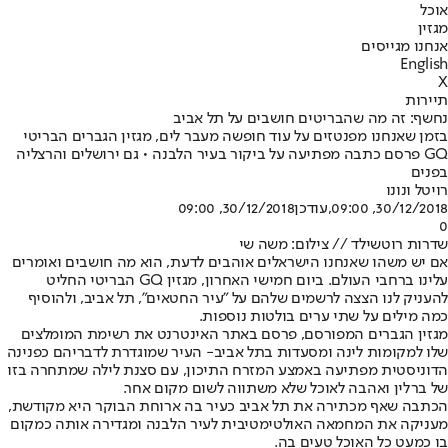
אוכל
מגזין
אנחנו מגייסים
English
X
תיירות
נחשף: זה מה שהבריטים חושבים על תל אביב
בזמן שאנחנו מפנטזים על עוד חופשה מעבר לים, מגזין הגברים הבריטי
GQ פרסם כתבה מפתיעה על ביקור בעיר הלבנה • גם ירושלים והרצליה
בפנים
רויטל ונונו
30/12/2018, 09:00
,עודכן
30/12/2018, 09:00
0
שדרות רוטשילד // צילום: משה שי
אם יש משהו שאנחנו הישראלים אוהבים לדעת, הוא מה חושבים ואומרים
עלינו ברחבי העולם. ביום חמישי האחרון, מגזין GQ הבריטי החליט
להעניק לנו הצצה לרשמים שלהם על "עיר החטאים", תל אביב, ולהוסיף
כמה מילים על שתי ערים בולטות נוספות.
מגזין הגברים המפורסם, פרסם באתר האינטרנט את רשימת המומלצים
שלו למקומות לינה ו
מסעדות בתל אביב
- העיר שמוגדרת לדבריהם כפנינה
הדוניסטית מפתיעה באמצע המזרח התיכון, עם סצנת לילה שמתחרה בזו
של ברלין ואהבה לאוכל שלא משתווה לשום מקום אחר.
הכתבה שאף מכתירה את תל אביב כעיר בה ארוחת הבוקר היא מקודשת,
מעניקה את המחמאה האולטימטיבית לעיר הלבנה ומגדירה אותה כמקום
בו כמעט כל האוכל טעים בה.