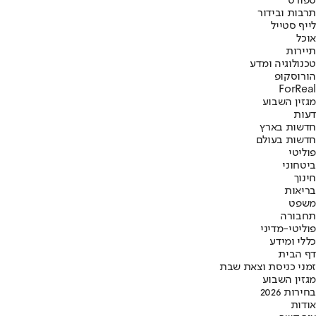
ספורט
תרבות ובידור
לייף סטייל
אוכל
תיירות
טכנולוגיה ומדע
הורוסקופ
ForReal
מגזין השבוע
דעות
חדשות בארץ
חדשות בעולם
פוליטי
ביטחוני
חינוך
בריאות
משפט
תחבורה
פוליטי-מדיני
כללי ומידע
דף הבית
זמני כניסת וצאת שבת
מגזין השבוע
בחירות 2026
אודות