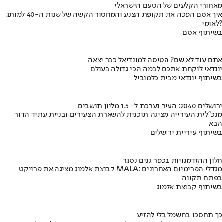
מאחורי הקלעים של הטעם הישראלי
איך אסם הפכה את תקופת הצנע והמחסור הקשה של שנות ה-40 למותג
לאומי?
בשיתוף אסם
אתם עוד לא שם? הטיסה למונדיאל כבר יצאה
יונדאי לוקחת אתכם לבמה הכי גדולה בעולם
בשיתוף יונדאי מבית כלמוביל
ירושלים 2040: העיר נערכת ל- 1.5 מליון תושבים
מנכ"לית העירייה מציגה תוכנית להשארת הצעירים ובניית עתיד הדור
הבא
בשיתוף עיריית ירושלים
חלון ההזדמנויות בכפר גנים נסגר
קבוצת אלמוג מציגה את פרויקט MALA: מגדלי הפרימיום האחרונים
בפתח תקווה
בשיתוף קבוצת אלמוג
כך תחסכו בחשמל בלי להזיע