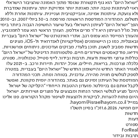
"ישראל היום" הוא גוף תקשורת שנוסד מתוך האמונה שהציבור הישראלי
ראוי לעיתונות טובה יותר, מאוזנת יותר ומדויקת יותר. עיתונות שמדברת
ולא צועקת. עיתונות אמינה, אובייקטיבית ועניינית. עיתונות אחרת וללא
תשלום. המהדורה המודפסת הראשונה פורסמה ב-30 ביולי 2007, וב-2010
הפך "ישראל היום" לעיתון הישראלי בעל שיעור החשיפה הגבוה ביותר בימי
חול. מו"ל העיתון היא ד"ר מרים אדלסון. העורך הראשי הוא עמר לחמנוביץ,
והעורך המייסד הוא עמוס רגב. אתרי האינטרנט של "ישראל היום" בעברית
ובאנגלית, כמו כן היישומונים (אפליקציות) לאנדרואיד ול-iOS, מציגים
חדשות מסביב לשעון, תוכן בלעדי, מבזקים ועדכונים, ניתוחים ופרשנויות,
וידיאו, פודקאסטים ושידורים חיים. פלטפורמות הדיגיטל של "ישראל היום"
כוללות ערוצי חדשות ודעות, תרבות ובידור, לייף סטייל, טכנולוגיה, ספורט,
כלכלה וצרכנות, בריאות, חיילים, אוכל, יהדות, תיירות ורכב. ב-2021 עלו
לאוויר האתר החדש והיישומון החדש של "ישראל היום" בעברית, במטרה
לספק לגולשים חוויה מהירה, עדכנית, בטוחה ונוחה. תכני המהדורה
המודפסת של העיתון זמינים גם באתר, במהדורה יומית מקוונת, ואפשר
לקבל אותם גם בניוזלטר. מועדון ההטבות הייחודי "הקליקה של ישראל
היום" מציע לגולשי האתר הנחות ומבצעים על מוצרים ושירותים. ישראל
היום פתוח להערות, לביקורת ולהצעות לשיפור מקהל הקוראים. פנו אלינו
במייל hayom@israelhayom.co.il.
יום חמישי, 11.6.2026
כ"ו בסיון תשפ"ו
חדשות
דעות
ספורט
ForReal
תרבות ובידור