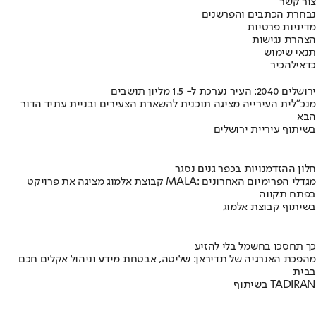
צור קשר
נבחרת הכתבים והפרשנים
מדיניות פרטיות
הצהרת נגישות
תנאי שימוש
כדאי
להכיר
ירושלים 2040: העיר נערכת ל- 1.5 מליון תושבים
מנכ"לית העירייה מציגה תוכנית להשארת הצעירים ובניית עתיד הדור
הבא
בשיתוף עיריית ירושלים
חלון ההזדמנויות בכפר גנים נסגר
קבוצת אלמוג מציגה את פרויקט MALA: מגדלי הפרימיום האחרונים
בפתח תקווה
בשיתוף קבוצת אלמוג
כך תחסכו בחשמל בלי להזיע
מהפכת האנרגיה של תדיראן: שליטה, אבטחת מידע וניהול אקלים חכם
בבית
בשיתוף TADIRAN