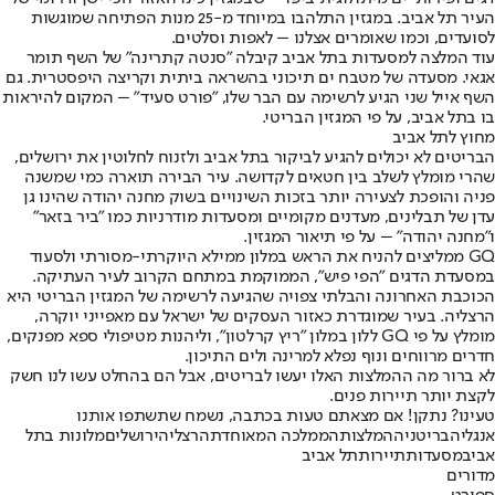
העיר תל אביב. במגזין התלהבו במיוחד מ-25 מנות הפתיחה שמוגשות
לסועדים, וכמו שאומרים אצלנו – לאפות וסלטים.
עוד המלצה למסעדות בתל אביב קיבלה "סנטה קתרינה" של השף תומר
אגאי. מסעדה של מטבח ים תיכוני בהשראה ביתית וקריצה היפסטרית. גם
השף אייל שני הגיע לרשימה עם הבר שלו, "פורט סעיד" – המקום להיראות
בו בתל אביב, על פי המגזין הבריטי.
מחוץ לתל אביב
הבריטים לא יכולים להגיע לביקור בתל אביב ולזנוח לחלוטין את ירושלים,
שהרי מומלץ לשלב בין חטאים לקדושה. עיר הבירה תוארה כמי שמשנה
פניה והופכת לצעירה יותר בזכות השינויים בשוק מחנה יהודה שהינו גן
עדן של תבלינים, מעדנים מקומיים ומסעדות מודרניות כמו "ביר בזאר"
ו"מחנה יהודה" – על פי תיאור המגזין.
GQ ממליצים להניח את הראש במלון ממילא היוקרתי-מסורתי ולסעוד
במסעדת הדגים "הפי פיש", הממוקמת במתחם הקרוב לעיר העתיקה.
הכוכבת האחרונה והבלתי צפויה שהגיעה לרשימה של המגזין הבריטי היא
הרצליה. בעיר שמוגדרת כאזור העסקים של ישראל עם מאפייני יוקרה,
מומלץ על פי GQ ללון במלון "ריץ קרלטון", וליהנות מטיפולי ספא מפנקים,
חדרים מרווחים ונוף נפלא למרינה ולים התיכון.
לא ברור מה ההמלצות האלו יעשו לבריטים, אבל הם בהחלט עשו לנו חשק
לקצת יותר תיירות פנים.
טעינו? נתקן! אם מצאתם טעות בכתבה, נשמח שתשתפו אותנו
אנגליה
בריטניה
המלצות
הממלכה המאוחדת
הרצליה
ירושלים
מלונות בתל
אביב
מסעדות
תיירות
תל אביב
מדורים