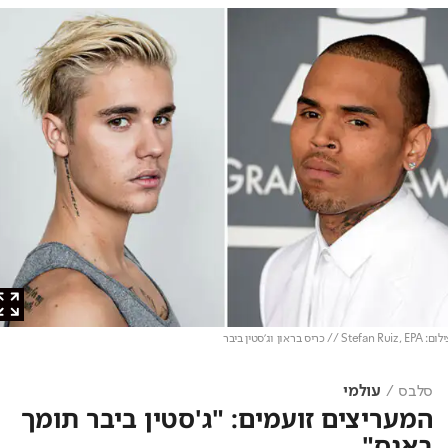
בראון וג'סטין ביבר
סלבס
עולמי
המעריצים זועמים: "ג'סטין ביבר תומך
באנס"