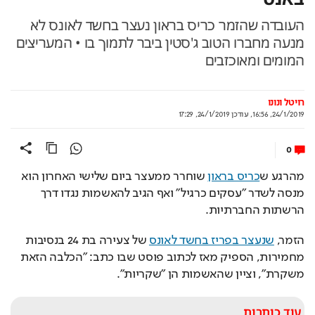
העובדה שהזמר כריס בראון נעצר בחשד לאונס לא
מנעה מחברו הטוב ג'סטין ביבר לתמוך בו • המעריצים
המומים ומאוכזבים
רויטל ונונו
24/1/2019, 16:56
,
עודכן
24/1/2019, 17:29
0
מהרגע ש
כריס בראון
 שוחרר ממעצר ביום שלישי האחרון הוא 
מנסה לשדר "עסקים כרגיל" ואף הגיב להאשמות נגדו דרך 
הרשתות החברתיות.
הזמר, 
שנעצר בפריז בחשד לאונס
 של צעירה בת 24 בנסיבות 
מחמירות, הספיק מאז לכתוב פוסט שבו כתב: "הכלבה הזאת 
משקרת", וציין שהאשמות הן "שקריות". 
עוד כותרות