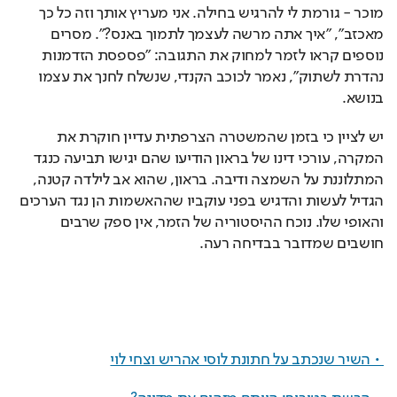
מוכר - גורמת לי להרגיש בחילה. אני מעריץ אותך וזה כל כך 
מאכזב", "איך אתה מרשה לעצמך לתמוך באנס?". מסרים 
נוספים קראו לזמר למחוק את התגובה: "פספסת הזדמנות 
נהדרת לשתוק", נאמר לכוכב הקנדי, שנשלח לחנך את עצמו 
בנושא.
יש לציין כי בזמן שהמשטרה הצרפתית עדיין חוקרת את 
המקרה, עורכי דינו של בראון הודיעו שהם יגישו תביעה כנגד 
המתלוננת על השמצה ודיבה. בראון, שהוא אב לילדה קטנה, 
הגדיל לעשות והדגיש בפני עוקביו שההאשמות הן נגד הערכים 
והאופי שלו. נוכח ההיסטוריה של הזמר, אין ספק שרבים 
חושבים שמדובר בבדיחה רעה. 
 • השיר שנכתב על חתונת לוסי אהריש וצחי לוי