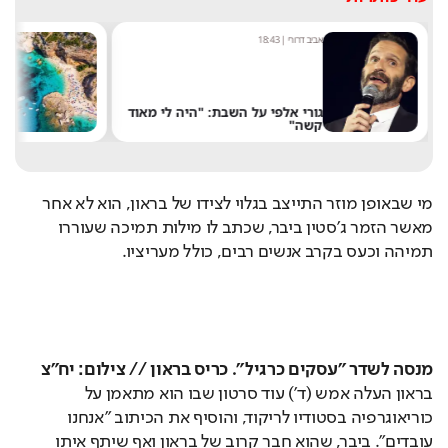
אביב דרורי
|
18:43
מערכת
גורי אלפי על השבת: "היה לי מאוד
קשה"
שלא
מי שבאופן מוזר התייצב בגלוי לצידו של בראון, הוא לא אחר 
מאשר הזמר ג'סטין ביבר, שכתב לו מילות תמיכה שעוררו 
תמיהה וכעס בקרב אנשים רבים, כולל מעריציו.
מנסה לשדר "עסקים כרגיל". כריס בראון // צילום: יח"צ
בראון העלה אמש (ד') עוד סרטון שבו הוא מתאמן על 
כוריאוגרפיה בסטודיו לריקוד, והוסיף את הכיתוב "אנחנו 
עובדים". ביבר, שהוא חבר קרוב של בראון ואף שיתף איתו 