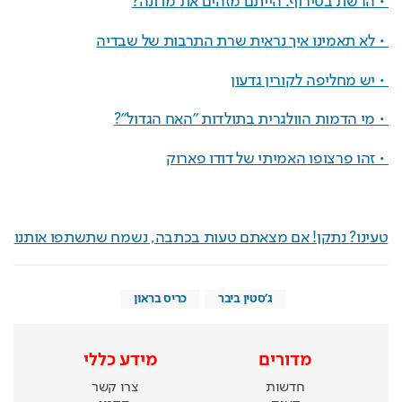
 • הרשת בטירוף: הייתם מזהים את מדונה?
 • לא תאמינו איך נראית שרת התרבות של שבדיה
 • יש מחליפה לקורין גדעון
 • מי הדמות הוולגרית בתולדות "האח הגדול"?
 • זהו פרצופו האמיתי של דודו פארוק
טעינו? נתקן! אם מצאתם טעות בכתבה, נשמח שתשתפו אותנו
ג'סטין ביבר
כריס בראון
מדורים
מידע כללי
חדשות
צרו קשר