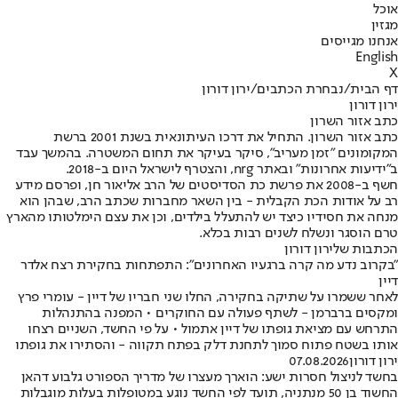
אוכל
מגזין
אנחנו מגייסים
English
X
דף הבית
/
נבחרת הכתבים
/
ירון דורון
ירון דורון
כתב אזור השרון
כתב אזור השרון. התחיל את דרכו העיתונאית בשנת 2001 ברשת
המקומונים "זמן מעריב", סיקר בעיקר את תחום המשטרה. בהמשך עבד
ב"ידיעות אחרונות" ובאתר nrg, והצטרף לישראל היום ב-2018.
חשף ב-2008 את פרשת כת הסדיסטים של הרב אליאור חן, ופרסם מידע
רב על אודות הכת הקבלית - בין השאר מחברות שכתב הרב, שבהן הוא
מנחה את חסידיו כיצד יש להתעלל בילדים, וכן את עצם הימלטותו מהארץ
טרם הוסגר ונשלח לשנים רבות בכלא.
הכתבות שלירון דורון
"בקרוב נדע מה קרה ברגעיו האחרונים": התפתחות בחקירת רצח אלדר
דיין
לאחר ששמרו על שתיקה בחקירה, החלו שני חבריו של דיין - עומרי פרץ
ומקסים ברברמן - לשתף פעולה עם החוקרים • המפנה בהתנהלות
התרחש עם מציאת גופתו של דיין אתמול • על פי החשד, השניים רצחו
אותו בשטח פתוח סמוך לתחנת דלק בפתח תקווה - והסתירו את גופתו
ירון דורון
07.08.2026
בחשד לניצול חסרות ישע: הוארך מעצרו של מדריך הספורט גלבוע דהאן
החשוד בן 50 מנתניה, תועד לפי החשד נוגע במטופלות בעלות מוגבלות