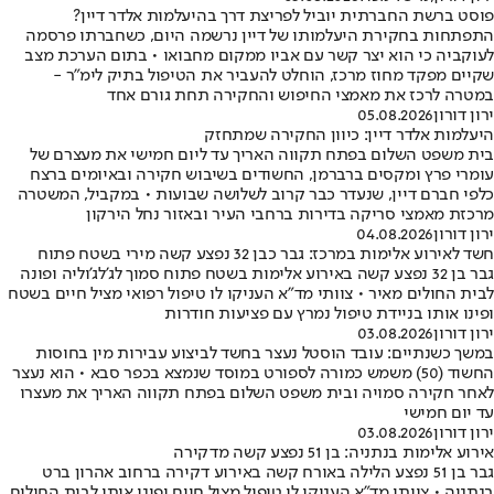
פוסט ברשת החברתית יוביל לפריצת דרך בהיעלמות אלדר דיין?
התפתחות בחקירת היעלמותו של דיין נרשמה היום, כשחברתו פרסמה
לעוקביה כי הוא יצר קשר עם אביו ממקום מחבואו • בתום הערכת מצב
שקיים מפקד מחוז מרכז, הוחלט להעביר את הטיפול בתיק לימ"ר -
במטרה לרכז את מאמצי החיפוש והחקירה תחת גורם אחד
ירון דורון
05.08.2026
היעלמות אלדר דיין: כיוון החקירה שמתחזק
בית משפט השלום בפתח תקווה האריך עד ליום חמישי את מעצרם של
עומרי פרץ ומקסים ברברמן, החשודים בשיבוש חקירה ובאיומים ברצח
כלפי חברם דיין, שנעדר כבר קרוב לשלושה שבועות • במקביל, המשטרה
מרכזת מאמצי סריקה בדירות ברחבי העיר ובאזור נחל הירקון
ירון דורון
04.08.2026
חשד לאירוע אלימות במרכז: גבר כבן 32 נפצע קשה מירי בשטח פתוח
גבר בן 32 נפצע קשה באירוע אלימות בשטח פתוח סמוך לג'לג'וליה ופונה
לבית החולים מאיר • צוותי מד"א העניקו לו טיפול רפואי מציל חיים בשטח
ופינו אותו בניידת טיפול נמרץ עם פציעות חודרות
ירון דורון
03.08.2026
במשך כשנתיים: עובד הוסטל נעצר בחשד לביצוע עבירות מין בחוסות
החשוד (50) משמש כמורה לספורט במוסד שנמצא בכפר סבא • הוא נעצר
לאחר חקירה סמויה ובית משפט השלום בפתח תקווה האריך את מעצרו
עד יום חמישי
ירון דורון
03.08.2026
אירוע אלימות בנתניה: בן 51 נפצע קשה מדקירה
גבר בן 51 נפצע הלילה באורח קשה באירוע דקירה ברחוב אהרון ברט
בנתניה • צוותי מד"א העניקו לו טיפול מציל חיים ופינו אותו לבית החולים