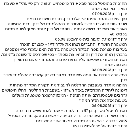
החוסות בהוסטל בכפר סבא ● דהאן מכחיש וטוען: "רק סייעתי" ● מעצרו
הוארך בארבעה ימים
ירון דורון
07.08.2026
סוף עצוב: זוהתה גופתו של אלדר דיין, חבריו חשודים ברצח
שני חשודים נעצרו בחשד למעורבות בהיעלמותו של דיין, ובית המשפט
האריך את מעצרם בשישה ימים • גופתו של דיין אותר סמוך לשטח פתוח
בכביש 40
ירון דורון
,
מיטל יסעור בית-אור
06.08.2026
המשטרה חושדת: החברים רצחו את אלדר דיין - מעצרם הוארך
בעקבות מציאת גופה הבוקר המשטרה בודקת האם עומרי פרץ ומקסים
ברברמן רצחו את דיין והחביאו את גופתו • כפי שפורסם לראשונה ב"היום",
השניים חשודים שאיימו עליו ברצח טרם היעלמותו • מעצרם הוארך
בשבעה ימים
ירון דורון
06.08.2026
המשטרה בוחנת אם גופה שאותרה באזור השרון קשורה להיעלמות אלדר
דיין
הגופה אותרה בעקבות ההחלטה להעביר את חקירה המקרה מתחנת
דימונה ליחידה המרכזית באזר השרון • בעקבות ההחלטה, החלו חיפושים
נרחבים שבמסגרתם אותה הגופה • המכון לרפואה משפטית משלים
בשעות אלה את הליך הזיהוי
ירון דורון
06.08.2026
חשד לחיסול בשרון: בן 57 נורה למוות - שנה לאחר שאשתו נרצחה
זיאד בשארה, תושב טירה, נורה בטייבה • אשתו, סוזאן, נורתה באפריל
2025 ברכבה • המשטרה פתחה במצוד אחר החשודים
ירון דורון
,
מישל מכול
05.08.2026