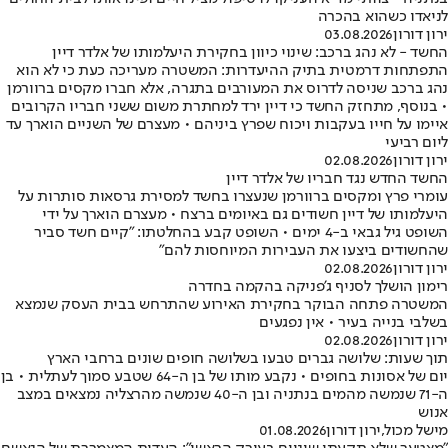
לניאדו כשהוא בהכרה
ירון דורון
03.08.2026
החשד - לא נהג ברכב: שינוי כיוון בחקירת היעלמותו של אלדר דיין
התפתחות דרמטית בתיק ההיעדרות: המשטרה מעריכה כעת כי לא הוא
נהג ברכב שניסה לדרוס את המעורבים בתגרה, אלא חברו מקסים ברוורמן
• בנוסף, מתחזק החשד כי דיין ירד למחתרת משום ששני חבריו הקרובים
איימו על חייו בעקבות ויכוח שפרץ ביניהם • מעצרם של השניים הוארך עד
ליום רביעי
ירון דורון
02.08.2026
החשד החדש נגד חבריו של אלדר דיין
עומרי פרץ ומקסים ברוורמן שנעצרו בחשד למסירת גרסאות סותרות על
היעלמותו של דיין חשודים גם באיומים ברצח • מעצרם הוארך על ידי
השופט גיל גבאי ב-4 ימים • השופט קבע בהחלטתו: "קיים חשד סביר
שהחשודים ביצעו את העבירות המיוחסות להם"
ירון דורון
02.08.2026
רימון הושלך לסניף ג'פניקה בהקמה בחדרה
המשטרה פתחה הבוקר בחקירת האירוע שהתרחש בבית העסק שנמצא
בשלבי בנייה בעיר • אין נפגעים
ירון דורון
02.08.2026
תוך שעות: שלושה גברים טבעו בשלושה חופים שונים ברחבי הארץ
יום של אסונות בחופים • נקבע מותו של בן ה-64 שטבע סמוך לעתלית • בן
ה-71 שנמשה מהמים בנתניה ובן ה-40 שנמשה מהרצליה נמצאים במצב
אנוש
מישל מכול
,
ירון דורון
01.08.2026