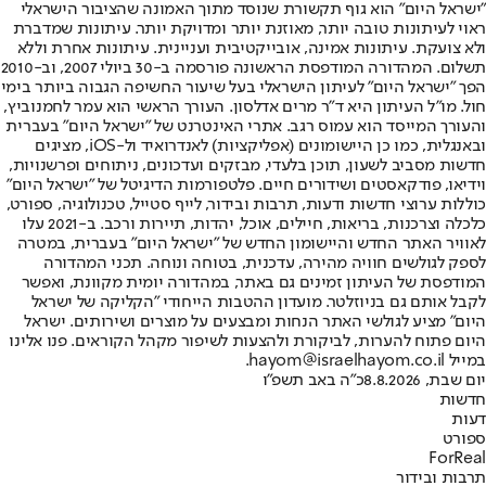
"ישראל היום" הוא גוף תקשורת שנוסד מתוך האמונה שהציבור הישראלי
ראוי לעיתונות טובה יותר, מאוזנת יותר ומדויקת יותר. עיתונות שמדברת
ולא צועקת. עיתונות אמינה, אובייקטיבית ועניינית. עיתונות אחרת וללא
תשלום. המהדורה המודפסת הראשונה פורסמה ב-30 ביולי 2007, וב-2010
הפך "ישראל היום" לעיתון הישראלי בעל שיעור החשיפה הגבוה ביותר בימי
חול. מו"ל העיתון היא ד"ר מרים אדלסון. העורך הראשי הוא עמר לחמנוביץ,
והעורך המייסד הוא עמוס רגב. אתרי האינטרנט של "ישראל היום" בעברית
ובאנגלית, כמו כן היישומונים (אפליקציות) לאנדרואיד ול-iOS, מציגים
חדשות מסביב לשעון, תוכן בלעדי, מבזקים ועדכונים, ניתוחים ופרשנויות,
וידיאו, פודקאסטים ושידורים חיים. פלטפורמות הדיגיטל של "ישראל היום"
כוללות ערוצי חדשות ודעות, תרבות ובידור, לייף סטייל, טכנולוגיה, ספורט,
כלכלה וצרכנות, בריאות, חיילים, אוכל, יהדות, תיירות ורכב. ב-2021 עלו
לאוויר האתר החדש והיישומון החדש של "ישראל היום" בעברית, במטרה
לספק לגולשים חוויה מהירה, עדכנית, בטוחה ונוחה. תכני המהדורה
המודפסת של העיתון זמינים גם באתר, במהדורה יומית מקוונת, ואפשר
לקבל אותם גם בניוזלטר. מועדון ההטבות הייחודי "הקליקה של ישראל
היום" מציע לגולשי האתר הנחות ומבצעים על מוצרים ושירותים. ישראל
היום פתוח להערות, לביקורת ולהצעות לשיפור מקהל הקוראים. פנו אלינו
במייל hayom@israelhayom.co.il.
יום שבת, 8.8.2026
כ"ה באב תשפ"ו
חדשות
דעות
ספורט
ForReal
תרבות ובידור