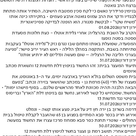
"מצטער שלא תקעתי שיניים בעורק הראשי": העדות המצמררת של הנאשם
ברצח הרב גואטה
בנימין פרידריך נאשם כי לקח סכין ממטבח הישיבה, הסתיר אותה מתחת
לבגדיו ודקר את הרב עמוס גואטה ארבע פעמים • בחקירתו כינה אותו
״משיח שקר״ • לבקשת סנגורו, הוא הופנה לבדיקה פסיכיאטרית
ירון דורון
01.08.2026
הקרב על השבת בהרצליה: אחרי גלידת אוטלו - כעת חלונות מסעדת
פסטה בסטה נופצו
המסעדה, שפועלת באותו מתחם שבו נגרם נזק ל"גלידה אוטלו" בעקבות
פתיחתה בשבת, הותקפה במהלך הלילה • ראש העיר יריב פישר: "פגיעה
בערכי הליבה של הרצליה – שום מעשה ונדליזם לא ירתיע אותנו"
ירון דורון
31.07.2026
תיעוד המעצר בביתו: זהו החשוד בניפוץ דלת חדשות 12 והשארת מכתב
איומים
בית משפט השלום בת"א האריך בארבעה ימים, עד ה-3 באוגוסט, את
מעצרו של חדי (40) מרמת גן • במכתב שהושאר בזירה נכתב: "בפעם
הבאה הלבנה תהיה מכוונת לאחד מהראשים שלכם... בסוף מישהו ימות" •
החשוד, שמכחיש כל קשר לאירוע, נחשד גם בניפוץ דלת "הארץ" ובריסוס
גרפיטי נגד חדשות 13
ירון דורון
31.07.2026
דרמה בשרון: בן ירה חץ דיג על אביו, פצע אותו קשה - ונמלט
אירוע חריג בכפר סבא הסתיים בפצוע בן 65 שהועבר לקבלת טיפול בבית
החולים • שוטרי תחנת כפר סבא ממחוז מרכז עצרו את החשוד במעשה
ירון דורון
30.07.2026
יומיים אחרי: תושב רמת גן נעצר בחשד לניפוץ דלת חדשות 12