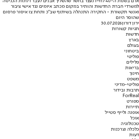
אדם בשנות ה-40 לחייו נעצר בחשד שהשליך אבנים לעבר דלתות הכניסה
למשרדי חברת החדשות והותיר במקום מכתב איומים נגד אישי ציבור
ואנשי תקשורת • החקירה התנהלה בשיתוף שב"כ ותחת צו איסור פרסום
שהוסר היום
ירון דורון
30.07.2026
תגיות קשורות
חדשות
בארץ
בעולם
ביטחוני
פוליטי
פלילים
בריאות
חינוך
משפט
פוליטי-מדיני
תרבות ובידור
ForReal
ספורט
תיירות
אופנה ולייף סטייל
אוכל
טכנולוגיה
כלכלה וצרכנות
דעות