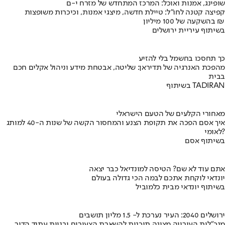
שופינג, אמנות ואוכל: המרכז המתחדש של מזרח י-ם
קפיצה קטנה לחו"ל: טיילת חדשה, מיצגי אמנות, וכיכרות משופצות
בהשקעה של 100 מיליון ₪
בשיתוף עיריית ירושלים
כך תחסכו בחשמל בלי להזיע
מהפכת האנרגיה של תדיראן: שליטה, אבטחת מידע וניהול אקלים חכם
בבית
בשיתוף TADIRAN
מאחורי הקלעים של הטעם הישראלי
איך אסם הפכה את תקופת הצנע והמחסור הקשה של שנות ה-40 למותג
לאומי?
בשיתוף אסם
אתם עוד לא שם? הטיסה למונדיאל כבר יצאה
יונדאי לוקחת אתכם לבמה הכי גדולה בעולם
בשיתוף יונדאי מבית כלמוביל
ירושלים 2040: העיר נערכת ל- 1.5 מליון תושבים
מנכ"לית העירייה מציגה תוכנית להשארת הצעירים ובניית עתיד הדור