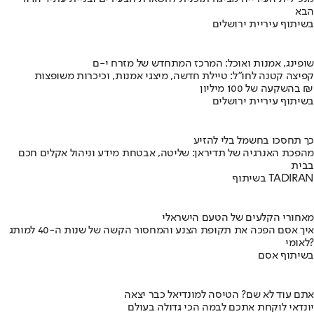
הבא
בשיתוף עיריית ירושלים
שופינג, אמנות ואוכל: המרכז המתחדש של מזרח י-ם
קפיצה קטנה לחו"ל: טיילת חדשה, מיצגי אמנות, וכיכרות משופצות
בהשקעה של 100 מיליון ₪
בשיתוף עיריית ירושלים
כך תחסכו בחשמל בלי להזיע
מהפכת האנרגיה של תדיראן: שליטה, אבטחת מידע וניהול אקלים חכם
בבית
בשיתוף TADIRAN
מאחורי הקלעים של הטעם הישראלי
איך אסם הפכה את תקופת הצנע והמחסור הקשה של שנות ה-40 למותג
לאומי?
בשיתוף אסם
אתם עוד לא שם? הטיסה למונדיאל כבר יצאה
יונדאי לוקחת אתכם לבמה הכי גדולה בעולם