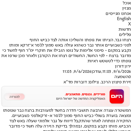
אוכל
מגזין
אנחנו מגייסים
English
X
חדשות
פלילים
רצחו גבר, הציתו את גופתו והשליכו אותה לצד כביש החוף
לפני כשבועיים אותר גבר כשהוא עולה באש סמוך לג'סר א־זרקא ומותו
נקבע במקום • סימני אלימות על גופו הובילו את חוקרי ימ"ר חוף לחשד כי
מדובר ברצח • לפי החשד, החשודים רצחו את הקורבן ולאחר מכן שרפו את
גופתו כדי לטשטש ראיות
ירון דורון
9/6/2026, 11:03
,עודכן
9/6/2026, 11:03
0
השמעה
זירת פיצוץ הרכב. צילום: דוברות מד"א
המשטרה עצרה ארבעה תושבי חדרה בחשד ל
מעורבות ברצח גבר שגופתו
נמצאה בוערת בשולי כביש החוף סמוך לג'סר א-זרקא
לפני כשבועיים.
החקירה נפתחה לאחר שהתקבל דיווח על גבר אלמוני שעלה באש לצד
הכביש. מותו נקבע במקום, ובמהלך בדיקת הזירה עלה חשד כי מדובר