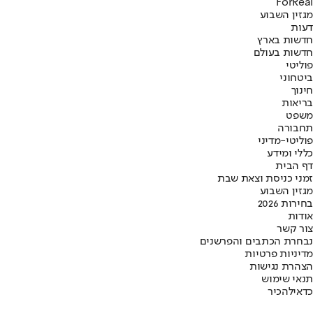
ForReal
מגזין השבוע
דעות
חדשות בארץ
חדשות בעולם
פוליטי
ביטחוני
חינוך
בריאות
משפט
תחבורה
פוליטי-מדיני
כללי ומידע
דף הבית
זמני כניסת וצאת שבת
מגזין השבוע
בחירות 2026
אודות
צור קשר
נבחרת הכתבים והפרשנים
מדיניות פרטיות
הצהרת נגישות
תנאי שימוש
כדאי
להכיר