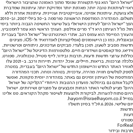
"ישראל היום" הוא גוף תקשורת שנוסד מתוך האמונה שהציבור הישראלי
ראוי לעיתונות טובה יותר, מאוזנת יותר ומדויקת יותר. עיתונות שמדברת
ולא צועקת. עיתונות אמינה, אובייקטיבית ועניינית. עיתונות אחרת וללא
תשלום. המהדורה המודפסת הראשונה פורסמה ב-30 ביולי 2007, וב-2010
הפך "ישראל היום" לעיתון הישראלי בעל שיעור החשיפה הגבוה ביותר בימי
חול. מו"ל העיתון היא ד"ר מרים אדלסון. העורך הראשי הוא עמר לחמנוביץ,
והעורך המייסד הוא עמוס רגב. אתרי האינטרנט של "ישראל היום" בעברית
ובאנגלית, כמו כן היישומונים (אפליקציות) לאנדרואיד ול-iOS, מציגים
חדשות מסביב לשעון, תוכן בלעדי, מבזקים ועדכונים, ניתוחים ופרשנויות,
וידיאו, פודקאסטים ושידורים חיים. פלטפורמות הדיגיטל של "ישראל היום"
כוללות ערוצי חדשות ודעות, תרבות ובידור, לייף סטייל, טכנולוגיה, ספורט,
כלכלה וצרכנות, בריאות, חיילים, אוכל, יהדות, תיירות ורכב. ב-2021 עלו
לאוויר האתר החדש והיישומון החדש של "ישראל היום" בעברית, במטרה
לספק לגולשים חוויה מהירה, עדכנית, בטוחה ונוחה. תכני המהדורה
המודפסת של העיתון זמינים גם באתר, במהדורה יומית מקוונת, ואפשר
לקבל אותם גם בניוזלטר. מועדון ההטבות הייחודי "הקליקה של ישראל
היום" מציע לגולשי האתר הנחות ומבצעים על מוצרים ושירותים. ישראל
היום פתוח להערות, לביקורת ולהצעות לשיפור מקהל הקוראים. פנו אלינו
במייל hayom@israelhayom.co.il.
יום שלישי, 9.6.2026
כ"ד בסיון תשפ"ו
חדשות
דעות
ספורט
ForReal
תרבות ובידור