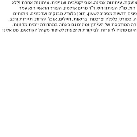
ועקת. עיתונות אמינה, אובייקטיבית ועניינית. עיתונות אחרת וללא
עור החשיפה הגבוה ביותר בימי חול. מו"ל העיתון היא ד"ר מרים אדלסון. העורך הראשי הוא עמר
 והעורך המייסד הוא עמוס רגב. אתרי האינטרנט של "ישראל היום" בעברית ובאנגלית, כמו כן היישומונים (אפליקציות) לאנדרואיד ול-iOS, מציגים חדשות מסביב לשעון, תוכן בלעדי, מבזקים ועדכונים, ניתוחים
, ספורט, כלכלה וצרכנות, בריאות, חיילים, אוכל, יהדות, תיירות ורכב.
דורה המודפסת של העיתון זמינים גם באתר, במהדורה יומית מקוונת,
היום פתוח להערות, לביקורת ולהצעות לשיפור מקהל הקוראים. פנו אלינו