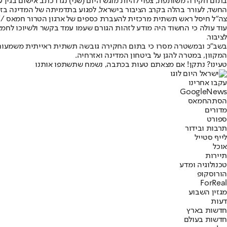
בתום חקירה משותפת, צפוי להיות מוגש היום (שני) נגדו כתב אישום בגין
החשד, לעורר בהלה בקרב הציבור בישראל, לפגוע בתדמיתה של המדינה בזיר
צה"ל חיסל ראש תשתית מרכזית להעברת כספים של ארגון הטרור חמאס //
עוד עולה כי החשוד היה מודע לזהות הגורם שעמו עמד בקשר ולשיוכו לח
לציבור.
בשב"כ ובמשטרה מסרו כי בתום החקירה גובשה תשתית ראייתית משמעותית נג
המקוון, במטרה להגן על ביטחון המדינה ואזרחיה.
טעינו? נתקן! אם מצאתם טעות בכתבה, נשמח שתשתפו אותנו
עקבו אחרינו
G
o
o
g
l
e
News
הסתה
חמאס
מדורים
ספורט
תרבות ובידור
לייף סטייל
אוכל
תיירות
טכנולוגיה ומדע
הורוסקופ
ForReal
מגזין השבוע
דעות
חדשות בארץ
חדשות בעולם