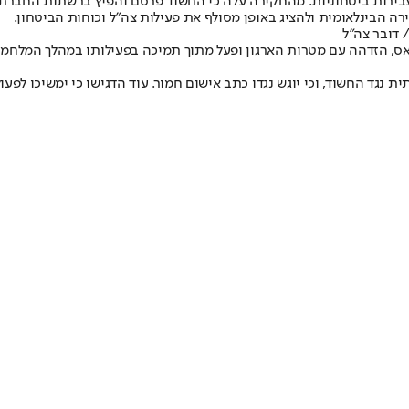
 עבירות ביטחוניות. מהחקירה עלה כי החשוד פרסם והפיץ ברשתות החברתי
ה הבינלאומית ולהציג באופן מסולף את פעילות צה"ל וכוחות הביטחון.
 דובר צה"ל
מאס, הזדהה עם מטרות הארגון ופעל מתוך תמיכה בפעילותו במהלך המלח
ד החשוד, וכי יוגש נגדו כתב אישום חמור. עוד הדגישו כי ימשיכו לפעול