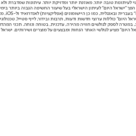
לעיתונות טובה יותר, מאוזנת יותר ומדויקת יותר. עיתונות שמדברת ולא צ
שלום. המהדורה המודפסת הראשונה פורסמה ב-30 ביולי 2007, וב-2010 הפך "ישראל היום" לעיתון הישראלי בעל שי
לחמנוביץ,
ל היום" כוללות ערוצי חדשות ודעות, תרבות ובידור, לייף סטייל, טכנולוגיה
ברית, במטרה לספק לגולשים חוויה מהירה, עדכנית, בטוחה ונוחה. תכני המה
ל היום" מציע לגולשי האתר הנחות ומבצעים על מוצרים ושירותים. ישראל 