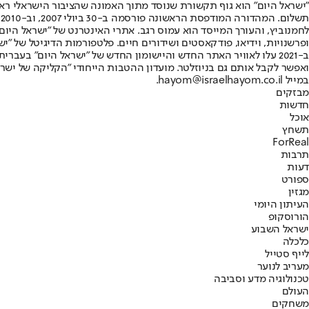
"ישראל היום" הוא גוף תקשורת שנוסד מתוך האמונה שהציבור הישראלי ראוי 
ת
ופרשנויות, וידיאו, פודקאסטים ושידורים חיים. פלטפורמות הדיגיטל של "ישרא
ב-2021 עלו לאוויר האתר החדש והיישומון החדש של "ישראל היום" בע
ואפשר לקבל אותם גם בניוזלטר. מועדון ההטבות הייחודי "הקליקה של ישרא
במייל hayom@israelhayom.co.il.
מבזקים
חדשות
אוכל
תשחץ
ForReal
תרבות
דעות
ספורט
מגזין
העיתון היומי
הורוסקופ
ישראל השבוע
כלכלה
לייף סטייל
מעריב לנוער
טכנולוגיה מדע וסביבה
העולם
משחקים