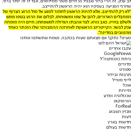
לב ענק. זה הרי ברור שבגיל 55 חיים פטור ממילואים, אבל לו זה יותר ברור,
שחרף הפגיעה בעסקיו הוא יהיה הראשון להתייצב.
"לא רק להתייצב, אלא להיות הראשון לחתור למגע אל מול הרוע הצרוף של
המחבלים הארורים, להגן על עמו ומשפחתו, לבלום את הרוע בגופו ממש
ולשלם בחייו, כאב נורא. לצד אהבתו הגדולה למשפחתו, חיים היה מומחה
ענק לבשר. הקייטרינג הראשוןת לאחרונה ההמבורגר שלו הוכתר כאחד
מהטובים במדינה".
טעינו? נתקן! אם מצאתם טעות בכתבה, נשמח שתשתפו אותנו
עקבו אחרינו
G
o
o
g
l
e
News
כיתת כוננות
צה"ל
מדורים
ספורט
תרבות ובידור
לייף סטייל
אוכל
תיירות
טכנולוגיה ומדע
הורוסקופ
ForReal
מגזין השבוע
דעות
חדשות בארץ
חדשות בעולם