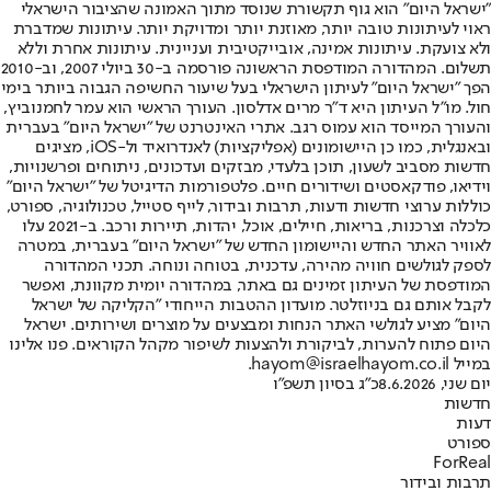
"ישראל היום" הוא גוף תקשורת שנוסד מתוך האמונה שהציבור הישראלי
ראוי לעיתונות טובה יותר, מאוזנת יותר ומדויקת יותר. עיתונות שמדברת
ולא צועקת. עיתונות אמינה, אובייקטיבית ועניינית. עיתונות אחרת וללא
תשלום. המהדורה המודפסת הראשונה פורסמה ב-30 ביולי 2007, וב-2010
הפך "ישראל היום" לעיתון הישראלי בעל שיעור החשיפה הגבוה ביותר בימי
חול. מו"ל העיתון היא ד"ר מרים אדלסון. העורך הראשי הוא עמר לחמנוביץ,
והעורך המייסד הוא עמוס רגב. אתרי האינטרנט של "ישראל היום" בעברית
ובאנגלית, כמו כן היישומונים (אפליקציות) לאנדרואיד ול-iOS, מציגים
חדשות מסביב לשעון, תוכן בלעדי, מבזקים ועדכונים, ניתוחים ופרשנויות,
וידיאו, פודקאסטים ושידורים חיים. פלטפורמות הדיגיטל של "ישראל היום"
כוללות ערוצי חדשות ודעות, תרבות ובידור, לייף סטייל, טכנולוגיה, ספורט,
כלכלה וצרכנות, בריאות, חיילים, אוכל, יהדות, תיירות ורכב. ב-2021 עלו
לאוויר האתר החדש והיישומון החדש של "ישראל היום" בעברית, במטרה
לספק לגולשים חוויה מהירה, עדכנית, בטוחה ונוחה. תכני המהדורה
המודפסת של העיתון זמינים גם באתר, במהדורה יומית מקוונת, ואפשר
לקבל אותם גם בניוזלטר. מועדון ההטבות הייחודי "הקליקה של ישראל
היום" מציע לגולשי האתר הנחות ומבצעים על מוצרים ושירותים. ישראל
היום פתוח להערות, לביקורת ולהצעות לשיפור מקהל הקוראים. פנו אלינו
במייל hayom@israelhayom.co.il.
יום שני, 8.6.2026
כ"ג בסיון תשפ"ו
חדשות
דעות
ספורט
ForReal
תרבות ובידור