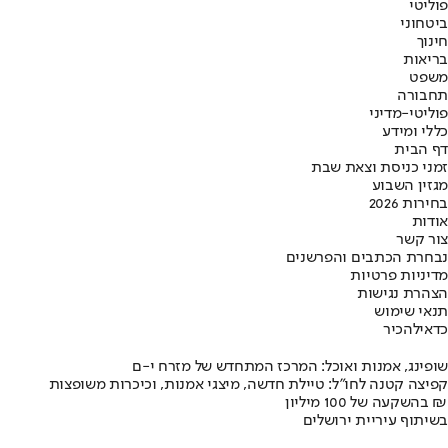
פוליטי
ביטחוני
חינוך
בריאות
משפט
תחבורה
פוליטי-מדיני
כללי ומידע
דף הבית
זמני כניסת וצאת שבת
מגזין השבוע
בחירות 2026
אודות
צור קשר
נבחרת הכתבים והפרשנים
מדיניות פרטיות
הצהרת נגישות
תנאי שימוש
כדאי
להכיר
שופינג, אמנות ואוכל: המרכז המתחדש של מזרח י-ם
קפיצה קטנה לחו"ל: טיילת חדשה, מיצגי אמנות, וכיכרות משופצות
בהשקעה של 100 מיליון ₪
בשיתוף עיריית ירושלים