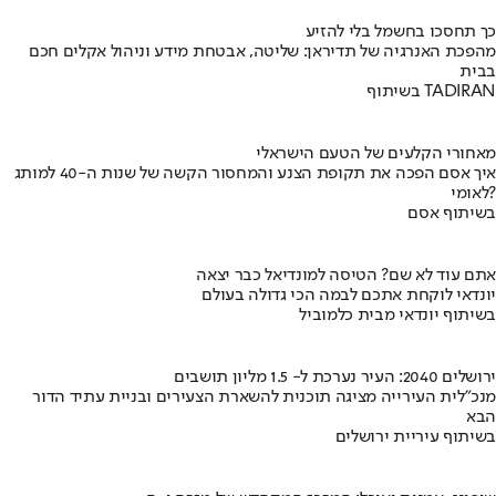
כך תחסכו בחשמל בלי להזיע
מהפכת האנרגיה של תדיראן: שליטה, אבטחת מידע וניהול אקלים חכם
בבית
בשיתוף TADIRAN
מאחורי הקלעים של הטעם הישראלי
איך אסם הפכה את תקופת הצנע והמחסור הקשה של שנות ה-40 למותג
לאומי?
בשיתוף אסם
אתם עוד לא שם? הטיסה למונדיאל כבר יצאה
יונדאי לוקחת אתכם לבמה הכי גדולה בעולם
בשיתוף יונדאי מבית כלמוביל
ירושלים 2040: העיר נערכת ל- 1.5 מליון תושבים
מנכ"לית העירייה מציגה תוכנית להשארת הצעירים ובניית עתיד הדור
הבא
בשיתוף עיריית ירושלים