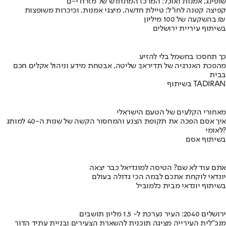
שופינג, אמנות ואוכל: המרכז המתחדש של מזרח י-ם
קפיצה קטנה לחו"ל: טיילת חדשה, מיצגי אמנות, וכיכרות משופצות
בהשקעה של 100 מיליון ₪
בשיתוף עיריית ירושלים
כך תחסכו בחשמל בלי להזיע
מהפכת האנרגיה של תדיראן: שליטה, אבטחת מידע וניהול אקלים חכם
בבית
בשיתוף TADIRAN
מאחורי הקלעים של הטעם הישראלי
איך אסם הפכה את תקופת הצנע והמחסור הקשה של שנות ה-40 למותג
לאומי?
בשיתוף אסם
אתם עוד לא שם? הטיסה למונדיאל כבר יצאה
יונדאי לוקחת אתכם לבמה הכי גדולה בעולם
בשיתוף יונדאי מבית כלמוביל
ירושלים 2040: העיר נערכת ל- 1.5 מליון תושבים
מנכ"לית העירייה מציגה תוכנית להשארת הצעירים ובניית עתיד הדור