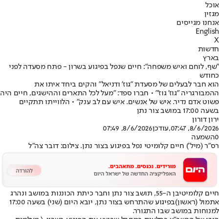
אוכל
מגזין
אנחנו מגייסים
English
X
חדשות
בארץ
"שף, לוחם ואיש משפחה": חיים שנפל בפיגוע בשרון - פתח מסעדה לפני
כחודש
הוא חבר לבעלים של מסעדת "גוז' ודניאל" והקים ביחד איתו את
ההמבורגריה "גוז' גוז'" • חברו ספד: "מעל לכל התארים וההישגים, חיים היה
פשוט אדם נדיר. איש של אנשים. איש עם לב ענק" • הלווייתו תתקיים
בשעה 17:00 במושב צור נתן
ירון דורון
8/6/2026, 07:47
,עודכן
8/6/2026, 07:49
0
השמעה
רס"ר (מיל׳) חיים קלומיטי נפל בפיגוע בצור נתן. צילום: דובר צה"ל
חיים קלומיטי
בן ה-55, תושב צור נתן וחבר כיתת הכוננות במושב ונהרג
אתמול (ראשון)
בפיגוע שהתרחש בצור נתן
, יובא היום (שני) בשעה 17:00
למנוחות במושב שבו התגורר.