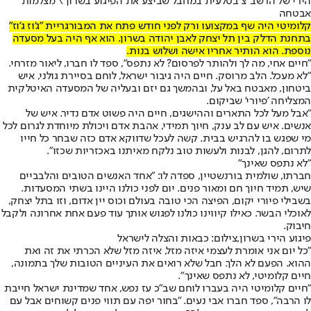
הירי של הרשב"צ בסלעית במחבל שביצע את הפיגוע בשרון \ מצלמות
אבטחה
קלומיטי היה שף במקצועו ורק לפני חודש פתח את המבורגריית "ג'וז ג'וז"
בתחנת הדלק בין תל יצחק לאבן יהודה בשרון. הוא אף היה בעל מסעדה
נוספת. הוא הותיר אחריו אישה ושלוש בנות.
"חיים אחי, מה לך ולהותר לפרסום? לא נתפס", ספד לו חברו, ליאור מזרחי.
"לא מעכל. הלב מרוסק. חיים היה גיבור ישראל, לוחם בסיירת גולני, איש
ביטחון, מאבטח באל על, ובהמשך גם יזם ובעליה של המסעדה האיטלקית
המצליחה 'פיורי' שביקום.
"אבל מעל לכל התארים וההישגים, חיים היה פשוט אדם נדיר. איש של
אנשים. איש עם לב ענק, חיוך תמידי, אהבת אדם ויכולת מיוחדת לגרום לכל
מי שפגש בו להרגיש בבית. קשה לעכל שדווקא אדם כזה שבחר כל חייו
לתרום, להגן, לבנות ולעשות טוב נלקח מאיתנו באכזריות שכזו".
"לא נתפס שאינך"
חברתו, שולמית בורנשטיין, ספדה לו: "אחד האנשים הטובים והלבביים
שיש, תמיד חיוך חם ומאור פנים. יום לפני כולנו היינו בשתי המסעדות.
בשבילי פיורי יקום, הפיצה הכי טובה בעולם וכוס יין אדום, וזו בתל יצחק,
לאוכלי הבשר. כאילו קיווינו כולנו לפגוש אותך עוד פעם אחת אחרונה ולקבל
חיבוק.
פיגוע הירי בשרון,צילום: כבאות והצלה לישראל
"כל יום אני אומרת לעצמי איזה מזל, איזה מזל שלא הכרתי את זה ואת
ההוא. הפעם לא הלך. חבל שלא רואים את העיניים הטובות שלך בתמונה,
חיים קלומיטי, לא נתפס שאינך".
"חיים קלומיטי היה בעברו לוחם שב"כ עז נפש, אחד שמדינת ישראל חייבת
לו הרבה", ספד חברו אבי נעים. "בחור יפה עם תווי פנים קשוחים אבל עם