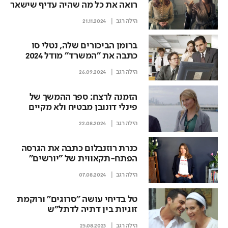
רואה את כל מה שהיה עדיף שישאר
קבור
הילה רגב
21.11.2024
ברומן הביכורים שלה, נטלי סו
כתבה את "המשרד" מודל 2024
הילה רגב
26.09.2024
הזמנה לרצח: ספר ההמשך של
פינלי דונובן מבטיח ולא מקיים
הילה רגב
22.08.2024
כנרת רוזנבלום כתבה את הגרסה
הפתח-תקאווית של "יורשים"
הילה רגב
07.08.2024
טל בדיחי עושה "סרוגים" ורוקמת
זוגיות בין דתיה לדתל"ש
הילה רגב
25.08.2023